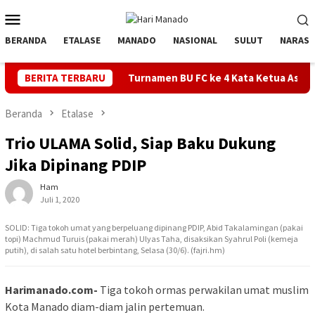
Loncat
Menu
ke
Mobile
konten
BERANDA
ETALASE
MANADO
NASIONAL
SULUT
NARASI
Bolsel
BERITA TERBARU
Turnamen BU FC ke 4 Kata Ketua Askot Manado Maki
Beranda
Etalase
Trio ULAMA Solid, Siap Baku Dukung
Jika Dipinang PDIP
Ham
Juli 1, 2020
SOLID: Tiga tokoh umat yang berpeluang dipinang PDIP, Abid Takalamingan (pakai
topi) Machmud Turuis (pakai merah) Ulyas Taha, disaksikan Syahrul Poli (kemeja
putih), di salah satu hotel berbintang, Selasa (30/6). (fajri.hm)
Harimanado.com-
Tiga tokoh ormas perwakilan umat muslim
Kota Manado diam-diam jalin pertemuan.