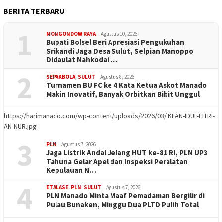
BERITA TERBARU
1
MONGONDOW RAYA
Agustus 10, 2026
Bupati Bolsel Beri Apresiasi Pengukuhan
Srikandi Jaga Desa Sulut, Selpian Manoppo
Didaulat Nahkodai …
2
SEPAKBOLA
,
SULUT
Agustus 8, 2026
Turnamen BU FC ke 4 Kata Ketua Askot Manado
Makin Inovatif, Banyak Orbitkan Bibit Unggul
https://harimanado.com/wp-content/uploads/2026/03/IKLAN-IDUL-FITRI-
AN-NUR.jpg
3
PLN
Agustus 7, 2026
Jaga Listrik Andal Jelang HUT ke-81 RI, PLN UP3
Tahuna Gelar Apel dan Inspeksi Peralatan
Kepulauan N…
4
ETALASE
,
PLN
,
SULUT
Agustus 7, 2026
PLN Manado Minta Maaf Pemadaman Bergilir di
Pulau Bunaken, Minggu Dua PLTD Pulih Total