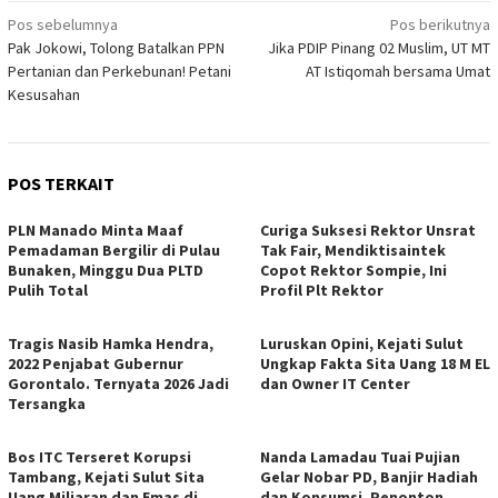
Navigasi
Pos sebelumnya
Pos berikutnya
Pak Jokowi, Tolong Batalkan PPN
Jika PDIP Pinang 02 Muslim, UT MT
pos
Pertanian dan Perkebunan! Petani
AT Istiqomah bersama Umat
Kesusahan
POS TERKAIT
PLN Manado Minta Maaf
Curiga Suksesi Rektor Unsrat
Pemadaman Bergilir di Pulau
Tak Fair, Mendiktisaintek
Bunaken, Minggu Dua PLTD
Copot Rektor Sompie, Ini
Pulih Total
Profil Plt Rektor
Tragis Nasib Hamka Hendra,
Luruskan Opini, Kejati Sulut
2022 Penjabat Gubernur
Ungkap Fakta Sita Uang 18 M EL
Gorontalo. Ternyata 2026 Jadi
dan Owner IT Center
Tersangka
Bos ITC Terseret Korupsi
Nanda Lamadau Tuai Pujian
Tambang, Kejati Sulut Sita
Gelar Nobar PD, Banjir Hadiah
Uang Miliaran dan Emas di
dan Konsumsi, Penonton