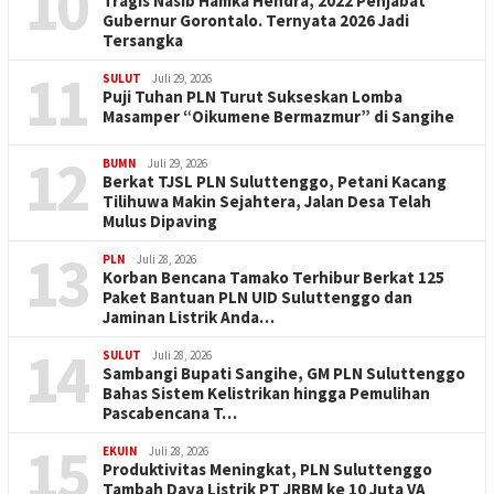
10
Tragis Nasib Hamka Hendra, 2022 Penjabat
Gubernur Gorontalo. Ternyata 2026 Jadi
Tersangka
11
SULUT
Juli 29, 2026
Puji Tuhan PLN Turut Sukseskan Lomba
Masamper “Oikumene Bermazmur” di Sangihe
12
BUMN
Juli 29, 2026
Berkat TJSL PLN Suluttenggo, Petani Kacang
Tilihuwa Makin Sejahtera, Jalan Desa Telah
Mulus Dipaving
13
PLN
Juli 28, 2026
Korban Bencana Tamako Terhibur Berkat 125
Paket Bantuan PLN UID Suluttenggo dan
Jaminan Listrik Anda…
14
SULUT
Juli 28, 2026
Sambangi Bupati Sangihe, GM PLN Suluttenggo
Bahas Sistem Kelistrikan hingga Pemulihan
Pascabencana T…
15
EKUIN
Juli 28, 2026
Produktivitas Meningkat, PLN Suluttenggo
Tambah Daya Listrik PT JRBM ke 10 Juta VA