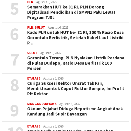
5
PLN
Agustus 6, 2026
Semarakkan HUT ke 81 RI, PLN Dorong
Digitalisasi Pendidikan di SMPN1 Palu Lewat
Program TJSL
6
PLN
,
SULUT
Agustus 6, 2026
Kado PLN untuk HUT ke- 81 RI, 100 % Rasio Desa
Gorontalo Berlistrik, Setelah Kabel Laut Listriki
P…
7
SULUT
Agustus 5, 2026
Gorontalo Terang. PLN Nyalakan Listrik Perdana
di Pulau Dudepo, Rasio Desa Berlistrik 100
Persen
8
ETALASE
Agustus 5, 2026
Curiga Suksesi Rektor Unsrat Tak Fair,
Mendiktisaintek Copot Rektor Sompie, Ini Profil
Plt Rektor
9
MONGONDOW RAYA
Agustus 4, 2026
Oknum Pejabat Diduga Nepotisme Angkat Anak
Kandung Jadi Supir Bayangan
ETALASE
Agustus 3, 2026