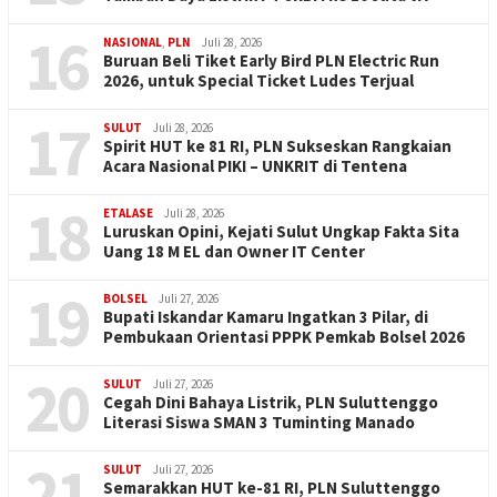
16
NASIONAL
,
PLN
Juli 28, 2026
Buruan Beli Tiket Early Bird PLN Electric Run
2026, untuk Special Ticket Ludes Terjual
17
SULUT
Juli 28, 2026
Spirit HUT ke 81 RI, PLN Sukseskan Rangkaian
Acara Nasional PIKI – UNKRIT di Tentena
18
ETALASE
Juli 28, 2026
Luruskan Opini, Kejati Sulut Ungkap Fakta Sita
Uang 18 M EL dan Owner IT Center
19
BOLSEL
Juli 27, 2026
Bupati Iskandar Kamaru Ingatkan 3 Pilar, di
Pembukaan Orientasi PPPK Pemkab Bolsel 2026
20
SULUT
Juli 27, 2026
Cegah Dini Bahaya Listrik, PLN Suluttenggo
Literasi Siswa SMAN 3 Tuminting Manado
21
SULUT
Juli 27, 2026
Semarakkan HUT ke-81 RI, PLN Suluttenggo