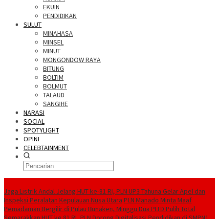
EKUIN
PENDIDIKAN
SULUT
MINAHASA
MINSEL
MINUT
MONGONDOW RAYA
BITUNG
BOLTIM
BOLMUT
TALAUD
SANGIHE
NARASI
SOCIAL
SPOTYLIGHT
OPINI
CELEBTAINMENT
BERITA TERBARU
Jaga Listrik Andal Jelang HUT ke-81 RI, PLN UP3 Tahuna Gelar Apel dan
Inspeksi Peralatan Kepulauan Nusa Utara
PLN Manado Minta Maaf
Pemadaman Bergilir di Pulau Bunaken, Minggu Dua PLTD Pulih Total
Semarakkan HUT ke 81 RI, PLN Dorong Digitalisasi Pendidikan di SMPN1