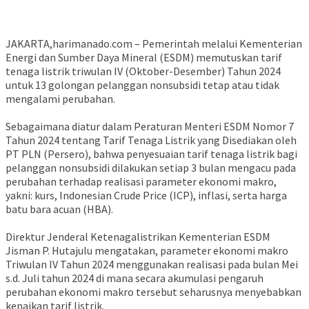
JAKARTA,harimanado.com – Pemerintah melalui Kementerian
Energi dan Sumber Daya Mineral (ESDM) memutuskan tarif
tenaga listrik triwulan IV (Oktober-Desember) Tahun 2024
untuk 13 golongan pelanggan
nonsubsidi
tetap atau tidak
mengalami perubahan.
Sebagaimana diatur dalam Peraturan Menteri ESDM Nomor 7
Tahun 2024 tentang Tarif Tenaga Listrik yang Disediakan oleh
PT PLN (Persero), bahwa penyesuaian tarif tenaga listrik bagi
pelanggan
nonsubsidi
dilakukan setiap 3 bulan mengacu pada
perubahan terhadap realisasi parameter ekonomi makro,
yakni: kurs, Indonesian
Crude
Price
(ICP), inflasi, serta harga
batu bara acuan (HBA).
Direktur Jenderal Ketenagalistrikan Kementerian ESDM
Jisman
P. Hutajulu mengatakan, parameter ekonomi makro
Triwulan IV Tahun 2024 menggunakan realisasi pada bulan Mei
s.d
. Juli tahun 2024 di mana secara akumulasi pengaruh
perubahan ekonomi makro tersebut seharusnya menyebabkan
kenaikan tarif listrik.