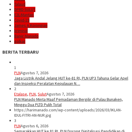
Talaud
DPRD SULUT
E2L-Mantap
Covid-19
James A Kojongian
kriminal
Banjir Manado
golkar
BERITA TERBARU
1
PLN
Agustus 7, 2026
Jaga Listrik Andal Jelang HUT ke-81 RI, PLN UP3 Tahuna Gelar Apel
dan Inspeksi Peralatan Kepulauan N…
2
Etalase
,
PLN
,
Sulut
Agustus 7, 2026
PLN Manado Minta Maaf Pemadaman Bergilir di Pulau Bunaken,
Minggu Dua PLTD Pulih Total
https://harimanado.com/wp-content/uploads/2026/03/IKLAN-
IDUL-FITRI-AN-NUR.jpg
3
PLN
Agustus 6, 2026
Semarakkan HUT ke 81 RI, PLN Dorong Digitalisasi Pendidikan di