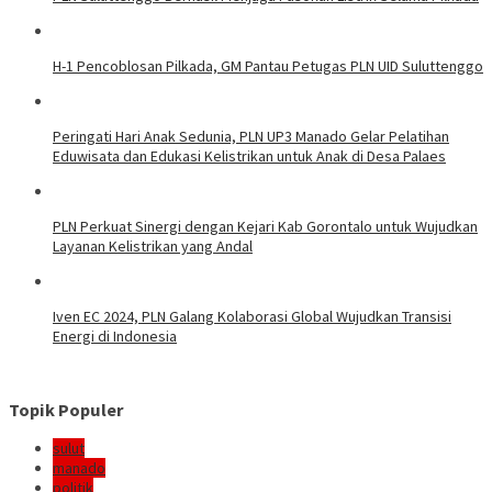
H-1 Pencoblosan Pilkada, GM Pantau Petugas PLN UID Suluttenggo
Peringati Hari Anak Sedunia, PLN UP3 Manado Gelar Pelatihan
Eduwisata dan Edukasi Kelistrikan untuk Anak di Desa Palaes
PLN Perkuat Sinergi dengan Kejari Kab Gorontalo untuk Wujudkan
Layanan Kelistrikan yang Andal
Iven EC 2024, PLN Galang Kolaborasi Global Wujudkan Transisi
Energi di Indonesia
Topik Populer
sulut
manado
politik