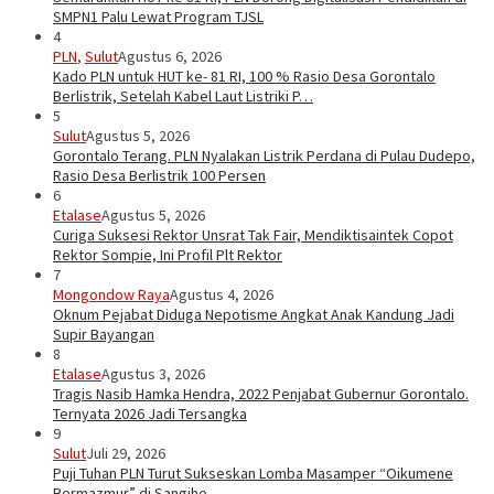
SMPN1 Palu Lewat Program TJSL
4
PLN
,
Sulut
Agustus 6, 2026
Kado PLN untuk HUT ke- 81 RI, 100 % Rasio Desa Gorontalo
Berlistrik, Setelah Kabel Laut Listriki P…
5
Sulut
Agustus 5, 2026
Gorontalo Terang. PLN Nyalakan Listrik Perdana di Pulau Dudepo,
Rasio Desa Berlistrik 100 Persen
6
Etalase
Agustus 5, 2026
Curiga Suksesi Rektor Unsrat Tak Fair, Mendiktisaintek Copot
Rektor Sompie, Ini Profil Plt Rektor
7
Mongondow Raya
Agustus 4, 2026
Oknum Pejabat Diduga Nepotisme Angkat Anak Kandung Jadi
Supir Bayangan
8
Etalase
Agustus 3, 2026
Tragis Nasib Hamka Hendra, 2022 Penjabat Gubernur Gorontalo.
Ternyata 2026 Jadi Tersangka
9
Sulut
Juli 29, 2026
Puji Tuhan PLN Turut Sukseskan Lomba Masamper “Oikumene
Bermazmur” di Sangihe