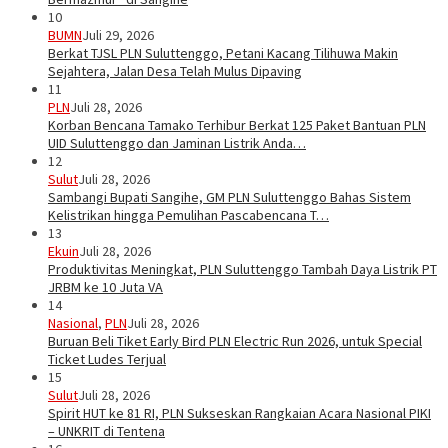
10
BUMN
Juli 29, 2026
Berkat TJSL PLN Suluttenggo, Petani Kacang Tilihuwa Makin
Sejahtera, Jalan Desa Telah Mulus Dipaving
11
PLN
Juli 28, 2026
Korban Bencana Tamako Terhibur Berkat 125 Paket Bantuan PLN
UID Suluttenggo dan Jaminan Listrik Anda…
12
Sulut
Juli 28, 2026
Sambangi Bupati Sangihe, GM PLN Suluttenggo Bahas Sistem
Kelistrikan hingga Pemulihan Pascabencana T…
13
Ekuin
Juli 28, 2026
Produktivitas Meningkat, PLN Suluttenggo Tambah Daya Listrik PT
JRBM ke 10 Juta VA
14
Nasional
,
PLN
Juli 28, 2026
Buruan Beli Tiket Early Bird PLN Electric Run 2026, untuk Special
Ticket Ludes Terjual
15
Sulut
Juli 28, 2026
Spirit HUT ke 81 RI, PLN Sukseskan Rangkaian Acara Nasional PIKI
– UNKRIT di Tentena