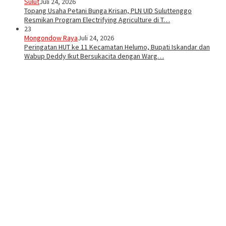
Sulut
Juli 24, 2026
Topang Usaha Petani Bunga Krisan, PLN UID Suluttenggo
Resmikan Program Electrifying Agriculture di T…
23
Mongondow Raya
Juli 24, 2026
Peringatan HUT ke 11 Kecamatan Helumo, Bupati Iskandar dan
Wabup Deddy Ikut Bersukacita dengan Warg…