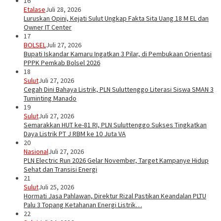
16
Etalase
Juli 28, 2026
Luruskan Opini, Kejati Sulut Ungkap Fakta Sita Uang 18 M EL dan
Owner IT Center
17
BOLSEL
Juli 27, 2026
Bupati Iskandar Kamaru Ingatkan 3 Pilar, di Pembukaan Orientasi
PPPK Pemkab Bolsel 2026
18
Sulut
Juli 27, 2026
Cegah Dini Bahaya Listrik, PLN Suluttenggo Literasi Siswa SMAN 3
Tuminting Manado
19
Sulut
Juli 27, 2026
Semarakkan HUT ke-81 RI, PLN Suluttenggo Sukses Tingkatkan
Daya Listrik PT J RBM ke 10 Juta VA
20
Nasional
Juli 27, 2026
PLN Electric Run 2026 Gelar November, Target Kampanye Hidup
Sehat dan Transisi Energi
21
Sulut
Juli 25, 2026
Hormati Jasa Pahlawan, Direktur Rizal Pastikan Keandalan PLTU
Palu 3 Topang Ketahanan Energi Listrik…
22