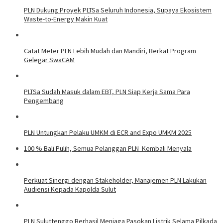
PLN Dukung Proyek PLTSa Seluruh Indonesia, Supaya Ekosistem
Waste-to-Energy Makin Kuat
Catat Meter PLN Lebih Mudah dan Mandiri, Berkat Program
Gelegar SwaCAM
PLTSa Sudah Masuk dalam EBT, PLN Siap Kerja Sama Para
Pengembang
PLN Untungkan Pelaku UMKM di ECR and Expo UMKM 2025
100 % Bali Pulih, Semua Pelanggan PLN Kembali Menyala
Perkuat Sinergi dengan Stakeholder, Manajemen PLN Lakukan
Audiensi Kepada Kapolda Sulut
PLN Suluttenggo Berhasil Menjaga Pasokan Listrik Selama Pilkada