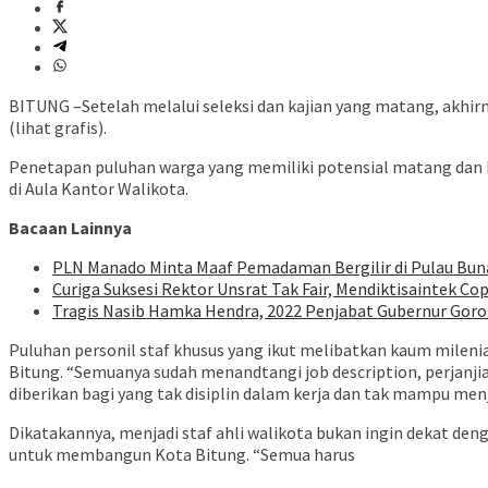
BITUNG –Setelah melalui seleksi dan kajian yang matang, akhir
(lihat grafis).
Penetapan puluhan warga yang memiliki potensial matang dan k
di Aula Kantor Walikota.
Bacaan Lainnya
PLN Manado Minta Maaf Pemadaman Bergilir di Pulau Buna
Curiga Suksesi Rektor Unsrat Tak Fair, Mendiktisaintek Cop
Tragis Nasib Hamka Hendra, 2022 Penjabat Gubernur Goron
Puluhan personil staf khusus yang ikut melibatkan kaum mileni
Bitung. “Semuanya sudah menandtangi job description, perjanjia
diberikan bagi yang tak disiplin dalam kerja dan tak mampu men
Dikatakannya, menjadi staf ahli walikota bukan ingin dekat de
untuk membangun Kota Bitung. “Semua harus