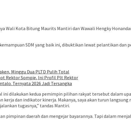
nya Wali Kota Bitung Maurits Mantiri dan Wawali Hengky Honandar
emampuan SDM yang baik ini, dibuktikan lewat pelantikan dan pe
ken, Minggu Dua PLTD Pulih Total
ot Rektor Sompie, Ini Profil Plt Rektor
talo. Ternyata 2026 Jadi Tersangka
al ini dilakukan kedua pemimpin pilihan rakyat tersebut dalam 
n kerja dan indikator kinerja. Makanya, saya akan turun langsung
jalankan tugasnya,” tandas Mantiri.
ngan pimpinan daerah dan mengejar bayarannya. Tapi dalam menja