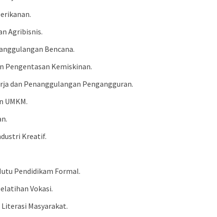
erikanan.
n Agribisnis.
enanggulangan Bencana.
an Pengentasan Kemiskinan.
Kerja dan Penanggulangan Pengangguran.
an UMKM.
an.
ustri Kreatif.
 Mutu Pendidikam Formal.
elatihan Vokasi.
Literasi Masyarakat.