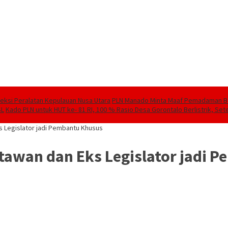
speksi Peralatan Kepulauan Nusa Utara
PLN Manado Minta Maaf Pemadaman Berg
SL
Kado PLN untuk HUT ke- 81 RI, 100 % Rasio Desa Gorontalo Berlistrik, Sete
 Legislator jadi Pembantu Khusus
awan dan Eks Legislator jadi 