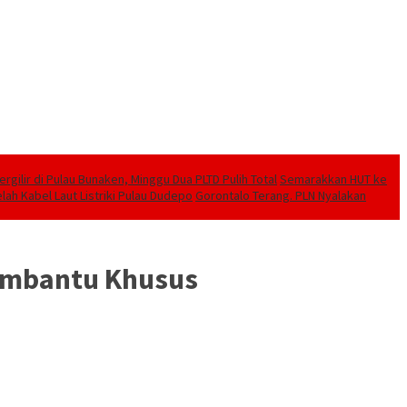
ilir di Pulau Bunaken, Minggu Dua PLTD Pulih Total
Semarakkan HUT ke
lah Kabel Laut Listriki Pulau Dudepo
Gorontalo Terang. PLN Nyalakan
Pembantu Khusus