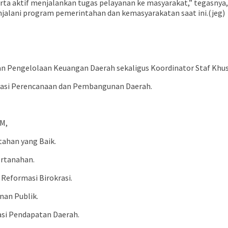
erta aktif menjalankan tugas pelayanan ke masyarakat,” tegasny
alani program pemerintahan dan kemasyarakatan saat ini.(jeg)
san Pengelolaan Keuangan Daerah sekaligus Koordinator Staf Khus
lisasi Perencanaan dan Pembangunan Daerah.
AM,
tahan yang Baik.
ertanahan.
 Reformasi Birokrasi.
nan Publik.
asi Pendapatan Daerah.