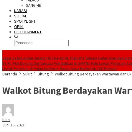
TALAUD
SANGIHE
NARASI
SOCIAL
SPOTYLIGHT
OPINI
CELEBTAINMENT
BERITA TERBARU
Jaga Listrik Andal Jelang HUT ke-81 RI, PLN UP3 Tahuna Gelar Apel dan In
81 RI, PLN Dorong Digitalisasi Pendidikan di SMPN1 Palu Lewat Program TJ
Listrik Perdana di Pulau Dudepo, Rasio Desa Berlistrik 100 Persen
Beranda
Sulut
Bitung
Walkot Bitung Berdayakan Wartawan dan Eks
Walkot Bitung Berdayakan Wart
ham
Juni 16, 2021