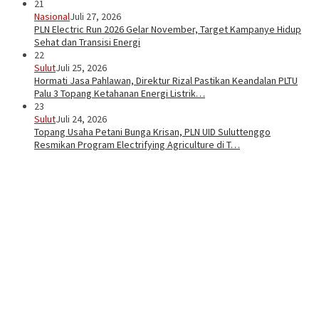
21
Nasional
Juli 27, 2026
PLN Electric Run 2026 Gelar November, Target Kampanye Hidup
Sehat dan Transisi Energi
22
Sulut
Juli 25, 2026
Hormati Jasa Pahlawan, Direktur Rizal Pastikan Keandalan PLTU
Palu 3 Topang Ketahanan Energi Listrik…
23
Sulut
Juli 24, 2026
Topang Usaha Petani Bunga Krisan, PLN UID Suluttenggo
Resmikan Program Electrifying Agriculture di T…