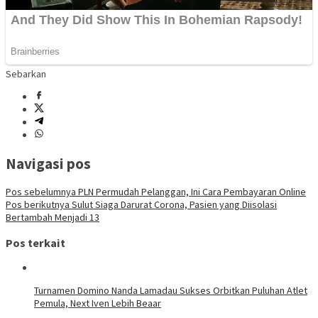
Sebarkan
Navigasi pos
Pos sebelumnya
PLN Permudah Pelanggan, Ini Cara Pembayaran Online
Pos berikutnya
Sulut Siaga Darurat Corona, Pasien yang Diisolasi
Bertambah Menjadi 13
Pos terkait
Turnamen Domino Nanda Lamadau Sukses Orbitkan Puluhan Atlet
Pemula, Next Iven Lebih Beaar