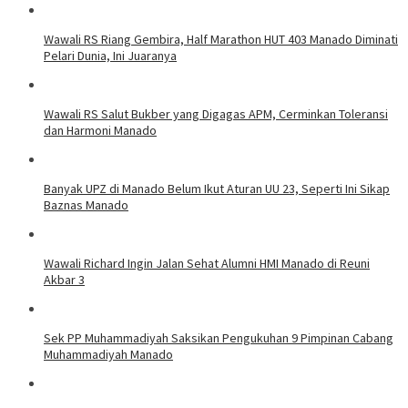
Wawali RS Riang Gembira, Half Marathon HUT 403 Manado Diminati
Pelari Dunia, Ini Juaranya
Wawali RS Salut Bukber yang Digagas APM, Cerminkan Toleransi
dan Harmoni Manado
Banyak UPZ di Manado Belum Ikut Aturan UU 23, Seperti Ini Sikap
Baznas Manado
Wawali Richard Ingin Jalan Sehat Alumni HMI Manado di Reuni
Akbar 3
Sek PP Muhammadiyah Saksikan Pengukuhan 9 Pimpinan Cabang
Muhammadiyah Manado