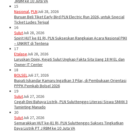
JRBM ke 10 Juta VA
15
Nasional
,
PLN
Juli 28, 2026
Buruan Beli Tiket Early Bird PLN Electric Run 2026, untuk Special
Ticket Ludes Terjual
16
Sulut
Juli 28, 2026
Spirit HUT ke 81 RI, PLN Sukseskan Rangkaian Acara Nasional PIKI
– UNKRIT di Tentena
17
Etalase
Juli 28, 2026
Luruskan Opini, Kejati Sulut Ungkap Fakta Sita Uang 18 M EL dan
Owner IT Center
18
BOLSEL
Juli 27, 2026
Bupati Iskandar Kamaru Ingatkan 3 Pilar, di Pembukaan Orientasi
PPPK Pemkab Bolsel 2026
19
Sulut
Juli 27, 2026
Cegah Dini Bahaya Listrik, PLN Suluttenggo Literasi Siswa SMAN 3
Tuminting Manado
20
Sulut
Juli 27, 2026
Semarakkan HUT ke-81 RI, PLN Suluttenggo Sukses Tingkatkan
Daya Listrik PT J RBM ke 10 Juta VA