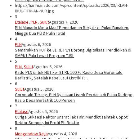
https://harimanado.com/wp-content/uploads/2026/03/IKLAN-
IDUL-FITRI-AN-NUR.jpg
3
Etalase
,
PLN
,
Sulut
Agustus 7, 2026
PLN Manado Minta Maaf Pemadaman Bergilir di Pulau Bunaken,
Minggu Dua PLTD Pulih Total
4
PLN
Agustus 6, 2026
Semarakkan HUT ke 81 RI, PLN Dorong Digitalisasi Pendidikan di
SMPN1 Palu Lewat Program TJSL
5
PLN
,
Sulut
Agustus 6, 2026
Kado PLN untuk HUT ke- 81 RI, 100 % Rasio Desa Gorontalo
Berlistrik, Setelah Kabel Laut Listriki P…
6
Sulut
Agustus 5, 2026
Gorontalo Terang. PLN Nyalakan Listrik Perdana di Pulau Dudepo,
Rasio Desa Berlistrik 100 Persen
7
Etalase
Agustus 5, 2026
Curiga Suksesi Rektor Unsrat Tak Fair, Mendiktisaintek Copot
Rektor Sompie, Ini Profil Plt Rektor
8
Mongondow Raya
Agustus 4, 2026