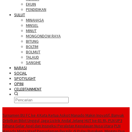
EKUIN
PENDIDIKAN
SULUT
MINAHASA
MINSEL
MINUT
MONGONDOW RAYA
BITUNG
BOLTIM
BOLMUT
TALAUD
SANGIHE
NARASI
SOCIAL
SPOTYLIGHT
OPINI
CELEBTAINMENT
BERITA TERBARU
Turnamen BU FC ke 4 Kata Ketua Askot Manado Makin Inovatif, Banyak
Orbitkan Bibit Unggul
Jaga Listrik Andal Jelang HUT ke-81 RI, PLN UP3
Tahuna Gelar Apel dan Inspeksi Peralatan Kepulauan Nusa Utara
PLN
Manado Minta Maaf Pemadaman Bergilir di Pulau Bunaken, Minggu Dua