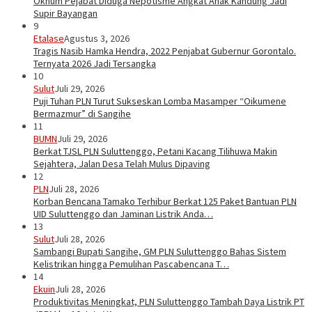
Oknum Pejabat Diduga Nepotisme Angkat Anak Kandung Jadi
Supir Bayangan
9
Etalase
Agustus 3, 2026
Tragis Nasib Hamka Hendra, 2022 Penjabat Gubernur Gorontalo.
Ternyata 2026 Jadi Tersangka
10
Sulut
Juli 29, 2026
Puji Tuhan PLN Turut Sukseskan Lomba Masamper “Oikumene
Bermazmur” di Sangihe
11
BUMN
Juli 29, 2026
Berkat TJSL PLN Suluttenggo, Petani Kacang Tilihuwa Makin
Sejahtera, Jalan Desa Telah Mulus Dipaving
12
PLN
Juli 28, 2026
Korban Bencana Tamako Terhibur Berkat 125 Paket Bantuan PLN
UID Suluttenggo dan Jaminan Listrik Anda…
13
Sulut
Juli 28, 2026
Sambangi Bupati Sangihe, GM PLN Suluttenggo Bahas Sistem
Kelistrikan hingga Pemulihan Pascabencana T…
14
Ekuin
Juli 28, 2026
Produktivitas Meningkat, PLN Suluttenggo Tambah Daya Listrik PT