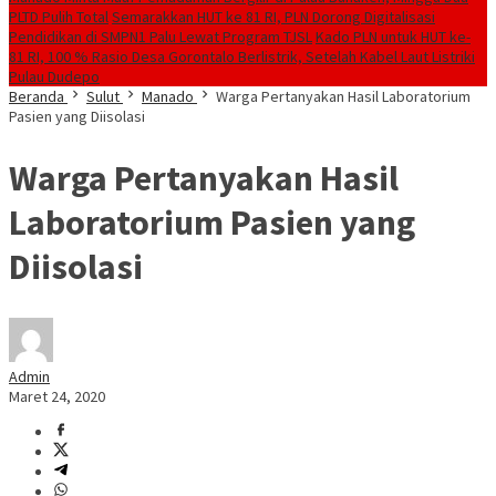
PLTD Pulih Total
Semarakkan HUT ke 81 RI, PLN Dorong Digitalisasi
Pendidikan di SMPN1 Palu Lewat Program TJSL
Kado PLN untuk HUT ke-
81 RI, 100 % Rasio Desa Gorontalo Berlistrik, Setelah Kabel Laut Listriki
Pulau Dudepo
Beranda
Sulut
Manado
Warga Pertanyakan Hasil Laboratorium
Pasien yang Diisolasi
Warga Pertanyakan Hasil
Laboratorium Pasien yang
Diisolasi
Admin
Maret 24, 2020