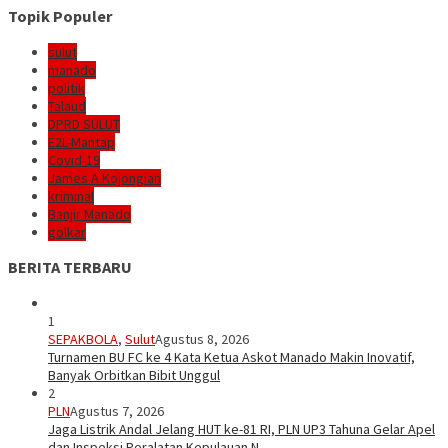
Topik Populer
sulut
manado
politik
Talaud
DPRD SULUT
E2L-Mantap
Covid-19
James A Kojongian
kriminal
Banjir Manado
golkar
BERITA TERBARU
1
SEPAKBOLA
,
Sulut
Agustus 8, 2026
Turnamen BU FC ke 4 Kata Ketua Askot Manado Makin Inovatif,
Banyak Orbitkan Bibit Unggul
2
PLN
Agustus 7, 2026
Jaga Listrik Andal Jelang HUT ke-81 RI, PLN UP3 Tahuna Gelar Apel
dan Inspeksi Peralatan Kepulauan N…