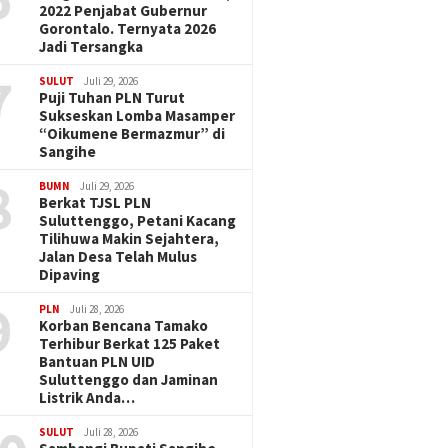
2022 Penjabat Gubernur
Gorontalo. Ternyata 2026
Jadi Tersangka
7
SULUT
Juli 29, 2026
Puji Tuhan PLN Turut
Sukseskan Lomba Masamper
“Oikumene Bermazmur” di
Sangihe
8
BUMN
Juli 29, 2026
Berkat TJSL PLN
Suluttenggo, Petani Kacang
Tilihuwa Makin Sejahtera,
Jalan Desa Telah Mulus
Dipaving
9
PLN
Juli 28, 2026
Korban Bencana Tamako
Terhibur Berkat 125 Paket
Bantuan PLN UID
Suluttenggo dan Jaminan
Listrik Anda…
SULUT
Juli 28, 2026