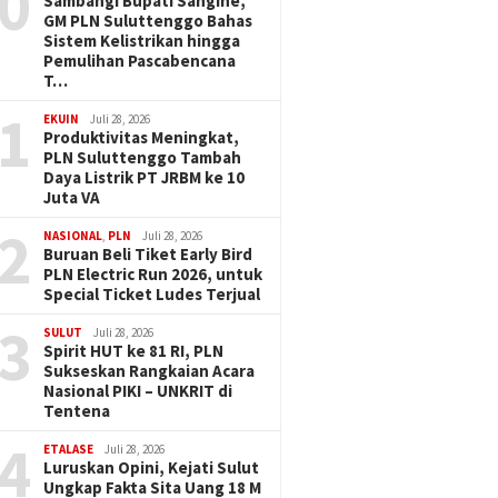
0
Sambangi Bupati Sangihe,
GM PLN Suluttenggo Bahas
Sistem Kelistrikan hingga
Pemulihan Pascabencana
T…
1
EKUIN
Juli 28, 2026
Produktivitas Meningkat,
PLN Suluttenggo Tambah
Daya Listrik PT JRBM ke 10
Juta VA
2
NASIONAL
,
PLN
Juli 28, 2026
Buruan Beli Tiket Early Bird
PLN Electric Run 2026, untuk
Special Ticket Ludes Terjual
3
SULUT
Juli 28, 2026
Spirit HUT ke 81 RI, PLN
Sukseskan Rangkaian Acara
Nasional PIKI – UNKRIT di
Tentena
4
ETALASE
Juli 28, 2026
Luruskan Opini, Kejati Sulut
Ungkap Fakta Sita Uang 18 M