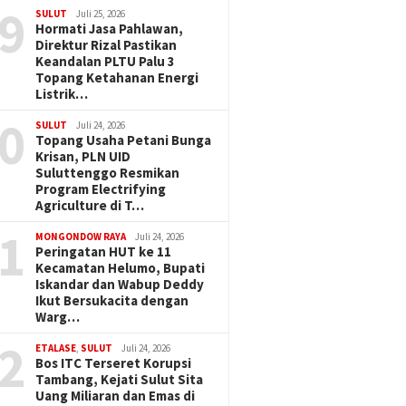
9
SULUT
Juli 25, 2026
Hormati Jasa Pahlawan,
Direktur Rizal Pastikan
Keandalan PLTU Palu 3
Topang Ketahanan Energi
Listrik…
0
SULUT
Juli 24, 2026
Topang Usaha Petani Bunga
Krisan, PLN UID
Suluttenggo Resmikan
Program Electrifying
Agriculture di T…
1
MONGONDOW RAYA
Juli 24, 2026
Peringatan HUT ke 11
Kecamatan Helumo, Bupati
Iskandar dan Wabup Deddy
Ikut Bersukacita dengan
Warg…
2
ETALASE
,
SULUT
Juli 24, 2026
Bos ITC Terseret Korupsi
Tambang, Kejati Sulut Sita
Uang Miliaran dan Emas di