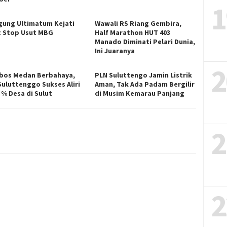
1
gung Ultimatum Kejati
Wawali RS Riang Gembira,
t Stop Usut MBG
Half Marathon HUT 403
Manado Diminati Pelari Dunia,
Ini Juaranya
2
bos Medan Berbahaya,
PLN Suluttengo Jamin Listrik
Suluttenggo Sukses Aliri
Aman, Tak Ada Padam Bergilir
 % Desa di Sulut
di Musim Kemarau Panjang
2
2