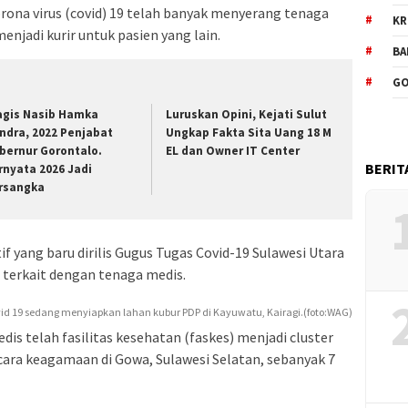
na virus (covid) 19 telah banyak menyerang tenaga
KR
enjadi kurir untuk pasien yang lain.
BA
GO
agis Nasib Hamka
Luruskan Opini, Kejati Sulut
ndra, 2022 Penjabat
Ungkap Fakta Sita Uang 18 M
bernur Gorontalo.
EL dan Owner IT Center
BERIT
rnyata 2026 Jadi
rsangka
tif yang baru dirilis Gugus Tugas Covid-19 Sulawesi Utara
a terkait dengan tenaga medis.
id 19 sedang menyiapkan lahan kubur PDP di Kayuwatu, Kairagi.(foto:WAG)
dis telah fasilitas kesehatan (faskes) menjadi cluster
cara keagamaan di Gowa, Sulawesi Selatan, sebanyak 7