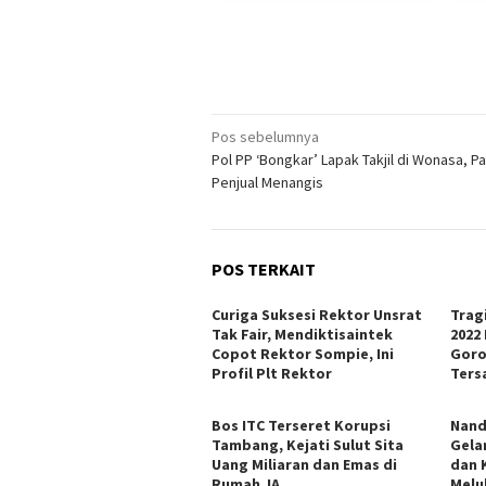
Navigasi
Pos sebelumnya
Pol PP ‘Bongkar’ Lapak Takjil di Wonasa, P
pos
Penjual Menangis
POS TERKAIT
Curiga Suksesi Rektor Unsrat
Trag
Tak Fair, Mendiktisaintek
2022
Copot Rektor Sompie, Ini
Goro
Profil Plt Rektor
Ters
Bos ITC Terseret Korupsi
Nand
Tambang, Kejati Sulut Sita
Gela
Uang Miliaran dan Emas di
dan 
Rumah JA
Melu