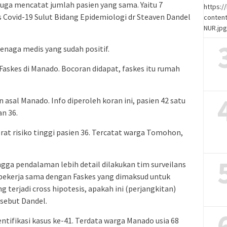
juga mencatat jumlah pasien yang sama. Yaitu 7
https:
s Covid-19 Sulut Bidang Epidemiologi dr Steaven Dandel
content
NUR.jp
tenaga medis yang sudah positif.
Faskes di Manado. Bocoran didapat, faskes itu rumah
asal Manado. Info diperoleh koran ini, pasien 42 satu
an 36.
rat risiko tinggi pasien 36. Tercatat warga Tomohon,
hingga pendalaman lebih detail dilakukan tim surveilans
 bekerja sama dengan Faskes yang dimaksud untuk
 terjadi cross hipotesis, apakah ini (perjangkitan)
 sebut Dandel.
entifikasi kasus ke-41. Terdata warga Manado usia 68