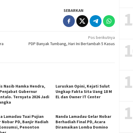
SEBARKAN
1
Pos berikutnya
1
ara
PDP Banyak Tumbang, Hari Ini Bertambah 5 Kasus
1
is Nasib Hamka Hendra,
Luruskan Opini, Kejati Sulut
 Penjabat Gubernur
Ungkap Fakta Sita Uang 18 M
ntalo. Ternyata 2026 Jadi
EL dan Owner IT Center
angka
1
a Lamadau Tuai Pujian
Nanda Lamadau Gelar Nobar
r Nobar PD, Banjir Hadiah
Berhadiah Final PD, Acara
Konsumsi, Penonton
Diramaikan Lomba Domino
ber