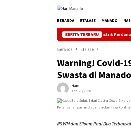
Loncat
ke
konten
BERANDA
ETALASE
MANADO
NAS
Gorontalo Terang. PLN Nyalakan Listrik Perdana di Pulau Dudepo,
BERITA TERBARU
Beranda
Etalase
Warning! Covid-1
Swasta di Manad
Ham
April 28, 2020
Penanganan pasien di ruang isolasi Irina F oleh t
RS WM dan Siloam Paal Dua Terbanya