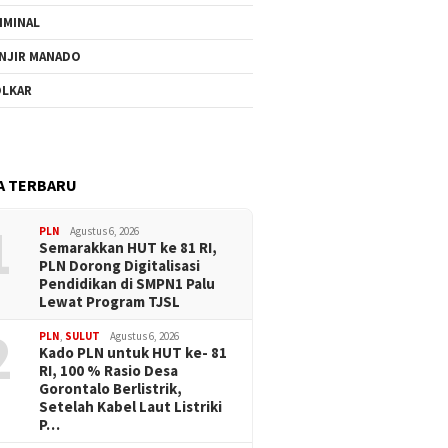
IMINAL
NJIR MANADO
LKAR
A TERBARU
1
PLN
Agustus 6, 2026
Semarakkan HUT ke 81 RI,
PLN Dorong Digitalisasi
Pendidikan di SMPN1 Palu
Lewat Program TJSL
2
PLN
,
SULUT
Agustus 6, 2026
Kado PLN untuk HUT ke- 81
RI, 100 % Rasio Desa
Gorontalo Berlistrik,
Setelah Kabel Laut Listriki
P…