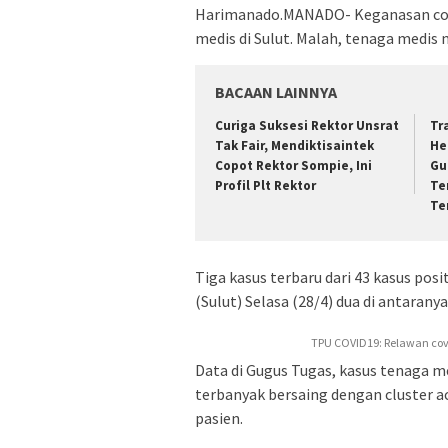
Harimanado.MANADO- Keganasan coro
medis di Sulut. Malah, tenaga medis m
BACAAN LAINNYA
Curiga Suksesi Rektor Unsrat
Tr
Tak Fair, Mendiktisaintek
He
Copot Rektor Sompie, Ini
Gu
Profil Plt Rektor
Te
Te
Tiga kasus terbaru dari 43 kasus posi
(Sulut) Selasa (28/4) dua di antarany
TPU COVID19: Relawan cov
Data di Gugus Tugas, kasus tenaga me
terbanyak bersaing dengan cluster a
pasien.