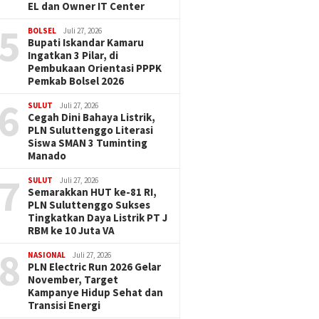
EL dan Owner IT Center
5
BOLSEL
Juli 27, 2026
Bupati Iskandar Kamaru
Ingatkan 3 Pilar, di
Pembukaan Orientasi PPPK
Pemkab Bolsel 2026
6
SULUT
Juli 27, 2026
Cegah Dini Bahaya Listrik,
PLN Suluttenggo Literasi
Siswa SMAN 3 Tuminting
Manado
7
SULUT
Juli 27, 2026
Semarakkan HUT ke-81 RI,
PLN Suluttenggo Sukses
Tingkatkan Daya Listrik PT J
RBM ke 10 Juta VA
8
NASIONAL
Juli 27, 2026
PLN Electric Run 2026 Gelar
November, Target
Kampanye Hidup Sehat dan
Transisi Energi