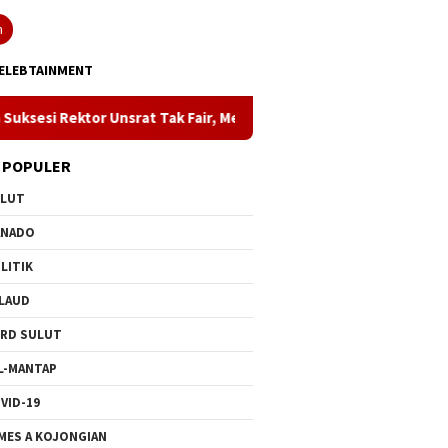
n
ELEBTAINMENT
nsrat Tak Fair, Mendiktisaintek Copot Rektor Sompie, Ini Profil P
 POPULER
ULUT
ANADO
LITIK
LAUD
RD SULUT
L-MANTAP
VID-19
MES A KOJONGIAN