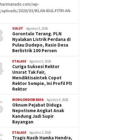
//harimanado.com/wp-
/uploads/2026/03/IKLAN-IDUL-FITRI-AN-
g
3
SULUT
Agustus 5, 2026
Gorontalo Terang. PLN
Nyalakan Listrik Perdana di
Pulau Dudepo, Rasio Desa
Berlistrik 100 Persen
4
ETALASE
Agustus 5, 2026
Curiga Suksesi Rektor
Unsrat Tak Fair,
Mendiktisaintek Copot
Rektor Sompie, Ini Profil Plt
Rektor
5
MONGONDOW RAYA
Agustus 4, 2026
Oknum Pejabat Diduga
Nepotisme Angkat Anak
Kandung Jadi Supir
Bayangan
6
ETALASE
Agustus 3, 2026
Tragis Nasib Hamka Hendra,