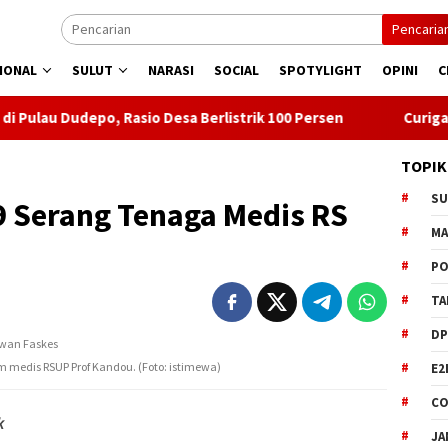
Pencaria
IONAL
SULUT
NARASI
SOCIAL
SPOTYLIGHT
OPINI
C
 Rasio Desa Berlistrik 100 Persen
Curiga Suksesi Rektor U
TOPIK
S
9 Serang Tenaga Medis RS
M
o
PO
TA
DP
im medis RSUP Prof Kandou. (Foto: istimewa)
E2
CO
k
JA