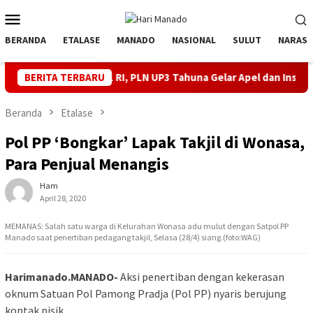
Loncat
Menu
ke
Mobile
konten
BERANDA
ETALASE
MANADO
NASIONAL
SULUT
NARASI
T ke-81 RI, PLN UP3 Tahuna Gelar Apel dan Inspeksi Peralatan Ke
BERITA TERBARU
Beranda
Etalase
Pol PP ‘Bongkar’ Lapak Takjil di Wonasa,
Para Penjual Menangis
Ham
April 28, 2020
MEMANAS: Salah satu warga di Kelurahan Wonasa adu mulut dengan Satpol PP
Manado saat penertiban pedagang takjil, Selasa (28/4) siang.(foto:WAG)
Harimanado.MANADO-
Aksi penertiban dengan kekerasan
oknum Satuan Pol Pamong Pradja (Pol PP) nyaris berujung
kontak pisik.