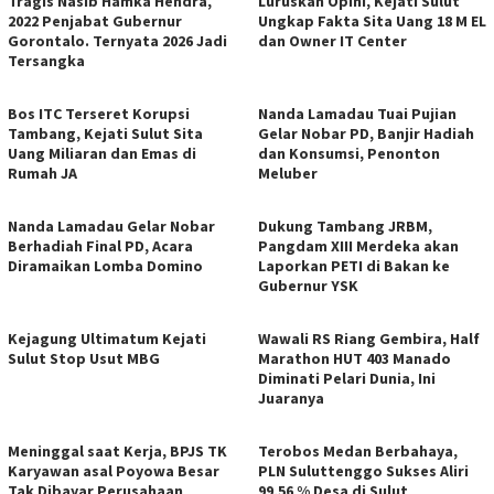
Tragis Nasib Hamka Hendra,
Luruskan Opini, Kejati Sulut
2022 Penjabat Gubernur
Ungkap Fakta Sita Uang 18 M EL
Gorontalo. Ternyata 2026 Jadi
dan Owner IT Center
Tersangka
Bos ITC Terseret Korupsi
Nanda Lamadau Tuai Pujian
Tambang, Kejati Sulut Sita
Gelar Nobar PD, Banjir Hadiah
Uang Miliaran dan Emas di
dan Konsumsi, Penonton
Rumah JA
Meluber
Nanda Lamadau Gelar Nobar
Dukung Tambang JRBM,
Berhadiah Final PD, Acara
Pangdam XIII Merdeka akan
Diramaikan Lomba Domino
Laporkan PETI di Bakan ke
Gubernur YSK
Kejagung Ultimatum Kejati
Wawali RS Riang Gembira, Half
Sulut Stop Usut MBG
Marathon HUT 403 Manado
Diminati Pelari Dunia, Ini
Juaranya
Meninggal saat Kerja, BPJS TK
Terobos Medan Berbahaya,
Karyawan asal Poyowa Besar
PLN Suluttenggo Sukses Aliri
Tak Dibayar Perusahaan
99,56 % Desa di Sulut