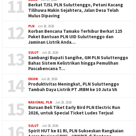
11
Berkat TJSL PLN Suluttenggo, Petani Kacang
Tilihuwa Makin Sejahtera, Jalan Desa Telah
Mulus Dipaving
12
PLN
Juli 28, 2026
Korban Bencana Tamako Terhibur Berkat 125
Paket Bantuan PLN UID Suluttenggo dan
Jaminan Listrik Anda…
13
SULUT
Juli 28, 2026
Sambangi Bupati Sangihe, GM PLN Suluttenggo
Bahas Sistem Kelistrikan hingga Pemulihan
Pascabencana T…
14
EKUIN
Juli 28, 2026
Produktivitas Meningkat, PLN Suluttenggo
Tambah Daya Listrik PT JRBM ke 10 Juta VA
15
NASIONAL
,
PLN
Juli 28, 2026
Buruan Beli Tiket Early Bird PLN Electric Run
2026, untuk Special Ticket Ludes Terjual
16
SULUT
Juli 28, 2026
Spirit HUT ke 81 RI, PLN Sukseskan Rangkaian