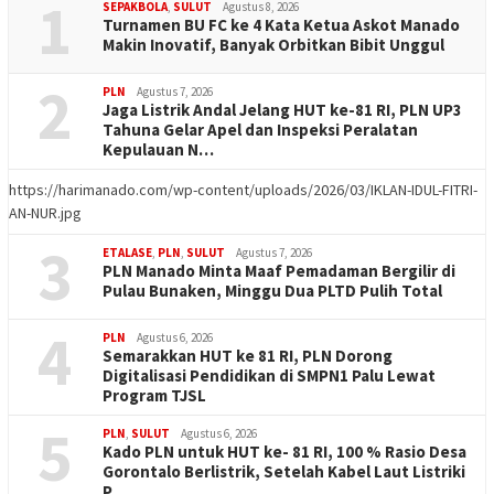
1
SEPAKBOLA
,
SULUT
Agustus 8, 2026
Turnamen BU FC ke 4 Kata Ketua Askot Manado
Makin Inovatif, Banyak Orbitkan Bibit Unggul
2
PLN
Agustus 7, 2026
Jaga Listrik Andal Jelang HUT ke-81 RI, PLN UP3
Tahuna Gelar Apel dan Inspeksi Peralatan
Kepulauan N…
https://harimanado.com/wp-content/uploads/2026/03/IKLAN-IDUL-FITRI-
AN-NUR.jpg
3
ETALASE
,
PLN
,
SULUT
Agustus 7, 2026
PLN Manado Minta Maaf Pemadaman Bergilir di
Pulau Bunaken, Minggu Dua PLTD Pulih Total
4
PLN
Agustus 6, 2026
Semarakkan HUT ke 81 RI, PLN Dorong
Digitalisasi Pendidikan di SMPN1 Palu Lewat
Program TJSL
5
PLN
,
SULUT
Agustus 6, 2026
Kado PLN untuk HUT ke- 81 RI, 100 % Rasio Desa
Gorontalo Berlistrik, Setelah Kabel Laut Listriki
P…