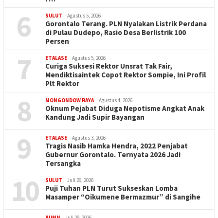
6
SULUT
Agustus 5, 2026
Gorontalo Terang. PLN Nyalakan Listrik Perdana
di Pulau Dudepo, Rasio Desa Berlistrik 100
Persen
7
ETALASE
Agustus 5, 2026
Curiga Suksesi Rektor Unsrat Tak Fair,
Mendiktisaintek Copot Rektor Sompie, Ini Profil
Plt Rektor
8
MONGONDOW RAYA
Agustus 4, 2026
Oknum Pejabat Diduga Nepotisme Angkat Anak
Kandung Jadi Supir Bayangan
9
ETALASE
Agustus 3, 2026
Tragis Nasib Hamka Hendra, 2022 Penjabat
Gubernur Gorontalo. Ternyata 2026 Jadi
Tersangka
10
SULUT
Juli 29, 2026
Puji Tuhan PLN Turut Sukseskan Lomba
Masamper “Oikumene Bermazmur” di Sangihe
BUMN
Juli 29, 2026