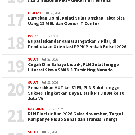
Acara Nasional PIKI – UNKRIT di Tentena
17
ETALASE
Juli 28, 2026
Luruskan Opini, Kejati Sulut Ungkap Fakta Sita
Uang 18 M EL dan Owner IT Center
18
BOLSEL
Juli 27, 2026
Bupati Iskandar Kamaru Ingatkan 3 Pilar, di
Pembukaan Orientasi PPPK Pemkab Bolsel 2026
19
SULUT
Juli 27, 2026
Cegah Dini Bahaya Listrik, PLN Suluttenggo
Literasi Siswa SMAN 3 Tuminting Manado
20
SULUT
Juli 27, 2026
Semarakkan HUT ke-81 RI, PLN Suluttenggo
Sukses Tingkatkan Daya Listrik PT J RBM ke 10
Juta VA
21
NASIONAL
Juli 27, 2026
PLN Electric Run 2026 Gelar November, Target
Kampanye Hidup Sehat dan Transisi Energi
SULUT
Juli 25, 2026