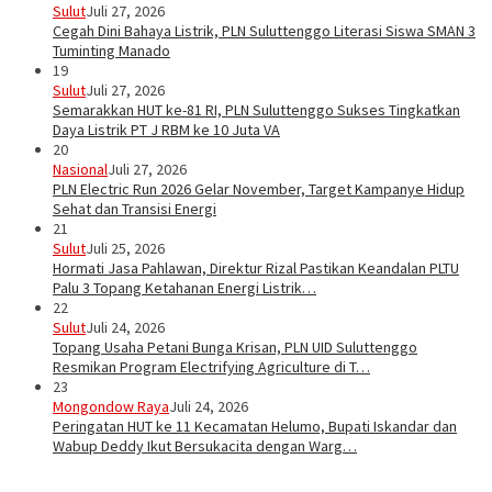
Sulut
Juli 27, 2026
Cegah Dini Bahaya Listrik, PLN Suluttenggo Literasi Siswa SMAN 3
Tuminting Manado
19
Sulut
Juli 27, 2026
Semarakkan HUT ke-81 RI, PLN Suluttenggo Sukses Tingkatkan
Daya Listrik PT J RBM ke 10 Juta VA
20
Nasional
Juli 27, 2026
PLN Electric Run 2026 Gelar November, Target Kampanye Hidup
Sehat dan Transisi Energi
21
Sulut
Juli 25, 2026
Hormati Jasa Pahlawan, Direktur Rizal Pastikan Keandalan PLTU
Palu 3 Topang Ketahanan Energi Listrik…
22
Sulut
Juli 24, 2026
Topang Usaha Petani Bunga Krisan, PLN UID Suluttenggo
Resmikan Program Electrifying Agriculture di T…
23
Mongondow Raya
Juli 24, 2026
Peringatan HUT ke 11 Kecamatan Helumo, Bupati Iskandar dan
Wabup Deddy Ikut Bersukacita dengan Warg…