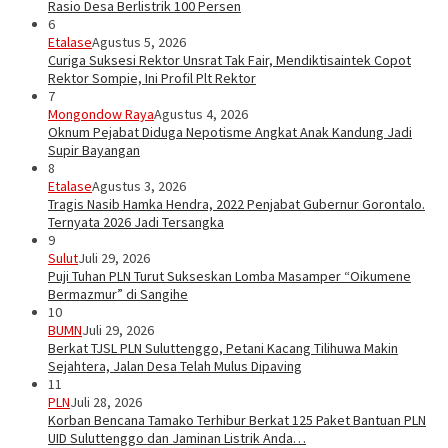
Rasio Desa Berlistrik 100 Persen
6
Etalase
Agustus 5, 2026
Curiga Suksesi Rektor Unsrat Tak Fair, Mendiktisaintek Copot
Rektor Sompie, Ini Profil Plt Rektor
7
Mongondow Raya
Agustus 4, 2026
Oknum Pejabat Diduga Nepotisme Angkat Anak Kandung Jadi
Supir Bayangan
8
Etalase
Agustus 3, 2026
Tragis Nasib Hamka Hendra, 2022 Penjabat Gubernur Gorontalo.
Ternyata 2026 Jadi Tersangka
9
Sulut
Juli 29, 2026
Puji Tuhan PLN Turut Sukseskan Lomba Masamper “Oikumene
Bermazmur” di Sangihe
10
BUMN
Juli 29, 2026
Berkat TJSL PLN Suluttenggo, Petani Kacang Tilihuwa Makin
Sejahtera, Jalan Desa Telah Mulus Dipaving
11
PLN
Juli 28, 2026
Korban Bencana Tamako Terhibur Berkat 125 Paket Bantuan PLN
UID Suluttenggo dan Jaminan Listrik Anda…