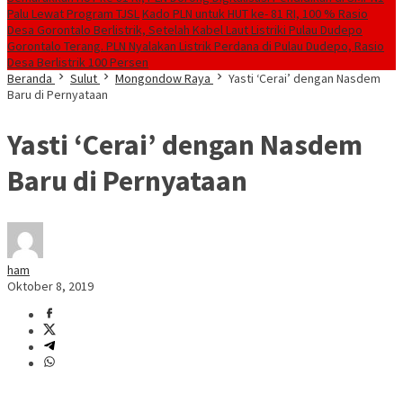
Palu Lewat Program TJSL
Kado PLN untuk HUT ke- 81 RI, 100 % Rasio
Desa Gorontalo Berlistrik, Setelah Kabel Laut Listriki Pulau Dudepo
Gorontalo Terang. PLN Nyalakan Listrik Perdana di Pulau Dudepo, Rasio
Desa Berlistrik 100 Persen
Beranda
Sulut
Mongondow Raya
Yasti ‘Cerai’ dengan Nasdem
Baru di Pernyataan
Yasti ‘Cerai’ dengan Nasdem
Baru di Pernyataan
ham
Oktober 8, 2019