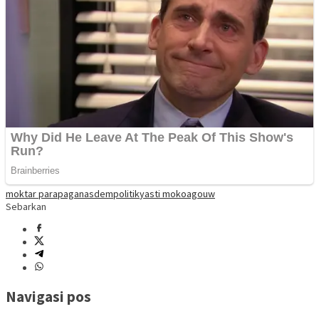
moktar parapaga
nasdem
politik
yasti mokoagouw
Sebarkan
Navigasi pos