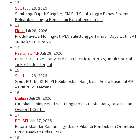
12
Sulut
Juli 28, 2026
Sambangi Bupati Sangihe, GM PLN Suluttenggo Bahas Sistem
Kelistrikan hingga Pemulihan Pascabencana T…
13
Ekuin
Juli 28, 2026
Produktivitas Meningkat, PLN Suluttenggo Tambah Daya Listrik PT
JRBM ke 10 Juta VA
14
Nasional
,
PLN
Juli 28, 2026
Buruan Beli Tiket Early Bird PLN Electric Run 2026, untuk Special
Ticket Ludes Terjual
15
Sulut
Juli 28, 2026
Spirit HUT ke 81 RI, PLN Sukseskan Rangkaian Acara Nasional PIKI
– UNKRIT di Tentena
16
Etalase
Juli 28, 2026
Luruskan Opini, Kejati Sulut Ungkap Fakta Sita Uang 18 M EL dan
Owner IT Center
17
BOLSEL
Juli 27, 2026
Bupati Iskandar Kamaru Ingatkan 3 Pilar, di Pembukaan Orientasi
PPPK Pemkab Bolsel 2026
18