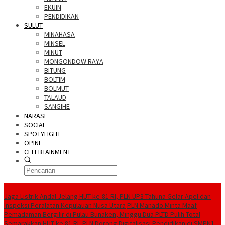
EKUIN
PENDIDIKAN
SULUT
MINAHASA
MINSEL
MINUT
MONGONDOW RAYA
BITUNG
BOLTIM
BOLMUT
TALAUD
SANGIHE
NARASI
SOCIAL
SPOTYLIGHT
OPINI
CELEBTAINMENT
BERITA TERBARU
Jaga Listrik Andal Jelang HUT ke-81 RI, PLN UP3 Tahuna Gelar Apel dan
Inspeksi Peralatan Kepulauan Nusa Utara
PLN Manado Minta Maaf
Pemadaman Bergilir di Pulau Bunaken, Minggu Dua PLTD Pulih Total
Semarakkan HUT ke 81 RI, PLN Dorong Digitalisasi Pendidikan di SMPN1