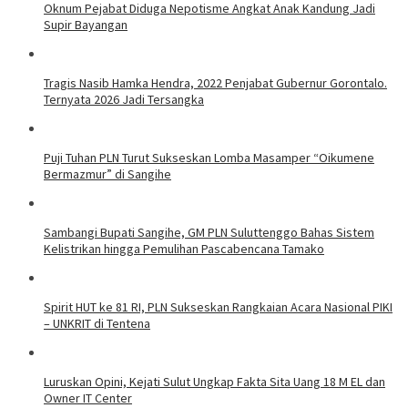
Oknum Pejabat Diduga Nepotisme Angkat Anak Kandung Jadi
Supir Bayangan
Tragis Nasib Hamka Hendra, 2022 Penjabat Gubernur Gorontalo.
Ternyata 2026 Jadi Tersangka
Puji Tuhan PLN Turut Sukseskan Lomba Masamper “Oikumene
Bermazmur” di Sangihe
Sambangi Bupati Sangihe, GM PLN Suluttenggo Bahas Sistem
Kelistrikan hingga Pemulihan Pascabencana Tamako
Spirit HUT ke 81 RI, PLN Sukseskan Rangkaian Acara Nasional PIKI
– UNKRIT di Tentena
Luruskan Opini, Kejati Sulut Ungkap Fakta Sita Uang 18 M EL dan
Owner IT Center