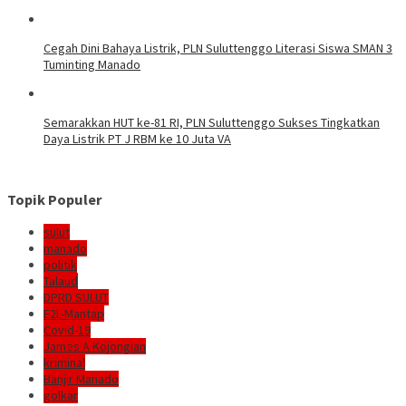
Cegah Dini Bahaya Listrik, PLN Suluttenggo Literasi Siswa SMAN 3
Tuminting Manado
Semarakkan HUT ke-81 RI, PLN Suluttenggo Sukses Tingkatkan
Daya Listrik PT J RBM ke 10 Juta VA
Topik Populer
sulut
manado
politik
Talaud
DPRD SULUT
E2L-Mantap
Covid-19
James A Kojongian
kriminal
Banjir Manado
golkar