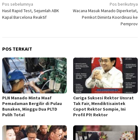
Navigasi
Pos sebelumnya
Pos berikutnya
Hasil Rapid Test, Sejumlah ABK
Wacana Masuk Manado Diperketat,
pos
Kapal Barcelona Reaktif
Pemkot Diminta Koordinasi ke
Pemprov
POS TERKAIT
PLN Manado Minta Maaf
Curiga Suksesi Rektor Unsrat
Pemadaman Bergilir di Pulau
Tak Fair, Mendiktisaintek
Bunaken, Minggu Dua PLTD
Copot Rektor Sompie, Ini
Pulih Total
Profil Plt Rektor