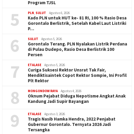
Program TJSL
5
PLN
,
SULUT
Agustus 6, 2026
Kado PLN untuk HUT ke- 81 RI, 100 % Rasio Desa
Gorontalo Berlistrik, Setelah Kabel Laut Listriki
P…
6
SULUT
Agustus 5, 2026
Gorontalo Terang. PLN Nyalakan Listrik Perdana
di Pulau Dudepo, Rasio Desa Berlistrik 100
Persen
7
ETALASE
Agustus 5, 2026
Curiga Suksesi Rektor Unsrat Tak Fair,
Mendiktisaintek Copot Rektor Sompie, Ini Profil
Plt Rektor
8
MONGONDOW RAYA
Agustus 4, 2026
Oknum Pejabat Diduga Nepotisme Angkat Anak
Kandung Jadi Supir Bayangan
9
ETALASE
Agustus 3, 2026
Tragis Nasib Hamka Hendra, 2022 Penjabat
Gubernur Gorontalo. Ternyata 2026 Jadi
Tersangka