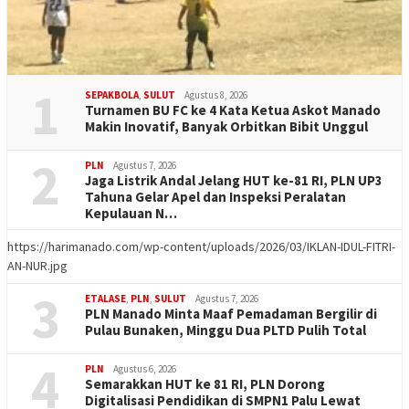
1
SEPAKBOLA
,
SULUT
Agustus 8, 2026
Turnamen BU FC ke 4 Kata Ketua Askot Manado
Makin Inovatif, Banyak Orbitkan Bibit Unggul
2
PLN
Agustus 7, 2026
Jaga Listrik Andal Jelang HUT ke-81 RI, PLN UP3
Tahuna Gelar Apel dan Inspeksi Peralatan
Kepulauan N…
https://harimanado.com/wp-content/uploads/2026/03/IKLAN-IDUL-FITRI-
AN-NUR.jpg
3
ETALASE
,
PLN
,
SULUT
Agustus 7, 2026
PLN Manado Minta Maaf Pemadaman Bergilir di
Pulau Bunaken, Minggu Dua PLTD Pulih Total
4
PLN
Agustus 6, 2026
Semarakkan HUT ke 81 RI, PLN Dorong
Digitalisasi Pendidikan di SMPN1 Palu Lewat