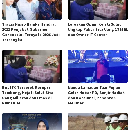
Tragis Nasib Hamka Hendra,
Luruskan Opini, Kejati Sulut
2022 Penjabat Gubernur
Ungkap Fakta Sita Uang 18 M EL
Gorontalo. Ternyata 2026 Jadi
dan Owner IT Center
Tersangka
Bos ITC Terseret Korupsi
Nanda Lamadau Tuai Pujian
Tambang, Kejati Sulut Sita
Gelar Nobar PD, Banjir Hadiah
Uang Miliaran dan Emas di
dan Konsumsi, Penonton
Rumah JA
Meluber