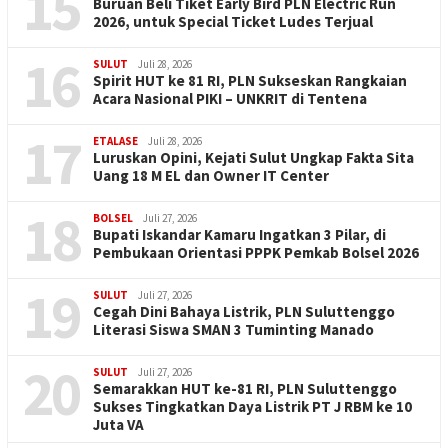
15
Buruan Beli Tiket Early Bird PLN Electric Run
2026, untuk Special Ticket Ludes Terjual
16
SULUT
Juli 28, 2026
Spirit HUT ke 81 RI, PLN Sukseskan Rangkaian
Acara Nasional PIKI – UNKRIT di Tentena
17
ETALASE
Juli 28, 2026
Luruskan Opini, Kejati Sulut Ungkap Fakta Sita
Uang 18 M EL dan Owner IT Center
18
BOLSEL
Juli 27, 2026
Bupati Iskandar Kamaru Ingatkan 3 Pilar, di
Pembukaan Orientasi PPPK Pemkab Bolsel 2026
19
SULUT
Juli 27, 2026
Cegah Dini Bahaya Listrik, PLN Suluttenggo
Literasi Siswa SMAN 3 Tuminting Manado
20
SULUT
Juli 27, 2026
Semarakkan HUT ke-81 RI, PLN Suluttenggo
Sukses Tingkatkan Daya Listrik PT J RBM ke 10
Juta VA