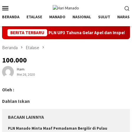
Loncat
Menu
ke
Mobile
konten
BERANDA
ETALASE
MANADO
NASIONAL
SULUT
NARASI
1 RI, PLN UP3 Tahuna Gelar Apel dan Inspeksi Peralatan Kepulauan
BERITA TERBARU
Beranda
Etalase
100.000
Ham
Mei 26, 2020
Oleh :
Dahlan Iskan
BACAAN LAINNYA
PLN Manado Minta Maaf Pemadaman Bergilir di Pulau