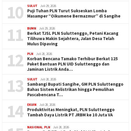
10
SULUT
Juli 29, 2026
Puji Tuhan PLN Turut Sukseskan Lomba
Masamper “Oikumene Bermazmur” di Sangihe
11
BUMN
Juli 29, 2026
Berkat TJSL PLN Suluttenggo, Petani Kacang
Tilihuwa Makin Sejahtera, Jalan Desa Telah
Mulus Dipaving
12
PLN
Juli 28, 2026
Korban Bencana Tamako Terhibur Berkat 125
Paket Bantuan PLN UID Suluttenggo dan
Jaminan Listrik Anda…
13
SULUT
Juli 28, 2026
Sambangi Bupati Sangihe, GM PLN Suluttenggo
Bahas Sistem Kelistrikan hingga Pemulihan
Pascabencana T…
14
EKUIN
Juli 28, 2026
Produktivitas Meningkat, PLN Suluttenggo
Tambah Daya Listrik PT JRBM ke 10 Juta VA
NASIONAL
,
PLN
Juli 28, 2026