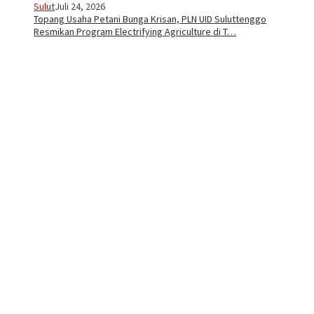
Sulut
Juli 24, 2026
Topang Usaha Petani Bunga Krisan, PLN UID Suluttenggo
Resmikan Program Electrifying Agriculture di T…