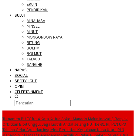
EKUIN
PENDIDIKAN
SULUT
MINAHASA
MINSEL
MINUT
MONGONDOW RAYA
BITUNG
BOLTIM
BOLMUT
TALAUD
SANGIHE
NARASI
SOCIAL
SPOTYLIGHT
OPINI
CELEBTAINMENT
BERITA TERBARU
Turnamen BU FC ke 4 Kata Ketua Askot Manado Makin Inovatif, Banyak
Orbitkan Bibit Unggul
Jaga Listrik Andal Jelang HUT ke-81 RI, PLN UP3
Tahuna Gelar Apel dan Inspeksi Peralatan Kepulauan Nusa Utara
PLN
Manado Minta Maaf Pemadaman Bergilir di Pulau Bunaken, Minggu Dua