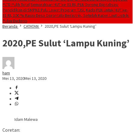
PLTD Pulih Total
Semarakkan HUT ke 81 RI, PLN Dorong Digitalisasi
Pendidikan di SMPN1 Palu Lewat Program TJSL
Kado PLN untuk HUT ke-
81 RI, 100 % Rasio Desa Gorontalo Berlistrik, Setelah Kabel Laut Listriki
Pulau Dudepo
Beranda
CATATAN
2020,PE Sulut ‘Lampu Kuning’
2020,PE Sulut ‘Lampu Kuning’
ham
Mei 13, 2020
Mei 13, 2020
Idam Malewa
Coretan: