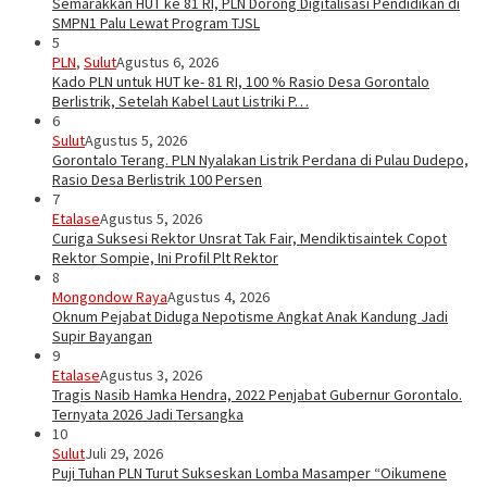
Semarakkan HUT ke 81 RI, PLN Dorong Digitalisasi Pendidikan di
SMPN1 Palu Lewat Program TJSL
5
PLN
,
Sulut
Agustus 6, 2026
Kado PLN untuk HUT ke- 81 RI, 100 % Rasio Desa Gorontalo
Berlistrik, Setelah Kabel Laut Listriki P…
6
Sulut
Agustus 5, 2026
Gorontalo Terang. PLN Nyalakan Listrik Perdana di Pulau Dudepo,
Rasio Desa Berlistrik 100 Persen
7
Etalase
Agustus 5, 2026
Curiga Suksesi Rektor Unsrat Tak Fair, Mendiktisaintek Copot
Rektor Sompie, Ini Profil Plt Rektor
8
Mongondow Raya
Agustus 4, 2026
Oknum Pejabat Diduga Nepotisme Angkat Anak Kandung Jadi
Supir Bayangan
9
Etalase
Agustus 3, 2026
Tragis Nasib Hamka Hendra, 2022 Penjabat Gubernur Gorontalo.
Ternyata 2026 Jadi Tersangka
10
Sulut
Juli 29, 2026
Puji Tuhan PLN Turut Sukseskan Lomba Masamper “Oikumene