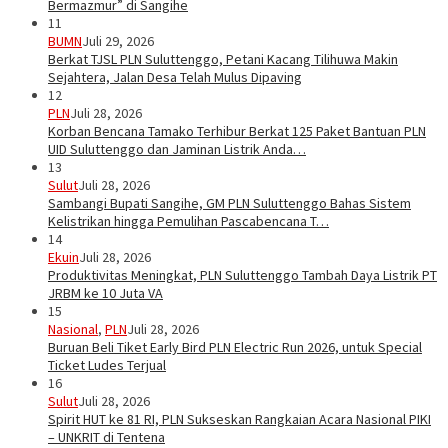
Bermazmur” di Sangihe
11
BUMN
Juli 29, 2026
Berkat TJSL PLN Suluttenggo, Petani Kacang Tilihuwa Makin
Sejahtera, Jalan Desa Telah Mulus Dipaving
12
PLN
Juli 28, 2026
Korban Bencana Tamako Terhibur Berkat 125 Paket Bantuan PLN
UID Suluttenggo dan Jaminan Listrik Anda…
13
Sulut
Juli 28, 2026
Sambangi Bupati Sangihe, GM PLN Suluttenggo Bahas Sistem
Kelistrikan hingga Pemulihan Pascabencana T…
14
Ekuin
Juli 28, 2026
Produktivitas Meningkat, PLN Suluttenggo Tambah Daya Listrik PT
JRBM ke 10 Juta VA
15
Nasional
,
PLN
Juli 28, 2026
Buruan Beli Tiket Early Bird PLN Electric Run 2026, untuk Special
Ticket Ludes Terjual
16
Sulut
Juli 28, 2026
Spirit HUT ke 81 RI, PLN Sukseskan Rangkaian Acara Nasional PIKI
– UNKRIT di Tentena