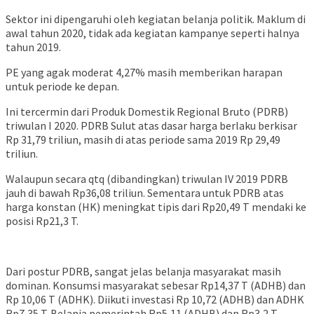
Sektor ini dipengaruhi oleh kegiatan belanja politik. Maklum di
awal tahun 2020, tidak ada kegiatan kampanye seperti halnya
tahun 2019.
PE yang agak moderat 4,27% masih memberikan harapan
untuk periode ke depan.
Ini tercermin dari Produk Domestik Regional Bruto (PDRB)
triwulan I 2020. PDRB Sulut atas dasar harga berlaku berkisar
Rp 31,79 triliun, masih di atas periode sama 2019 Rp 29,49
triliun.
Walaupun secara qtq (dibandingkan) triwulan IV 2019 PDRB
jauh di bawah Rp36,08 triliun. Sementara untuk PDRB atas
harga konstan (HK) meningkat tipis dari Rp20,49 T mendaki ke
posisi Rp21,3 T.
Dari postur PDRB, sangat jelas belanja masyarakat masih
dominan. Konsumsi masyarakat sebesar Rp14,37 T (ADHB) dan
Rp 10,06 T (ADHK). Diikuti investasi Rp 10,72 (ADHB) dan ADHK
Rp7,35 T. Belanja pemerintah Rp5,11 (ADHB) dan Rp3,2 T