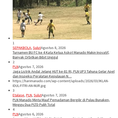
1
SEPAKBOLA
,
Sulut
Agustus 8, 2026
Turnamen BU FC ke 4 Kata Ketua Askot Manado Makin Inovatif,
Banyak Orbitkan Bibit Unggul
2
PLN
Agustus 7, 2026
Jaga Listrik Andal Jelang HUT ke-81 RI, PLN UP3 Tahuna Gelar Apel
dan Inspeksi Peralatan Kepulauan N…
https://harimanado.com/wp-content/uploads/2026/03/IKLAN-
IDUL-FITRI-AN-NUR.jpg
3
Etalase
,
PLN
,
Sulut
Agustus 7, 2026
PLN Manado Minta Maaf Pemadaman Bergilir di Pulau Bunaken,
Minggu Dua PLTD Pulih Total
4
PLN
Agustus 6, 2026