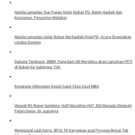
Nanda Lamadau Tuai Pujian Gelar Nobar PD, Banjir Hadiah dan
Konsumsi, Penonton Meluber
Nanda Lamadau Gelar Nobar Berhadiah Final PD, Acara Diramaikan
Lomba Domino
Dukung Tambang JRBM, Pangdam XIII Merdeka akan Laporkan PETI
di Bakan ke Gubernur YSK
Kejagung Ultimatum Kejati Sulut Stop Usut MBG
Wawali RS Riang Gembira, Half Marathon HUT 403 Manado Diminati
Pelari Dunia, Ini Juaranya
Meninggal saat Kerja, BPJS TK Karyawan asal Poyowa Besar Tak