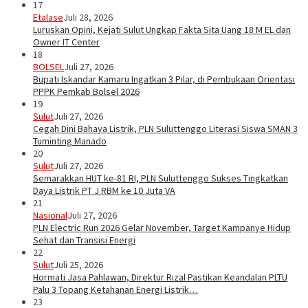
17
Etalase
Juli 28, 2026
Luruskan Opini, Kejati Sulut Ungkap Fakta Sita Uang 18 M EL dan
Owner IT Center
18
BOLSEL
Juli 27, 2026
Bupati Iskandar Kamaru Ingatkan 3 Pilar, di Pembukaan Orientasi
PPPK Pemkab Bolsel 2026
19
Sulut
Juli 27, 2026
Cegah Dini Bahaya Listrik, PLN Suluttenggo Literasi Siswa SMAN 3
Tuminting Manado
20
Sulut
Juli 27, 2026
Semarakkan HUT ke-81 RI, PLN Suluttenggo Sukses Tingkatkan
Daya Listrik PT J RBM ke 10 Juta VA
21
Nasional
Juli 27, 2026
PLN Electric Run 2026 Gelar November, Target Kampanye Hidup
Sehat dan Transisi Energi
22
Sulut
Juli 25, 2026
Hormati Jasa Pahlawan, Direktur Rizal Pastikan Keandalan PLTU
Palu 3 Topang Ketahanan Energi Listrik…
23