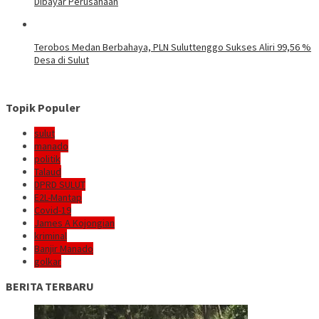
Dibayar Perusahaan
Terobos Medan Berbahaya, PLN Suluttenggo Sukses Aliri 99,56 %
Desa di Sulut
Topik Populer
sulut
manado
politik
Talaud
DPRD SULUT
E2L-Mantap
Covid-19
James A Kojongian
kriminal
Banjir Manado
golkar
BERITA TERBARU