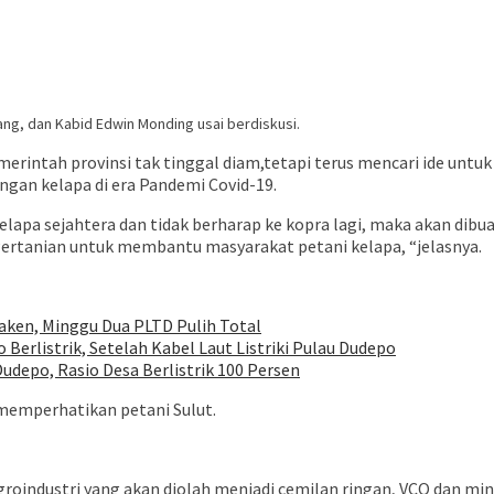
ng, dan Kabid Edwin Monding usai berdiskusi.
ntah provinsi tak tinggal diam,tetapi terus mencari ide untuk
an kelapa di era Pandemi Covid-19.
lapa sejahtera dan tidak berharap ke kopra lagi, maka akan dib
ertanian untuk membantu masyarakat petani kelapa, “jelasnya.
ken, Minggu Dua PLTD Pulih Total
Berlistrik, Setelah Kabel Laut Listriki Pulau Dudepo
udepo, Rasio Desa Berlistrik 100 Persen
memperhatikan petani Sulut.
agroindustri yang akan diolah menjadi cemilan ringan, VCO dan mi