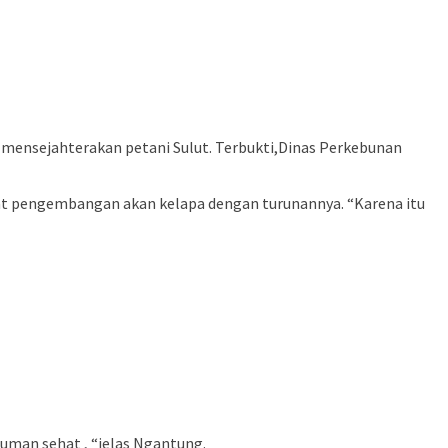
 mensejahterakan petani Sulut. Terbukti,Dinas Perkebunan
uat pengembangan akan kelapa dengan turunannya. “Karena itu
numan sehat , “jelas Ngantung.