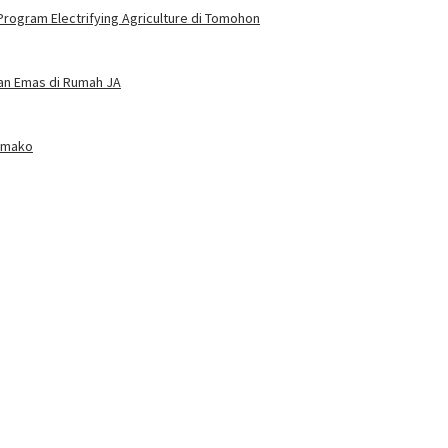
rogram Electrifying Agriculture di Tomohon
dan Emas di Rumah JA
Tamako