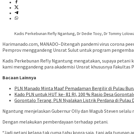
Kadis Perkebunan Refly Ngantung, Dr Dedie Tooy, Dr Tommy Lolowa
Harimanado.com, MANADO–Ditengah pandemi virus corona peemeri
Pemprov menggandeng Unsrat Sulut untuk program pengembang
Kadis Perkebunan Refly Ngantung mengatakan, supaya petani ke
kami menggandeng para akademisi Unsrat khususnya Fakultas P
Bacaan Lainnya
PLN Manado Minta Maaf Pemadaman Bergilir di Pulau Buna
Kado PLN untuk HUT ke- 81 RI, 100 % Rasio Desa Gorontalo 
Gorontalo Terang. PLN Nyalakan Listrik Perdana di Pulau D
Ngantung menjelaskan Gubernur Olly dan Wagub Steven selalu 
Dengan melakukan pemberdayaan terhadap petani.
“Jadi petani kelapa tak cuma tahu kopra saja, tapi ada turunan 