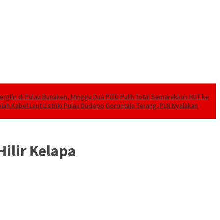
ilir di Pulau Bunaken, Minggu Dua PLTD Pulih Total
Semarakkan HUT ke
lah Kabel Laut Listriki Pulau Dudepo
Gorontalo Terang. PLN Nyalakan
ilir Kelapa