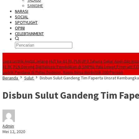
TALAUD
SANGIHE
NARASI
SOCIAL
SPOTYLIGHT
OPINI
CELEBTAINMENT
BERITA TERBARU
Jaga Listrik Andal Jelang HUT ke-81 RI, PLN UP3 Tahuna Gelar Apel dan In
81 RI, PLN Dorong Digitalisasi Pendidikan di SMPN1 Palu Lewat Program TJ
Listrik Perdana di Pulau Dudepo, Rasio Desa Berlistrik 100 Persen
Beranda
Sulut
Disbun Sulut Gandeng Tim Faperta Unsrat Kembangkan
Disbun Sulut Gandeng Tim Fape
Admin
Mei 12, 2020