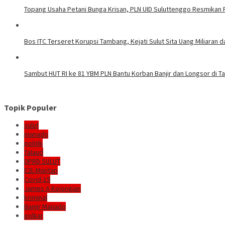
Topang Usaha Petani Bunga Krisan, PLN UID Suluttenggo Resmikan P
Bos ITC Terseret Korupsi Tambang, Kejati Sulut Sita Uang Miliaran 
Sambut HUT RI ke 81 YBM PLN Bantu Korban Banjir dan Longsor di 
Topik Populer
sulut
manado
politik
Talaud
DPRD SULUT
E2L-Mantap
Covid-19
James A Kojongian
kriminal
Banjir Manado
golkar