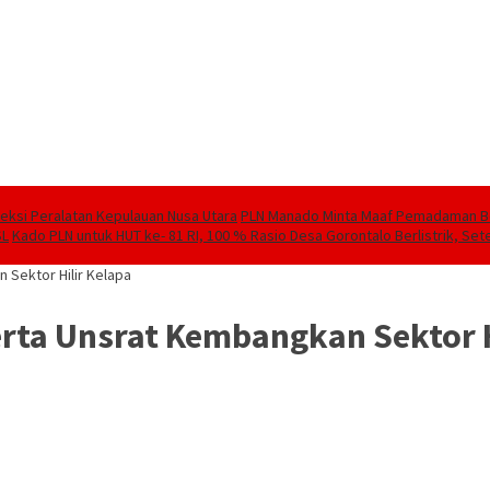
speksi Peralatan Kepulauan Nusa Utara
PLN Manado Minta Maaf Pemadaman Berg
SL
Kado PLN untuk HUT ke- 81 RI, 100 % Rasio Desa Gorontalo Berlistrik, Sete
 Sektor Hilir Kelapa
rta Unsrat Kembangkan Sektor H