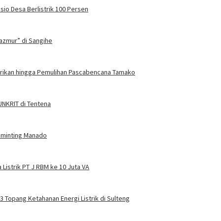
sio Desa Berlistrik 100 Persen
azmur” di Sangihe
trikan hingga Pemulihan Pascabencana Tamako
 UNKRIT di Tentena
Tuminting Manado
Listrik PT J RBM ke 10 Juta VA
 3 Topang Ketahanan Energi Listrik di Sulteng