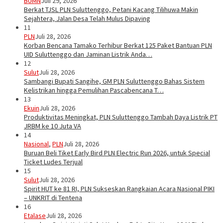
BUMN
Juli 29, 2026
Berkat TJSL PLN Suluttenggo, Petani Kacang Tilihuwa Makin
Sejahtera, Jalan Desa Telah Mulus Dipaving
11
PLN
Juli 28, 2026
Korban Bencana Tamako Terhibur Berkat 125 Paket Bantuan PLN
UID Suluttenggo dan Jaminan Listrik Anda…
12
Sulut
Juli 28, 2026
Sambangi Bupati Sangihe, GM PLN Suluttenggo Bahas Sistem
Kelistrikan hingga Pemulihan Pascabencana T…
13
Ekuin
Juli 28, 2026
Produktivitas Meningkat, PLN Suluttenggo Tambah Daya Listrik PT
JRBM ke 10 Juta VA
14
Nasional
,
PLN
Juli 28, 2026
Buruan Beli Tiket Early Bird PLN Electric Run 2026, untuk Special
Ticket Ludes Terjual
15
Sulut
Juli 28, 2026
Spirit HUT ke 81 RI, PLN Sukseskan Rangkaian Acara Nasional PIKI
– UNKRIT di Tentena
16
Etalase
Juli 28, 2026