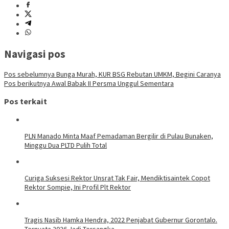
Navigasi pos
Pos sebelumnya
Bunga Murah, KUR BSG Rebutan UMKM, Begini Caranya
Pos berikutnya
Awal Babak II Persma Unggul Sementara
Pos terkait
PLN Manado Minta Maaf Pemadaman Bergilir di Pulau Bunaken,
Minggu Dua PLTD Pulih Total
Curiga Suksesi Rektor Unsrat Tak Fair, Mendiktisaintek Copot
Rektor Sompie, Ini Profil Plt Rektor
Tragis Nasib Hamka Hendra, 2022 Penjabat Gubernur Gorontalo.
Ternyata 2026 Jadi Tersangka