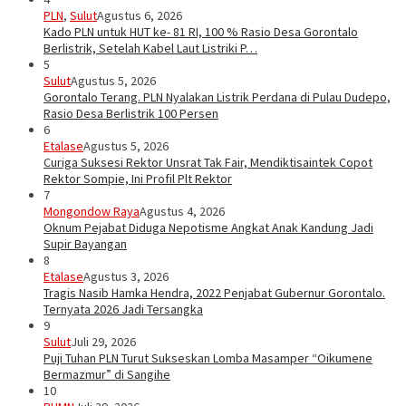
PLN
,
Sulut
Agustus 6, 2026
Kado PLN untuk HUT ke- 81 RI, 100 % Rasio Desa Gorontalo
Berlistrik, Setelah Kabel Laut Listriki P…
5
Sulut
Agustus 5, 2026
Gorontalo Terang. PLN Nyalakan Listrik Perdana di Pulau Dudepo,
Rasio Desa Berlistrik 100 Persen
6
Etalase
Agustus 5, 2026
Curiga Suksesi Rektor Unsrat Tak Fair, Mendiktisaintek Copot
Rektor Sompie, Ini Profil Plt Rektor
7
Mongondow Raya
Agustus 4, 2026
Oknum Pejabat Diduga Nepotisme Angkat Anak Kandung Jadi
Supir Bayangan
8
Etalase
Agustus 3, 2026
Tragis Nasib Hamka Hendra, 2022 Penjabat Gubernur Gorontalo.
Ternyata 2026 Jadi Tersangka
9
Sulut
Juli 29, 2026
Puji Tuhan PLN Turut Sukseskan Lomba Masamper “Oikumene
Bermazmur” di Sangihe
10