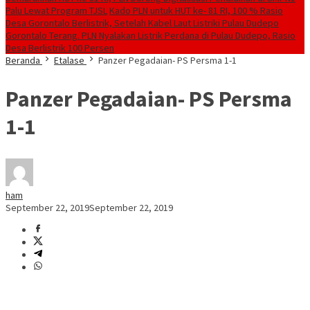
Palu Lewat Program TJSL
Kado PLN untuk HUT ke- 81 RI, 100 % Rasio
Desa Gorontalo Berlistrik, Setelah Kabel Laut Listriki Pulau Dudepo
Gorontalo Terang. PLN Nyalakan Listrik Perdana di Pulau Dudepo, Rasio
Desa Berlistrik 100 Persen
Beranda
Etalase
Panzer Pegadaian- PS Persma 1-1
Panzer Pegadaian- PS Persma
1-1
ham
September 22, 2019
September 22, 2019