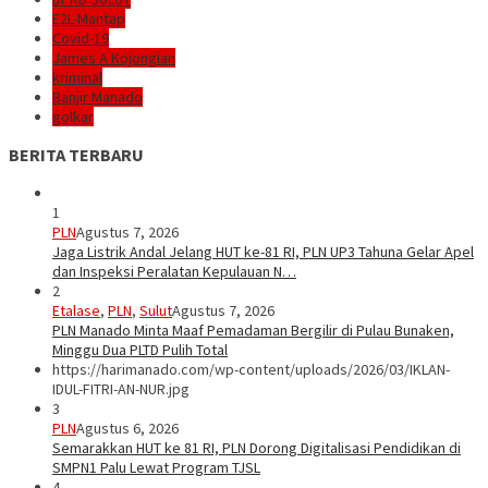
E2L-Mantap
Covid-19
James A Kojongian
kriminal
Banjir Manado
golkar
BERITA TERBARU
1
PLN
Agustus 7, 2026
Jaga Listrik Andal Jelang HUT ke-81 RI, PLN UP3 Tahuna Gelar Apel
dan Inspeksi Peralatan Kepulauan N…
2
Etalase
,
PLN
,
Sulut
Agustus 7, 2026
PLN Manado Minta Maaf Pemadaman Bergilir di Pulau Bunaken,
Minggu Dua PLTD Pulih Total
https://harimanado.com/wp-content/uploads/2026/03/IKLAN-
IDUL-FITRI-AN-NUR.jpg
3
PLN
Agustus 6, 2026
Semarakkan HUT ke 81 RI, PLN Dorong Digitalisasi Pendidikan di
SMPN1 Palu Lewat Program TJSL
4