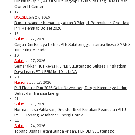
Luruskan Opini, Kejati Sulut Ungkap Fakta Sita Uang 18 M EL dan
Owner IT Center
17
BOLSEL
Juli 27, 2026
Bupati Iskandar Kamaru Ingatkan 3 Pilar, di Pembukaan Orientasi
PPPK Pemkab Bolsel 2026
18
Sulut
Juli 27, 2026
Cegah Dini Bahaya Listrik, PLN Suluttenggo Literasi Siswa SMAN 3
Tuminting Manado
19
Sulut
Juli 27, 2026
Semarakkan HUT ke-81 RI, PLN Suluttenggo Sukses Tingkatkan
Daya Listrik PT J RBM ke 10 Juta VA
20
Nasional
Juli 27, 2026
PLN Electric Run 2026 Gelar November, Target Kampanye Hidup
Sehat dan Transisi Energi
21
Sulut
Juli 25, 2026
Hormati Jasa Pahlawan, Direktur Rizal Pastikan Keandalan PLTU
Palu 3 Topang Ketahanan Energi Listrik…
22
Sulut
Juli 24, 2026
Topang Usaha Petani Bunga Krisan, PLN UID Suluttenggo