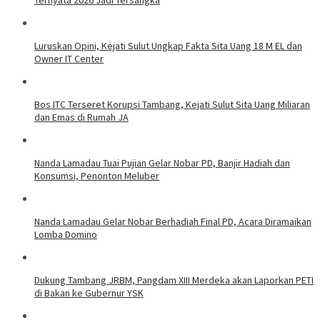
Luruskan Opini, Kejati Sulut Ungkap Fakta Sita Uang 18 M EL dan
Owner IT Center
Bos ITC Terseret Korupsi Tambang, Kejati Sulut Sita Uang Miliaran
dan Emas di Rumah JA
Nanda Lamadau Tuai Pujian Gelar Nobar PD, Banjir Hadiah dan
Konsumsi, Penonton Meluber
Nanda Lamadau Gelar Nobar Berhadiah Final PD, Acara Diramaikan
Lomba Domino
Dukung Tambang JRBM, Pangdam XIII Merdeka akan Laporkan PETI
di Bakan ke Gubernur YSK