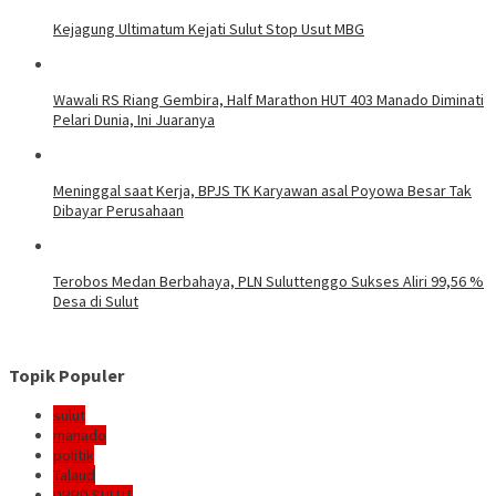
Kejagung Ultimatum Kejati Sulut Stop Usut MBG
Wawali RS Riang Gembira, Half Marathon HUT 403 Manado Diminati
Pelari Dunia, Ini Juaranya
Meninggal saat Kerja, BPJS TK Karyawan asal Poyowa Besar Tak
Dibayar Perusahaan
Terobos Medan Berbahaya, PLN Suluttenggo Sukses Aliri 99,56 %
Desa di Sulut
Topik Populer
sulut
manado
politik
Talaud
DPRD SULUT