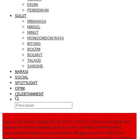
EKUIN
PENDIDIKAN
SULUT
MINAHASA
MINSEL
MINUT
MONGONDOW RAYA
BITUNG
BOLTIM
BOLMUT
TALAUD
SANGIHE
NARASI
SOCIAL
SPOTYLIGHT
OPINI
CELEBTAINMENT
BERITA TERBARU
Jaga Listrik Andal Jelang HUT ke-81 RI, PLN UP3 Tahuna Gelar Apel dan
Inspeksi Peralatan Kepulauan Nusa Utara
PLN Manado Minta Maaf
Pemadaman Bergilir di Pulau Bunaken, Minggu Dua PLTD Pulih Total
Semarakkan HUT ke 81 RI, PLN Dorong Digitalisasi Pendidikan di SMPN1