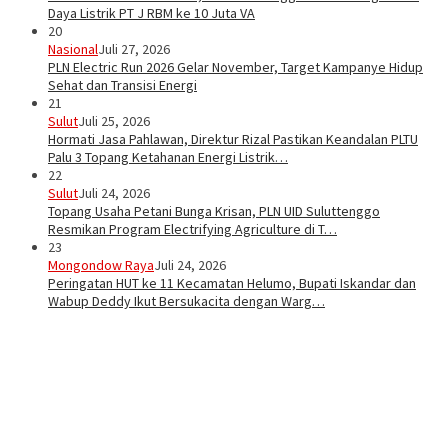
Daya Listrik PT J RBM ke 10 Juta VA
20
Nasional
Juli 27, 2026
PLN Electric Run 2026 Gelar November, Target Kampanye Hidup
Sehat dan Transisi Energi
21
Sulut
Juli 25, 2026
Hormati Jasa Pahlawan, Direktur Rizal Pastikan Keandalan PLTU
Palu 3 Topang Ketahanan Energi Listrik…
22
Sulut
Juli 24, 2026
Topang Usaha Petani Bunga Krisan, PLN UID Suluttenggo
Resmikan Program Electrifying Agriculture di T…
23
Mongondow Raya
Juli 24, 2026
Peringatan HUT ke 11 Kecamatan Helumo, Bupati Iskandar dan
Wabup Deddy Ikut Bersukacita dengan Warg…