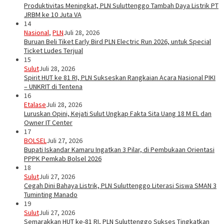
Produktivitas Meningkat, PLN Suluttenggo Tambah Daya Listrik PT
JRBM ke 10 Juta VA
14
Nasional
,
PLN
Juli 28, 2026
Buruan Beli Tiket Early Bird PLN Electric Run 2026, untuk Special
Ticket Ludes Terjual
15
Sulut
Juli 28, 2026
Spirit HUT ke 81 RI, PLN Sukseskan Rangkaian Acara Nasional PIKI
– UNKRIT di Tentena
16
Etalase
Juli 28, 2026
Luruskan Opini, Kejati Sulut Ungkap Fakta Sita Uang 18 M EL dan
Owner IT Center
17
BOLSEL
Juli 27, 2026
Bupati Iskandar Kamaru Ingatkan 3 Pilar, di Pembukaan Orientasi
PPPK Pemkab Bolsel 2026
18
Sulut
Juli 27, 2026
Cegah Dini Bahaya Listrik, PLN Suluttenggo Literasi Siswa SMAN 3
Tuminting Manado
19
Sulut
Juli 27, 2026
Semarakkan HUT ke-81 RI, PLN Suluttenggo Sukses Tingkatkan