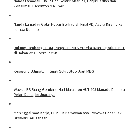
Nanda Lamadau Tuai Pujian Gelar Nobar PD, Banjir Hadiah dan
Konsumsi, Penonton Meluber
Nanda Lamadau Gelar Nobar Berhadiah Final PD, Acara Diramaikan
Lomba Domino
Dukung Tambang JRBM, Pangdam XIII Merdeka akan Laporkan PETI
di Bakan ke Gubernur YSK
Kejagung Ultimatum Kejati Sulut Stop Usut MBG
Wawali RS Riang Gembira, Half Marathon HUT 403 Manado Diminati
Pelari Dunia, Ini Juaranya
Meninggal saat Kerja, BPJS TK Karyawan asal Poyowa Besar Tak
Dibayar Perusahaan