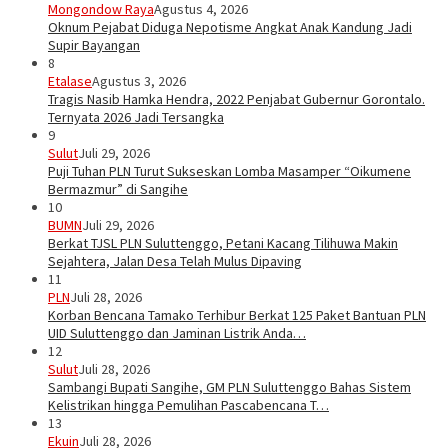
Mongondow Raya
Agustus 4, 2026
Oknum Pejabat Diduga Nepotisme Angkat Anak Kandung Jadi
Supir Bayangan
8
Etalase
Agustus 3, 2026
Tragis Nasib Hamka Hendra, 2022 Penjabat Gubernur Gorontalo.
Ternyata 2026 Jadi Tersangka
9
Sulut
Juli 29, 2026
Puji Tuhan PLN Turut Sukseskan Lomba Masamper “Oikumene
Bermazmur” di Sangihe
10
BUMN
Juli 29, 2026
Berkat TJSL PLN Suluttenggo, Petani Kacang Tilihuwa Makin
Sejahtera, Jalan Desa Telah Mulus Dipaving
11
PLN
Juli 28, 2026
Korban Bencana Tamako Terhibur Berkat 125 Paket Bantuan PLN
UID Suluttenggo dan Jaminan Listrik Anda…
12
Sulut
Juli 28, 2026
Sambangi Bupati Sangihe, GM PLN Suluttenggo Bahas Sistem
Kelistrikan hingga Pemulihan Pascabencana T…
13
Ekuin
Juli 28, 2026