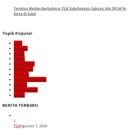
Terobos Medan Berbahaya, PLN Suluttenggo Sukses Aliri 99,56 %
Desa di Sulut
Topik Populer
sulut
manado
politik
Talaud
DPRD SULUT
E2L-Mantap
Covid-19
James A Kojongian
kriminal
Banjir Manado
golkar
BERITA TERBARU
1
PLN
Agustus 7, 2026