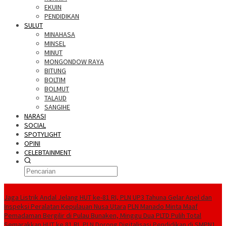
EKUIN
PENDIDIKAN
SULUT
MINAHASA
MINSEL
MINUT
MONGONDOW RAYA
BITUNG
BOLTIM
BOLMUT
TALAUD
SANGIHE
NARASI
SOCIAL
SPOTYLIGHT
OPINI
CELEBTAINMENT
BERITA TERBARU
Jaga Listrik Andal Jelang HUT ke-81 RI, PLN UP3 Tahuna Gelar Apel dan
Inspeksi Peralatan Kepulauan Nusa Utara
PLN Manado Minta Maaf
Pemadaman Bergilir di Pulau Bunaken, Minggu Dua PLTD Pulih Total
Semarakkan HUT ke 81 RI, PLN Dorong Digitalisasi Pendidikan di SMPN1