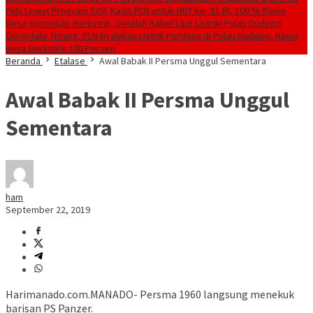
Palu Lewat Program TJSL
Kado PLN untuk HUT ke- 81 RI, 100 % Rasio
Desa Gorontalo Berlistrik, Setelah Kabel Laut Listriki Pulau Dudepo
Gorontalo Terang. PLN Nyalakan Listrik Perdana di Pulau Dudepo, Rasio
Desa Berlistrik 100 Persen
Beranda
Etalase
Awal Babak II Persma Unggul Sementara
Awal Babak II Persma Unggul
Sementara
ham
September 22, 2019
Harimanado.com.MANADO- Persma 1960 langsung menekuk
barisan PS Panzer.