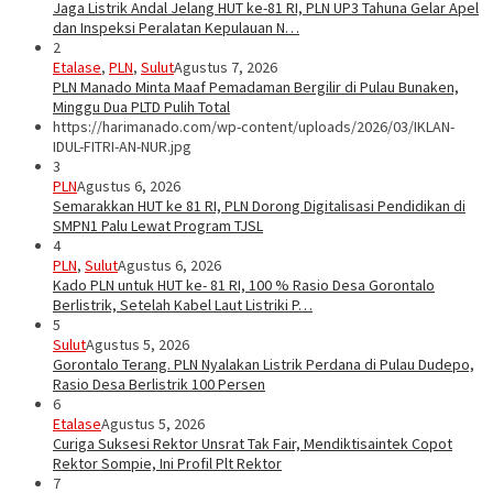
Jaga Listrik Andal Jelang HUT ke-81 RI, PLN UP3 Tahuna Gelar Apel
dan Inspeksi Peralatan Kepulauan N…
2
Etalase
,
PLN
,
Sulut
Agustus 7, 2026
PLN Manado Minta Maaf Pemadaman Bergilir di Pulau Bunaken,
Minggu Dua PLTD Pulih Total
https://harimanado.com/wp-content/uploads/2026/03/IKLAN-
IDUL-FITRI-AN-NUR.jpg
3
PLN
Agustus 6, 2026
Semarakkan HUT ke 81 RI, PLN Dorong Digitalisasi Pendidikan di
SMPN1 Palu Lewat Program TJSL
4
PLN
,
Sulut
Agustus 6, 2026
Kado PLN untuk HUT ke- 81 RI, 100 % Rasio Desa Gorontalo
Berlistrik, Setelah Kabel Laut Listriki P…
5
Sulut
Agustus 5, 2026
Gorontalo Terang. PLN Nyalakan Listrik Perdana di Pulau Dudepo,
Rasio Desa Berlistrik 100 Persen
6
Etalase
Agustus 5, 2026
Curiga Suksesi Rektor Unsrat Tak Fair, Mendiktisaintek Copot
Rektor Sompie, Ini Profil Plt Rektor
7