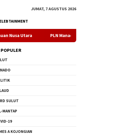
JUMAT, 7 AGUSTUS 2026
ELEBTAINMENT
PLN Manado Minta Maaf Pemadaman Bergilir di Pulau Bunake
 POPULER
ULUT
ANADO
LITIK
LAUD
RD SULUT
L-MANTAP
VID-19
MES A KOJONGIAN