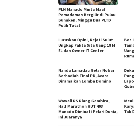
PLN Manado Minta Maaf
Pemadaman Bergilir di Pulau
Bunaken, Minggu Dua PLTD
Pulih Total
Luruskan Opini, Kejati Sulut
Bos 
Ungkap Fakta Sita Uang 18 M
Tamb
EL dan Owner IT Center
Uang
Ruma
Nanda Lamadau Gelar Nobar
Duku
Berhadiah Final PD, Acara
Pang
Diramaikan Lomba Domino
Lapo
Gube
Wawali RS Riang Gembira,
Meni
Half Marathon HUT 403
Kary
Manado Diminati Pelari Dunia,
Tak 
Ini Juaranya