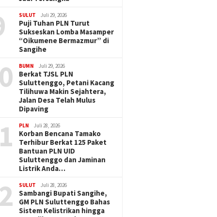
9
SULUT
Juli 29, 2026
Puji Tuhan PLN Turut
Sukseskan Lomba Masamper
“Oikumene Bermazmur” di
Sangihe
0
BUMN
Juli 29, 2026
Berkat TJSL PLN
Suluttenggo, Petani Kacang
Tilihuwa Makin Sejahtera,
Jalan Desa Telah Mulus
Dipaving
1
PLN
Juli 28, 2026
Korban Bencana Tamako
Terhibur Berkat 125 Paket
Bantuan PLN UID
Suluttenggo dan Jaminan
Listrik Anda…
2
SULUT
Juli 28, 2026
Sambangi Bupati Sangihe,
GM PLN Suluttenggo Bahas
Sistem Kelistrikan hingga