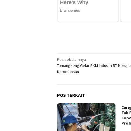
Navigasi
Pos sebelumnya
Tumangkeng Gelar PKM Industri RT Kerupu
pos
Karombasan
POS TERKAIT
Curi
Tak 
Copo
Profi