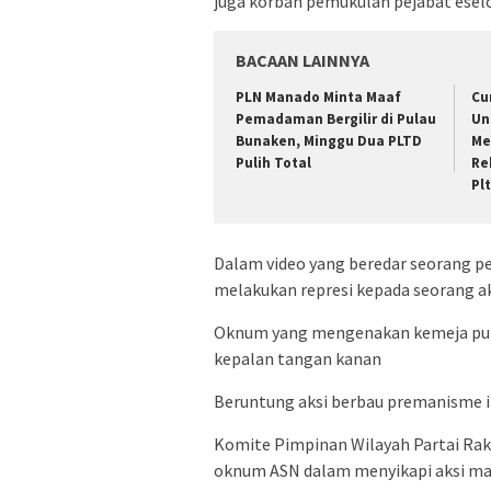
juga korban pemukulan pejabat esel
BACAAN LAINNYA
PLN Manado Minta Maaf
Cu
Pemadaman Bergilir di Pulau
Un
Bunaken, Minggu Dua PLTD
Me
Pulih Total
Re
Pl
Dalam video yang beredar seorang p
melakukan represi kepada seorang ak
Oknum yang mengenakan kemeja puti
kepalan tangan kanan
Beruntung aksi berbau premanisme in
Komite Pimpinan Wilayah Partai Ra
oknum ASN dalam menyikapi aksi ma