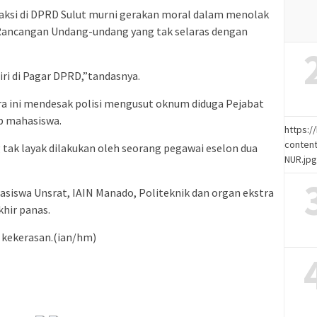
 aksi di DPRD Sulut murni gerakan moral dalam menolak
ancangan Undang-undang yang tak selaras dengan
ri di Pagar DPRD,”tandasnya.
ra ini mendesak polisi mengusut oknum diduga Pejabat
p mahasiswa.
https:
content
 tak layak dilakukan oleh seorang pegawai eselon dua
NUR.jp
asiswa Unsrat, IAIN Manado, Politeknik dan organ ekstra
hir panas.
kekerasan.(ian/hm)