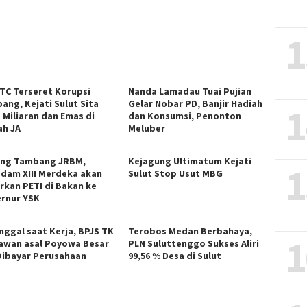
1
ITC Terseret Korupsi
Nanda Lamadau Tuai Pujian
ang, Kejati Sulut Sita
Gelar Nobar PD, Banjir Hadiah
1
 Miliaran dan Emas di
dan Konsumsi, Penonton
h JA
Meluber
ng Tambang JRBM,
Kejagung Ultimatum Kejati
1
dam XIII Merdeka akan
Sulut Stop Usut MBG
rkan PETI di Bakan ke
rnur YSK
nggal saat Kerja, BPJS TK
Terobos Medan Berbahaya,
1
awan asal Poyowa Besar
PLN Suluttenggo Sukses Aliri
Dibayar Perusahaan
99,56 % Desa di Sulut