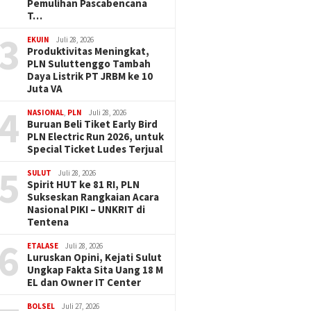
Pemulihan Pascabencana
T…
3
EKUIN
Juli 28, 2026
Produktivitas Meningkat,
PLN Suluttenggo Tambah
Daya Listrik PT JRBM ke 10
Juta VA
4
NASIONAL
,
PLN
Juli 28, 2026
Buruan Beli Tiket Early Bird
PLN Electric Run 2026, untuk
Special Ticket Ludes Terjual
5
SULUT
Juli 28, 2026
Spirit HUT ke 81 RI, PLN
Sukseskan Rangkaian Acara
Nasional PIKI – UNKRIT di
Tentena
6
ETALASE
Juli 28, 2026
Luruskan Opini, Kejati Sulut
Ungkap Fakta Sita Uang 18 M
EL dan Owner IT Center
BOLSEL
Juli 27, 2026