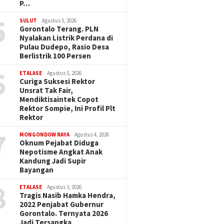
P…
5
SULUT
Agustus 5, 2026
Gorontalo Terang. PLN
Nyalakan Listrik Perdana di
Pulau Dudepo, Rasio Desa
Berlistrik 100 Persen
6
ETALASE
Agustus 5, 2026
Curiga Suksesi Rektor
Unsrat Tak Fair,
Mendiktisaintek Copot
Rektor Sompie, Ini Profil Plt
Rektor
7
MONGONDOW RAYA
Agustus 4, 2026
Oknum Pejabat Diduga
Nepotisme Angkat Anak
Kandung Jadi Supir
Bayangan
8
ETALASE
Agustus 3, 2026
Tragis Nasib Hamka Hendra,
2022 Penjabat Gubernur
Gorontalo. Ternyata 2026
Jadi Tersangka