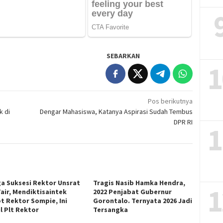
SEBARKAN
1
Pos berikutnya
k di
Dengar Mahasiswa, Katanya Aspirasi Sudah Tembus
DPR RI
1
ga Suksesi Rektor Unsrat
Tragis Nasib Hamka Hendra,
1
Fair, Mendiktisaintek
2022 Penjabat Gubernur
t Rektor Sompie, Ini
Gorontalo. Ternyata 2026 Jadi
l Plt Rektor
Tersangka