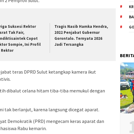
on 2 Pemprov Sulut.
KR
BA
riga Suksesi Rektor
Tragis Nasib Hamka Hendra,
GO
srat Tak Fair,
2022 Penjabat Gubernur
ndiktisaintek Copot
Gorontalo. Ternyata 2026
ktor Sompie, Ini Profil
Jadi Tersangka
t Rektor
BERIT
ejabat teras DPRD Sulut ketangkap kamera ikut
tivis.
h dibalut celana hitam tiba-tiba memukul dengan
i tak berlanjut, karena langsung dicegat aparat.
kyat Demokratik (PRD) mengecam keras aparat dan
hasiswa Rabu kemarin.