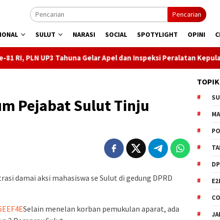
Pencarian
IONAL
SULUT
NARASI
SOCIAL
SPOTYLIGHT
OPINI
C
ahuna Gelar Apel dan Inspeksi Peralatan Kepulauan Nusa Utara
TOPIK
S
 Pejabat Sulut Tinju
M
PO
TA
DP
i damai aksi mahasiswa se Sulut di gedung DPRD
E2
CO
6EEF4E
Selain menelan korban pemukulan aparat, ada
JA