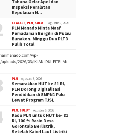
Tahuna Gelar Apel dan
Inspeksi Peralatan
Kepulauan N…
2
ETALASE
,
PLN
,
SULUT
Agustus 7, 2026
PLN Manado Minta Maaf
Pemadaman Bergilir di Pulau
Bunaken, Minggu Dua PLTD
Pulih Total
//harimanado.com/wp-
/uploads/2026/03/IKLAN-IDUL-FITRI-AN-
g
3
PLN
Agustus 6, 2026
Semarakkan HUT ke 81 RI,
PLN Dorong Digitalisasi
Pendidikan di SMPN1 Palu
Lewat Program TJSL
4
PLN
,
SULUT
Agustus 6, 2026
Kado PLN untuk HUT ke- 81
RI, 100 % Rasio Desa
Gorontalo Berlistrik,
Setelah Kabel Laut Listriki