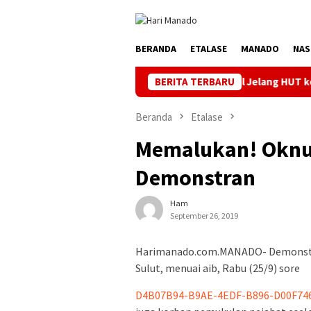
Loncat
ke
konten
BERANDA
ETALASE
MANADO
NAS
Jaga Listrik Andal Jelang HUT ke-81 RI, PLN UP3 T
BERITA TERBARU
Beranda
Etalase
Memalukan! Oknum
Demonstran
Ham
September 26, 2019
Harimanado.com.MANADO- Demonstras
Sulut, menuai aib, Rabu (25/9) sore
D4B07B94-B9AE-4EDF-B896-D00F74