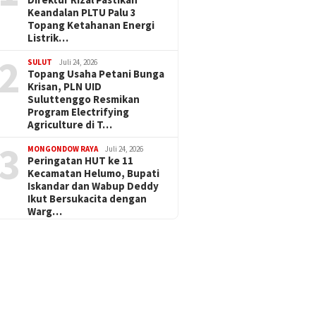
Keandalan PLTU Palu 3
Topang Ketahanan Energi
Listrik…
2
SULUT
Juli 24, 2026
Topang Usaha Petani Bunga
Krisan, PLN UID
Suluttenggo Resmikan
Program Electrifying
Agriculture di T…
3
MONGONDOW RAYA
Juli 24, 2026
Peringatan HUT ke 11
Kecamatan Helumo, Bupati
Iskandar dan Wabup Deddy
Ikut Bersukacita dengan
Warg…