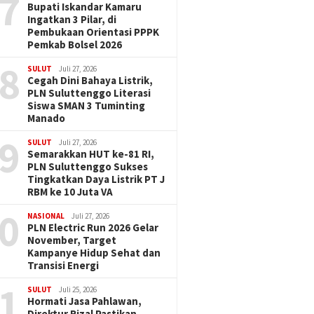
7
Bupati Iskandar Kamaru
Ingatkan 3 Pilar, di
Pembukaan Orientasi PPPK
Pemkab Bolsel 2026
8
SULUT
Juli 27, 2026
Cegah Dini Bahaya Listrik,
PLN Suluttenggo Literasi
Siswa SMAN 3 Tuminting
Manado
9
SULUT
Juli 27, 2026
Semarakkan HUT ke-81 RI,
PLN Suluttenggo Sukses
Tingkatkan Daya Listrik PT J
RBM ke 10 Juta VA
0
NASIONAL
Juli 27, 2026
PLN Electric Run 2026 Gelar
November, Target
Kampanye Hidup Sehat dan
Transisi Energi
1
SULUT
Juli 25, 2026
Hormati Jasa Pahlawan,
Direktur Rizal Pastikan