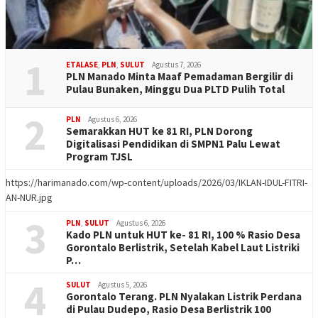
1
ETALASE
,
PLN
,
SULUT
Agustus 7, 2026
PLN Manado Minta Maaf Pemadaman Bergilir di
Pulau Bunaken, Minggu Dua PLTD Pulih Total
2
PLN
Agustus 6, 2026
Semarakkan HUT ke 81 RI, PLN Dorong
Digitalisasi Pendidikan di SMPN1 Palu Lewat
Program TJSL
https://harimanado.com/wp-content/uploads/2026/03/IKLAN-IDUL-FITRI-
AN-NUR.jpg
3
PLN
,
SULUT
Agustus 6, 2026
Kado PLN untuk HUT ke- 81 RI, 100 % Rasio Desa
Gorontalo Berlistrik, Setelah Kabel Laut Listriki
P…
4
SULUT
Agustus 5, 2026
Gorontalo Terang. PLN Nyalakan Listrik Perdana
di Pulau Dudepo, Rasio Desa Berlistrik 100