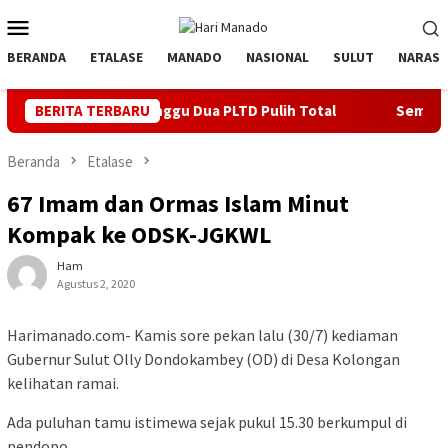
Loncat
Menu
ke
Mobile
konten
BERANDA
ETALASE
MANADO
NASIONAL
SULUT
NARASI
n, Minggu Dua PLTD Pulih Total
BERITA TERBARU
Semarakkan HUT ke 81 RI
Beranda
Etalase
67 Imam dan Ormas Islam Minut
Kompak ke ODSK-JGKWL
Ham
Agustus 2, 2020
Harimanado.com- Kamis sore pekan lalu (30/7) kediaman
Gubernur Sulut Olly Dondokambey (OD) di Desa Kolongan
kelihatan ramai.
Ada puluhan tamu istimewa sejak pukul 15.30 berkumpul di
pendopo.