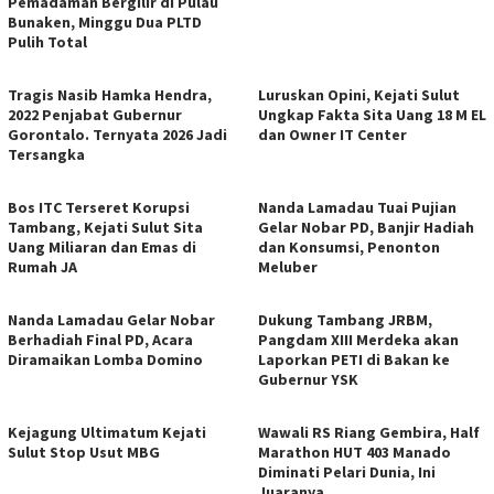
Pemadaman Bergilir di Pulau
Bunaken, Minggu Dua PLTD
Pulih Total
Tragis Nasib Hamka Hendra,
Luruskan Opini, Kejati Sulut
2022 Penjabat Gubernur
Ungkap Fakta Sita Uang 18 M EL
Gorontalo. Ternyata 2026 Jadi
dan Owner IT Center
Tersangka
Bos ITC Terseret Korupsi
Nanda Lamadau Tuai Pujian
Tambang, Kejati Sulut Sita
Gelar Nobar PD, Banjir Hadiah
Uang Miliaran dan Emas di
dan Konsumsi, Penonton
Rumah JA
Meluber
Nanda Lamadau Gelar Nobar
Dukung Tambang JRBM,
Berhadiah Final PD, Acara
Pangdam XIII Merdeka akan
Diramaikan Lomba Domino
Laporkan PETI di Bakan ke
Gubernur YSK
Kejagung Ultimatum Kejati
Wawali RS Riang Gembira, Half
Sulut Stop Usut MBG
Marathon HUT 403 Manado
Diminati Pelari Dunia, Ini
Juaranya