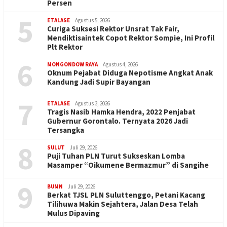
Persen
5
ETALASE
Agustus 5, 2026
Curiga Suksesi Rektor Unsrat Tak Fair,
Mendiktisaintek Copot Rektor Sompie, Ini Profil
Plt Rektor
6
MONGONDOW RAYA
Agustus 4, 2026
Oknum Pejabat Diduga Nepotisme Angkat Anak
Kandung Jadi Supir Bayangan
7
ETALASE
Agustus 3, 2026
Tragis Nasib Hamka Hendra, 2022 Penjabat
Gubernur Gorontalo. Ternyata 2026 Jadi
Tersangka
8
SULUT
Juli 29, 2026
Puji Tuhan PLN Turut Sukseskan Lomba
Masamper “Oikumene Bermazmur” di Sangihe
9
BUMN
Juli 29, 2026
Berkat TJSL PLN Suluttenggo, Petani Kacang
Tilihuwa Makin Sejahtera, Jalan Desa Telah
Mulus Dipaving