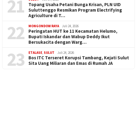
21
Topang Usaha Petani Bunga Krisan, PLN UID
Suluttenggo Resmikan Program Electrifying
Agriculture di T…
22
MONGONDOW RAYA
Juli 24, 2026
Peringatan HUT ke 11 Kecamatan Helumo,
Bupati Iskandar dan Wabup Deddy Ikut
Bersukacita dengan Warg…
23
ETALASE
,
SULUT
Juli 24, 2026
Bos ITC Terseret Korupsi Tambang, Kejati Sulut
Sita Uang Miliaran dan Emas di Rumah JA