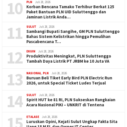
10
PLN
Juli 28, 2026
Korban Bencana Tamako Terhibur Berkat 125
Paket Bantuan PLN UID Suluttenggo dan
Jaminan Listrik Anda…
11
SULUT
Juli 28, 2026
Sambangi Bupati Sangihe, GM PLN Suluttenggo
Bahas Sistem Kelistrikan hingga Pemulihan
Pascabencana T…
12
EKUIN
Juli 28, 2026
Produktivitas Meningkat, PLN Suluttenggo
Tambah Daya Listrik PT JRBM ke 10 Juta VA
13
NASIONAL
,
PLN
Juli 28, 2026
Buruan Beli Tiket Early Bird PLN Electric Run
2026, untuk Special Ticket Ludes Terjual
14
SULUT
Juli 28, 2026
Spirit HUT ke 81 RI, PLN Sukseskan Rangkaian
Acara Nasional PIKI – UNKRIT di Tentena
15
ETALASE
Juli 28, 2026
Luruskan Opini, Kejati Sulut Ungkap Fakta Sita
Uang 18 M EL dan Owner IT Center