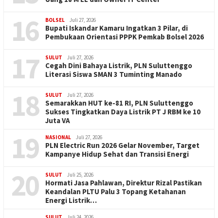
16
BOLSEL
Juli 27, 2026
Bupati Iskandar Kamaru Ingatkan 3 Pilar, di
Pembukaan Orientasi PPPK Pemkab Bolsel 2026
17
SULUT
Juli 27, 2026
Cegah Dini Bahaya Listrik, PLN Suluttenggo
Literasi Siswa SMAN 3 Tuminting Manado
18
SULUT
Juli 27, 2026
Semarakkan HUT ke-81 RI, PLN Suluttenggo
Sukses Tingkatkan Daya Listrik PT J RBM ke 10
Juta VA
19
NASIONAL
Juli 27, 2026
PLN Electric Run 2026 Gelar November, Target
Kampanye Hidup Sehat dan Transisi Energi
20
SULUT
Juli 25, 2026
Hormati Jasa Pahlawan, Direktur Rizal Pastikan
Keandalan PLTU Palu 3 Topang Ketahanan
Energi Listrik…
SULUT
Juli 24, 2026