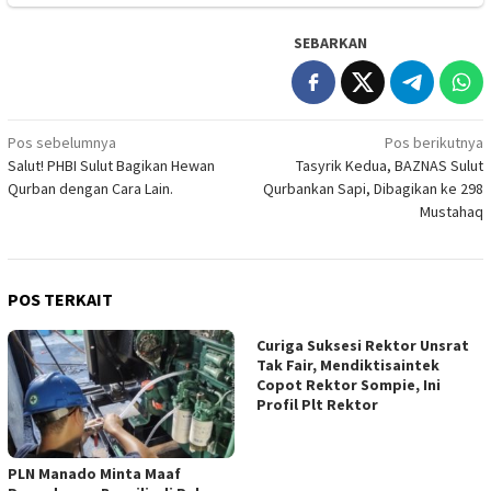
SEBARKAN
Navigasi
Pos sebelumnya
Pos berikutnya
Salut! PHBI Sulut Bagikan Hewan
Tasyrik Kedua, BAZNAS Sulut
pos
Qurban dengan Cara Lain.
Qurbankan Sapi, Dibagikan ke 298
Mustahaq
POS TERKAIT
Curiga Suksesi Rektor Unsrat
Tak Fair, Mendiktisaintek
Copot Rektor Sompie, Ini
Profil Plt Rektor
PLN Manado Minta Maaf