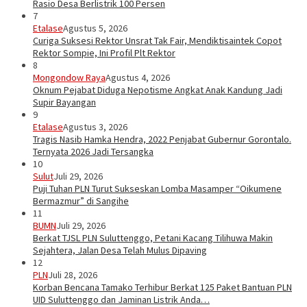
Rasio Desa Berlistrik 100 Persen
7
Etalase
Agustus 5, 2026
Curiga Suksesi Rektor Unsrat Tak Fair, Mendiktisaintek Copot
Rektor Sompie, Ini Profil Plt Rektor
8
Mongondow Raya
Agustus 4, 2026
Oknum Pejabat Diduga Nepotisme Angkat Anak Kandung Jadi
Supir Bayangan
9
Etalase
Agustus 3, 2026
Tragis Nasib Hamka Hendra, 2022 Penjabat Gubernur Gorontalo.
Ternyata 2026 Jadi Tersangka
10
Sulut
Juli 29, 2026
Puji Tuhan PLN Turut Sukseskan Lomba Masamper “Oikumene
Bermazmur” di Sangihe
11
BUMN
Juli 29, 2026
Berkat TJSL PLN Suluttenggo, Petani Kacang Tilihuwa Makin
Sejahtera, Jalan Desa Telah Mulus Dipaving
12
PLN
Juli 28, 2026
Korban Bencana Tamako Terhibur Berkat 125 Paket Bantuan PLN
UID Suluttenggo dan Jaminan Listrik Anda…