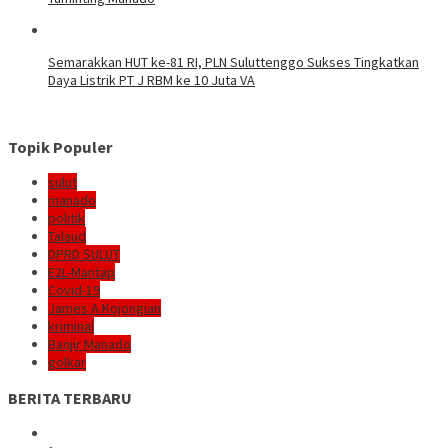
Semarakkan HUT ke-81 RI, PLN Suluttenggo Sukses Tingkatkan
Daya Listrik PT J RBM ke 10 Juta VA
Topik Populer
sulut
manado
politik
Talaud
DPRD SULUT
E2L-Mantap
Covid-19
James A Kojongian
kriminal
Banjir Manado
golkar
BERITA TERBARU