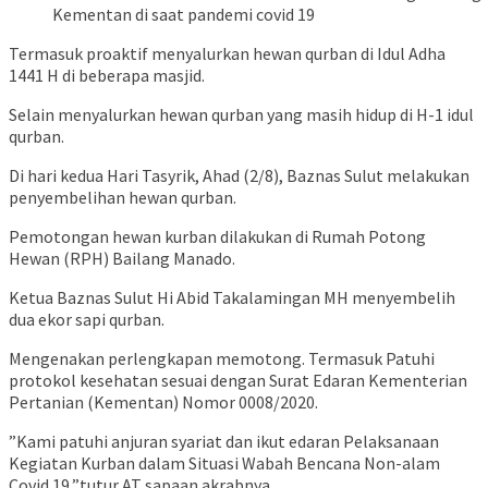
Kementan di saat pandemi covid 19
Termasuk proaktif menyalurkan hewan qurban di Idul Adha
1441 H di beberapa masjid.
Selain menyalurkan hewan qurban yang masih hidup di H-1 idul
qurban.
Di hari kedua Hari Tasyrik, Ahad (2/8), Baznas Sulut melakukan
penyembelihan hewan qurban.
Pemotongan hewan kurban dilakukan di Rumah Potong
Hewan (RPH) Bailang Manado.
Ketua Baznas Sulut Hi Abid Takalamingan MH menyembelih
dua ekor sapi qurban.
Mengenakan perlengkapan memotong. Termasuk Patuhi
protokol kesehatan sesuai dengan Surat Edaran Kementerian
Pertanian (Kementan) Nomor 0008/2020.
”Kami patuhi anjuran syariat dan ikut edaran Pelaksanaan
Kegiatan Kurban dalam Situasi Wabah Bencana Non-alam
Covid 19,”tutur AT sapaan akrabnya.