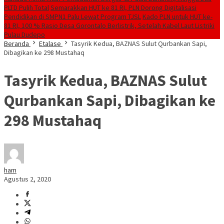
PLTD Pulih Total
Semarakkan HUT ke 81 RI, PLN Dorong Digitalisasi
Pendidikan di SMPN1 Palu Lewat Program TJSL
Kado PLN untuk HUT ke-
81 RI, 100 % Rasio Desa Gorontalo Berlistrik, Setelah Kabel Laut Listriki
Pulau Dudepo
Beranda
Etalase
Tasyrik Kedua, BAZNAS Sulut Qurbankan Sapi,
Dibagikan ke 298 Mustahaq
Tasyrik Kedua, BAZNAS Sulut
Qurbankan Sapi, Dibagikan ke
298 Mustahaq
ham
Agustus 2, 2020