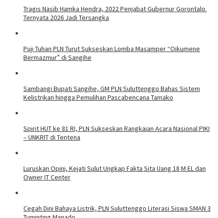
Tragis Nasib Hamka Hendra, 2022 Penjabat Gubernur Gorontalo.
Ternyata 2026 Jadi Tersangka
Puji Tuhan PLN Turut Sukseskan Lomba Masamper “Oikumene
Bermazmur” di Sangihe
Sambangi Bupati Sangihe, GM PLN Suluttenggo Bahas Sistem
Kelistrikan hingga Pemulihan Pascabencana Tamako
Spirit HUT ke 81 RI, PLN Sukseskan Rangkaian Acara Nasional PIKI
– UNKRIT di Tentena
Luruskan Opini, Kejati Sulut Ungkap Fakta Sita Uang 18 M EL dan
Owner IT Center
Cegah Dini Bahaya Listrik, PLN Suluttenggo Literasi Siswa SMAN 3
Tuminting Manado