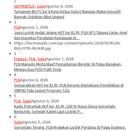
1
SEPAKBOLA
,
Sulut
Agustus 8, 2026
Turnamen BU FC ke 4 Kata Ketua Askot Manado Makin Inovatif,
Banyak Orbitkan Bibit Unggul
2
PLN
Agustus 7, 2026
Jaga Listrik Andal Jelang HUT ke-81 RI, PLN UP3 Tahuna Gelar Apel
dan Inspeksi Peralatan Kepulauan N…
https://harimanado.com/wp-content/uploads/2026/03/IKLAN-
IDUL-FITRI-AN-NUR.jpg
3
Etalase
,
PLN
,
Sulut
Agustus 7, 2026
PLN Manado Minta Maaf Pemadaman Bergilir di Pulau Bunaken,
Minggu Dua PLTD Pulih Total
4
PLN
Agustus 6, 2026
Semarakkan HUT ke 81 RI, PLN Dorong Digitalisasi Pendidikan di
SMPN1 Palu Lewat Program TJSL
5
PLN
,
Sulut
Agustus 6, 2026
Kado PLN untuk HUT ke- 81 RI, 100 % Rasio Desa Gorontalo
Berlistrik, Setelah Kabel Laut Listriki P…
6
Sulut
Agustus 5, 2026
Gorontalo Terang. PLN Nyalakan Listrik Perdana di Pulau Dudepo,