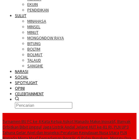
EKUIN
PENDIDIKAN
SULUT
MINAHASA
MINSEL
MINUT
MONGONDOW RAYA
BITUNG
BOLTIM
BOLMUT
TALAUD
SANGIHE
NARASI
SOCIAL
SPOTYLIGHT
OPINI
CELEBTAINMENT
BERITA TERBARU
Turnamen BU FC ke 4 Kata Ketua Askot Manado Makin Inovatif, Banyak
Orbitkan Bibit Unggul
Jaga Listrik Andal Jelang HUT ke-81 RI, PLN UP3
Tahuna Gelar Apel dan Inspeksi Peralatan Kepulauan Nusa Utara
PLN
Manado Minta Maaf Pemadaman Bergilir di Pulau Bunaken, Minggu Dua