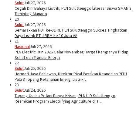
Sulut
Juli 27, 2026
Cegah Dini Bahaya Listrik, PLN Suluttenggo Literasi Siswa SMAN 3
Tuminting Manado
20
Sulut
Juli 27, 2026
Semarakkan HUT ke-81 RI, PLN Suluttenggo Sukses Tingkatkan
Daya Listrik PT J RBM ke 10 Juta VA
21
Nasional
Juli 27, 2026
PLN Electric Run 2026 Gelar November, Target Kampanye Hidup
Sehat dan Transisi Energi
22
Sulut
Juli 25, 2026
Hormati Jasa Pahlawan, Direktur Rizal Pastikan Keandalan PLTU
Palu 3 Topang Ketahanan Energi Listrik…
23
Sulut
Juli 24, 2026
Topang Usaha Petani Bunga Krisan, PLN UID Suluttenggo
Resmikan Program Electrifying Agriculture di T…