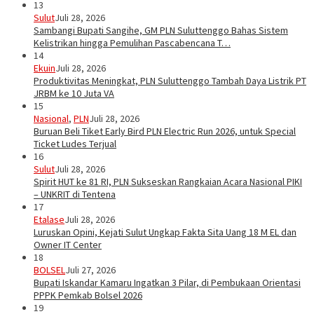
13
Sulut
Juli 28, 2026
Sambangi Bupati Sangihe, GM PLN Suluttenggo Bahas Sistem
Kelistrikan hingga Pemulihan Pascabencana T…
14
Ekuin
Juli 28, 2026
Produktivitas Meningkat, PLN Suluttenggo Tambah Daya Listrik PT
JRBM ke 10 Juta VA
15
Nasional
,
PLN
Juli 28, 2026
Buruan Beli Tiket Early Bird PLN Electric Run 2026, untuk Special
Ticket Ludes Terjual
16
Sulut
Juli 28, 2026
Spirit HUT ke 81 RI, PLN Sukseskan Rangkaian Acara Nasional PIKI
– UNKRIT di Tentena
17
Etalase
Juli 28, 2026
Luruskan Opini, Kejati Sulut Ungkap Fakta Sita Uang 18 M EL dan
Owner IT Center
18
BOLSEL
Juli 27, 2026
Bupati Iskandar Kamaru Ingatkan 3 Pilar, di Pembukaan Orientasi
PPPK Pemkab Bolsel 2026
19