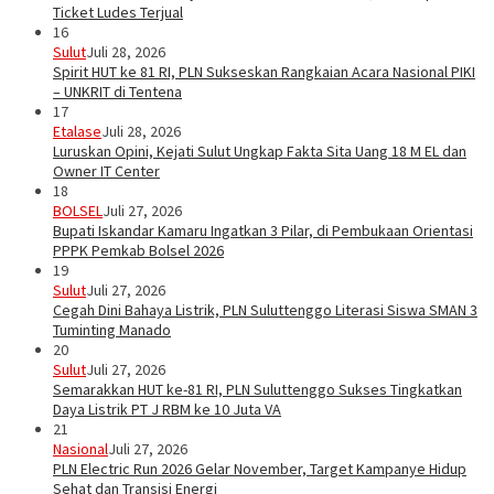
Ticket Ludes Terjual
16
Sulut
Juli 28, 2026
Spirit HUT ke 81 RI, PLN Sukseskan Rangkaian Acara Nasional PIKI
– UNKRIT di Tentena
17
Etalase
Juli 28, 2026
Luruskan Opini, Kejati Sulut Ungkap Fakta Sita Uang 18 M EL dan
Owner IT Center
18
BOLSEL
Juli 27, 2026
Bupati Iskandar Kamaru Ingatkan 3 Pilar, di Pembukaan Orientasi
PPPK Pemkab Bolsel 2026
19
Sulut
Juli 27, 2026
Cegah Dini Bahaya Listrik, PLN Suluttenggo Literasi Siswa SMAN 3
Tuminting Manado
20
Sulut
Juli 27, 2026
Semarakkan HUT ke-81 RI, PLN Suluttenggo Sukses Tingkatkan
Daya Listrik PT J RBM ke 10 Juta VA
21
Nasional
Juli 27, 2026
PLN Electric Run 2026 Gelar November, Target Kampanye Hidup
Sehat dan Transisi Energi