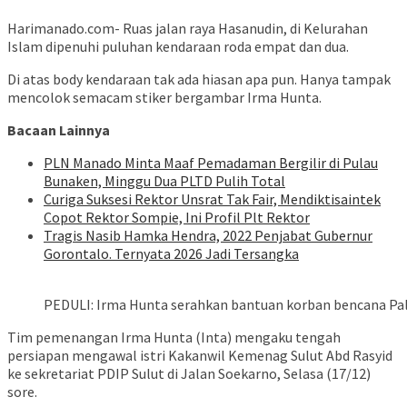
Harimanado.com- Ruas jalan raya Hasanudin, di Kelurahan
Islam dipenuhi puluhan kendaraan roda empat dan dua.
Di atas body kendaraan tak ada hiasan apa pun. Hanya tampak
mencolok semacam stiker bergambar Irma Hunta.
Bacaan Lainnya
PLN Manado Minta Maaf Pemadaman Bergilir di Pulau
Bunaken, Minggu Dua PLTD Pulih Total
Curiga Suksesi Rektor Unsrat Tak Fair, Mendiktisaintek
Copot Rektor Sompie, Ini Profil Plt Rektor
Tragis Nasib Hamka Hendra, 2022 Penjabat Gubernur
Gorontalo. Ternyata 2026 Jadi Tersangka
PEDULI: Irma Hunta serahkan bantuan korban bencana Palu
Tim pemenangan Irma Hunta (Inta) mengaku tengah
persiapan mengawal istri Kakanwil Kemenag Sulut Abd Rasyid
ke sekretariat PDIP Sulut di Jalan Soekarno, Selasa (17/12)
sore.