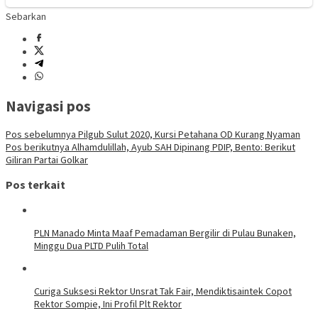
Sebarkan
Navigasi pos
Pos sebelumnya
Pilgub Sulut 2020, Kursi Petahana OD Kurang Nyaman
Pos berikutnya
Alhamdulillah, Ayub SAH Dipinang PDIP, Bento: Berikut
Giliran Partai Golkar
Pos terkait
PLN Manado Minta Maaf Pemadaman Bergilir di Pulau Bunaken,
Minggu Dua PLTD Pulih Total
Curiga Suksesi Rektor Unsrat Tak Fair, Mendiktisaintek Copot
Rektor Sompie, Ini Profil Plt Rektor