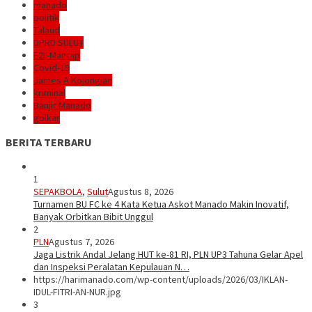
manado
politik
Talaud
DPRD SULUT
E2L-Mantap
Covid-19
James A Kojongian
kriminal
Banjir Manado
golkar
BERITA TERBARU
1
SEPAKBOLA
,
Sulut
Agustus 8, 2026
Turnamen BU FC ke 4 Kata Ketua Askot Manado Makin Inovatif,
Banyak Orbitkan Bibit Unggul
2
PLN
Agustus 7, 2026
Jaga Listrik Andal Jelang HUT ke-81 RI, PLN UP3 Tahuna Gelar Apel
dan Inspeksi Peralatan Kepulauan N…
https://harimanado.com/wp-content/uploads/2026/03/IKLAN-
IDUL-FITRI-AN-NUR.jpg
3