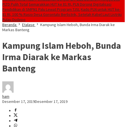
PLTD Pulih Total
Semarakkan HUT ke 81 RI, PLN Dorong Digitalisasi
Pendidikan di SMPN1 Palu Lewat Program TJSL
Kado PLN untuk HUT ke-
81 RI, 100 % Rasio Desa Gorontalo Berlistrik, Setelah Kabel Laut Listriki
Pulau Dudepo
Beranda
Etalase
Kampung Islam Heboh, Bunda Irma Diarak ke
Markas Banteng
Kampung Islam Heboh, Bunda
Irma Diarak ke Markas
Banteng
ham
Desember 17, 2019
Desember 17, 2019