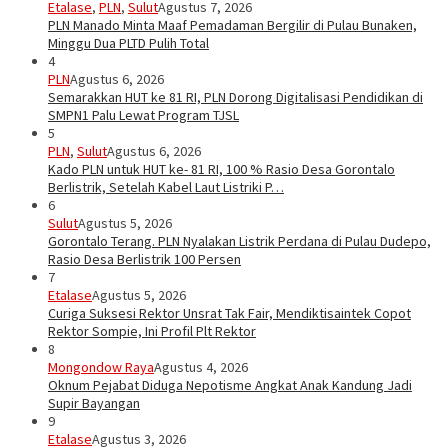
Etalase
,
PLN
,
Sulut
Agustus 7, 2026
PLN Manado Minta Maaf Pemadaman Bergilir di Pulau Bunaken,
Minggu Dua PLTD Pulih Total
4
PLN
Agustus 6, 2026
Semarakkan HUT ke 81 RI, PLN Dorong Digitalisasi Pendidikan di
SMPN1 Palu Lewat Program TJSL
5
PLN
,
Sulut
Agustus 6, 2026
Kado PLN untuk HUT ke- 81 RI, 100 % Rasio Desa Gorontalo
Berlistrik, Setelah Kabel Laut Listriki P…
6
Sulut
Agustus 5, 2026
Gorontalo Terang. PLN Nyalakan Listrik Perdana di Pulau Dudepo,
Rasio Desa Berlistrik 100 Persen
7
Etalase
Agustus 5, 2026
Curiga Suksesi Rektor Unsrat Tak Fair, Mendiktisaintek Copot
Rektor Sompie, Ini Profil Plt Rektor
8
Mongondow Raya
Agustus 4, 2026
Oknum Pejabat Diduga Nepotisme Angkat Anak Kandung Jadi
Supir Bayangan
9
Etalase
Agustus 3, 2026