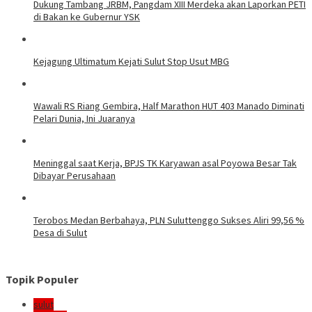
Dukung Tambang JRBM, Pangdam XIII Merdeka akan Laporkan PETI
di Bakan ke Gubernur YSK
Kejagung Ultimatum Kejati Sulut Stop Usut MBG
Wawali RS Riang Gembira, Half Marathon HUT 403 Manado Diminati
Pelari Dunia, Ini Juaranya
Meninggal saat Kerja, BPJS TK Karyawan asal Poyowa Besar Tak
Dibayar Perusahaan
Terobos Medan Berbahaya, PLN Suluttenggo Sukses Aliri 99,56 %
Desa di Sulut
Topik Populer
sulut