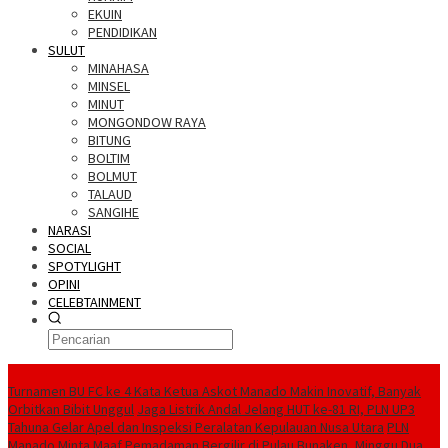
EKUIN
PENDIDIKAN
SULUT
MINAHASA
MINSEL
MINUT
MONGONDOW RAYA
BITUNG
BOLTIM
BOLMUT
TALAUD
SANGIHE
NARASI
SOCIAL
SPOTYLIGHT
OPINI
CELEBTAINMENT
BERITA TERBARU
Turnamen BU FC ke 4 Kata Ketua Askot Manado Makin Inovatif, Banyak
Orbitkan Bibit Unggul
Jaga Listrik Andal Jelang HUT ke-81 RI, PLN UP3
Tahuna Gelar Apel dan Inspeksi Peralatan Kepulauan Nusa Utara
PLN
Manado Minta Maaf Pemadaman Bergilir di Pulau Bunaken, Minggu Dua