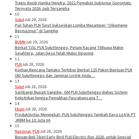
Tragis Nasib Hamka Hendra, 2022 Penjabat Gubernur Gorontalo.
Ternyata 2026 Jadi Tersangka
10
Sulut
Juli 29, 2026
Puji Tuhan PLN Turut Sukseskan Lomba Masamper “Oikumene
Bermazmur” di Sangihe
11
BUMN
Juli 29, 2026
Berkat TJSL PLN Suluttenggo, Petani Kacang Tilihuwa Makin
Sejahtera, Jalan Desa Telah Mulus Dipaving
12
PLN
Juli 28, 2026
Korban Bencana Tamako Terhibur Berkat 125 Paket Bantuan PLN
UID Suluttenggo dan Jaminan Listrik Anda…
13
Sulut
Juli 28, 2026
Sambangi Bupati Sangihe, GM PLN Suluttenggo Bahas Sistem
Kelistrikan hingga Pemulihan Pascabencana T…
14
Ekuin
Juli 28, 2026
Produktivitas Meningkat, PLN Suluttenggo Tambah Daya Listrik PT
JRBM ke 10 Juta VA
15
Nasional
,
PLN
Juli 28, 2026
Buruan Beli Tiket Early Bird PLN Electric Run 2026, untuk Special