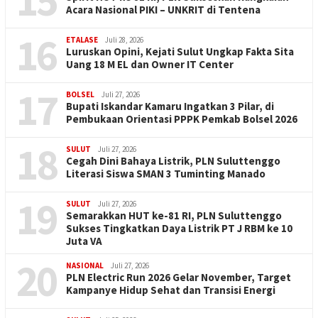
15
Acara Nasional PIKI – UNKRIT di Tentena
16
ETALASE
Juli 28, 2026
Luruskan Opini, Kejati Sulut Ungkap Fakta Sita
Uang 18 M EL dan Owner IT Center
17
BOLSEL
Juli 27, 2026
Bupati Iskandar Kamaru Ingatkan 3 Pilar, di
Pembukaan Orientasi PPPK Pemkab Bolsel 2026
18
SULUT
Juli 27, 2026
Cegah Dini Bahaya Listrik, PLN Suluttenggo
Literasi Siswa SMAN 3 Tuminting Manado
19
SULUT
Juli 27, 2026
Semarakkan HUT ke-81 RI, PLN Suluttenggo
Sukses Tingkatkan Daya Listrik PT J RBM ke 10
Juta VA
20
NASIONAL
Juli 27, 2026
PLN Electric Run 2026 Gelar November, Target
Kampanye Hidup Sehat dan Transisi Energi