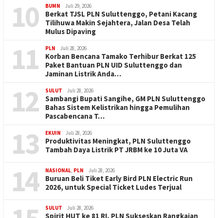
10
BUMN
Juli 29, 2026
Berkat TJSL PLN Suluttenggo, Petani Kacang
Tilihuwa Makin Sejahtera, Jalan Desa Telah
Mulus Dipaving
11
PLN
Juli 28, 2026
Korban Bencana Tamako Terhibur Berkat 125
Paket Bantuan PLN UID Suluttenggo dan
Jaminan Listrik Anda…
12
SULUT
Juli 28, 2026
Sambangi Bupati Sangihe, GM PLN Suluttenggo
Bahas Sistem Kelistrikan hingga Pemulihan
Pascabencana T…
13
EKUIN
Juli 28, 2026
Produktivitas Meningkat, PLN Suluttenggo
Tambah Daya Listrik PT JRBM ke 10 Juta VA
14
NASIONAL
,
PLN
Juli 28, 2026
Buruan Beli Tiket Early Bird PLN Electric Run
2026, untuk Special Ticket Ludes Terjual
SULUT
Juli 28, 2026
Spirit HUT ke 81 RI, PLN Sukseskan Rangkaian