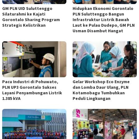
GM PLN UID Suluttenggo
Hidupkan Ekonomi Gorontalo
Silaturahmi ke Kajati
PLN Suluttenggo Bangun
Gorontalo Sharing Program
Infrastruktur Listrik Bawah
Strategis Kelistrikan
Laut ke Pulau Dudepo, GM PLN
Usman Disambut Hangat
Pacu Industri di Pohuwato,
Gelar Workshop Eco Enzyme
PLN UP3 Gorontalo Sukses
dan Lomba Daur Ulang, PLN
Layani Penyambungan Listrik
Kotamobagu Tumbuhkan
1.385 kVA
Peduli Lingkungan