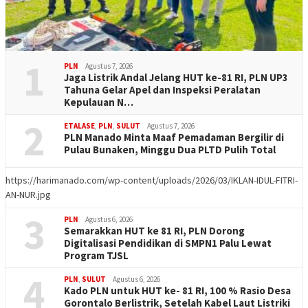
1
PLN
Agustus 7, 2026
Jaga Listrik Andal Jelang HUT ke-81 RI, PLN UP3
Tahuna Gelar Apel dan Inspeksi Peralatan
Kepulauan N…
2
ETALASE
,
PLN
,
SULUT
Agustus 7, 2026
PLN Manado Minta Maaf Pemadaman Bergilir di
Pulau Bunaken, Minggu Dua PLTD Pulih Total
https://harimanado.com/wp-content/uploads/2026/03/IKLAN-IDUL-FITRI-
AN-NUR.jpg
3
PLN
Agustus 6, 2026
Semarakkan HUT ke 81 RI, PLN Dorong
Digitalisasi Pendidikan di SMPN1 Palu Lewat
Program TJSL
4
PLN
,
SULUT
Agustus 6, 2026
Kado PLN untuk HUT ke- 81 RI, 100 % Rasio Desa
Gorontalo Berlistrik, Setelah Kabel Laut Listriki