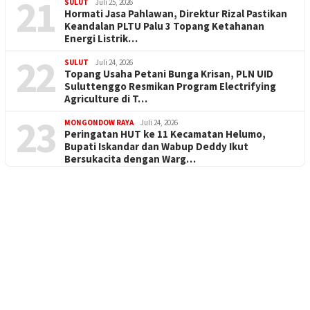
21
SULUT
Juli 25, 2026
Hormati Jasa Pahlawan, Direktur Rizal Pastikan
Keandalan PLTU Palu 3 Topang Ketahanan
Energi Listrik…
22
SULUT
Juli 24, 2026
Topang Usaha Petani Bunga Krisan, PLN UID
Suluttenggo Resmikan Program Electrifying
Agriculture di T…
23
MONGONDOW RAYA
Juli 24, 2026
Peringatan HUT ke 11 Kecamatan Helumo,
Bupati Iskandar dan Wabup Deddy Ikut
Bersukacita dengan Warg…