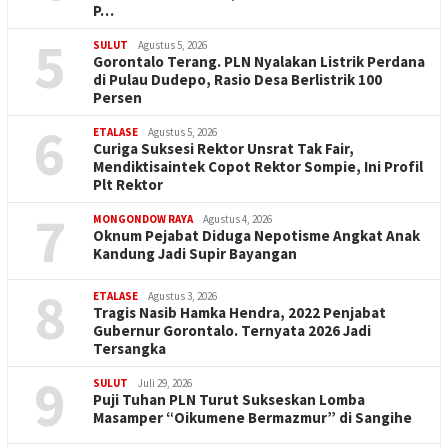
P…
5
SULUT
Agustus 5, 2026
Gorontalo Terang. PLN Nyalakan Listrik Perdana
di Pulau Dudepo, Rasio Desa Berlistrik 100
Persen
6
ETALASE
Agustus 5, 2026
Curiga Suksesi Rektor Unsrat Tak Fair,
Mendiktisaintek Copot Rektor Sompie, Ini Profil
Plt Rektor
7
MONGONDOW RAYA
Agustus 4, 2026
Oknum Pejabat Diduga Nepotisme Angkat Anak
Kandung Jadi Supir Bayangan
8
ETALASE
Agustus 3, 2026
Tragis Nasib Hamka Hendra, 2022 Penjabat
Gubernur Gorontalo. Ternyata 2026 Jadi
Tersangka
9
SULUT
Juli 29, 2026
Puji Tuhan PLN Turut Sukseskan Lomba
Masamper “Oikumene Bermazmur” di Sangihe