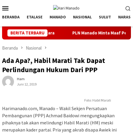
Loncat
Menu
ke
Mobile
konten
BERANDA
ETALASE
MANADO
NASIONAL
SULUT
NARASI
 Utara
BERITA TERBARU
PLN Manado Minta Maaf Pemadaman Bergilir di Pul
Beranda
Nasional
Ada Apa?, Habil Marati Tak Dapat
Perlindungan Hukum Dari PPP
Ham
Juni 12, 2019
Foto: Habil Marati
Harimanado.com, Manado – Wakil Sekjen Persatuan
Pembangunan (PPP) Achmad Baidowi mengungkapkan
pihaknya tak akan melindungi Habil Marati (HM) meski
merupakan kader partai. Pria yang akrab disapa Awiek ini