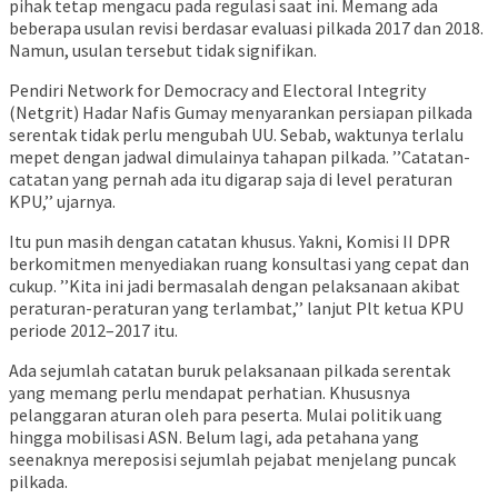
pihak tetap mengacu pada regulasi saat ini. Memang ada
beberapa usulan revisi berdasar evaluasi pilkada 2017 dan 2018.
Namun, usulan tersebut tidak signifikan.
Pendiri Network for Democracy and Electoral Integrity
(Netgrit) Hadar Nafis Gumay menyarankan persiapan pilkada
serentak tidak perlu mengubah UU. Sebab, waktunya terlalu
mepet dengan jadwal dimulainya tahapan pilkada. ’’Catatan-
catatan yang pernah ada itu digarap saja di level peraturan
KPU,’’ ujarnya.
Itu pun masih dengan catatan khusus. Yakni, Komisi II DPR
berkomitmen menyediakan ruang konsultasi yang cepat dan
cukup. ’’Kita ini jadi bermasalah dengan pelaksanaan akibat
peraturan-peraturan yang terlambat,’’ lanjut Plt ketua KPU
periode 2012–2017 itu.
Ada sejumlah catatan buruk pelaksanaan pilkada serentak
yang memang perlu mendapat perhatian. Khususnya
pelanggaran aturan oleh para peserta. Mulai politik uang
hingga mobilisasi ASN. Belum lagi, ada petahana yang
seenaknya mereposisi sejumlah pejabat menjelang puncak
pilkada.