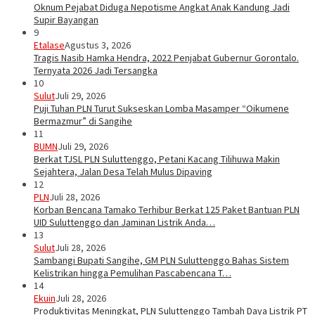
Oknum Pejabat Diduga Nepotisme Angkat Anak Kandung Jadi
Supir Bayangan
9
Etalase
Agustus 3, 2026
Tragis Nasib Hamka Hendra, 2022 Penjabat Gubernur Gorontalo.
Ternyata 2026 Jadi Tersangka
10
Sulut
Juli 29, 2026
Puji Tuhan PLN Turut Sukseskan Lomba Masamper “Oikumene
Bermazmur” di Sangihe
11
BUMN
Juli 29, 2026
Berkat TJSL PLN Suluttenggo, Petani Kacang Tilihuwa Makin
Sejahtera, Jalan Desa Telah Mulus Dipaving
12
PLN
Juli 28, 2026
Korban Bencana Tamako Terhibur Berkat 125 Paket Bantuan PLN
UID Suluttenggo dan Jaminan Listrik Anda…
13
Sulut
Juli 28, 2026
Sambangi Bupati Sangihe, GM PLN Suluttenggo Bahas Sistem
Kelistrikan hingga Pemulihan Pascabencana T…
14
Ekuin
Juli 28, 2026
Produktivitas Meningkat, PLN Suluttenggo Tambah Daya Listrik PT