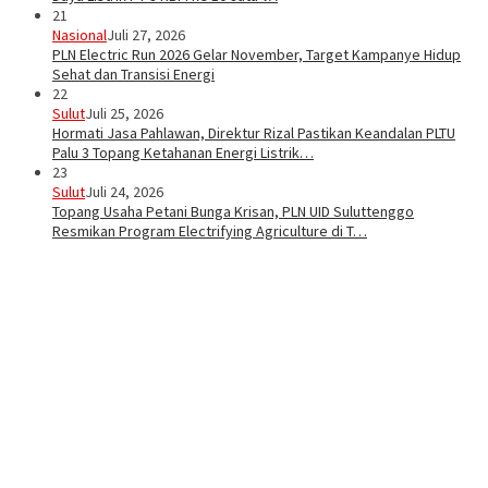
21
Nasional
Juli 27, 2026
PLN Electric Run 2026 Gelar November, Target Kampanye Hidup
Sehat dan Transisi Energi
22
Sulut
Juli 25, 2026
Hormati Jasa Pahlawan, Direktur Rizal Pastikan Keandalan PLTU
Palu 3 Topang Ketahanan Energi Listrik…
23
Sulut
Juli 24, 2026
Topang Usaha Petani Bunga Krisan, PLN UID Suluttenggo
Resmikan Program Electrifying Agriculture di T…