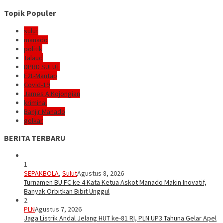
Topik Populer
sulut
manado
politik
Talaud
DPRD SULUT
E2L-Mantap
Covid-19
James A Kojongian
kriminal
Banjir Manado
golkar
BERITA TERBARU
1
SEPAKBOLA
,
Sulut
Agustus 8, 2026
Turnamen BU FC ke 4 Kata Ketua Askot Manado Makin Inovatif,
Banyak Orbitkan Bibit Unggul
2
PLN
Agustus 7, 2026
Jaga Listrik Andal Jelang HUT ke-81 RI, PLN UP3 Tahuna Gelar Apel