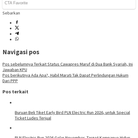
Sebarkan
Navigasi pos
Pos sebelumnya
Terkait Status Cawapres Maruf di Dua Bank Syariah, Ini
Jawaban KPU
Pos berikutnya
Ada Apa?, Habil Marati Tak Dapat Perlindungan Hukum
Dari PPP
Pos terkait
Buruan Beli Tiket Early Bird PLN Electric Run 2026, untuk Special
Ticket Ludes Terjual
PLN Electric Run 2026 Gelar November, Target Kampanye Hidup