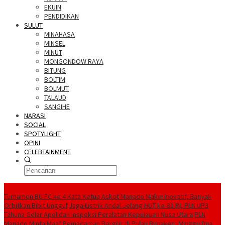
EKUIN
PENDIDIKAN
SULUT
MINAHASA
MINSEL
MINUT
MONGONDOW RAYA
BITUNG
BOLTIM
BOLMUT
TALAUD
SANGIHE
NARASI
SOCIAL
SPOTYLIGHT
OPINI
CELEBTAINMENT
BERITA TERBARU
Turnamen BU FC ke 4 Kata Ketua Askot Manado Makin Inovatif, Banyak
Orbitkan Bibit Unggul
Jaga Listrik Andal Jelang HUT ke-81 RI, PLN UP3
Tahuna Gelar Apel dan Inspeksi Peralatan Kepulauan Nusa Utara
PLN
Manado Minta Maaf Pemadaman Bergilir di Pulau Bunaken, Minggu Dua