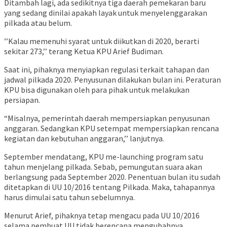
Ditambah lagi, ada sedikitnya tiga daerah pemekaran baru
yang sedang dinilai apakah layak untuk menyelenggarakan
pilkada atau belum.
’’Kalau memenuhi syarat untuk diikutkan di 2020, berarti
sekitar 273,’’ terang Ketua KPU Arief Budiman.
Saat ini, pihaknya menyiapkan regulasi terkait tahapan dan
jadwal pilkada 2020. Penyusunan dilakukan bulan ini. Peraturan
KPU bisa digunakan oleh para pihak untuk melakukan
persiapan.
“Misalnya, pemerintah daerah mempersiapkan penyusunan
anggaran. Sedangkan KPU setempat mempersiapkan rencana
kegiatan dan kebutuhan anggaran,’’ lanjutnya.
September mendatang, KPU me-launching program satu
tahun menjelang pilkada. Sebab, pemungutan suara akan
berlangsung pada September 2020. Penentuan bulan itu sudah
ditetapkan di UU 10/2016 tentang Pilkada. Maka, tahapannya
harus dimulai satu tahun sebelumnya.
Menurut Arief, pihaknya tetap mengacu pada UU 10/2016
selama pembuat UU tidak berencana mengubahnya.