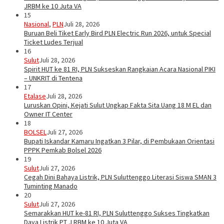
JRBM ke 10 Juta VA
15
Nasional
,
PLN
Juli 28, 2026
Buruan Beli Tiket Early Bird PLN Electric Run 2026, untuk Special
Ticket Ludes Terjual
16
Sulut
Juli 28, 2026
Spirit HUT ke 81 RI, PLN Sukseskan Rangkaian Acara Nasional PIKI
– UNKRIT di Tentena
17
Etalase
Juli 28, 2026
Luruskan Opini, Kejati Sulut Ungkap Fakta Sita Uang 18 M EL dan
Owner IT Center
18
BOLSEL
Juli 27, 2026
Bupati Iskandar Kamaru Ingatkan 3 Pilar, di Pembukaan Orientasi
PPPK Pemkab Bolsel 2026
19
Sulut
Juli 27, 2026
Cegah Dini Bahaya Listrik, PLN Suluttenggo Literasi Siswa SMAN 3
Tuminting Manado
20
Sulut
Juli 27, 2026
Semarakkan HUT ke-81 RI, PLN Suluttenggo Sukses Tingkatkan
Daya Listrik PT J RBM ke 10 Juta VA