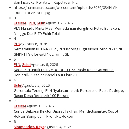
dan Inspeksi Peralatan Kepulauan N…
https://harimanado.com/wp-content/uploads/2026/03/IKLAN-
IDUL-FITRI-AN-NUR.jpg
3
Etalase
,
PLN
,
Sulut
Agustus 7, 2026
PLN Manado Minta Maaf Pemadaman Bergilir di Pulau Bunaken,
Minggu Dua PLTD Pulih Total
4
PLN
Agustus 6, 2026
Semarakkan HUT ke 81 RI, PLN Dorong Digitalisasi Pendidikan di
SMPN1 Palu Lewat Program TJSL
5
PLN
,
Sulut
Agustus 6, 2026
Kado PLN untuk HUT ke- 81 RI, 100 % Rasio Desa Gorontalo
Berlistrik, Setelah Kabel Laut Listriki P…
6
Sulut
Agustus 5, 2026
Gorontalo Terang. PLN Nyalakan Listrik Perdana di Pulau Dudepo,
Rasio Desa Berlistrik 100 Persen
7
Etalase
Agustus 5, 2026
Curiga Suksesi Rektor Unsrat Tak Fair, Mendiktisaintek Copot
Rektor Sompie, Ini Profil Plt Rektor
8
Mongondow Raya
Agustus 4, 2026