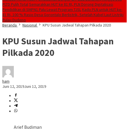
PLTD Pulih Total
Semarakkan HUT ke 81 RI, PLN Dorong Digitalisasi
Pendidikan di SMPN1 Palu Lewat Program TJSL
Kado PLN untuk HUT ke-
81 RI, 100 % Rasio Desa Gorontalo Berlistrik, Setelah Kabel Laut Listriki
Pulau Dudepo
Beranda
Nasional
KPU Susun Jadwal Tahapan Pilkada 2020
KPU Susun Jadwal Tahapan
Pilkada 2020
ham
Juni 12, 2019
Juni 12, 2019
Arief Budiman