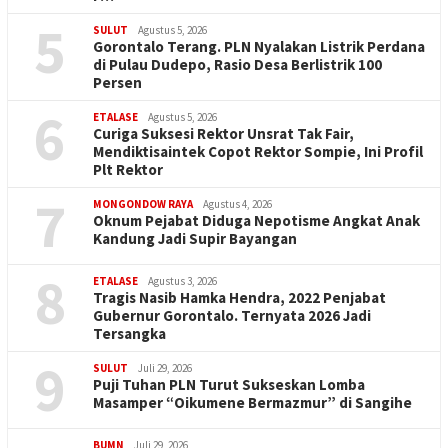
5
SULUT
Agustus 5, 2026
Gorontalo Terang. PLN Nyalakan Listrik Perdana
di Pulau Dudepo, Rasio Desa Berlistrik 100
Persen
6
ETALASE
Agustus 5, 2026
Curiga Suksesi Rektor Unsrat Tak Fair,
Mendiktisaintek Copot Rektor Sompie, Ini Profil
Plt Rektor
7
MONGONDOW RAYA
Agustus 4, 2026
Oknum Pejabat Diduga Nepotisme Angkat Anak
Kandung Jadi Supir Bayangan
8
ETALASE
Agustus 3, 2026
Tragis Nasib Hamka Hendra, 2022 Penjabat
Gubernur Gorontalo. Ternyata 2026 Jadi
Tersangka
9
SULUT
Juli 29, 2026
Puji Tuhan PLN Turut Sukseskan Lomba
Masamper “Oikumene Bermazmur” di Sangihe
BUMN
Juli 29, 2026