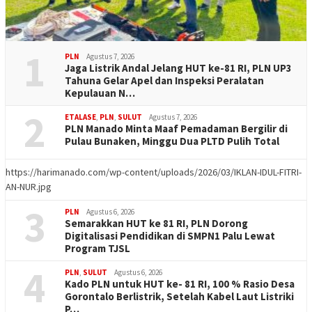
1
PLN
Agustus 7, 2026
Jaga Listrik Andal Jelang HUT ke-81 RI, PLN UP3
Tahuna Gelar Apel dan Inspeksi Peralatan
Kepulauan N…
2
ETALASE
,
PLN
,
SULUT
Agustus 7, 2026
PLN Manado Minta Maaf Pemadaman Bergilir di
Pulau Bunaken, Minggu Dua PLTD Pulih Total
https://harimanado.com/wp-content/uploads/2026/03/IKLAN-IDUL-FITRI-
AN-NUR.jpg
3
PLN
Agustus 6, 2026
Semarakkan HUT ke 81 RI, PLN Dorong
Digitalisasi Pendidikan di SMPN1 Palu Lewat
Program TJSL
4
PLN
,
SULUT
Agustus 6, 2026
Kado PLN untuk HUT ke- 81 RI, 100 % Rasio Desa
Gorontalo Berlistrik, Setelah Kabel Laut Listriki
P…