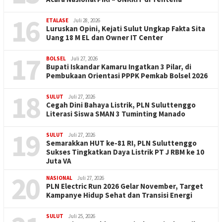
16
ETALASE
Juli 28, 2026
Luruskan Opini, Kejati Sulut Ungkap Fakta Sita
Uang 18 M EL dan Owner IT Center
17
BOLSEL
Juli 27, 2026
Bupati Iskandar Kamaru Ingatkan 3 Pilar, di
Pembukaan Orientasi PPPK Pemkab Bolsel 2026
18
SULUT
Juli 27, 2026
Cegah Dini Bahaya Listrik, PLN Suluttenggo
Literasi Siswa SMAN 3 Tuminting Manado
19
SULUT
Juli 27, 2026
Semarakkan HUT ke-81 RI, PLN Suluttenggo
Sukses Tingkatkan Daya Listrik PT J RBM ke 10
Juta VA
20
NASIONAL
Juli 27, 2026
PLN Electric Run 2026 Gelar November, Target
Kampanye Hidup Sehat dan Transisi Energi
SULUT
Juli 25, 2026