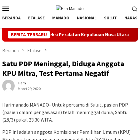
Loncat
Menu
ke
Mobile
konten
BERANDA
ETALASE
MANADO
NASIONAL
SULUT
NARASI
Inspeksi Peralatan Kepulauan Nusa Utara
BERITA TERBARU
PLN Manado Mint
Beranda
Etalase
Satu PDP Meninggal, Diduga Anggota
KPU Mitra, Test Pertama Negatif
Ham
Maret 29, 2020
Harimanado.MANADO- Untuk pertama di Sulut, pasien PDP
(pasien dalam pengawasan) telah menimggal dunia, Sabtu
(28/3) pukul 23.30 WITA.
PDP ini adalah anggota Komisioner Pemilihan Umum (KPU)
Minahasa Tenggara yang meninggal Sabtu (28/3) malam.