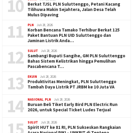
10
Berkat TJSL PLN Suluttenggo, Petani Kacang
Tilihuwa Makin Sejahtera, Jalan Desa Telah
Mulus Dipaving
11
PLN
Juli 28, 2026
Korban Bencana Tamako Terhibur Berkat 125
Paket Bantuan PLN UID Suluttenggo dan
Jaminan Listrik Anda…
12
SULUT
Juli 28, 2026
Sambangi Bupati Sangihe, GM PLN Suluttenggo
Bahas Sistem Kelistrikan hingga Pemulihan
Pascabencana T…
13
EKUIN
Juli 28, 2026
Produktivitas Meningkat, PLN Suluttenggo
Tambah Daya Listrik PT JRBM ke 10 Juta VA
14
NASIONAL
,
PLN
Juli 28, 2026
Buruan Beli Tiket Early Bird PLN Electric Run
2026, untuk Special Ticket Ludes Terjual
15
SULUT
Juli 28, 2026
Spirit HUT ke 81 RI, PLN Sukseskan Rangkaian
Acara Nasional PIKI – UNKRIT di Tentena