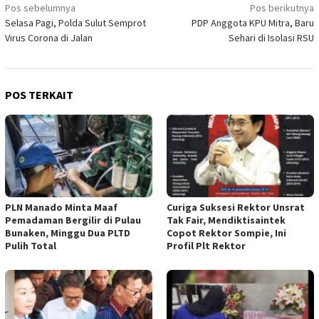
Navigasi
Pos sebelumnya
Pos berikutnya
Selasa Pagi, Polda Sulut Semprot
PDP Anggota KPU Mitra, Baru
pos
Virus Corona di Jalan
Sehari di Isolasi RSU
POS TERKAIT
PLN Manado Minta Maaf
Curiga Suksesi Rektor Unsrat
Pemadaman Bergilir di Pulau
Tak Fair, Mendiktisaintek
Bunaken, Minggu Dua PLTD
Copot Rektor Sompie, Ini
Pulih Total
Profil Plt Rektor