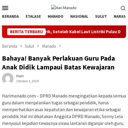
Loncat
Menu
ke
Mobile
konten
BERANDA
ETALASE
MANADO
NASIONAL
SULUT
NARASI
 Berlistrik, Setelah Kabel Laut Listriki Pulau Dudepo
BERITA TERBARU
Gor
Beranda
Sulut
Manado
Bahaya! Banyak Perlakuan Guru Pada
Anak Didik Lampaui Batas Kewajaran
Ham
Oktober 3, 2019
Harimanado.com – DPRD Manado mengingatkan kepada semua
guru dalam menjalankan tugas sebagai pendidik, harus
memperhatikan asas kepatutan dan kewajaran etika sebagai
pendidik. Hal ini dikatakan Anggota DPRD Manado, Sonny Lela
menyusul kejadian tewasnya siswa lantaran diganjar oleh guru.