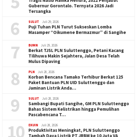
5
Tragis Nasib Hamka Hendra, 2022 Penjabat
Gubernur Gorontalo. Ternyata 2026 Jadi
Tersangka
6
SULUT
Juli 29, 2026
Puji Tuhan PLN Turut Sukseskan Lomba
Masamper “Oikumene Bermazmur” di Sangihe
7
BUMN
Juli 29, 2026
Berkat TJSL PLN Suluttenggo, Petani Kacang
Tilihuwa Makin Sejahtera, Jalan Desa Telah
Mulus Dipaving
8
PLN
Juli 28, 2026
Korban Bencana Tamako Terhibur Berkat 125
Paket Bantuan PLN UID Suluttenggo dan
Jaminan Listrik Anda…
9
SULUT
Juli 28, 2026
Sambangi Bupati Sangihe, GM PLN Suluttenggo
Bahas Sistem Kelistrikan hingga Pemulihan
Pascabencana T…
10
EKUIN
Juli 28, 2026
Produktivitas Meningkat, PLN Suluttenggo
Tambah Daya Listrik PT JRBM ke 10 Juta VA