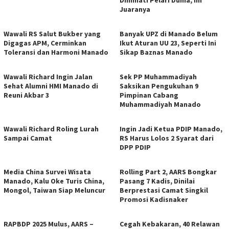
Diminati Pelari Dunia, Ini
Juaranya
Wawali RS Salut Bukber yang
Banyak UPZ di Manado Belum
Digagas APM, Cerminkan
Ikut Aturan UU 23, Seperti Ini
Toleransi dan Harmoni Manado
Sikap Baznas Manado
Wawali Richard Ingin Jalan
Sek PP Muhammadiyah
Sehat Alumni HMI Manado di
Saksikan Pengukuhan 9
Reuni Akbar 3
Pimpinan Cabang
Muhammadiyah Manado
Wawali Richard Roling Lurah
Ingin Jadi Ketua PDIP Manado,
Sampai Camat
RS Harus Lolos 2 Syarat dari
DPP PDIP
Media China Survei Wisata
Rolling Part 2, AARS Bongkar
Manado, Kalu Oke Turis China,
Pasang 7 Kadis, Dinilai
Mongol, Taiwan Siap Meluncur
Berprestasi Camat Singkil
Promosi Kadisnaker
RAPBDP 2025 Mulus, AARS –
Cegah Kebakaran, 40 Relawan