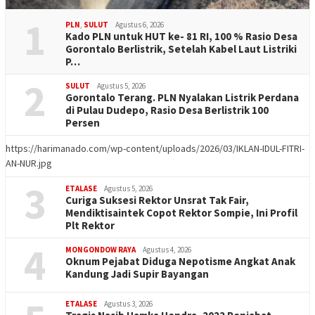
1
PLN
,
SULUT
Agustus 6, 2026
Kado PLN untuk HUT ke- 81 RI, 100 % Rasio Desa
Gorontalo Berlistrik, Setelah Kabel Laut Listriki
P…
2
SULUT
Agustus 5, 2026
Gorontalo Terang. PLN Nyalakan Listrik Perdana
di Pulau Dudepo, Rasio Desa Berlistrik 100
Persen
https://harimanado.com/wp-content/uploads/2026/03/IKLAN-IDUL-FITRI-
AN-NUR.jpg
3
ETALASE
Agustus 5, 2026
Curiga Suksesi Rektor Unsrat Tak Fair,
Mendiktisaintek Copot Rektor Sompie, Ini Profil
Plt Rektor
4
MONGONDOW RAYA
Agustus 4, 2026
Oknum Pejabat Diduga Nepotisme Angkat Anak
Kandung Jadi Supir Bayangan
ETALASE
Agustus 3, 2026