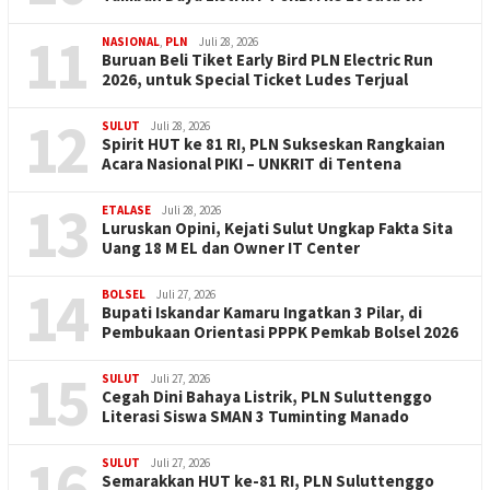
11
NASIONAL
,
PLN
Juli 28, 2026
Buruan Beli Tiket Early Bird PLN Electric Run
2026, untuk Special Ticket Ludes Terjual
12
SULUT
Juli 28, 2026
Spirit HUT ke 81 RI, PLN Sukseskan Rangkaian
Acara Nasional PIKI – UNKRIT di Tentena
13
ETALASE
Juli 28, 2026
Luruskan Opini, Kejati Sulut Ungkap Fakta Sita
Uang 18 M EL dan Owner IT Center
14
BOLSEL
Juli 27, 2026
Bupati Iskandar Kamaru Ingatkan 3 Pilar, di
Pembukaan Orientasi PPPK Pemkab Bolsel 2026
15
SULUT
Juli 27, 2026
Cegah Dini Bahaya Listrik, PLN Suluttenggo
Literasi Siswa SMAN 3 Tuminting Manado
16
SULUT
Juli 27, 2026
Semarakkan HUT ke-81 RI, PLN Suluttenggo