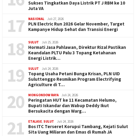
Sukses Tingkatkan Daya Listrik PT J RBM ke 10
Juta VA
17
NASIONAL
Juli 27, 2026
PLN Electric Run 2026 Gelar November, Target
Kampanye Hidup Sehat dan Transisi Energi
18
SULUT
Juli 25, 2026
Hormati Jasa Pahlawan, Direktur Rizal Pastikan
Keandalan PLTU Palu 3 Topang Ketahanan
Energi Listrik…
19
SULUT
Juli 24, 2026
Topang Usaha Petani Bunga Krisan, PLN UID
Suluttenggo Resmikan Program Electrifying
Agriculture di T…
20
MONGONDOW RAYA
Juli 24, 2026
Peringatan HUT ke 11 Kecamatan Helumo,
Bupati Iskandar dan Wabup Deddy Ikut
Bersukacita dengan Warg…
21
ETALASE
,
SULUT
Juli 24, 2026
Bos ITC Terseret Korupsi Tambang, Kejati Sulut
Sita Uang Miliaran dan Emas di Rumah JA