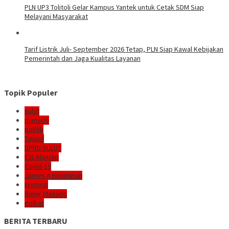
PLN UP3 Tolitoli Gelar Kampus Yantek untuk Cetak SDM Siap
Melayani Masyarakat
Tarif Listrik Juli- September 2026 Tetap, PLN Siap Kawal Kebijakan
Pemerintah dan Jaga Kualitas Layanan
Topik Populer
sulut
manado
politik
Talaud
DPRD SULUT
E2L-Mantap
Covid-19
James A Kojongian
kriminal
Banjir Manado
golkar
BERITA TERBARU