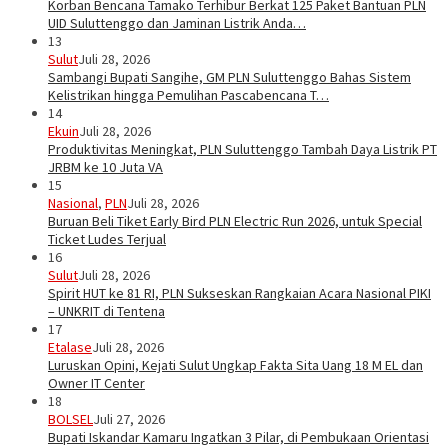
Korban Bencana Tamako Terhibur Berkat 125 Paket Bantuan PLN
UID Suluttenggo dan Jaminan Listrik Anda…
13
Sulut
Juli 28, 2026
Sambangi Bupati Sangihe, GM PLN Suluttenggo Bahas Sistem
Kelistrikan hingga Pemulihan Pascabencana T…
14
Ekuin
Juli 28, 2026
Produktivitas Meningkat, PLN Suluttenggo Tambah Daya Listrik PT
JRBM ke 10 Juta VA
15
Nasional
,
PLN
Juli 28, 2026
Buruan Beli Tiket Early Bird PLN Electric Run 2026, untuk Special
Ticket Ludes Terjual
16
Sulut
Juli 28, 2026
Spirit HUT ke 81 RI, PLN Sukseskan Rangkaian Acara Nasional PIKI
– UNKRIT di Tentena
17
Etalase
Juli 28, 2026
Luruskan Opini, Kejati Sulut Ungkap Fakta Sita Uang 18 M EL dan
Owner IT Center
18
BOLSEL
Juli 27, 2026
Bupati Iskandar Kamaru Ingatkan 3 Pilar, di Pembukaan Orientasi