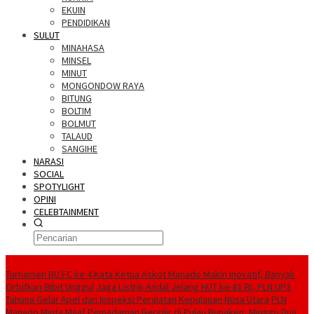
EKUIN
PENDIDIKAN
SULUT
MINAHASA
MINSEL
MINUT
MONGONDOW RAYA
BITUNG
BOLTIM
BOLMUT
TALAUD
SANGIHE
NARASI
SOCIAL
SPOTYLIGHT
OPINI
CELEBTAINMENT
BERITA TERBARU
Turnamen BU FC ke 4 Kata Ketua Askot Manado Makin Inovatif, Banyak
Orbitkan Bibit Unggul
Jaga Listrik Andal Jelang HUT ke-81 RI, PLN UP3
Tahuna Gelar Apel dan Inspeksi Peralatan Kepulauan Nusa Utara
PLN
Manado Minta Maaf Pemadaman Bergilir di Pulau Bunaken, Minggu Dua