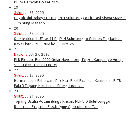
PPPK Pemkab Bolsel 2026
19
Sulut
Juli 27, 2026
Cegah Dini Bahaya Listrik, PLN Suluttenggo Literasi Siswa SMAN 3
Tuminting Manado
20
Sulut
Juli 27, 2026
Semarakkan HUT ke-81 RI, PLN Suluttenggo Sukses Tingkatkan
Daya Listrik PT J RBM ke 10 Juta VA
21
Nasional
Juli 27, 2026
PLN Electric Run 2026 Gelar November, Target Kampanye Hidup
Sehat dan Transisi Energi
22
Sulut
Juli 25, 2026
Hormati Jasa Pahlawan, Direktur Rizal Pastikan Keandalan PLTU
Palu 3 Topang Ketahanan Energi Listrik…
23
Sulut
Juli 24, 2026
Topang Usaha Petani Bunga Krisan, PLN UID Suluttenggo
Resmikan Program Electrifying Agriculture di T…