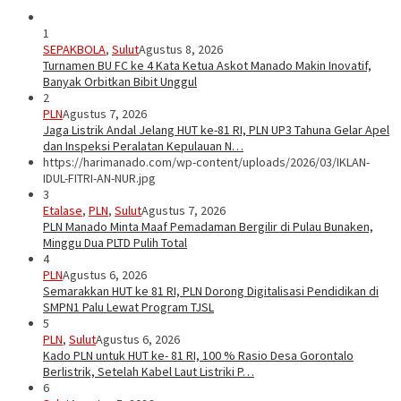
1
SEPAKBOLA
,
Sulut
Agustus 8, 2026
Turnamen BU FC ke 4 Kata Ketua Askot Manado Makin Inovatif,
Banyak Orbitkan Bibit Unggul
2
PLN
Agustus 7, 2026
Jaga Listrik Andal Jelang HUT ke-81 RI, PLN UP3 Tahuna Gelar Apel
dan Inspeksi Peralatan Kepulauan N…
https://harimanado.com/wp-content/uploads/2026/03/IKLAN-
IDUL-FITRI-AN-NUR.jpg
3
Etalase
,
PLN
,
Sulut
Agustus 7, 2026
PLN Manado Minta Maaf Pemadaman Bergilir di Pulau Bunaken,
Minggu Dua PLTD Pulih Total
4
PLN
Agustus 6, 2026
Semarakkan HUT ke 81 RI, PLN Dorong Digitalisasi Pendidikan di
SMPN1 Palu Lewat Program TJSL
5
PLN
,
Sulut
Agustus 6, 2026
Kado PLN untuk HUT ke- 81 RI, 100 % Rasio Desa Gorontalo
Berlistrik, Setelah Kabel Laut Listriki P…
6