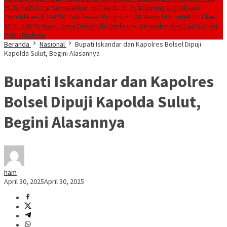
PLTD Pulih Total
Semarakkan HUT ke 81 RI, PLN Dorong Digitalisasi
Pendidikan di SMPN1 Palu Lewat Program TJSL
Kado PLN untuk HUT ke-
81 RI, 100 % Rasio Desa Gorontalo Berlistrik, Setelah Kabel Laut Listriki
Pulau Dudepo
Beranda
Nasional
Bupati Iskandar dan Kapolres Bolsel Dipuji
Kapolda Sulut, Begini Alasannya
Bupati Iskandar dan Kapolres
Bolsel Dipuji Kapolda Sulut,
Begini Alasannya
ham
April 30, 2025
April 30, 2025