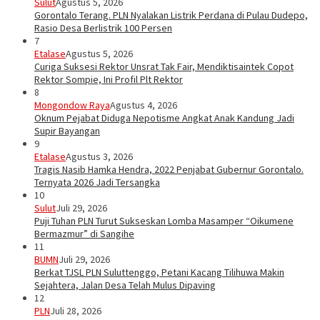
Sulut
Agustus 5, 2026
Gorontalo Terang. PLN Nyalakan Listrik Perdana di Pulau Dudepo,
Rasio Desa Berlistrik 100 Persen
7
Etalase
Agustus 5, 2026
Curiga Suksesi Rektor Unsrat Tak Fair, Mendiktisaintek Copot
Rektor Sompie, Ini Profil Plt Rektor
8
Mongondow Raya
Agustus 4, 2026
Oknum Pejabat Diduga Nepotisme Angkat Anak Kandung Jadi
Supir Bayangan
9
Etalase
Agustus 3, 2026
Tragis Nasib Hamka Hendra, 2022 Penjabat Gubernur Gorontalo.
Ternyata 2026 Jadi Tersangka
10
Sulut
Juli 29, 2026
Puji Tuhan PLN Turut Sukseskan Lomba Masamper “Oikumene
Bermazmur” di Sangihe
11
BUMN
Juli 29, 2026
Berkat TJSL PLN Suluttenggo, Petani Kacang Tilihuwa Makin
Sejahtera, Jalan Desa Telah Mulus Dipaving
12
PLN
Juli 28, 2026