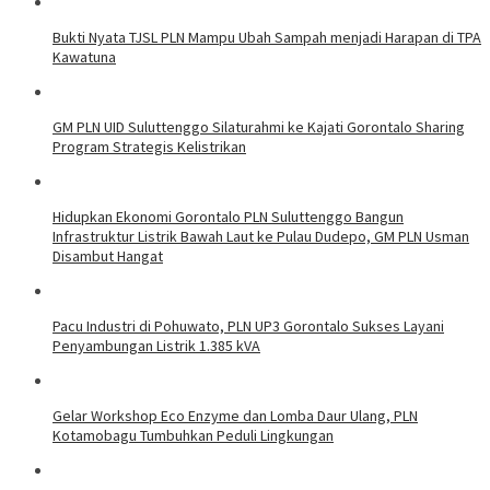
Bukti Nyata TJSL PLN Mampu Ubah Sampah menjadi Harapan di TPA
Kawatuna
GM PLN UID Suluttenggo Silaturahmi ke Kajati Gorontalo Sharing
Program Strategis Kelistrikan
Hidupkan Ekonomi Gorontalo PLN Suluttenggo Bangun
Infrastruktur Listrik Bawah Laut ke Pulau Dudepo, GM PLN Usman
Disambut Hangat
Pacu Industri di Pohuwato, PLN UP3 Gorontalo Sukses Layani
Penyambungan Listrik 1.385 kVA
Gelar Workshop Eco Enzyme dan Lomba Daur Ulang, PLN
Kotamobagu Tumbuhkan Peduli Lingkungan