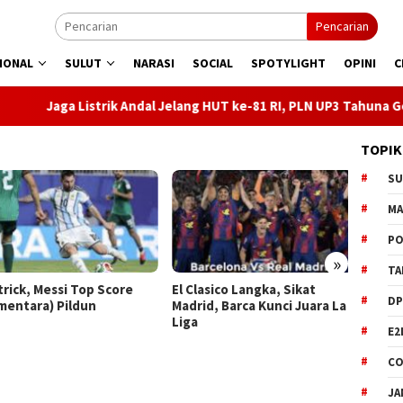
Pencarian
IONAL
SULUT
NARASI
SOCIAL
SPOTYLIGHT
OPINI
C
rik Andal Jelang HUT ke-81 RI, PLN UP3 Tahuna Gelar Apel dan Ins
TOPIK
S
M
PO
»
TA
rick, Messi Top Score
El Clasico Langka, Sikat
Saran
DP
entara) Pildun
Madrid, Barca Kunci Juara La
Tepat 
Liga
Waktu 
E2
CO
JA