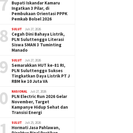
7
Bupati Iskandar Kamaru
Ingatkan 3 Pilar, di
Pembukaan Orientasi PPPK
Pemkab Bolsel 2026
8
SULUT
Juli 27, 2026
Cegah Dini Bahaya Listrik,
PLN Suluttenggo Literasi
Siswa SMAN 3 Tuminting
Manado
9
SULUT
Juli 27, 2026
Semarakkan HUT ke-81 RI,
PLN Suluttenggo Sukses
Tingkatkan Daya Listrik PT J
RBM ke 10 Juta VA
0
NASIONAL
Juli 27, 2026
PLN Electric Run 2026 Gelar
November, Target
Kampanye Hidup Sehat dan
Transisi Energi
1
SULUT
Juli 25, 2026
Hormati Jasa Pahlawan,
Direktur Rizal Pastikan