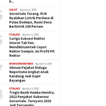
P…
5
SULUT
Agustus 5, 2026
Gorontalo Terang. PLN
Nyalakan Listrik Perdana di
Pulau Dudepo, Rasio Desa
Berlistrik 100 Persen
6
ETALASE
Agustus 5, 2026
Curiga Suksesi Rektor
Unsrat Tak Fair,
Mendiktisaintek Copot
Rektor Sompie, Ini Profil Plt
Rektor
7
MONGONDOW RAYA
Agustus 4, 2026
Oknum Pejabat Diduga
Nepotisme Angkat Anak
Kandung Jadi Supir
Bayangan
8
ETALASE
Agustus 3, 2026
Tragis Nasib Hamka Hendra,
2022 Penjabat Gubernur
Gorontalo. Ternyata 2026
Jadi Tersangka