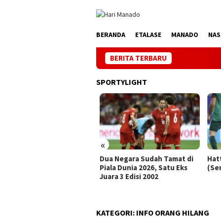
Loncat
ke
konten
BERANDA
ETALASE
MANADO
NAS
BERITA TERBARU
Jaga List
SPORTYLIGHT
«
ak 5 Gol, Messi Kudeta
Dua Negara Sudah Tamat di
Hatt
ta Klose Penccetak Gol
Piala Dunia 2026, Satu Eks
(Sem
rbanyak Sepanjang Masa
Juara 3 Edisi 2002
la Dunia
KATEGORI:
INFO ORANG HILANG