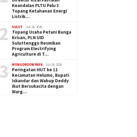
Keandalan PLTU Palu 3
Topang Ketahanan Energi
Listrik…
2
SULUT
Juli 24, 2026
Topang Usaha Petani Bunga
Krisan, PLN UID
Suluttenggo Resmikan
Program Electrifying
Agriculture di T…
3
MONGONDOW RAYA
Juli 24, 2026
Peringatan HUT ke 11
Kecamatan Helumo, Bupati
Iskandar dan Wabup Deddy
Ikut Bersukacita dengan
Warg…