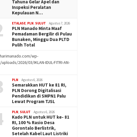
Tahuna Gelar Apel dan
Inspeksi Peralatan
Kepulauan N…
2
ETALASE
,
PLN
,
SULUT
Agustus 7, 2026
PLN Manado Minta Maaf
Pemadaman Bergilir di Pulau
Bunaken, Minggu Dua PLTD
Pulih Total
//harimanado.com/wp-
/uploads/2026/03/IKLAN-IDUL-FITRI-AN-
g
3
PLN
Agustus 6, 2026
Semarakkan HUT ke 81 RI,
PLN Dorong Digitalisasi
Pendidikan di SMPN1 Palu
Lewat Program TJSL
4
PLN
,
SULUT
Agustus 6, 2026
Kado PLN untuk HUT ke- 81
RI, 100 % Rasio Desa
Gorontalo Berlistrik,
Setelah Kabel Laut Listriki