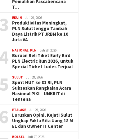
Pemulihan Pascabencana
T…
3
EKUIN
Juli 28, 2026
Produktivitas Meningkat,
PLN Suluttenggo Tambah
Daya Listrik PT JRBM ke 10
Juta VA
4
NASIONAL
,
PLN
Juli 28, 2026
Buruan Beli Tiket Early Bird
PLN Electric Run 2026, untuk
Special Ticket Ludes Terjual
5
SULUT
Juli 28, 2026
Spirit HUT ke 81 RI, PLN
Sukseskan Rangkaian Acara
Nasional PIKI – UNKRIT di
Tentena
6
ETALASE
Juli 28, 2026
Luruskan Opini, Kejati Sulut
Ungkap Fakta Sita Uang 18 M
EL dan Owner IT Center
BOLSEL
Juli 27, 2026