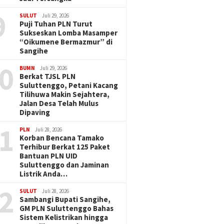
9
SULUT
Juli 29, 2026
Puji Tuhan PLN Turut
Sukseskan Lomba Masamper
“Oikumene Bermazmur” di
Sangihe
0
BUMN
Juli 29, 2026
Berkat TJSL PLN
Suluttenggo, Petani Kacang
Tilihuwa Makin Sejahtera,
Jalan Desa Telah Mulus
Dipaving
1
PLN
Juli 28, 2026
Korban Bencana Tamako
Terhibur Berkat 125 Paket
Bantuan PLN UID
Suluttenggo dan Jaminan
Listrik Anda…
2
SULUT
Juli 28, 2026
Sambangi Bupati Sangihe,
GM PLN Suluttenggo Bahas
Sistem Kelistrikan hingga