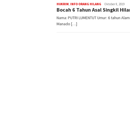
HUKRIM
,
INFO ORANG HILANG
ham
Oktober 8, 2019
Bocah 6 Tahun Asal Singkil Hil
Nama: PUTRI LUMENTUT Umur: 6 tahun Alamat:
Manado […]