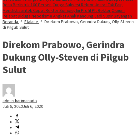
Desa Berlistrik 100 Persen
Curiga Suksesi Rektor Unsrat Tak Fair,
Mendiktisaintek Copot Rektor Sompie, Ini Profil Plt Rektor
Oknum
Pejabat Diduga Nepotisme Angkat Anak Kandung Jadi Supir Bayangan
Beranda
Etalase
Direkom Prabowo, Gerindra Dukung Olly-Steven
di Pilgub Sulut
Direkom Prabowo, Gerindra
Dukung Olly-Steven di Pilgub
Sulut
admin-harimanado
Juli 6, 2020
Juli 6, 2020