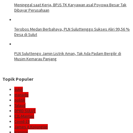
Meninggal saat Kerja, BPJS TK Karyawan asal Poyowa Besar Tak
Dibayar Perusahaan
Terobos Medan Berbahaya, PLN Suluttenggo Sukses Aliri 99,56 %
Desa di Sulut
PLN Suluttengo Jamin Listrik Aman, Tak Ada Padam Bergilir di
Musim Kemarau Panjang
Topik Populer
sulut
manado
politik
Talaud
DPRD SULUT
E2L-Mantap
Covid-19
James A Kojongian
kriminal