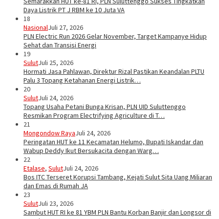
Semarakkan HUT ke-81 RI, PLN Suluttenggo Sukses Tingkatkan
Daya Listrik PT J RBM ke 10 Juta VA
18
Nasional
Juli 27, 2026
PLN Electric Run 2026 Gelar November, Target Kampanye Hidup
Sehat dan Transisi Energi
19
Sulut
Juli 25, 2026
Hormati Jasa Pahlawan, Direktur Rizal Pastikan Keandalan PLTU
Palu 3 Topang Ketahanan Energi Listrik…
20
Sulut
Juli 24, 2026
Topang Usaha Petani Bunga Krisan, PLN UID Suluttenggo
Resmikan Program Electrifying Agriculture di T…
21
Mongondow Raya
Juli 24, 2026
Peringatan HUT ke 11 Kecamatan Helumo, Bupati Iskandar dan
Wabup Deddy Ikut Bersukacita dengan Warg…
22
Etalase
,
Sulut
Juli 24, 2026
Bos ITC Terseret Korupsi Tambang, Kejati Sulut Sita Uang Miliaran
dan Emas di Rumah JA
23
Sulut
Juli 23, 2026
Sambut HUT RI ke 81 YBM PLN Bantu Korban Banjir dan Longsor di