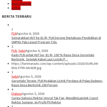
Banjir Manado
golkar
BERITA TERBARU
1
PLN
Agustus 6, 2026
Semarakkan HUT ke 81 RI, PLN Dorong Digitalisasi Pendidikan di
SMPN1 Palu Lewat Program TJSL
2
PLN
,
Sulut
Agustus 6, 2026
Kado PLN untuk HUT ke- 81 RI, 100 % Rasio Desa Gorontalo
Berlistrik, Setelah Kabel Laut Listriki P…
https://harimanado.com/wp-content/uploads/2026/03/IKLAN-
IDUL-FITRI-AN-NUR.jpg
3
Sulut
Agustus 5, 2026
Gorontalo Terang. PLN Nyalakan Listrik Perdana di Pulau Dudepo,
Rasio Desa Berlistrik 100 Persen
4
Etalase
Agustus 5, 2026
Curiga Suksesi Rektor Unsrat Tak Fair, Mendiktisaintek Copot
Rektor Sompie, Ini Profil Plt Rektor
5