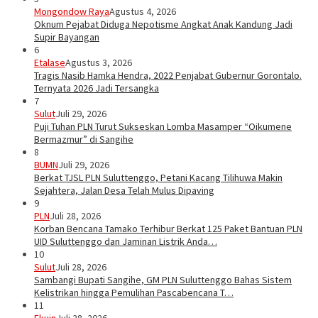
Mongondow Raya
Agustus 4, 2026
Oknum Pejabat Diduga Nepotisme Angkat Anak Kandung Jadi
Supir Bayangan
6
Etalase
Agustus 3, 2026
Tragis Nasib Hamka Hendra, 2022 Penjabat Gubernur Gorontalo.
Ternyata 2026 Jadi Tersangka
7
Sulut
Juli 29, 2026
Puji Tuhan PLN Turut Sukseskan Lomba Masamper “Oikumene
Bermazmur” di Sangihe
8
BUMN
Juli 29, 2026
Berkat TJSL PLN Suluttenggo, Petani Kacang Tilihuwa Makin
Sejahtera, Jalan Desa Telah Mulus Dipaving
9
PLN
Juli 28, 2026
Korban Bencana Tamako Terhibur Berkat 125 Paket Bantuan PLN
UID Suluttenggo dan Jaminan Listrik Anda…
10
Sulut
Juli 28, 2026
Sambangi Bupati Sangihe, GM PLN Suluttenggo Bahas Sistem
Kelistrikan hingga Pemulihan Pascabencana T…
11
Ekuin
Juli 28, 2026