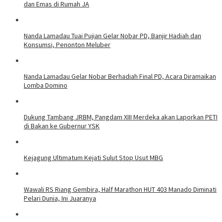
dan Emas di Rumah JA
Nanda Lamadau Tuai Pujian Gelar Nobar PD, Banjir Hadiah dan
Konsumsi, Penonton Meluber
Nanda Lamadau Gelar Nobar Berhadiah Final PD, Acara Diramaikan
Lomba Domino
Dukung Tambang JRBM, Pangdam XIII Merdeka akan Laporkan PETI
di Bakan ke Gubernur YSK
Kejagung Ultimatum Kejati Sulut Stop Usut MBG
Wawali RS Riang Gembira, Half Marathon HUT 403 Manado Diminati
Pelari Dunia, Ini Juaranya