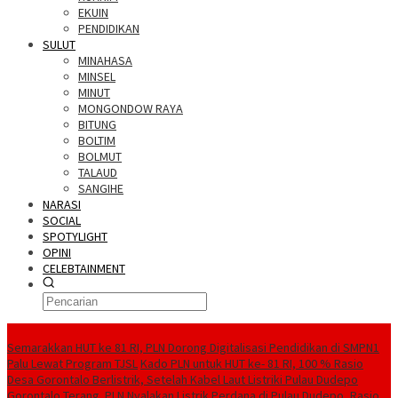
EKUIN
PENDIDIKAN
SULUT
MINAHASA
MINSEL
MINUT
MONGONDOW RAYA
BITUNG
BOLTIM
BOLMUT
TALAUD
SANGIHE
NARASI
SOCIAL
SPOTYLIGHT
OPINI
CELEBTAINMENT
BERITA TERBARU
Semarakkan HUT ke 81 RI, PLN Dorong Digitalisasi Pendidikan di SMPN1
Palu Lewat Program TJSL
Kado PLN untuk HUT ke- 81 RI, 100 % Rasio
Desa Gorontalo Berlistrik, Setelah Kabel Laut Listriki Pulau Dudepo
Gorontalo Terang. PLN Nyalakan Listrik Perdana di Pulau Dudepo, Rasio