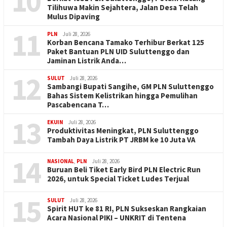
10
Tilihuwa Makin Sejahtera, Jalan Desa Telah
Mulus Dipaving
11
PLN
Juli 28, 2026
Korban Bencana Tamako Terhibur Berkat 125
Paket Bantuan PLN UID Suluttenggo dan
Jaminan Listrik Anda…
12
SULUT
Juli 28, 2026
Sambangi Bupati Sangihe, GM PLN Suluttenggo
Bahas Sistem Kelistrikan hingga Pemulihan
Pascabencana T…
13
EKUIN
Juli 28, 2026
Produktivitas Meningkat, PLN Suluttenggo
Tambah Daya Listrik PT JRBM ke 10 Juta VA
14
NASIONAL
,
PLN
Juli 28, 2026
Buruan Beli Tiket Early Bird PLN Electric Run
2026, untuk Special Ticket Ludes Terjual
15
SULUT
Juli 28, 2026
Spirit HUT ke 81 RI, PLN Sukseskan Rangkaian
Acara Nasional PIKI – UNKRIT di Tentena