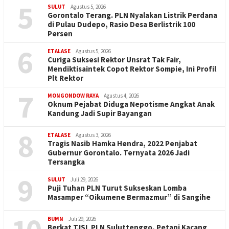
5
SULUT
Agustus 5, 2026
Gorontalo Terang. PLN Nyalakan Listrik Perdana
di Pulau Dudepo, Rasio Desa Berlistrik 100
Persen
6
ETALASE
Agustus 5, 2026
Curiga Suksesi Rektor Unsrat Tak Fair,
Mendiktisaintek Copot Rektor Sompie, Ini Profil
Plt Rektor
7
MONGONDOW RAYA
Agustus 4, 2026
Oknum Pejabat Diduga Nepotisme Angkat Anak
Kandung Jadi Supir Bayangan
8
ETALASE
Agustus 3, 2026
Tragis Nasib Hamka Hendra, 2022 Penjabat
Gubernur Gorontalo. Ternyata 2026 Jadi
Tersangka
9
SULUT
Juli 29, 2026
Puji Tuhan PLN Turut Sukseskan Lomba
Masamper “Oikumene Bermazmur” di Sangihe
BUMN
Juli 29, 2026
Berkat TJSL PLN Suluttenggo, Petani Kacang