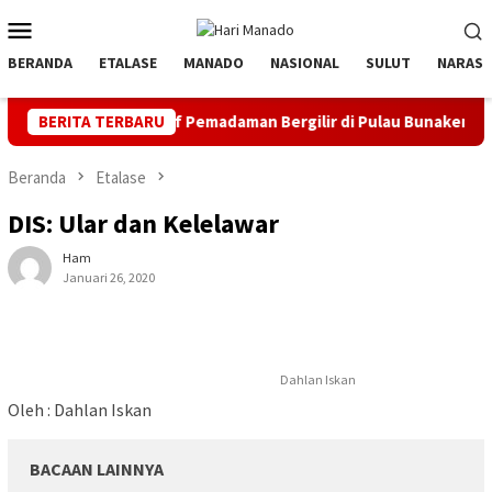
Loncat
Menu
ke
Mobile
konten
BERANDA
ETALASE
MANADO
NASIONAL
SULUT
NARASI
Pemadaman Bergilir di Pulau Bunaken, Minggu Dua PLTD Pulih To
BERITA TERBARU
Beranda
Etalase
DIS: Ular dan Kelelawar
Ham
Januari 26, 2020
Dahlan Iskan
Oleh : Dahlan Iskan
BACAAN LAINNYA