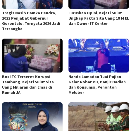
Tragis Nasib Hamka Hendra,
Luruskan Opini, Kejati Sulut
2022 Penjabat Gubernur
Ungkap Fakta Sita Uang 18 M EL
Gorontalo. Ternyata 2026 Jadi
dan Owner IT Center
Tersangka
Bos ITC Terseret Korupsi
Nanda Lamadau Tuai Pujian
Tambang, Kejati Sulut Sita
Gelar Nobar PD, Banjir Hadiah
Uang Miliaran dan Emas di
dan Konsumsi, Penonton
Rumah JA
Meluber