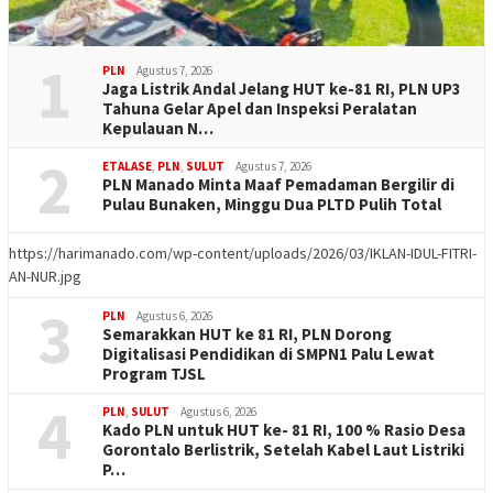
1
PLN
Agustus 7, 2026
Jaga Listrik Andal Jelang HUT ke-81 RI, PLN UP3
Tahuna Gelar Apel dan Inspeksi Peralatan
Kepulauan N…
2
ETALASE
,
PLN
,
SULUT
Agustus 7, 2026
PLN Manado Minta Maaf Pemadaman Bergilir di
Pulau Bunaken, Minggu Dua PLTD Pulih Total
https://harimanado.com/wp-content/uploads/2026/03/IKLAN-IDUL-FITRI-
AN-NUR.jpg
3
PLN
Agustus 6, 2026
Semarakkan HUT ke 81 RI, PLN Dorong
Digitalisasi Pendidikan di SMPN1 Palu Lewat
Program TJSL
4
PLN
,
SULUT
Agustus 6, 2026
Kado PLN untuk HUT ke- 81 RI, 100 % Rasio Desa
Gorontalo Berlistrik, Setelah Kabel Laut Listriki
P…