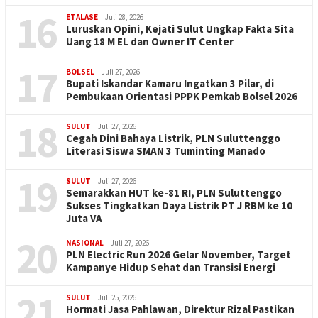
16
ETALASE
Juli 28, 2026
Luruskan Opini, Kejati Sulut Ungkap Fakta Sita
Uang 18 M EL dan Owner IT Center
17
BOLSEL
Juli 27, 2026
Bupati Iskandar Kamaru Ingatkan 3 Pilar, di
Pembukaan Orientasi PPPK Pemkab Bolsel 2026
18
SULUT
Juli 27, 2026
Cegah Dini Bahaya Listrik, PLN Suluttenggo
Literasi Siswa SMAN 3 Tuminting Manado
19
SULUT
Juli 27, 2026
Semarakkan HUT ke-81 RI, PLN Suluttenggo
Sukses Tingkatkan Daya Listrik PT J RBM ke 10
Juta VA
20
NASIONAL
Juli 27, 2026
PLN Electric Run 2026 Gelar November, Target
Kampanye Hidup Sehat dan Transisi Energi
21
SULUT
Juli 25, 2026
Hormati Jasa Pahlawan, Direktur Rizal Pastikan