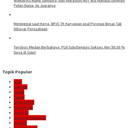
Wawali RS Riang Gembira, Half Marathon HUT 403 Manado Diminati
Pelari Dunia, Ini Juaranya
Meninggal saat Kerja, BPJS TK Karyawan asal Poyowa Besar Tak
Dibayar Perusahaan
Terobos Medan Berbahaya, PLN Suluttenggo Sukses Aliri 99,56 %
Desa di Sulut
Topik Populer
sulut
manado
politik
Talaud
DPRD SULUT
E2L-Mantap
Covid-19
James A Kojongian
kriminal