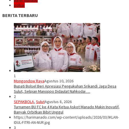
Banjir Manado
golkar
BERITA TERBARU
1
Mongondow Raya
Agustus 10, 2026
Bupati Bolsel Beri Apresiasi Pengukuhan Srikandi Jaga Desa
Sulut, Selpian Manoppo Didaulat Nahkodai …
2
SEPAKBOLA
,
Sulut
Agustus 8, 2026
Turnamen BU FC ke 4 Kata Ketua Askot Manado Makin Inovatif,
Banyak Orbitkan Bibit Unggul
https://harimanado.com/wp-content/uploads/2026/03/IKLAN-
IDUL-FITRI-AN-NUR.jpg
3