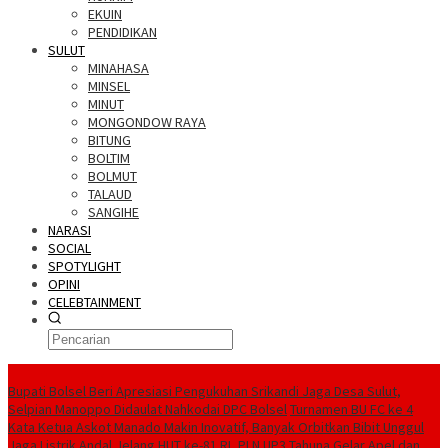
EKUIN
PENDIDIKAN
SULUT
MINAHASA
MINSEL
MINUT
MONGONDOW RAYA
BITUNG
BOLTIM
BOLMUT
TALAUD
SANGIHE
NARASI
SOCIAL
SPOTYLIGHT
OPINI
CELEBTAINMENT
BERITA TERBARU
Bupati Bolsel Beri Apresiasi Pengukuhan Srikandi Jaga Desa Sulut,
Selpian Manoppo Didaulat Nahkodai DPC Bolsel
Turnamen BU FC ke 4
Kata Ketua Askot Manado Makin Inovatif, Banyak Orbitkan Bibit Unggul
Jaga Listrik Andal Jelang HUT ke-81 RI, PLN UP3 Tahuna Gelar Apel dan