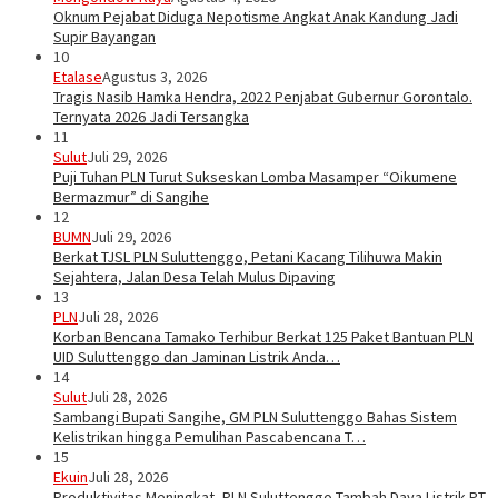
Oknum Pejabat Diduga Nepotisme Angkat Anak Kandung Jadi
Supir Bayangan
10
Etalase
Agustus 3, 2026
Tragis Nasib Hamka Hendra, 2022 Penjabat Gubernur Gorontalo.
Ternyata 2026 Jadi Tersangka
11
Sulut
Juli 29, 2026
Puji Tuhan PLN Turut Sukseskan Lomba Masamper “Oikumene
Bermazmur” di Sangihe
12
BUMN
Juli 29, 2026
Berkat TJSL PLN Suluttenggo, Petani Kacang Tilihuwa Makin
Sejahtera, Jalan Desa Telah Mulus Dipaving
13
PLN
Juli 28, 2026
Korban Bencana Tamako Terhibur Berkat 125 Paket Bantuan PLN
UID Suluttenggo dan Jaminan Listrik Anda…
14
Sulut
Juli 28, 2026
Sambangi Bupati Sangihe, GM PLN Suluttenggo Bahas Sistem
Kelistrikan hingga Pemulihan Pascabencana T…
15
Ekuin
Juli 28, 2026
Produktivitas Meningkat, PLN Suluttenggo Tambah Daya Listrik PT