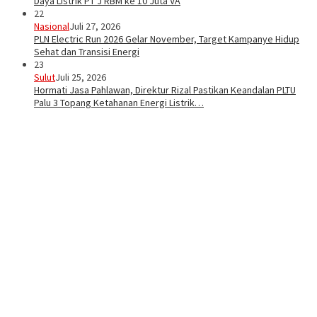
Daya Listrik PT J RBM ke 10 Juta VA
22
Nasional
Juli 27, 2026
PLN Electric Run 2026 Gelar November, Target Kampanye Hidup
Sehat dan Transisi Energi
23
Sulut
Juli 25, 2026
Hormati Jasa Pahlawan, Direktur Rizal Pastikan Keandalan PLTU
Palu 3 Topang Ketahanan Energi Listrik…