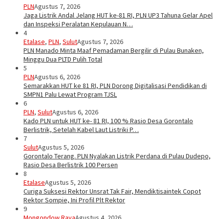
PLN
Agustus 7, 2026
Jaga Listrik Andal Jelang HUT ke-81 RI, PLN UP3 Tahuna Gelar Apel
dan Inspeksi Peralatan Kepulauan N…
4
Etalase
,
PLN
,
Sulut
Agustus 7, 2026
PLN Manado Minta Maaf Pemadaman Bergilir di Pulau Bunaken,
Minggu Dua PLTD Pulih Total
5
PLN
Agustus 6, 2026
Semarakkan HUT ke 81 RI, PLN Dorong Digitalisasi Pendidikan di
SMPN1 Palu Lewat Program TJSL
6
PLN
,
Sulut
Agustus 6, 2026
Kado PLN untuk HUT ke- 81 RI, 100 % Rasio Desa Gorontalo
Berlistrik, Setelah Kabel Laut Listriki P…
7
Sulut
Agustus 5, 2026
Gorontalo Terang. PLN Nyalakan Listrik Perdana di Pulau Dudepo,
Rasio Desa Berlistrik 100 Persen
8
Etalase
Agustus 5, 2026
Curiga Suksesi Rektor Unsrat Tak Fair, Mendiktisaintek Copot
Rektor Sompie, Ini Profil Plt Rektor
9
Mongondow Raya
Agustus 4, 2026