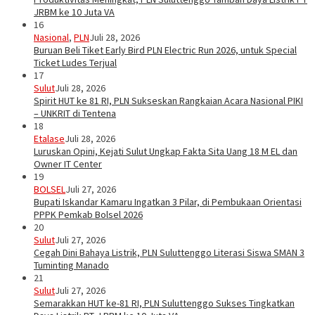
JRBM ke 10 Juta VA
16
Nasional
,
PLN
Juli 28, 2026
Buruan Beli Tiket Early Bird PLN Electric Run 2026, untuk Special
Ticket Ludes Terjual
17
Sulut
Juli 28, 2026
Spirit HUT ke 81 RI, PLN Sukseskan Rangkaian Acara Nasional PIKI
– UNKRIT di Tentena
18
Etalase
Juli 28, 2026
Luruskan Opini, Kejati Sulut Ungkap Fakta Sita Uang 18 M EL dan
Owner IT Center
19
BOLSEL
Juli 27, 2026
Bupati Iskandar Kamaru Ingatkan 3 Pilar, di Pembukaan Orientasi
PPPK Pemkab Bolsel 2026
20
Sulut
Juli 27, 2026
Cegah Dini Bahaya Listrik, PLN Suluttenggo Literasi Siswa SMAN 3
Tuminting Manado
21
Sulut
Juli 27, 2026
Semarakkan HUT ke-81 RI, PLN Suluttenggo Sukses Tingkatkan