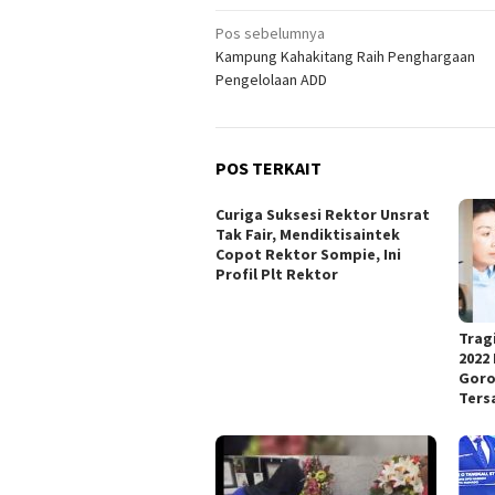
Navigasi
Pos sebelumnya
Kampung Kahakitang Raih Penghargaan
pos
Pengelolaan ADD
POS TERKAIT
Curiga Suksesi Rektor Unsrat
Tak Fair, Mendiktisaintek
Copot Rektor Sompie, Ini
Profil Plt Rektor
Trag
2022
Goro
Ters