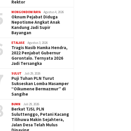
Rektor
5
MONGONDOW RAYA
Agustus 4, 2026
Oknum Pejabat Diduga
Nepotisme Angkat Anak
Kandung Jadi Supir
Bayangan
6
ETALASE
Agustus 3, 2026
Tragis Nasib Hamka Hendra,
2022 Penjabat Gubernur
Gorontalo. Ternyata 2026
Jadi Tersangka
7
SULUT
Juli 29, 2026
Puji Tuhan PLN Turut
Sukseskan Lomba Masamper
“Oikumene Bermazmur” di
Sangihe
8
BUMN
Juli 29, 2026
Berkat TJSL PLN
Suluttenggo, Petani Kacang
Tilihuwa Makin Sejahtera,
Jalan Desa Telah Mulus
Dipaving