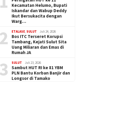
1
Kecamatan Helumo, Bupati
Iskandar dan Wabup Deddy
Ikut Bersukacita dengan
Warg…
2
ETALASE
,
SULUT
Juli 24, 2026
Bos ITC Terseret Korupsi
Tambang, Kejati Sulut Sita
Uang Miliaran dan Emas di
Rumah JA
3
SULUT
Juli 23, 2026
Sambut HUT RI ke 81 YBM
PLN Bantu Korban Banjir dan
Longsor di Tamako