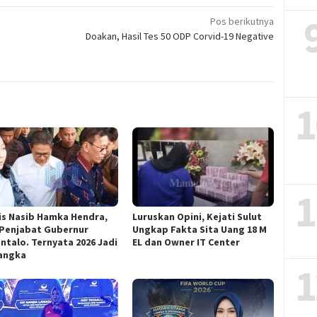
Pos berikutnya
Doakan, Hasil Tes 50 ODP Corvid-19 Negative
1
1
is Nasib Hamka Hendra,
Luruskan Opini, Kejati Sulut
 Penjabat Gubernur
Ungkap Fakta Sita Uang 18 M
ntalo. Ternyata 2026 Jadi
EL dan Owner IT Center
angka
1