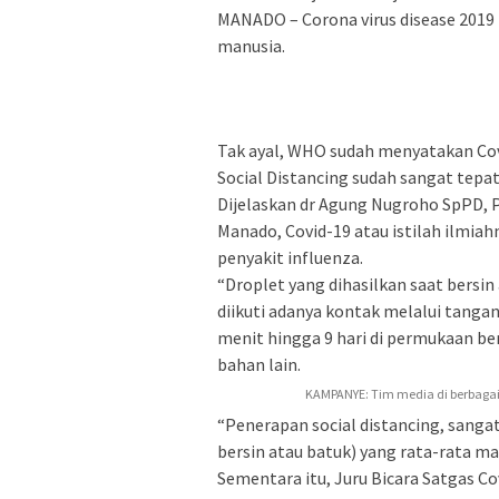
MANADO – Corona virus disease 2019
manusia.
Tak ayal, WHO sudah menyatakan Co
Social Distancing sudah sangat tepa
Dijelaskan dr Agung Nugroho SpPD, P
Manado, Covid-19 atau istilah ilmiah
penyakit influenza.
“Droplet yang dihasilkan saat bersin
diikuti adanya kontak melalui tangan
menit hingga 9 hari di permukaan be
bahan lain.
KAMPANYE: Tim media di berbaga
“Penerapan social distancing, sanga
bersin atau batuk) yang rata-rata ma
Sementara itu, Juru Bicara Satgas C