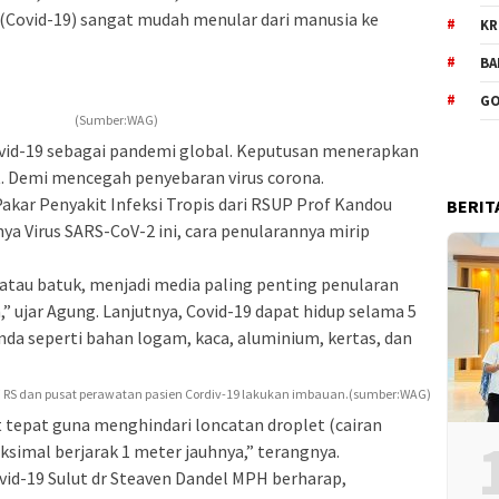
 (Covid-19) sangat mudah menular dari manusia ke
KR
BA
GO
(Sumber:WAG)
vid-19 sebagai pandemi global. Keputusan menerapkan
t. Demi mencegah penyebaran virus corona.
akar Penyakit Infeksi Tropis dari RSUP Prof Kandou
BERIT
nya Virus SARS-CoV-2 ini, cara penularannya mirip
 atau batuk, menjadi media paling penting penularan
,” ujar Agung. Lanjutnya, Covid-19 dapat hidup selama 5
nda seperti bahan logam, kaca, aluminium, kertas, dan
i RS dan pusat perawatan pasien Cordiv-19 lakukan imbauan.(sumber:WAG)
t tepat guna menghindari loncatan droplet (cairan
ksimal berjarak 1 meter jauhnya,” terangnya.
ovid-19 Sulut dr Steaven Dandel MPH berharap,