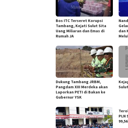
Bos ITC Terseret Korupsi
Nand
Tambang, Kejati Sulut Sita
Gela
Uang Miliaran dan Emas di
dan 
Rumah JA
Melu
Dukung Tambang JRBM,
Keja
Pangdam XIII Merdeka akan
Sulu
Laporkan PETI di Bakan ke
Gubernur YSK
Tero
PLN 
99,56