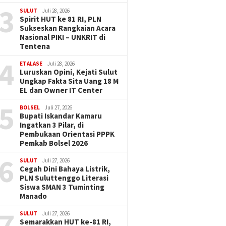
3
SULUT
Juli 28, 2026
Spirit HUT ke 81 RI, PLN
Sukseskan Rangkaian Acara
Nasional PIKI – UNKRIT di
Tentena
4
ETALASE
Juli 28, 2026
Luruskan Opini, Kejati Sulut
Ungkap Fakta Sita Uang 18 M
EL dan Owner IT Center
5
BOLSEL
Juli 27, 2026
Bupati Iskandar Kamaru
Ingatkan 3 Pilar, di
Pembukaan Orientasi PPPK
Pemkab Bolsel 2026
6
SULUT
Juli 27, 2026
Cegah Dini Bahaya Listrik,
PLN Suluttenggo Literasi
Siswa SMAN 3 Tuminting
Manado
7
SULUT
Juli 27, 2026
Semarakkan HUT ke-81 RI,