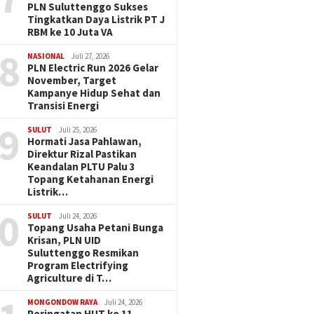
PLN Suluttenggo Sukses
Tingkatkan Daya Listrik PT J
RBM ke 10 Juta VA
8
NASIONAL
Juli 27, 2026
PLN Electric Run 2026 Gelar
November, Target
Kampanye Hidup Sehat dan
Transisi Energi
9
SULUT
Juli 25, 2026
Hormati Jasa Pahlawan,
Direktur Rizal Pastikan
Keandalan PLTU Palu 3
Topang Ketahanan Energi
Listrik…
0
SULUT
Juli 24, 2026
Topang Usaha Petani Bunga
Krisan, PLN UID
Suluttenggo Resmikan
Program Electrifying
Agriculture di T…
MONGONDOW RAYA
Juli 24, 2026
Peringatan HUT ke 11