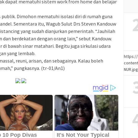
k dapat mematuhi sistem work from home dan belajar
as publik. Dimohon mematuhi isolasi diri di rumah guna
 Dandel. Sementara itu, Wagub Sulut Drs Steven Kandouw
stancing yang sudah dianjurkan pemerintah. “Jauhilah
n dan berdekatan dengan orang lain,” sebut Kandouw.
 di bawah sinar matahari. Begitu juga sirkulasi udara
ngan yang lembab.
https:
ssal, reuni, arisan, dan sebagainya. Kalau boleh
content
 rumah,” pungkasnya. (tr-01/An1)
NUR.jp