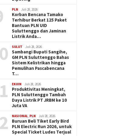
9
PLN
Juli 28, 2026
Korban Bencana Tamako
Terhibur Berkat 125 Paket
Bantuan PLN UID
Suluttenggo dan Jaminan
Listrik Anda…
0
SULUT
Juli 28, 2026
Sambangi Bupati Sangihe,
GM PLN Suluttenggo Bahas
Sistem Kelistrikan hingga
Pemulihan Pascabencana
T…
1
EKUIN
Juli 28, 2026
Produktivitas Meningkat,
PLN Suluttenggo Tambah
Daya Listrik PT JRBM ke 10
Juta VA
2
NASIONAL
,
PLN
Juli 28, 2026
Buruan Beli Tiket Early Bird
PLN Electric Run 2026, untuk
Special Ticket Ludes Terjual