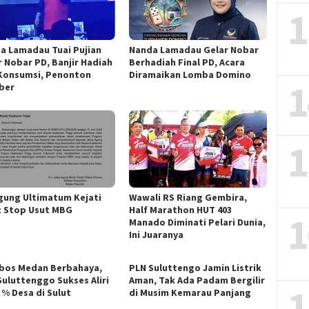
1
a Lamadau Tuai Pujian
Nanda Lamadau Gelar Nobar
r Nobar PD, Banjir Hadiah
Berhadiah Final PD, Acara
Konsumsi, Penonton
Diramaikan Lomba Domino
1
ber
1
gung Ultimatum Kejati
Wawali RS Riang Gembira,
t Stop Usut MBG
Half Marathon HUT 403
1
Manado Diminati Pelari Dunia,
Ini Juaranya
bos Medan Berbahaya,
PLN Suluttengo Jamin Listrik
Suluttenggo Sukses Aliri
Aman, Tak Ada Padam Bergilir
1
 % Desa di Sulut
di Musim Kemarau Panjang