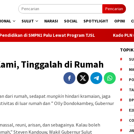
Pencarian
IONAL
SULUT
NARASI
SOCIAL
SPOTYLIGHT
OPINI
C
N1 Palu Lewat Program TJSL
Kado PLN untuk HUT ke- 81 RI
TOPIK
S
mi, Tinggalah di Rumah
M
PO
TA
an dari rumah, sedapat
mungkin
hindari kramaian, jaga
DP
ktivitas di luar rumah dan ” Olly Dondokambey, Gubernur
E2
CO
ssal, reuni, arisan, dan sebagainya. Kalau boleh
JA
i rumah,” Steven Kandouw, Wakil Gubernur Sulut