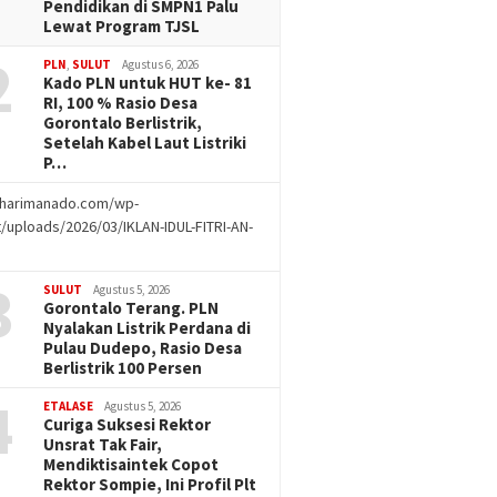
Pendidikan di SMPN1 Palu
Lewat Program TJSL
2
PLN
,
SULUT
Agustus 6, 2026
Kado PLN untuk HUT ke- 81
RI, 100 % Rasio Desa
Gorontalo Berlistrik,
Setelah Kabel Laut Listriki
P…
//harimanado.com/wp-
/uploads/2026/03/IKLAN-IDUL-FITRI-AN-
g
3
SULUT
Agustus 5, 2026
Gorontalo Terang. PLN
Nyalakan Listrik Perdana di
Pulau Dudepo, Rasio Desa
Berlistrik 100 Persen
4
ETALASE
Agustus 5, 2026
Curiga Suksesi Rektor
Unsrat Tak Fair,
Mendiktisaintek Copot
Rektor Sompie, Ini Profil Plt