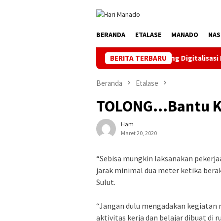
Loncat
ke
konten
BERANDA
ETALASE
MANADO
NAS
rakkan HUT ke 81 RI, PLN Dorong Digitalisasi Pendidikan di SMP
BERITA TERBARU
Beranda
Etalase
TOLONG…Bantu Ka
Ham
Maret 20, 2020
“Sebisa mungkin laksanakan pekerja
jarak minimal dua meter ketika bera
Sulut.
“Jangan dulu mengadakan kegiatan ma
aktivitas kerja dan belajar dibuat d