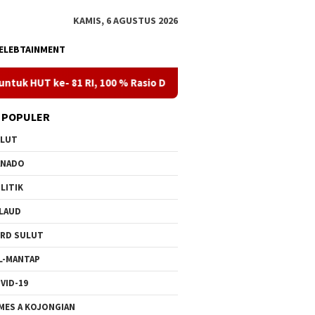
KAMIS, 6 AGUSTUS 2026
ELEBTAINMENT
, 100 % Rasio Desa Gorontalo Berlistrik, Setelah Kabel Laut List
 POPULER
ULUT
ANADO
LITIK
LAUD
RD SULUT
L-MANTAP
VID-19
MES A KOJONGIAN