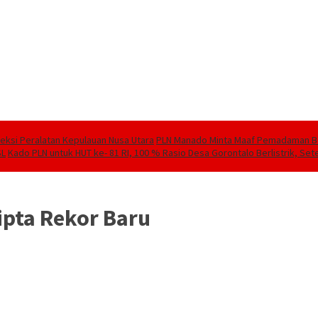
speksi Peralatan Kepulauan Nusa Utara
PLN Manado Minta Maaf Pemadaman Berg
SL
Kado PLN untuk HUT ke- 81 RI, 100 % Rasio Desa Gorontalo Berlistrik, Sete
ipta Rekor Baru