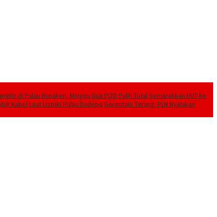
ilir di Pulau Bunaken, Minggu Dua PLTD Pulih Total
Semarakkan HUT ke
lah Kabel Laut Listriki Pulau Dudepo
Gorontalo Terang. PLN Nyalakan