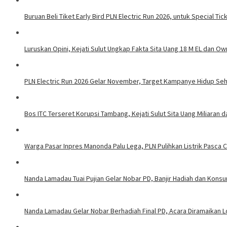
Buruan Beli Tiket Early Bird PLN Electric Run 2026, untuk Special Tic
Luruskan Opini, Kejati Sulut Ungkap Fakta Sita Uang 18 M EL dan Ow
PLN Electric Run 2026 Gelar November, Target Kampanye Hidup Seha
Bos ITC Terseret Korupsi Tambang, Kejati Sulut Sita Uang Miliaran 
Warga Pasar Inpres Manonda Palu Lega, PLN Pulihkan Listrik Pasca
Nanda Lamadau Tuai Pujian Gelar Nobar PD, Banjir Hadiah dan Kons
Nanda Lamadau Gelar Nobar Berhadiah Final PD, Acara Diramaikan