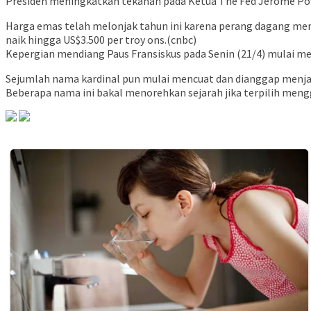
Presiden meningkatkan tekanan pada Ketua The Fed Jerome Pow
Harga emas telah melonjak tahun ini karena perang dagang me
naik hingga US$3.500 per troy ons.(cnbc)
Kepergian mendiang Paus Fransiskus pada Senin (21/4) mulai m
Sejumlah nama kardinal pun mulai mencuat dan dianggap menjadi
Beberapa nama ini bakal menorehkan sejarah jika terpilih mengg