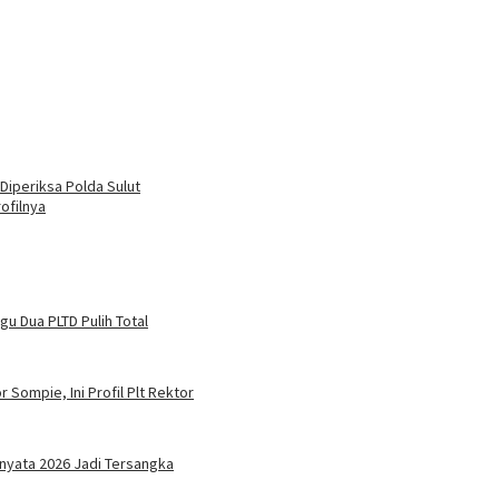
iperiksa Polda Sulut
ofilnya
u Dua PLTD Pulih Total
 Sompie, Ini Profil Plt Rektor
nyata 2026 Jadi Tersangka