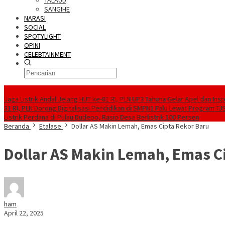
TALAUD
SANGIHE
NARASI
SOCIAL
SPOTYLIGHT
OPINI
CELEBTAINMENT
BERITA TERBARU
Jaga Listrik Andal Jelang HUT ke-81 RI, PLN UP3 Tahuna Gelar Apel dan In
81 RI, PLN Dorong Digitalisasi Pendidikan di SMPN1 Palu Lewat Program TJ
Listrik Perdana di Pulau Dudepo, Rasio Desa Berlistrik 100 Persen
Beranda
Etalase
Dollar AS Makin Lemah, Emas Cipta Rekor Baru
Dollar AS Makin Lemah, Emas C
ham
April 22, 2025