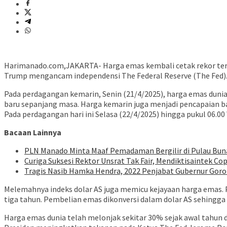
Harimanado.com,JAKARTA- Harga emas kembali cetak rekor terting
Trump mengancam independensi The Federal Reserve (The Fed)
Pada perdagangan kemarin, Senin (21/4/2025), harga emas dunia 
baru sepanjang masa. Harga kemarin juga menjadi pencapaian ba
Pada perdagangan hari ini Selasa (22/4/2025) hingga pukul 06.00
Bacaan Lainnya
PLN Manado Minta Maaf Pemadaman Bergilir di Pulau Buna
Curiga Suksesi Rektor Unsrat Tak Fair, Mendiktisaintek Cop
Tragis Nasib Hamka Hendra, 2022 Penjabat Gubernur Goron
Melemahnya indeks dolar AS juga memicu kejayaan harga emas. P
tiga tahun. Pembelian emas dikonversi dalam dolar AS sehing
Harga emas dunia telah melonjak sekitar 30% sejak awal tahun 