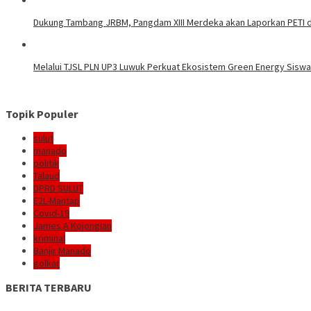
Dukung Tambang JRBM, Pangdam XIII Merdeka akan Laporkan PETI d
Melalui TJSL PLN UP3 Luwuk Perkuat Ekosistem Green Energy Sisw
Topik Populer
sulut
manado
politik
Talaud
DPRD SULUT
E2L-Mantap
Covid-19
James A Kojongian
kriminal
Banjir Manado
golkar
BERITA TERBARU