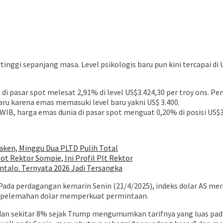
gi sepanjang masa. Level psikologis baru pun kini tercapai di US
.
di pasar spot melesat 2,91% di level US$3.424,30 per troy ons. 
ru karena emas memasuki level baru yakni US$ 3.400.
 WIB, harga emas dunia di pasar spot menguat 0,20% di posisi US$3
ken, Minggu Dua PLTD Pulih Total
ot Rektor Sompie, Ini Profil Plt Rektor
talo. Ternyata 2026 Jadi Tersangka
ada perdagangan kemarin Senin (21/4/2025), indeks dolar AS mero
ga pelemahan dolar memperkuat permintaan.
dan sekitar 8% sejak Trump mengumumkan tarifnya yang luas pada