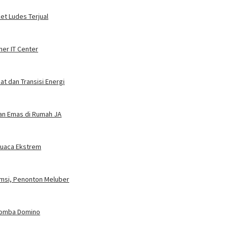
ket Ludes Terjual
ner IT Center
t dan Transisi Energi
dan Emas di Rumah JA
 Cuaca Ekstrem
umsi, Penonton Meluber
 Lomba Domino