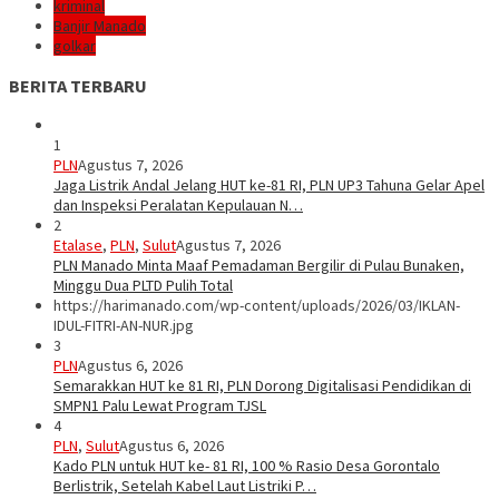
kriminal
Banjir Manado
golkar
BERITA TERBARU
1
PLN
Agustus 7, 2026
Jaga Listrik Andal Jelang HUT ke-81 RI, PLN UP3 Tahuna Gelar Apel
dan Inspeksi Peralatan Kepulauan N…
2
Etalase
,
PLN
,
Sulut
Agustus 7, 2026
PLN Manado Minta Maaf Pemadaman Bergilir di Pulau Bunaken,
Minggu Dua PLTD Pulih Total
https://harimanado.com/wp-content/uploads/2026/03/IKLAN-
IDUL-FITRI-AN-NUR.jpg
3
PLN
Agustus 6, 2026
Semarakkan HUT ke 81 RI, PLN Dorong Digitalisasi Pendidikan di
SMPN1 Palu Lewat Program TJSL
4
PLN
,
Sulut
Agustus 6, 2026
Kado PLN untuk HUT ke- 81 RI, 100 % Rasio Desa Gorontalo
Berlistrik, Setelah Kabel Laut Listriki P…