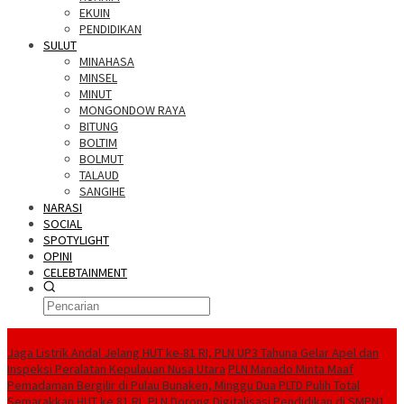
EKUIN
PENDIDIKAN
SULUT
MINAHASA
MINSEL
MINUT
MONGONDOW RAYA
BITUNG
BOLTIM
BOLMUT
TALAUD
SANGIHE
NARASI
SOCIAL
SPOTYLIGHT
OPINI
CELEBTAINMENT
BERITA TERBARU
Jaga Listrik Andal Jelang HUT ke-81 RI, PLN UP3 Tahuna Gelar Apel dan
Inspeksi Peralatan Kepulauan Nusa Utara
PLN Manado Minta Maaf
Pemadaman Bergilir di Pulau Bunaken, Minggu Dua PLTD Pulih Total
Semarakkan HUT ke 81 RI, PLN Dorong Digitalisasi Pendidikan di SMPN1