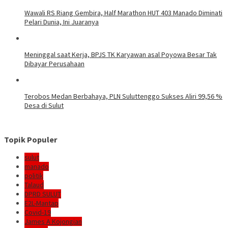
Wawali RS Riang Gembira, Half Marathon HUT 403 Manado Diminati
Pelari Dunia, Ini Juaranya
Meninggal saat Kerja, BPJS TK Karyawan asal Poyowa Besar Tak
Dibayar Perusahaan
Terobos Medan Berbahaya, PLN Suluttenggo Sukses Aliri 99,56 %
Desa di Sulut
Topik Populer
sulut
manado
politik
Talaud
DPRD SULUT
E2L-Mantap
Covid-19
James A Kojongian