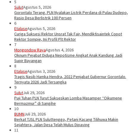
5
Sulut
Agustus 5, 2026
Gorontalo Terang. PLN Nyalakan Listrik Perdana di Pulau Dudepo,
Rasio Desa Berlistrik 100 Persen
6
Etalase
Agustus 5, 2026
Curiga Suksesi Rektor Unsrat Tak Fair, Mendiktisaintek Copot
Rektor Sompie, Ini Profil Plt Rektor
7
Mongondow Raya
Agustus 4, 2026
Oknum Pejabat Diduga Nepotisme Angkat Anak Kandung Jadi
Supir Bayangan
8
Etalase
Agustus 3, 2026
Tragis Nasib Hamka Hendra, 2022 Penjabat Gubernur Gorontalo.
Ternyata 2026 Jadi Tersangka
9
Sulut
Juli 29, 2026
Puji Tuhan PLN Turut Sukseskan Lomba Masamper “Oikumene
Bermazmur” di Sangihe
10
BUMN
Juli 29, 2026
Berkat TJSL PLN Suluttenggo, Petani Kacang Tilihuwa Makin
Sejahtera, Jalan Desa Telah Mulus Dipaving
11