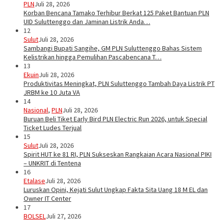
PLN
Juli 28, 2026
Korban Bencana Tamako Terhibur Berkat 125 Paket Bantuan PLN
UID Suluttenggo dan Jaminan Listrik Anda…
12
Sulut
Juli 28, 2026
Sambangi Bupati Sangihe, GM PLN Suluttenggo Bahas Sistem
Kelistrikan hingga Pemulihan Pascabencana T…
13
Ekuin
Juli 28, 2026
Produktivitas Meningkat, PLN Suluttenggo Tambah Daya Listrik PT
JRBM ke 10 Juta VA
14
Nasional
,
PLN
Juli 28, 2026
Buruan Beli Tiket Early Bird PLN Electric Run 2026, untuk Special
Ticket Ludes Terjual
15
Sulut
Juli 28, 2026
Spirit HUT ke 81 RI, PLN Sukseskan Rangkaian Acara Nasional PIKI
– UNKRIT di Tentena
16
Etalase
Juli 28, 2026
Luruskan Opini, Kejati Sulut Ungkap Fakta Sita Uang 18 M EL dan
Owner IT Center
17
BOLSEL
Juli 27, 2026