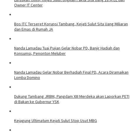
Owner IT Center
Bos ITC Terseret Korupsi Tambang, Kejati Sulut Sita Uang Miliaran
dan Emas di Rumah JA
Nanda Lamadau Tuai Pujian Gelar Nobar PD, Banjir Hadiah dan
Konsumsi, Penonton Meluber
Nanda Lamadau Gelar Nobar Berhadiah Final PD, Acara Diramaikan
Lomba Domino
Dukung Tambang JRBM, Pangdam XIII Merdeka akan Laporkan PETI
di Bakan ke Gubernur YSK
Kejagung Ultimatum Kejati Sulut Stop Usut MBG