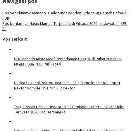
Navigasi pos
Pos sebelumnya
Manado 3 Balon Independen, Ada Yang Pernah Daftar di
PDIP
Pos berikutnya
Nasib Mantan Terpidana di Pilkada 2020, Ini Jawaban KPU
RI
Pos terkait
PLN Manado Minta Maaf Pemadaman Bergilir di Pulau Bunaken,
Minggu Dua PLTD Pulih Total
Curiga Suksesi Rektor Unsrat Tak Fair, Mendiktisaintek Copot
Rektor Sompie, Ini Profil Plt Rektor
Tragis Nasib Hamka Hendra, 2022 Penjabat Gubernur Gorontalo.
Ternyata 2026 Jadi Tersangka
Luruskan Opini, Kejati Sulut Ungkap Fakta Sita Uang 18 M EL dan