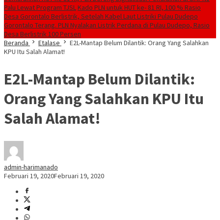
Palu Lewat Program TJSL
Kado PLN untuk HUT ke- 81 RI, 100 % Rasio
Desa Gorontalo Berlistrik, Setelah Kabel Laut Listriki Pulau Dudepo
Gorontalo Terang. PLN Nyalakan Listrik Perdana di Pulau Dudepo, Rasio
Desa Berlistrik 100 Persen
Beranda
Etalase
E2L-Mantap Belum Dilantik: Orang Yang Salahkan
KPU Itu Salah Alamat!
E2L-Mantap Belum Dilantik:
Orang Yang Salahkan KPU Itu
Salah Alamat!
admin-harimanado
Februari 19, 2020
Februari 19, 2020