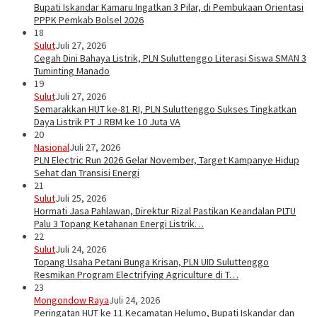
Bupati Iskandar Kamaru Ingatkan 3 Pilar, di Pembukaan Orientasi
PPPK Pemkab Bolsel 2026
18
Sulut
Juli 27, 2026
Cegah Dini Bahaya Listrik, PLN Suluttenggo Literasi Siswa SMAN 3
Tuminting Manado
19
Sulut
Juli 27, 2026
Semarakkan HUT ke-81 RI, PLN Suluttenggo Sukses Tingkatkan
Daya Listrik PT J RBM ke 10 Juta VA
20
Nasional
Juli 27, 2026
PLN Electric Run 2026 Gelar November, Target Kampanye Hidup
Sehat dan Transisi Energi
21
Sulut
Juli 25, 2026
Hormati Jasa Pahlawan, Direktur Rizal Pastikan Keandalan PLTU
Palu 3 Topang Ketahanan Energi Listrik…
22
Sulut
Juli 24, 2026
Topang Usaha Petani Bunga Krisan, PLN UID Suluttenggo
Resmikan Program Electrifying Agriculture di T…
23
Mongondow Raya
Juli 24, 2026
Peringatan HUT ke 11 Kecamatan Helumo, Bupati Iskandar dan