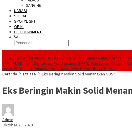
TALAUD
SANGIHE
NARASI
SOCIAL
SPOTYLIGHT
OPINI
CELEBTAINMENT
BERITA TERBARU
Jaga Listrik Andal Jelang HUT ke-81 RI, PLN UP3 Tahuna Gelar Apel dan In
81 RI, PLN Dorong Digitalisasi Pendidikan di SMPN1 Palu Lewat Program TJ
Listrik Perdana di Pulau Dudepo, Rasio Desa Berlistrik 100 Persen
Beranda
Etalase
Eks Beringin Makin Solid Menangkan ODSK
Eks Beringin Makin Solid Men
Admin
Oktober 20, 2020