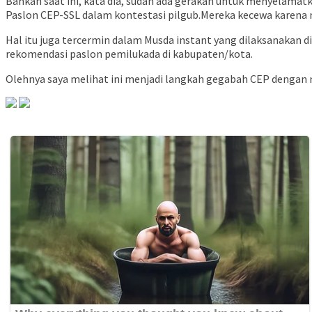
Bahkan saat ini, kata dia, sudah ada gerakan untuk menyelamatk
Paslon CEP-SSL dalam kontestasi pilgub.Mereka kecewa karena m
Hal itu juga tercermin dalam Musda instant yang dilaksanakan
rekomendasi paslon pemilukada di kabupaten/kota.
Olehnya saya melihat ini menjadi langkah gegabah CEP dengan m