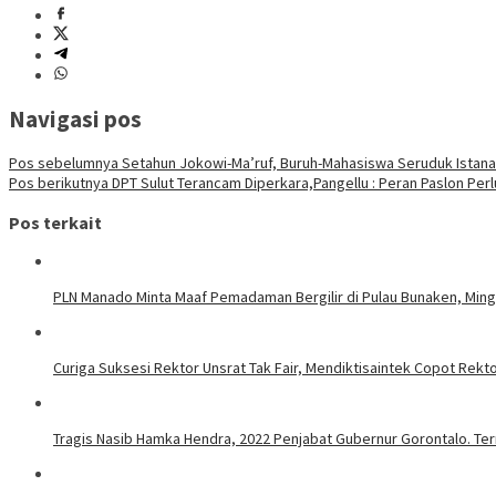
Navigasi pos
Pos sebelumnya
Setahun Jokowi-Ma’ruf, Buruh-Mahasiswa Seruduk Istana
Pos berikutnya
DPT Sulut Terancam Diperkara,Pangellu : Peran Paslon Perl
Pos terkait
PLN Manado Minta Maaf Pemadaman Bergilir di Pulau Bunaken, Mingg
Curiga Suksesi Rektor Unsrat Tak Fair, Mendiktisaintek Copot Rektor
Tragis Nasib Hamka Hendra, 2022 Penjabat Gubernur Gorontalo. Ter