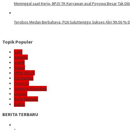
Meninggal saat Kerja, BPJS TK Karyawan asal Poyowa Besar Tak Di
Terobos Medan Berbahaya, PLN Suluttenggo Sukses Aliri 99,56 % D
Topik Populer
sulut
manado
politik
Talaud
DPRD SULUT
E2L-Mantap
Covid-19
James A Kojongian
kriminal
Banjir Manado
golkar
BERITA TERBARU
1