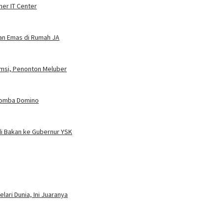
ner IT Center
dan Emas di Rumah JA
umsi, Penonton Meluber
 Lomba Domino
i Bakan ke Gubernur YSK
ari Dunia, Ini Juaranya