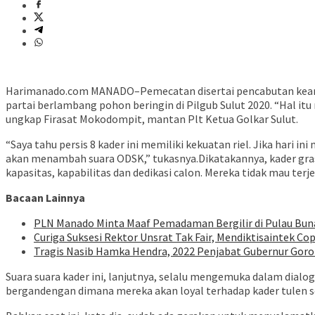
Harimanado.com MANADO–Pemecatan disertai pencabutan keanggo
partai berlambang pohon beringin di Pilgub Sulut 2020. “Hal it
ungkap Firasat Mokodompit, mantan Plt Ketua Golkar Sulut.
“Saya tahu persis 8 kader ini memiliki kekuatan riel. Jika hari 
akan menambah suara ODSK,” tukasnya.Dikatakannya, kader gras
kapasitas, kapabilitas dan dedikasi calon. Mereka tidak mau ter
Bacaan Lainnya
PLN Manado Minta Maaf Pemadaman Bergilir di Pulau Buna
Curiga Suksesi Rektor Unsrat Tak Fair, Mendiktisaintek Cop
Tragis Nasib Hamka Hendra, 2022 Penjabat Gubernur Goron
Suara suara kader ini, lanjutnya, selalu mengemuka dalam dialog
bergandengan dimana mereka akan loyal terhadap kader tulen s