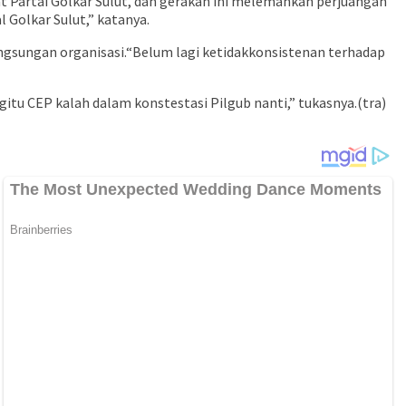
at Partai Golkar Sulut, dan gerakan ini melemahkan perjuangan
Golkar Sulut,” katanya.
ngsungan organisasi.“Belum lagi ketidakkonsistenan terhadap
tu CEP kalah dalam konstestasi Pilgub nanti,” tukasnya.(tra)