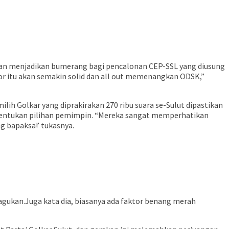
kan menjadikan bumerang bagi pencalonan CEP-SSL yang diusung
ior itu akan semakin solid dan all out memenangkan ODSK,”
ilih Golkar yang diprakirakan 270 ribu suara se-Sulut dipastikan
enentukan pilihan pemimpin. “Mereka sangat memperhatikan
g bapaksa!’ tukasnya.
iragukan.Juga kata dia, biasanya ada faktor benang merah