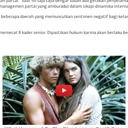
an partai. “Saat ini saja saya dengar sudah ada gerakan penyelam
anagemen partai yang amburadul dalam sikapi dinamika internal 
 di beberapa daerah yang memunculkan sentimen negatif bagi kela
emecat 8 kader senior. Dipastikan hukum karma akan berlaku begi