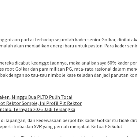
taan partai terhadap sejumlah kader senior Golkar, dinilai a
u malah akan menjadikan energi baru untuk paslon. Para kader sen
ini mereka dicabut keanggotaannya, maka analisa saya 60% kader pem
s root Golkar dan para militan PG, rata-rata rasional dalam m
jebak dengan so tau-tau nimbole kase teladan dan jadi panutan kon
ken, Minggu Dua PLTD Pulih Total
ot Rektor Sompie, Ini Profil Plt Rektor
talo. Ternyata 2026 Jadi Tersangka
 di lapangan, dan kedewasaan berpolitik kader Golkar itu tidak d
eperti Imba dan SVR yang pernah menjabat Ketua PG Sulut.