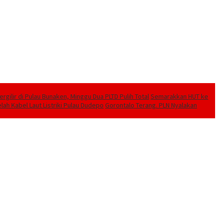
ilir di Pulau Bunaken, Minggu Dua PLTD Pulih Total
Semarakkan HUT ke
lah Kabel Laut Listriki Pulau Dudepo
Gorontalo Terang. PLN Nyalakan