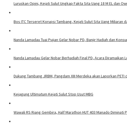
Luruskan Opini, Kejati Sulut Ungkap Fakta Sita Uang 18 M EL dan Ow
Bos ITC Terseret Korupsi Tambang, Kejati Sulut Sita Uang Miliaran 
Nanda Lamadau Tuai Pujian Gelar Nobar PD, Banjir Hadiah dan Kons
Nanda Lamadau Gelar Nobar Berhadiah Final PD, Acara Diramaikan
Dukung Tambang JRBM, Pangdam XIII Merdeka akan Laporkan PETI d
Kejagung Ultimatum Kejati Sulut Stop Usut MBG
Wawali RS Riang Gembira, Half Marathon HUT 403 Manado Diminati Pel