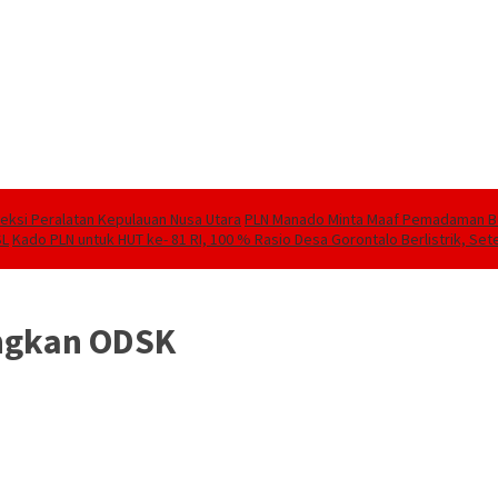
speksi Peralatan Kepulauan Nusa Utara
PLN Manado Minta Maaf Pemadaman Berg
SL
Kado PLN untuk HUT ke- 81 RI, 100 % Rasio Desa Gorontalo Berlistrik, Sete
angkan ODSK