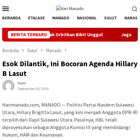
Loncat
Menu
ke
Mobile
konten
BERANDA
ETALASE
MANADO
NASIONAL
SULUT
NARASI
, Banyak Orbitkan Bibit Unggul
BERITA TERBARU
Jaga Listrik Andal Jelan
Beranda
Sulut
Manado
Esok Dilantik, Ini Bocoran Agenda Hillary
B Lasut
Ham
September 30, 2019
Harimanado.com, MANADO — Politisi Partai Nasdem Sulawesi
Utara, Hillary Brigitta Lasut, yang kini menjadi Anggota DPR-RI
terpilih dari Dapil Sulawesi Utara. Pasalnya, HBL telah
diproyeksikan sebagai Anggota Komisi III yang membidangi
Hukum, HAM dan Keamanan.