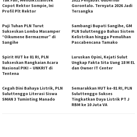
Copot Rektor Sompie, Ini
Gorontalo. Ternyata 2026 Jadi
Profil Plt Rektor
Tersangka
Puji Tuhan PLN Turut
Sambangi Bupati Sangihe, GM
Sukseskan Lomba Masamper
PLN Suluttenggo Bahas Sistem
“Oikumene Bermazmur” di
Kelistrikan hingga Pemulihan
Sangihe
Pascabencana Tamako
Spirit HUT ke 81 RI, PLN
Luruskan Opini, Kejati Sulut
Sukseskan Rangkaian Acara
Ungkap Fakta Sita Uang 18 M EL
Nasional PIKI – UNKRIT di
dan Owner IT Center
Tentena
Cegah Dini Bahaya Listrik, PLN
Semarakkan HUT ke-81 RI, PLN
Suluttenggo Literasi Siswa
Suluttenggo Sukses
SMAN 3 Tuminting Manado
Tingkatkan Daya Listrik PT J
RBM ke 10 Juta VA