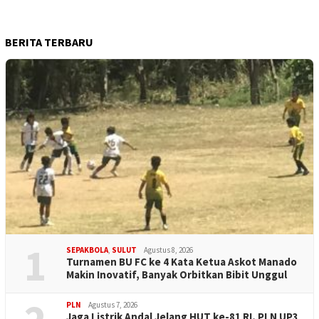
BERITA TERBARU
1
SEPAKBOLA
,
SULUT
Agustus 8, 2026
Turnamen BU FC ke 4 Kata Ketua Askot Manado
Makin Inovatif, Banyak Orbitkan Bibit Unggul
PLN
Agustus 7, 2026
Jaga Listrik Andal Jelang HUT ke-81 RI, PLN UP3