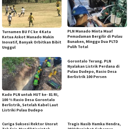
PLN Manado Minta Maaf
Turnamen BU FC ke 4 Kata
Pemadaman Bergilir di Pulau
Ketua Askot Manado Makin
Bunaken, Minggu Dua PLTD
Inovatif, Banyak Orbitkan Bibit
Pulih Total
Unggul
Gorontalo Terang. PLN
Nyalakan Listrik Perdana di
Pulau Dudepo, Rasio Desa
Berlistrik 100 Persen
Kado PLN untuk HUT ke- 81 RI,
100 % Rasio Desa Gorontalo
Berlistrik, Setelah Kabel Laut
Listriki Pulau Dudepo
Curiga Suksesi Rektor Unsrat
Tragis Nasib Hamka Hendra,
Tak Fair, Mendiktisaintek
2022 Penjabat Gubernur