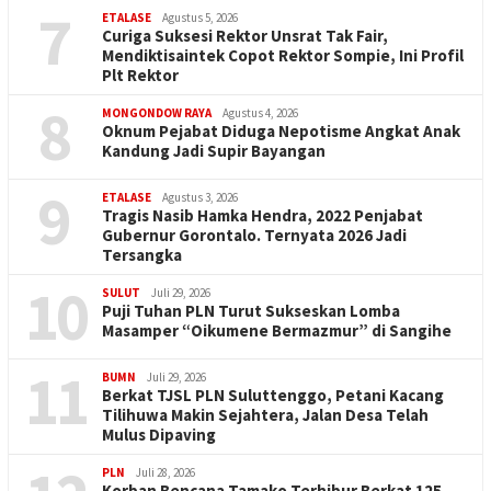
7
ETALASE
Agustus 5, 2026
Curiga Suksesi Rektor Unsrat Tak Fair,
Mendiktisaintek Copot Rektor Sompie, Ini Profil
Plt Rektor
8
MONGONDOW RAYA
Agustus 4, 2026
Oknum Pejabat Diduga Nepotisme Angkat Anak
Kandung Jadi Supir Bayangan
9
ETALASE
Agustus 3, 2026
Tragis Nasib Hamka Hendra, 2022 Penjabat
Gubernur Gorontalo. Ternyata 2026 Jadi
Tersangka
10
SULUT
Juli 29, 2026
Puji Tuhan PLN Turut Sukseskan Lomba
Masamper “Oikumene Bermazmur” di Sangihe
11
BUMN
Juli 29, 2026
Berkat TJSL PLN Suluttenggo, Petani Kacang
Tilihuwa Makin Sejahtera, Jalan Desa Telah
Mulus Dipaving
PLN
Juli 28, 2026
Korban Bencana Tamako Terhibur Berkat 125