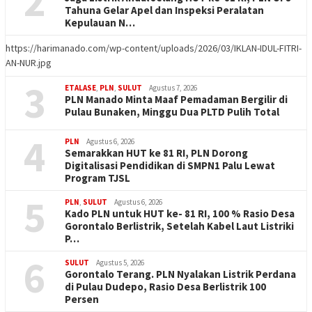
2
Tahuna Gelar Apel dan Inspeksi Peralatan
Kepulauan N…
https://harimanado.com/wp-content/uploads/2026/03/IKLAN-IDUL-FITRI-
AN-NUR.jpg
3
ETALASE
,
PLN
,
SULUT
Agustus 7, 2026
PLN Manado Minta Maaf Pemadaman Bergilir di
Pulau Bunaken, Minggu Dua PLTD Pulih Total
4
PLN
Agustus 6, 2026
Semarakkan HUT ke 81 RI, PLN Dorong
Digitalisasi Pendidikan di SMPN1 Palu Lewat
Program TJSL
5
PLN
,
SULUT
Agustus 6, 2026
Kado PLN untuk HUT ke- 81 RI, 100 % Rasio Desa
Gorontalo Berlistrik, Setelah Kabel Laut Listriki
P…
6
SULUT
Agustus 5, 2026
Gorontalo Terang. PLN Nyalakan Listrik Perdana
di Pulau Dudepo, Rasio Desa Berlistrik 100
Persen