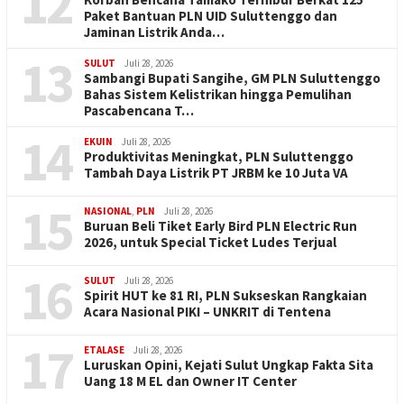
12
Paket Bantuan PLN UID Suluttenggo dan
Jaminan Listrik Anda…
13
SULUT
Juli 28, 2026
Sambangi Bupati Sangihe, GM PLN Suluttenggo
Bahas Sistem Kelistrikan hingga Pemulihan
Pascabencana T…
14
EKUIN
Juli 28, 2026
Produktivitas Meningkat, PLN Suluttenggo
Tambah Daya Listrik PT JRBM ke 10 Juta VA
15
NASIONAL
,
PLN
Juli 28, 2026
Buruan Beli Tiket Early Bird PLN Electric Run
2026, untuk Special Ticket Ludes Terjual
16
SULUT
Juli 28, 2026
Spirit HUT ke 81 RI, PLN Sukseskan Rangkaian
Acara Nasional PIKI – UNKRIT di Tentena
17
ETALASE
Juli 28, 2026
Luruskan Opini, Kejati Sulut Ungkap Fakta Sita
Uang 18 M EL dan Owner IT Center