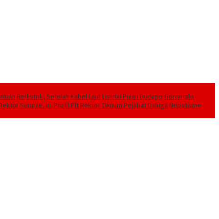
alo Berlistrik, Setelah Kabel Laut Listriki Pulau Dudepo
Gorontalo
ektor Sompie, Ini Profil Plt Rektor
Oknum Pejabat Diduga Nepotisme