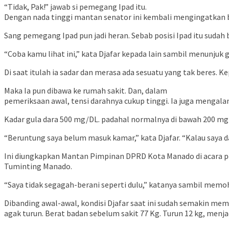
“Tidak, Pak!” jawab si pemegang Ipad itu.
Dengan nada tinggi mantan senator ini kembali mengingatkan b
Sang pemegang Ipad pun jadi heran. Sebab posisi Ipad itu sudah
“Coba kamu lihat ini,” kata Djafar kepada lain sambil menunjuk g
Di saat itulah ia sadar dan merasa ada sesuatu yang tak beres. 
Maka Ia pun dibawa ke rumah sakit. Dan, dalam
pemeriksaan awal, tensi darahnya cukup tinggi. Ia juga mengala
Kadar gula dara 500 mg/DL. padahal normalnya di bawah 200 m
“Beruntung saya belum masuk kamar,” kata Djafar. “Kalau saya d
Ini diungkapkan Mantan Pimpinan DPRD Kota Manado di acara p
Tuminting Manado.
“Saya tidak segagah-berani seperti dulu,” katanya sambil mem
Dibanding awal-awal, kondisi Djafar saat ini sudah semakin memb
agak turun. Berat badan sebelum sakit 77 Kg. Turun 12 kg, menjadi