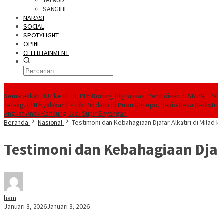
TALAUD
SANGIHE
NARASI
SOCIAL
SPOTYLIGHT
OPINI
CELEBTAINMENT
BERITA TERBARU
Semarakkan HUT ke 81 RI, PLN Dorong Digitalisasi Pendidikan di SMPN1 Pa
Terang. PLN Nyalakan Listrik Perdana di Pulau Dudepo, Rasio Desa Berlistr
Angkat Anak Kandung Jadi Supir Bayangan
Beranda
Nasional
Testimoni dan Kebahagiaan Djafar Alkatiri di Milad 
Testimoni dan Kebahagiaan Djafa
ham
Januari 3, 2026
Januari 3, 2026