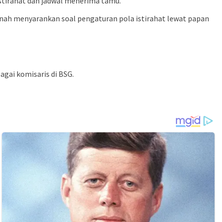
stirahat dan jadwal menerima tamu.
rnah menyarankan soal pengaturan pola istirahat lewat papan
agai komisaris di BSG.