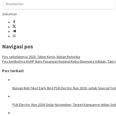
Sebarkan
Navigasi pos
Pos sebelumnya
2025: Tahun Kerja, Bukan Retorika
Pos berikutnya
KUHP Baru Pasangan Kumpul Kebo Dipenjara 6 Bulan, Tapi 
Pos terkait
Buruan Beli Tiket Early Bird PLN Electric Run 2026, untuk Special Tic
PLN Electric Run 2026 Gelar November, Target Kampanye Hidup Seha