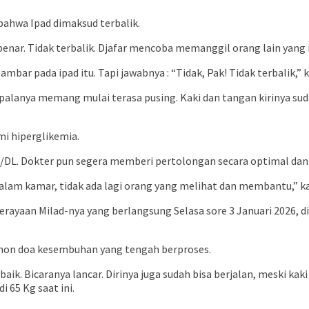
ahwa Ipad dimaksud terbalik.
 benar. Tidak terbalik. Djafar mencoba memanggil orang lain yang
ambar pada ipad itu. Tapi jawabnya : “Tidak, Pak! Tidak terbalik,”
Kepalanya memang mulai terasa pusing. Kaki dan tangan kirinya sud
mi hiperglikemia.
g/DL. Dokter pun segera memberi pertolongan secara optimal da
alam kamar, tidak ada lagi orang yang melihat dan membantu,” ka
erayaan Milad-nya yang berlangsung Selasa sore 3 Januari 2026
ohon doa kesembuhan yang tengah berproses.
aik. Bicaranya lancar. Dirinya juga sudah bisa berjalan, meski ka
 65 Kg saat ini.