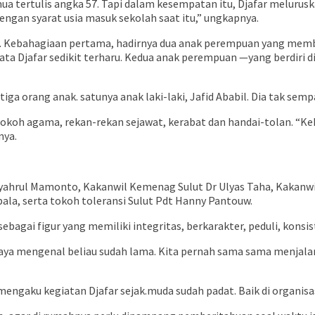
ertulis angka 57. Tapi dalam kesempatan itu, Djafar meluruskan
ngan syarat usia masuk sekolah saat itu,” ungkapnya.
. Kebahagiaan pertama, hadirnya dua anak perempuan yang membua
a Djafar sedikit terharu. Kedua anak perempuan —yang berdiri di
iga orang anak. satunya anak laki-laki, Jafid Ababil. Dia tak semp
koh agama, rekan-rekan sejawat, kerabat dan handai-tolan. “Keha
nya.
r Syahrul Mamonto, Kakanwil Kemenag Sulut Dr Ulyas Taha, Kakanw
bala, serta tokoh toleransi Sulut Pdt Hanny Pantouw.
ebagai figur yang memiliki integritas, berkarakter, peduli, konsi
“Saya mengenal beliau sudah lama. Kita pernah sama sama menjal
mengaku kegiatan Djafar sejak.muda sudah padat. Baik di organis