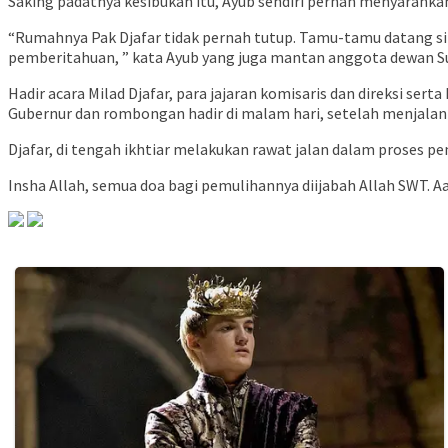
Saking padatnya kesibukan itu, Ayub sendiri pernah menyaranka
“Rumahnya Pak Djafar tidak pernah tutup. Tamu-tamu datang si
pemberitahuan, ” kata Ayub yang juga mantan anggota dewan Sul
Hadir acara Milad Djafar, para jajaran komisaris dan direksi serta
Gubernur dan rombongan hadir di malam hari, setelah menjalan
Djafar, di tengah ikhtiar melakukan rawat jalan dalam proses p
Insha Allah, semua doa bagi pemulihannya diijabah Allah SWT. A