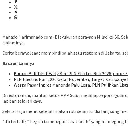
Manado.Harimanado.com- Di syukuran perayaan Milad ke-56, Sela
dialaminya.
Cerita berawal saat mampir di salah satu restoran di Jakarta, s
Bacaan Lainnya
Buruan Beli Tiket Early Bird PLN Electric Run 2026, untuk S
PLN Electric Run 2026 Gelar November, Target Kampanye H
Warga Pasar Inpres Manonda Palu Lega, PLN Pulihkan List
Di restoran ini, mantan ketua PPP Sulut melahap seporsi gulai d
lapisan selai srikaya.
Sekitar tiga menit setelah makan roti selai itu, dia langsung me
“Itu terbalik,” begitu ia menegur “anak buah” yang memegang I