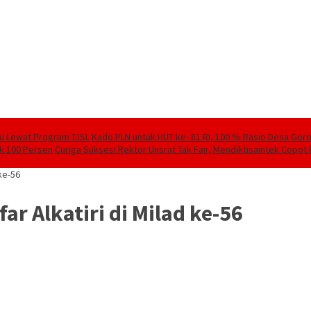
lu Lewat Program TJSL
Kado PLN untuk HUT ke- 81 RI, 100 % Rasio Desa Goront
ik 100 Persen
Curiga Suksesi Rektor Unsrat Tak Fair, Mendiktisaintek Copot R
ke-56
r Alkatiri di Milad ke-56