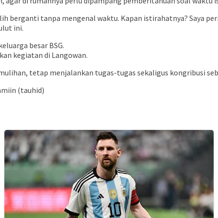
n, agar di rumahnya perlu dipampang pemberitahuan soal waktu i
lih berganti tanpa mengenal waktu. Kapan istirahatnya? Saya pe
ut ini.
 keluarga besar BSG.
kan kegiatan di Langowan.
emulihan, tetap menjalankan tugas-tugas sekaligus kongribusi seb
amiin (tauhid)