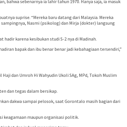
, bahwa sebenarnya ia lahir tahun 1970. Hanya saja, ia masuk
tnya suprise. “Mereka baru datang dari Malaysia. Mereka
 sampingnya, Nasmi (psikolog) dan Mirja (dokter) langsung
at hadir karena kesibukan studi S-2 nya di Madinah.
diran bapak dan ibu benar benar jadi kebahagiaan tersendiri,”
il Haji dan Umroh Hi Wahyudin Ukoli SAg, MPd, Tokoh Muslim
sten dan tegas dalam bersikap.
ankan dakwa sampai pelosok, saat Gorontalo masih bagian dari
asi keagamaan maupun organisasi politik.