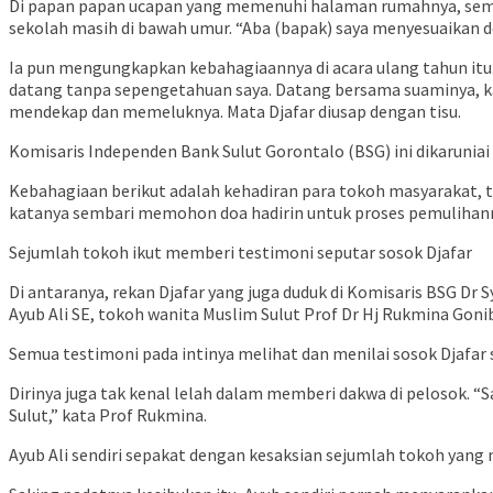
Di papan papan ucapan yang memenuhi halaman rumahnya, semua t
sekolah masih di bawah umur. “Aba (bapak) saya menyesuaikan de
Ia pun mengungkapkan kebahagiaannya di acara ulang tahun itu
datang tanpa sepengetahuan saya. Datang bersama suaminya, kat
mendekap dan memeluknya. Mata Djafar diusap dengan tisu.
Komisaris Independen Bank Sulut Gorontalo (BSG) ini dikaruniai t
Kebahagiaan berikut adalah kehadiran para tokoh masyarakat, to
katanya sembari memohon doa hadirin untuk proses pemulihan
Sejumlah tokoh ikut memberi testimoni seputar sosok Djafar
Di antaranya, rekan Djafar yang juga duduk di Komisaris BSG D
Ayub Ali SE, tokoh wanita Muslim Sulut Prof Dr Hj Rukmina Goni
Semua testimoni pada intinya melihat dan menilai sosok Djafar s
Dirinya juga tak kenal lelah dalam memberi dakwa di pelosok. 
Sulut,” kata Prof Rukmina.
Ayub Ali sendiri sepakat dengan kesaksian sejumlah tokoh yang 