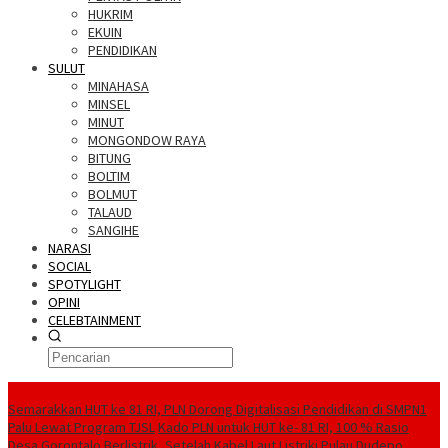
HUKRIM
EKUIN
PENDIDIKAN
SULUT
MINAHASA
MINSEL
MINUT
MONGONDOW RAYA
BITUNG
BOLTIM
BOLMUT
TALAUD
SANGIHE
NARASI
SOCIAL
SPOTYLIGHT
OPINI
CELEBTAINMENT
BERITA TERBARU
Semarakkan HUT ke 81 RI, PLN Dorong Digitalisasi Pendidikan di SMPN1
Palu Lewat Program TJSL
Kado PLN untuk HUT ke- 81 RI, 100 % Rasio
Desa Gorontalo Berlistrik, Setelah Kabel Laut Listriki Pulau Dudepo