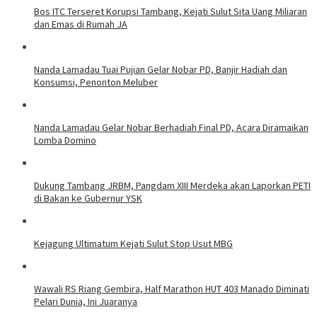
Bos ITC Terseret Korupsi Tambang, Kejati Sulut Sita Uang Miliaran
dan Emas di Rumah JA
Nanda Lamadau Tuai Pujian Gelar Nobar PD, Banjir Hadiah dan
Konsumsi, Penonton Meluber
Nanda Lamadau Gelar Nobar Berhadiah Final PD, Acara Diramaikan
Lomba Domino
Dukung Tambang JRBM, Pangdam XIII Merdeka akan Laporkan PETI
di Bakan ke Gubernur YSK
Kejagung Ultimatum Kejati Sulut Stop Usut MBG
Wawali RS Riang Gembira, Half Marathon HUT 403 Manado Diminati
Pelari Dunia, Ini Juaranya