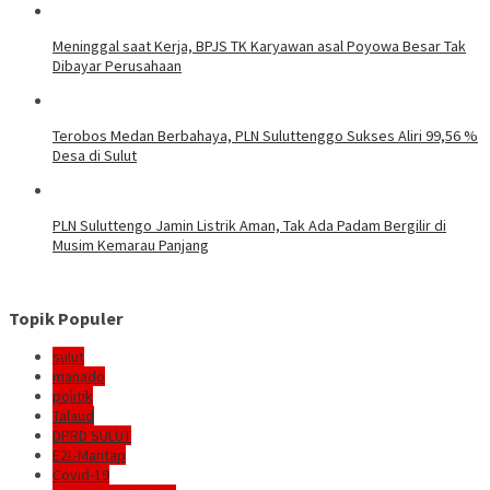
Meninggal saat Kerja, BPJS TK Karyawan asal Poyowa Besar Tak
Dibayar Perusahaan
Terobos Medan Berbahaya, PLN Suluttenggo Sukses Aliri 99,56 %
Desa di Sulut
PLN Suluttengo Jamin Listrik Aman, Tak Ada Padam Bergilir di
Musim Kemarau Panjang
Topik Populer
sulut
manado
politik
Talaud
DPRD SULUT
E2L-Mantap
Covid-19