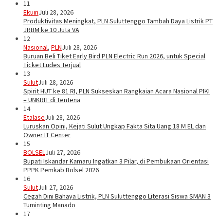
11
Ekuin
Juli 28, 2026
Produktivitas Meningkat, PLN Suluttenggo Tambah Daya Listrik PT
JRBM ke 10 Juta VA
12
Nasional
,
PLN
Juli 28, 2026
Buruan Beli Tiket Early Bird PLN Electric Run 2026, untuk Special
Ticket Ludes Terjual
13
Sulut
Juli 28, 2026
Spirit HUT ke 81 RI, PLN Sukseskan Rangkaian Acara Nasional PIKI
– UNKRIT di Tentena
14
Etalase
Juli 28, 2026
Luruskan Opini, Kejati Sulut Ungkap Fakta Sita Uang 18 M EL dan
Owner IT Center
15
BOLSEL
Juli 27, 2026
Bupati Iskandar Kamaru Ingatkan 3 Pilar, di Pembukaan Orientasi
PPPK Pemkab Bolsel 2026
16
Sulut
Juli 27, 2026
Cegah Dini Bahaya Listrik, PLN Suluttenggo Literasi Siswa SMAN 3
Tuminting Manado
17