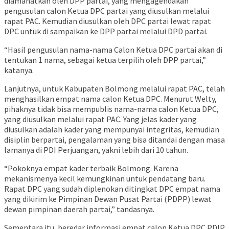
diamanatkan oleh DPP partai, yang mengagendakan
pengusulan calon Ketua DPC partai yang diusulkan melalui
rapat PAC. Kemudian diusulkan oleh DPC partai lewat rapat
DPC untuk di sampaikan ke DPP partai melalui DPD partai.
“Hasil pengusulan nama-nama Calon Ketua DPC partai akan di
tentukan 1 nama, sebagai ketua terpilih oleh DPP partai,”
katanya.
Lanjutnya, untuk Kabupaten Bolmong melalui rapat PAC, telah
menghasilkan empat nama calon Ketua DPC. Menurut Welty,
pihaknya tidak bisa mempublis nama-nama calon Ketua DPC,
yang diusulkan melalui rapat PAC. Yang jelas kader yang
diusulkan adalah kader yang mempunyai integritas, kemudian
disiplin berpartai, pengalaman yang bisa ditandai dengan masa
lamanya di PDI Perjuangan, yakni lebih dari 10 tahun.
“Pokoknya empat kader terbaik Bolmong. Karena
mekanismenya kecil kemungkinan untuk pendatang baru.
Rapat DPC yang sudah diplenokan ditingkat DPC empat nama
yang dikirim ke Pimpinan Dewan Pusat Partai (PDPP) lewat
dewan pimpinan daerah partai,” tandasnya.
Sementara itu, beredar informasi empat calon Ketua DPC PDIP