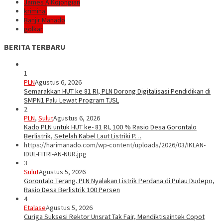
James A Kojongian
kriminal
Banjir Manado
golkar
BERITA TERBARU
1
PLN
Agustus 6, 2026
Semarakkan HUT ke 81 RI, PLN Dorong Digitalisasi Pendidikan di
SMPN1 Palu Lewat Program TJSL
2
PLN
,
Sulut
Agustus 6, 2026
Kado PLN untuk HUT ke- 81 RI, 100 % Rasio Desa Gorontalo
Berlistrik, Setelah Kabel Laut Listriki P…
https://harimanado.com/wp-content/uploads/2026/03/IKLAN-
IDUL-FITRI-AN-NUR.jpg
3
Sulut
Agustus 5, 2026
Gorontalo Terang. PLN Nyalakan Listrik Perdana di Pulau Dudepo,
Rasio Desa Berlistrik 100 Persen
4
Etalase
Agustus 5, 2026
Curiga Suksesi Rektor Unsrat Tak Fair, Mendiktisaintek Copot