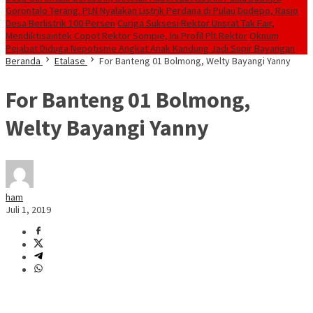
Gorontalo Terang. PLN Nyalakan Listrik Perdana di Pulau Dudepo, Rasio
Desa Berlistrik 100 Persen
Curiga Suksesi Rektor Unsrat Tak Fair,
Mendiktisaintek Copot Rektor Sompie, Ini Profil Plt Rektor
Oknum
Pejabat Diduga Nepotisme Angkat Anak Kandung Jadi Supir Bayangan
Beranda
Etalase
For Banteng 01 Bolmong, Welty Bayangi Yanny
For Banteng 01 Bolmong,
Welty Bayangi Yanny
ham
Juli 1, 2019