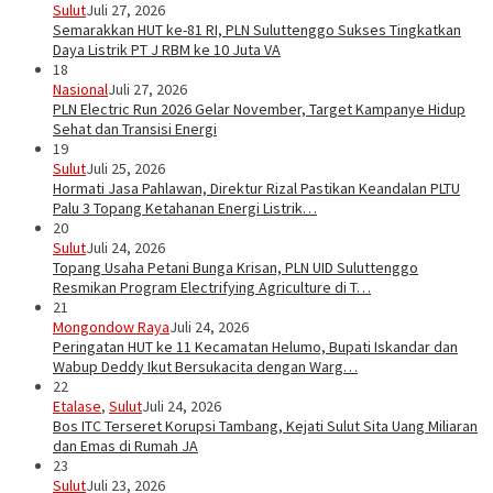
Sulut
Juli 27, 2026
Semarakkan HUT ke-81 RI, PLN Suluttenggo Sukses Tingkatkan
Daya Listrik PT J RBM ke 10 Juta VA
18
Nasional
Juli 27, 2026
PLN Electric Run 2026 Gelar November, Target Kampanye Hidup
Sehat dan Transisi Energi
19
Sulut
Juli 25, 2026
Hormati Jasa Pahlawan, Direktur Rizal Pastikan Keandalan PLTU
Palu 3 Topang Ketahanan Energi Listrik…
20
Sulut
Juli 24, 2026
Topang Usaha Petani Bunga Krisan, PLN UID Suluttenggo
Resmikan Program Electrifying Agriculture di T…
21
Mongondow Raya
Juli 24, 2026
Peringatan HUT ke 11 Kecamatan Helumo, Bupati Iskandar dan
Wabup Deddy Ikut Bersukacita dengan Warg…
22
Etalase
,
Sulut
Juli 24, 2026
Bos ITC Terseret Korupsi Tambang, Kejati Sulut Sita Uang Miliaran
dan Emas di Rumah JA
23
Sulut
Juli 23, 2026