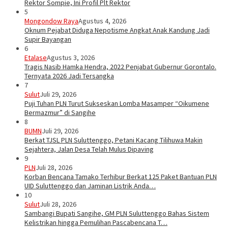
Rektor Sompie, Ini Profil Plt Rektor
5
Mongondow Raya
Agustus 4, 2026
Oknum Pejabat Diduga Nepotisme Angkat Anak Kandung Jadi
Supir Bayangan
6
Etalase
Agustus 3, 2026
Tragis Nasib Hamka Hendra, 2022 Penjabat Gubernur Gorontalo.
Ternyata 2026 Jadi Tersangka
7
Sulut
Juli 29, 2026
Puji Tuhan PLN Turut Sukseskan Lomba Masamper “Oikumene
Bermazmur” di Sangihe
8
BUMN
Juli 29, 2026
Berkat TJSL PLN Suluttenggo, Petani Kacang Tilihuwa Makin
Sejahtera, Jalan Desa Telah Mulus Dipaving
9
PLN
Juli 28, 2026
Korban Bencana Tamako Terhibur Berkat 125 Paket Bantuan PLN
UID Suluttenggo dan Jaminan Listrik Anda…
10
Sulut
Juli 28, 2026
Sambangi Bupati Sangihe, GM PLN Suluttenggo Bahas Sistem
Kelistrikan hingga Pemulihan Pascabencana T…