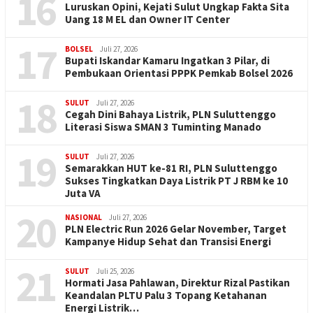
16
Luruskan Opini, Kejati Sulut Ungkap Fakta Sita
Uang 18 M EL dan Owner IT Center
17
BOLSEL
Juli 27, 2026
Bupati Iskandar Kamaru Ingatkan 3 Pilar, di
Pembukaan Orientasi PPPK Pemkab Bolsel 2026
18
SULUT
Juli 27, 2026
Cegah Dini Bahaya Listrik, PLN Suluttenggo
Literasi Siswa SMAN 3 Tuminting Manado
19
SULUT
Juli 27, 2026
Semarakkan HUT ke-81 RI, PLN Suluttenggo
Sukses Tingkatkan Daya Listrik PT J RBM ke 10
Juta VA
20
NASIONAL
Juli 27, 2026
PLN Electric Run 2026 Gelar November, Target
Kampanye Hidup Sehat dan Transisi Energi
21
SULUT
Juli 25, 2026
Hormati Jasa Pahlawan, Direktur Rizal Pastikan
Keandalan PLTU Palu 3 Topang Ketahanan
Energi Listrik…