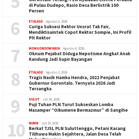
5
di Pulau Dudepo, Rasio Desa Berlistrik 100
Persen
6
ETALASE
Agustus 5, 2026
Curiga Suksesi Rektor Unsrat Tak Fair,
Mendiktisaintek Copot Rektor Sompie, Ini Profil
Plt Rektor
7
MONGONDOW RAYA
Agustus 4, 2026
Oknum Pejabat Diduga Nepotisme Angkat Anak
Kandung Jadi Supir Bayangan
8
ETALASE
Agustus 3, 2026
Tragis Nasib Hamka Hendra, 2022 Penjabat
Gubernur Gorontalo. Ternyata 2026 Jadi
Tersangka
9
SULUT
Juli 29, 2026
Puji Tuhan PLN Turut Sukseskan Lomba
Masamper “Oikumene Bermazmur” di Sangihe
10
BUMN
Juli 29, 2026
Berkat TJSL PLN Suluttenggo, Petani Kacang
Tilihuwa Makin Sejahtera, Jalan Desa Telah