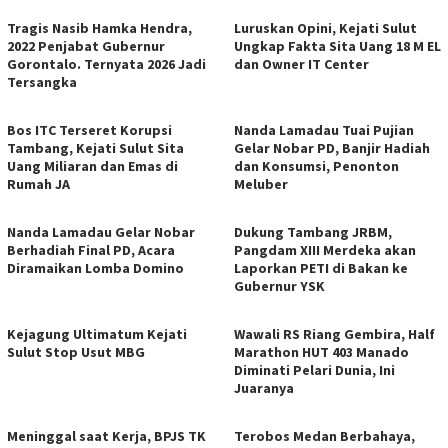
Tragis Nasib Hamka Hendra,
Luruskan Opini, Kejati Sulut
2022 Penjabat Gubernur
Ungkap Fakta Sita Uang 18 M EL
Gorontalo. Ternyata 2026 Jadi
dan Owner IT Center
Tersangka
Bos ITC Terseret Korupsi
Nanda Lamadau Tuai Pujian
Tambang, Kejati Sulut Sita
Gelar Nobar PD, Banjir Hadiah
Uang Miliaran dan Emas di
dan Konsumsi, Penonton
Rumah JA
Meluber
Nanda Lamadau Gelar Nobar
Dukung Tambang JRBM,
Berhadiah Final PD, Acara
Pangdam XIII Merdeka akan
Diramaikan Lomba Domino
Laporkan PETI di Bakan ke
Gubernur YSK
Kejagung Ultimatum Kejati
Wawali RS Riang Gembira, Half
Sulut Stop Usut MBG
Marathon HUT 403 Manado
Diminati Pelari Dunia, Ini
Juaranya
Meninggal saat Kerja, BPJS TK
Terobos Medan Berbahaya,