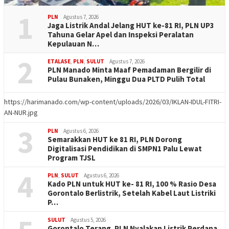
1
PLN
Agustus 7, 2026
Jaga Listrik Andal Jelang HUT ke-81 RI, PLN UP3
Tahuna Gelar Apel dan Inspeksi Peralatan
Kepulauan N…
2
ETALASE
,
PLN
,
SULUT
Agustus 7, 2026
PLN Manado Minta Maaf Pemadaman Bergilir di
Pulau Bunaken, Minggu Dua PLTD Pulih Total
https://harimanado.com/wp-content/uploads/2026/03/IKLAN-IDUL-FITRI-
AN-NUR.jpg
3
PLN
Agustus 6, 2026
Semarakkan HUT ke 81 RI, PLN Dorong
Digitalisasi Pendidikan di SMPN1 Palu Lewat
Program TJSL
4
PLN
,
SULUT
Agustus 6, 2026
Kado PLN untuk HUT ke- 81 RI, 100 % Rasio Desa
Gorontalo Berlistrik, Setelah Kabel Laut Listriki
P…
SULUT
Agustus 5, 2026
Gorontalo Terang. PLN Nyalakan Listrik Perdana