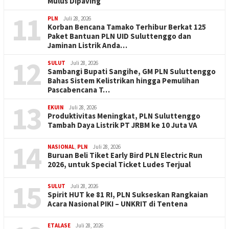
Mulus Dipaving
11
PLN
Juli 28, 2026
Korban Bencana Tamako Terhibur Berkat 125
Paket Bantuan PLN UID Suluttenggo dan
Jaminan Listrik Anda…
12
SULUT
Juli 28, 2026
Sambangi Bupati Sangihe, GM PLN Suluttenggo
Bahas Sistem Kelistrikan hingga Pemulihan
Pascabencana T…
13
EKUIN
Juli 28, 2026
Produktivitas Meningkat, PLN Suluttenggo
Tambah Daya Listrik PT JRBM ke 10 Juta VA
14
NASIONAL
,
PLN
Juli 28, 2026
Buruan Beli Tiket Early Bird PLN Electric Run
2026, untuk Special Ticket Ludes Terjual
15
SULUT
Juli 28, 2026
Spirit HUT ke 81 RI, PLN Sukseskan Rangkaian
Acara Nasional PIKI – UNKRIT di Tentena
ETALASE
Juli 28, 2026