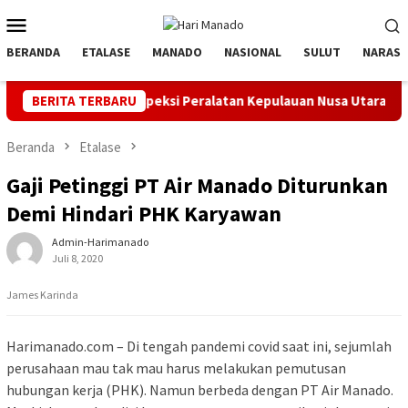
Loncat
Menu
ke
Mobile
konten
BERANDA
ETALASE
MANADO
NASIONAL
SULUT
NARASI
dan Inspeksi Peralatan Kepulauan Nusa Utara
BERITA TERBARU
PLN Manado M
Beranda
Etalase
Gaji Petinggi PT Air Manado Diturunkan
Demi Hindari PHK Karyawan
Admin-Harimanado
Juli 8, 2020
James Karinda
Harimanado.com – Di tengah pandemi covid saat ini, sejumlah
perusahaan mau tak mau harus melakukan pemutusan
hubungan kerja (PHK). Namun berbeda dengan PT Air Manado.