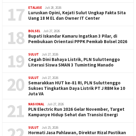
17
ETALASE
Juli 28, 2026
Luruskan Opini, Kejati Sulut Ungkap Fakta Sita
Uang 18 M EL dan Owner IT Center
18
BOLSEL
Juli 27, 2026
Bupati Iskandar Kamaru Ingatkan 3 Pilar, di
Pembukaan Orientasi PPPK Pemkab Bolsel 2026
19
SULUT
Juli 27, 2026
Cegah Dini Bahaya Listrik, PLN Suluttenggo
Literasi Siswa SMAN 3 Tuminting Manado
20
SULUT
Juli 27, 2026
Semarakkan HUT ke-81 RI, PLN Suluttenggo
Sukses Tingkatkan Daya Listrik PT J RBM ke 10
Juta VA
21
NASIONAL
Juli 27, 2026
PLN Electric Run 2026 Gelar November, Target
Kampanye Hidup Sehat dan Transisi Energi
22
SULUT
Juli 25, 2026
Hormati Jasa Pahlawan, Direktur Rizal Pastikan