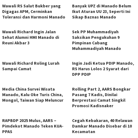
Wawali RS Salut Bukber yang
Banyak UPZ di Manado Belum
Digagas APM, Cerminkan
Ikut Aturan UU 23, Seperti Ini
Toleransi dan Harmoni Manado
Sikap Baznas Manado
Wawali Richard Ingin Jalan
Sek PP Muhammadiyah
Sehat Alumni HMI Manado di
Saksikan Pengukuhan 9
Reuni Akbar 3
Pimpinan Cabang
Muhammadiyah Manado
Wawali Richard Roling Lurah
Ingin Jadi Ketua PDIP Manado,
Sampai Camat
RS Harus Lolos 2 Syarat dari
DPP PDIP
Media China Survei Wisata
Rolling Part 2, AARS Bongkar
Manado, Kalu Oke Turis China,
Pasang 7 Kadis, Dinilai
Mongol, Taiwan Siap Meluncur
Berprestasi Camat Singkil
Promosi Kadisnaker
RAPBDP 2025 Mulus, AARS –
Cegah Kebakaran, 40 Relawan
Pimdekot Manado Teken KUA-
Damkar Manado Disebar di 10
PPAS
Kecamatan