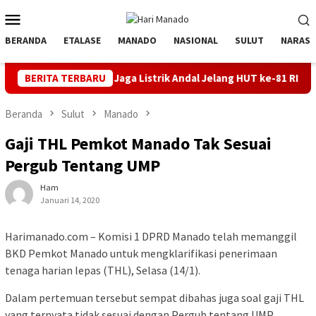
Loncat
Menu
ke
Mobile
konten
BERANDA
ETALASE
MANADO
NASIONAL
SULUT
NARASI
BERITA TERBARU
Jaga Listrik Andal Jelang HUT ke-81 RI, PLN UP3 Tahuna G
Beranda
Sulut
Manado
Gaji THL Pemkot Manado Tak Sesuai
Pergub Tentang UMP
Ham
Januari 14, 2020
Harimanado.com – Komisi 1 DPRD Manado telah memanggil
BKD Pemkot Manado untuk mengklarifikasi penerimaan
tenaga harian lepas (THL), Selasa (14/1).
Dalam pertemuan tersebut sempat dibahas juga soal gaji THL
yang ternyata tidak sesuai dengan Pergub tentang UMP.