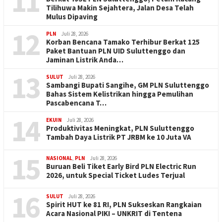
11
Tilihuwa Makin Sejahtera, Jalan Desa Telah
Mulus Dipaving
12
PLN
Juli 28, 2026
Korban Bencana Tamako Terhibur Berkat 125
Paket Bantuan PLN UID Suluttenggo dan
Jaminan Listrik Anda…
13
SULUT
Juli 28, 2026
Sambangi Bupati Sangihe, GM PLN Suluttenggo
Bahas Sistem Kelistrikan hingga Pemulihan
Pascabencana T…
14
EKUIN
Juli 28, 2026
Produktivitas Meningkat, PLN Suluttenggo
Tambah Daya Listrik PT JRBM ke 10 Juta VA
15
NASIONAL
,
PLN
Juli 28, 2026
Buruan Beli Tiket Early Bird PLN Electric Run
2026, untuk Special Ticket Ludes Terjual
16
SULUT
Juli 28, 2026
Spirit HUT ke 81 RI, PLN Sukseskan Rangkaian
Acara Nasional PIKI – UNKRIT di Tentena