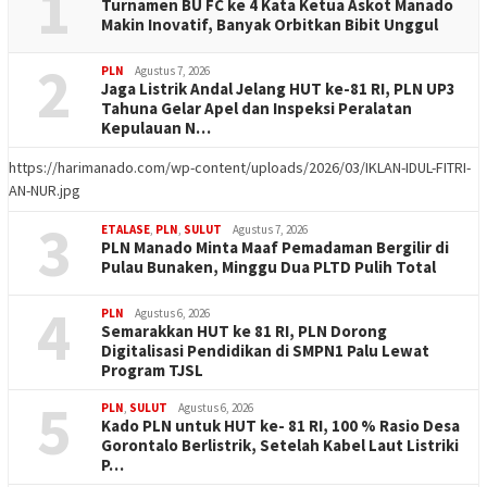
1
Turnamen BU FC ke 4 Kata Ketua Askot Manado
Makin Inovatif, Banyak Orbitkan Bibit Unggul
2
PLN
Agustus 7, 2026
Jaga Listrik Andal Jelang HUT ke-81 RI, PLN UP3
Tahuna Gelar Apel dan Inspeksi Peralatan
Kepulauan N…
https://harimanado.com/wp-content/uploads/2026/03/IKLAN-IDUL-FITRI-
AN-NUR.jpg
3
ETALASE
,
PLN
,
SULUT
Agustus 7, 2026
PLN Manado Minta Maaf Pemadaman Bergilir di
Pulau Bunaken, Minggu Dua PLTD Pulih Total
4
PLN
Agustus 6, 2026
Semarakkan HUT ke 81 RI, PLN Dorong
Digitalisasi Pendidikan di SMPN1 Palu Lewat
Program TJSL
5
PLN
,
SULUT
Agustus 6, 2026
Kado PLN untuk HUT ke- 81 RI, 100 % Rasio Desa
Gorontalo Berlistrik, Setelah Kabel Laut Listriki
P…