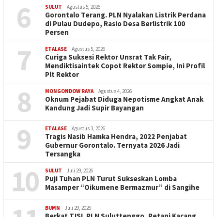
6
SULUT
Agustus 5, 2026
Gorontalo Terang. PLN Nyalakan Listrik Perdana
di Pulau Dudepo, Rasio Desa Berlistrik 100
Persen
7
ETALASE
Agustus 5, 2026
Curiga Suksesi Rektor Unsrat Tak Fair,
Mendiktisaintek Copot Rektor Sompie, Ini Profil
Plt Rektor
8
MONGONDOW RAYA
Agustus 4, 2026
Oknum Pejabat Diduga Nepotisme Angkat Anak
Kandung Jadi Supir Bayangan
9
ETALASE
Agustus 3, 2026
Tragis Nasib Hamka Hendra, 2022 Penjabat
Gubernur Gorontalo. Ternyata 2026 Jadi
Tersangka
10
SULUT
Juli 29, 2026
Puji Tuhan PLN Turut Sukseskan Lomba
Masamper “Oikumene Bermazmur” di Sangihe
BUMN
Juli 29, 2026
Berkat TJSL PLN Suluttenggo, Petani Kacang