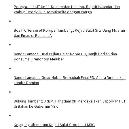
Peringatan HUT ke 11 Kecamatan Helumo, Bupati Iskandar dan
Wabup Deddy Ikut Bersukacita dengan Warga
Bos ITC Terseret Korupsi Tambang, Kejati Sulut Sita Uang Miliaran
dan Emas di Rumah JA
Nanda Lamadau Tuai Pujian Gelar Nobar PD, Banjir Hadiah dan
Konsumsi, Penonton Meluber
Nanda Lamadau Gelar Nobar Berhadiah Final PD, Acara Diramaikan
Lomba Domino
Dukung Tambang JRBM, Pangdam XIII Merdeka akan Laporkan PETI
di Bakan ke Gubernur YSK
Kejagung Ultimatum Kejati Sulut Stop Usut MBG