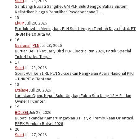
Sulut
Juli 28, 2026
Sambangi Bupati Sangihe, GM PLN Suluttenggo Bahas Sistem
Kelistrikan hingga Pemulihan Pascabencana T…
15
Ekuin
Juli 28, 2026
Produktivitas Meningkat, PLN Suluttenggo Tambah Daya Listrik PT
JRBM ke 10 Juta VA
16
Nasional
,
PLN
Juli 28, 2026
Buruan Beli Tiket Early Bird PLN Electric Run 2026, untuk Special
Ticket Ludes Terjual
17
Sulut
Juli 28, 2026
Spirit HUT ke 81 RI, PLN Sukseskan Rangkaian Acara Nasional PIKI
– UNKRIT di Tentena
18
Etalase
Juli 28, 2026
Luruskan Opini, Kejati Sulut Ungkap Fakta Sita Uang 18 M EL dan
Owner IT Center
19
BOLSEL
Juli 27, 2026
Bupati Iskandar Kamaru Ingatkan 3 Pilar, di Pembukaan Orientasi
PPPK Pemkab Bolsel 2026
20
Sulut
Juli 27, 2026