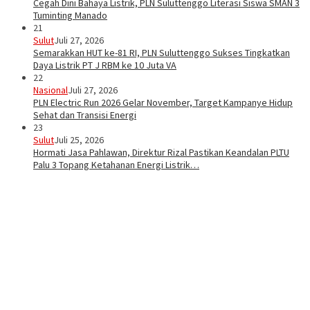
Cegah Dini Bahaya Listrik, PLN Suluttenggo Literasi Siswa SMAN 3
Tuminting Manado
21
Sulut
Juli 27, 2026
Semarakkan HUT ke-81 RI, PLN Suluttenggo Sukses Tingkatkan
Daya Listrik PT J RBM ke 10 Juta VA
22
Nasional
Juli 27, 2026
PLN Electric Run 2026 Gelar November, Target Kampanye Hidup
Sehat dan Transisi Energi
23
Sulut
Juli 25, 2026
Hormati Jasa Pahlawan, Direktur Rizal Pastikan Keandalan PLTU
Palu 3 Topang Ketahanan Energi Listrik…