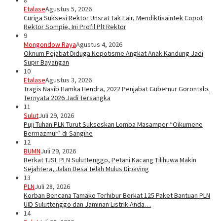
8
Etalase
Agustus 5, 2026
Curiga Suksesi Rektor Unsrat Tak Fair, Mendiktisaintek Copot
Rektor Sompie, Ini Profil Plt Rektor
9
Mongondow Raya
Agustus 4, 2026
Oknum Pejabat Diduga Nepotisme Angkat Anak Kandung Jadi
Supir Bayangan
10
Etalase
Agustus 3, 2026
Tragis Nasib Hamka Hendra, 2022 Penjabat Gubernur Gorontalo.
Ternyata 2026 Jadi Tersangka
11
Sulut
Juli 29, 2026
Puji Tuhan PLN Turut Sukseskan Lomba Masamper “Oikumene
Bermazmur” di Sangihe
12
BUMN
Juli 29, 2026
Berkat TJSL PLN Suluttenggo, Petani Kacang Tilihuwa Makin
Sejahtera, Jalan Desa Telah Mulus Dipaving
13
PLN
Juli 28, 2026
Korban Bencana Tamako Terhibur Berkat 125 Paket Bantuan PLN
UID Suluttenggo dan Jaminan Listrik Anda…
14