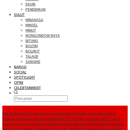
EKUIN
PENDIDIKAN
SULUT
MINAHASA
MINSEL
MINUT
MONGONDOW RAYA
BITUNG
BOLTIM
BOLMUT
TALAUD
SANGIHE
NARASI
SOCIAL
SPOTYLIGHT
OPINI
CELEBTAINMENT
BERITA TERBARU
Bupati Bolsel Beri Apresiasi Pengukuhan Srikandi Jaga Desa Sulut,
Selpian Manoppo Didaulat Nahkodai DPC Bolsel
Turnamen BU FC ke 4
Kata Ketua Askot Manado Makin Inovatif, Banyak Orbitkan Bibit Unggul
Jaga Listrik Andal Jelang HUT ke-81 RI, PLN UP3 Tahuna Gelar Apel dan