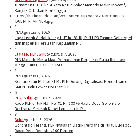
Turnamen BU FC ke 4 Kata Ketua Askot Manado Makin Inovatif,
Banyak Orbitkan Bibit Unggul
https://harimanado.com/wp-content/uploads/2026/03/IKLAN-
IDUL-FITRI-AN-NUR.jpg
3
PLN
Agustus 7, 2026
Jaga Listrik Andal Jelang HUT ke-81 RI, PLN UP3 Tahuna Gelar Apel
dan Inspeksi Peralatan Kepulauan N…
4
Etalase
,
PLN
,
Sulut
Agustus 7, 2026
PLN Manado Minta Maaf Pemadaman Bergilir di Pulau Bunaken,
Minggu Dua PLTD Pulih Total
5
PLN
Agustus 6, 2026
Semarakkan HUT ke 81 RI, PLN Dorong Digitalisasi Pendidikan di
SMPN1 Palu Lewat Program TJSL
6
PLN
,
Sulut
Agustus 6, 2026
Kado PLN untuk HUT ke- 81 RI, 100 % Rasio Desa Gorontalo
Berlistrik, Setelah Kabel Laut Listriki P…
7
Sulut
Agustus 5, 2026
Gorontalo Terang. PLN Nyalakan Listrik Perdana di Pulau Dudepo,
Rasio Desa Berlistrik 100 Persen