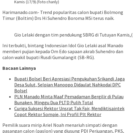
Kamis (17/9).(foto:chanly)
Harimanado.com- Trend popularitas calon bupati Bolmong
Timur (Boltim) Drs Hi Suhendro Boroma MSi terus naik.
Gio Lelaki dengan tim pendukung SBRG di Tutuyan Kamis,(
Ini terbukti, bintang Indonesian Idol Gio Lelaki asal Manado
memberi pujian kepada Om Edo sapaan akrab Suhendro dan
calon wakil bupati Rusdi Gumalangit (SB-RG).
Bacaan Lainnya
Bupati Bolsel Beri Apresiasi Pengukuhan Srikandi Jaga
Desa Sulut, Selpian Manoppo Didaulat Nahkodai DPC
Bolsel
PLN Manado Minta Maaf Pemadaman Bergilir di Pulau
Bunaken, Minggu Dua PLTD Pulih Total
Curiga Suksesi Rektor Unsrat Tak Fair, Mendiktisaintek
Copot Rektor Sompie, Ini Profil Plt Rektor
Pemilik suara mirip Ariel Noah menariuh simpati dengan
pasangan calon (paslon) yang diusung PDI Perjuangan, PKS,