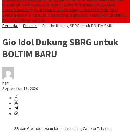
Inspeksi Peralatan Kepulauan Nusa Utara
PLN Manado Minta Maaf
Pemadaman Bergilir di Pulau Bunaken, Minggu Dua PLTD Pulih Total
Semarakkan HUT ke 81 RI, PLN Dorong Digitalisasi Pendidikan di SMPN1
Palu Lewat Program TJSL
Beranda
Etalase
Gio Idol Dukung SBRG untuk BOLTIM BARU
Gio Idol Dukung SBRG untuk
BOLTIM BARU
ham
September 18, 2020
SB dan Gio Indonesian Idol di launching Caffe di Tutuyan,