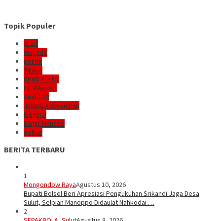
Topik Populer
sulut
manado
politik
Talaud
DPRD SULUT
E2L-Mantap
Covid-19
James A Kojongian
kriminal
Banjir Manado
golkar
BERITA TERBARU
1
Mongondow Raya
Agustus 10, 2026
Bupati Bolsel Beri Apresiasi Pengukuhan Srikandi Jaga Desa
Sulut, Selpian Manoppo Didaulat Nahkodai …
2
SEPAKBOLA
,
Sulut
Agustus 8, 2026