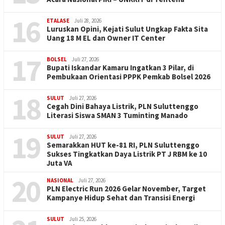
16
ETALASE
Juli 28, 2026
Luruskan Opini, Kejati Sulut Ungkap Fakta Sita
Uang 18 M EL dan Owner IT Center
17
BOLSEL
Juli 27, 2026
Bupati Iskandar Kamaru Ingatkan 3 Pilar, di
Pembukaan Orientasi PPPK Pemkab Bolsel 2026
18
SULUT
Juli 27, 2026
Cegah Dini Bahaya Listrik, PLN Suluttenggo
Literasi Siswa SMAN 3 Tuminting Manado
19
SULUT
Juli 27, 2026
Semarakkan HUT ke-81 RI, PLN Suluttenggo
Sukses Tingkatkan Daya Listrik PT J RBM ke 10
Juta VA
20
NASIONAL
Juli 27, 2026
PLN Electric Run 2026 Gelar November, Target
Kampanye Hidup Sehat dan Transisi Energi
SULUT
Juli 25, 2026