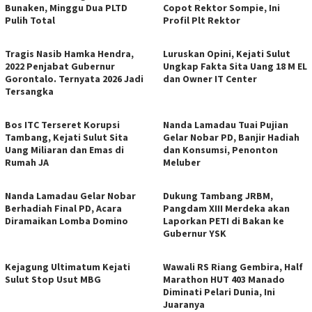
Bunaken, Minggu Dua PLTD
Copot Rektor Sompie, Ini
Pulih Total
Profil Plt Rektor
Tragis Nasib Hamka Hendra,
Luruskan Opini, Kejati Sulut
2022 Penjabat Gubernur
Ungkap Fakta Sita Uang 18 M EL
Gorontalo. Ternyata 2026 Jadi
dan Owner IT Center
Tersangka
Bos ITC Terseret Korupsi
Nanda Lamadau Tuai Pujian
Tambang, Kejati Sulut Sita
Gelar Nobar PD, Banjir Hadiah
Uang Miliaran dan Emas di
dan Konsumsi, Penonton
Rumah JA
Meluber
Nanda Lamadau Gelar Nobar
Dukung Tambang JRBM,
Berhadiah Final PD, Acara
Pangdam XIII Merdeka akan
Diramaikan Lomba Domino
Laporkan PETI di Bakan ke
Gubernur YSK
Kejagung Ultimatum Kejati
Wawali RS Riang Gembira, Half
Sulut Stop Usut MBG
Marathon HUT 403 Manado
Diminati Pelari Dunia, Ini
Juaranya