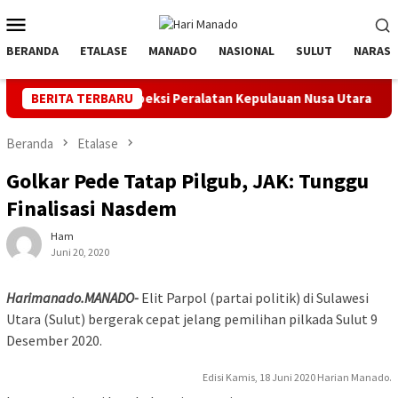
Loncat
Menu
ke
Mobile
konten
BERANDA
ETALASE
MANADO
NASIONAL
SULUT
NARASI
el dan Inspeksi Peralatan Kepulauan Nusa Utara
BERITA TERBARU
PLN Manad
Beranda
Etalase
Golkar Pede Tatap Pilgub, JAK: Tunggu
Finalisasi Nasdem
Ham
Juni 20, 2020
Harimanado.MANADO-
Elit Parpol (partai politik) di Sulawesi
Utara (Sulut) bergerak cepat jelang pemilihan pilkada Sulut 9
Desember 2020.
Edisi Kamis, 18 Juni 2020 Harian Manado.