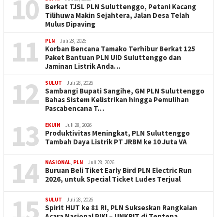
10
Berkat TJSL PLN Suluttenggo, Petani Kacang
Tilihuwa Makin Sejahtera, Jalan Desa Telah
Mulus Dipaving
11
PLN
Juli 28, 2026
Korban Bencana Tamako Terhibur Berkat 125
Paket Bantuan PLN UID Suluttenggo dan
Jaminan Listrik Anda…
12
SULUT
Juli 28, 2026
Sambangi Bupati Sangihe, GM PLN Suluttenggo
Bahas Sistem Kelistrikan hingga Pemulihan
Pascabencana T…
13
EKUIN
Juli 28, 2026
Produktivitas Meningkat, PLN Suluttenggo
Tambah Daya Listrik PT JRBM ke 10 Juta VA
14
NASIONAL
,
PLN
Juli 28, 2026
Buruan Beli Tiket Early Bird PLN Electric Run
2026, untuk Special Ticket Ludes Terjual
15
SULUT
Juli 28, 2026
Spirit HUT ke 81 RI, PLN Sukseskan Rangkaian
Acara Nasional PIKI – UNKRIT di Tentena