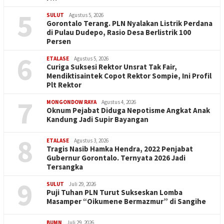
5
SULUT
Agustus 5, 2026
Gorontalo Terang. PLN Nyalakan Listrik Perdana
di Pulau Dudepo, Rasio Desa Berlistrik 100
Persen
6
ETALASE
Agustus 5, 2026
Curiga Suksesi Rektor Unsrat Tak Fair,
Mendiktisaintek Copot Rektor Sompie, Ini Profil
Plt Rektor
7
MONGONDOW RAYA
Agustus 4, 2026
Oknum Pejabat Diduga Nepotisme Angkat Anak
Kandung Jadi Supir Bayangan
8
ETALASE
Agustus 3, 2026
Tragis Nasib Hamka Hendra, 2022 Penjabat
Gubernur Gorontalo. Ternyata 2026 Jadi
Tersangka
9
SULUT
Juli 29, 2026
Puji Tuhan PLN Turut Sukseskan Lomba
Masamper “Oikumene Bermazmur” di Sangihe
BUMN
Juli 29, 2026