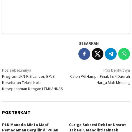
SEBARKAN
Navigasi
Pos sebelumnya
Pos berikutnya
Program JKN-KIS Lancer, BPJS
Calon PG Hampir Final, Ini 4 Daerah
pos
Kesehatan Teken Nota
Harga Mati Menang
Kesepahaman Dengan LEMHANNAS
POS TERKAIT
PLN Manado Minta Maaf
Curiga Suksesi Rektor Unsrat
Pemadaman Bergilir di Pulau
Tak Fair, Mendiktisaintek