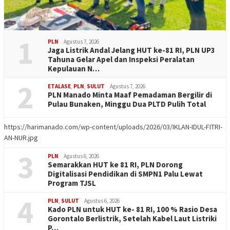
1
PLN
Agustus 7, 2026
Jaga Listrik Andal Jelang HUT ke-81 RI, PLN UP3
Tahuna Gelar Apel dan Inspeksi Peralatan
Kepulauan N…
2
ETALASE
,
PLN
,
SULUT
Agustus 7, 2026
PLN Manado Minta Maaf Pemadaman Bergilir di
Pulau Bunaken, Minggu Dua PLTD Pulih Total
https://harimanado.com/wp-content/uploads/2026/03/IKLAN-IDUL-FITRI-
AN-NUR.jpg
3
PLN
Agustus 6, 2026
Semarakkan HUT ke 81 RI, PLN Dorong
Digitalisasi Pendidikan di SMPN1 Palu Lewat
Program TJSL
4
PLN
,
SULUT
Agustus 6, 2026
Kado PLN untuk HUT ke- 81 RI, 100 % Rasio Desa
Gorontalo Berlistrik, Setelah Kabel Laut Listriki
P…