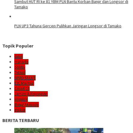
Sambut HUT RI ke 81 YBM PLN Bantu Korban Banjir dan Longsor di
Tamako
PLN UP3 Tahuna Gercep Pulihkan Jaringan Longsor di Tamako
Topik Populer
sulut
manado
politik
Talaud
DPRD SULUT
E2L-Mantap
Covid-19
James A Kojongian
kriminal
Banjir Manado
golkar
BERITA TERBARU