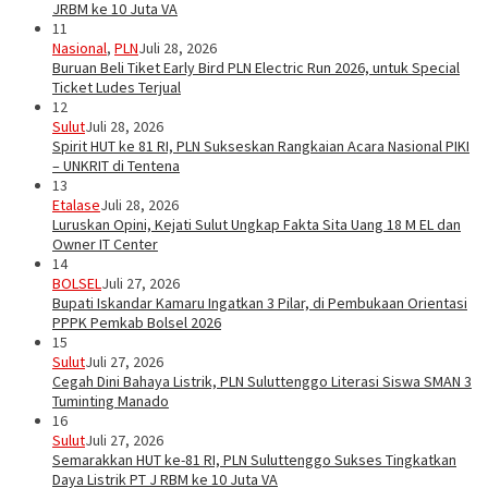
JRBM ke 10 Juta VA
11
Nasional
,
PLN
Juli 28, 2026
Buruan Beli Tiket Early Bird PLN Electric Run 2026, untuk Special
Ticket Ludes Terjual
12
Sulut
Juli 28, 2026
Spirit HUT ke 81 RI, PLN Sukseskan Rangkaian Acara Nasional PIKI
– UNKRIT di Tentena
13
Etalase
Juli 28, 2026
Luruskan Opini, Kejati Sulut Ungkap Fakta Sita Uang 18 M EL dan
Owner IT Center
14
BOLSEL
Juli 27, 2026
Bupati Iskandar Kamaru Ingatkan 3 Pilar, di Pembukaan Orientasi
PPPK Pemkab Bolsel 2026
15
Sulut
Juli 27, 2026
Cegah Dini Bahaya Listrik, PLN Suluttenggo Literasi Siswa SMAN 3
Tuminting Manado
16
Sulut
Juli 27, 2026
Semarakkan HUT ke-81 RI, PLN Suluttenggo Sukses Tingkatkan
Daya Listrik PT J RBM ke 10 Juta VA