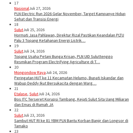
17
Nasional
Juli 27, 2026
PLN Electric Run 2026 Gelar November, Target Kampanye Hidup
Sehat dan Transisi Energi
18
Sulut
Juli 25, 2026
Hormati Jasa Pahlawan, Direktur Rizal Pastikan Keandalan PLTU
Palu 3 Topang Ketahanan Energi Listrik…
19
Sulut
Juli 24, 2026
Topang Usaha Petani Bunga Krisan, PLN UID Suluttenggo
Resmikan Program Electrifying Agriculture di T…
20
Mongondow Raya
Juli 24, 2026
Peringatan HUT ke 11 Kecamatan Helumo, Bupati Iskandar dan
Wabup Deddy Ikut Bersukacita dengan Warg…
21
Etalase
,
Sulut
Juli 24, 2026
Bos ITC Terseret Korupsi Tambang, Kejati Sulut Sita Uang Miliaran
dan Emas di Rumah JA
22
Sulut
Juli 23, 2026
Sambut HUT RI ke 81 YBM PLN Bantu Korban Banjir dan Longsor di
Tamako
23