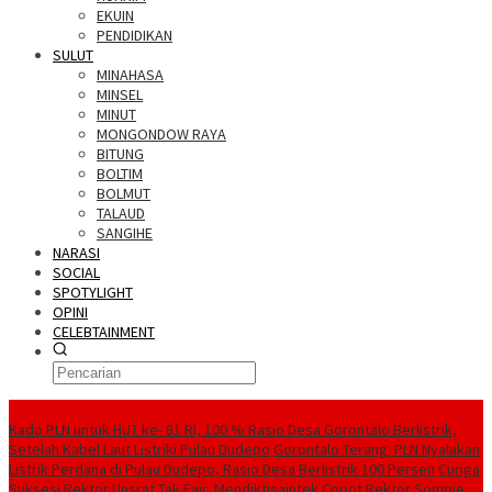
EKUIN
PENDIDIKAN
SULUT
MINAHASA
MINSEL
MINUT
MONGONDOW RAYA
BITUNG
BOLTIM
BOLMUT
TALAUD
SANGIHE
NARASI
SOCIAL
SPOTYLIGHT
OPINI
CELEBTAINMENT
BERITA TERBARU
Kado PLN untuk HUT ke- 81 RI, 100 % Rasio Desa Gorontalo Berlistrik,
Setelah Kabel Laut Listriki Pulau Dudepo
Gorontalo Terang. PLN Nyalakan
Listrik Perdana di Pulau Dudepo, Rasio Desa Berlistrik 100 Persen
Curiga
Suksesi Rektor Unsrat Tak Fair, Mendiktisaintek Copot Rektor Sompie,