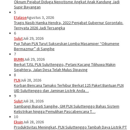
Oknum Pejabat Diduga Nepotisme Angkat Anak Kandung Jadi
Supir Bayangan
5
Etalase
Agustus 3, 2026
Tragis Nasib Hamka Hendra, 2022 Penjabat Gubernur Gorontalo.
Ternyata 2026 Jadi Tersangka
6
Sulut
Juli 29, 2026
Puji Tuhan PLN Turut Sukseskan Lomba Masamper “Oikumene
Bermazmur” di Sangihe
7
BUMN
Juli 29, 2026
Berkat TJSL PLN Suluttenggo, Petani Kacang Tilihuwa Makin
Sejahtera, Jalan Desa Telah Mulus Dipaving
8
PLN
Juli 28, 2026
Korban Bencana Tamako Terhibur Berkat 125 Paket Bantuan PLN
UID Suluttenggo dan Jaminan Listrik Anda…
9
Sulut
Juli 28, 2026
Sambangi Bupati Sangihe, GM PLN Suluttenggo Bahas Sistem
Kelistrikan hingga Pemulihan Pascabencana T…
10
Ekuin
Juli 28, 2026
Produktivitas Meningkat, PLN Suluttenggo Tambah Daya Listrik PT