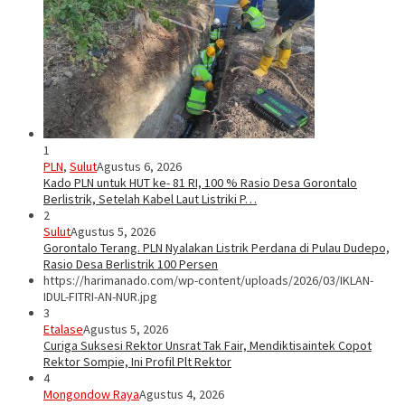
1
PLN
,
Sulut
Agustus 6, 2026
Kado PLN untuk HUT ke- 81 RI, 100 % Rasio Desa Gorontalo
Berlistrik, Setelah Kabel Laut Listriki P…
2
Sulut
Agustus 5, 2026
Gorontalo Terang. PLN Nyalakan Listrik Perdana di Pulau Dudepo,
Rasio Desa Berlistrik 100 Persen
https://harimanado.com/wp-content/uploads/2026/03/IKLAN-
IDUL-FITRI-AN-NUR.jpg
3
Etalase
Agustus 5, 2026
Curiga Suksesi Rektor Unsrat Tak Fair, Mendiktisaintek Copot
Rektor Sompie, Ini Profil Plt Rektor
4
Mongondow Raya
Agustus 4, 2026