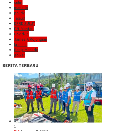
sulut
manado
politik
Talaud
DPRD SULUT
E2L-Mantap
Covid-19
James A Kojongian
kriminal
Banjir Manado
golkar
BERITA TERBARU
1