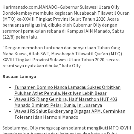
Harimanado.com,MANADO–Gubernur Sulawesi Utara Olly
Dondokambey membuka kegiatan Musabaqah Tilawatil Quran
(MTQ) ke-XXVIII Tingkat Provinsi Sulut Tahun 2020. Acara
bernuansa religius ini, dibuka oleh Gubernur Olly dengan
seremoni pemukulan rebana di Kampus IAIN Manado, Sabtu
(22/8) pekan lalu.
“Dengan memohon tuntunan dan penyertaan Tuhan Yang
Maha Kuasa, Allah SWT, Musabaqah Tilawatil Qur’an (MTQ)
XXVIII Tingkat Provinsi Sulawesi Utara Tahun 2020, secara
resmi saya nyatakan dibuka,” kata Olly.
Bacaan Lainnya
Turnamen Domino Nanda Lamadau Sukses Orbitkan
Puluhan Atlet Pemula, Next Iven Lebih Beaar
Wawali RS Riang Gembira, Half Marathon HUT 403
Manado Diminati Pelari Dunia, Ini Juaranya
Wawali RS Salut Bukber yang Digagas APM, Cerminkan
Toleransi dan Harmoni Manado
Sebelumnya, Olly mengucapkan selamat mengikuti MTQ XXVIII
kepada seluruh peserta dari kabupaten dan kota se Sulut.