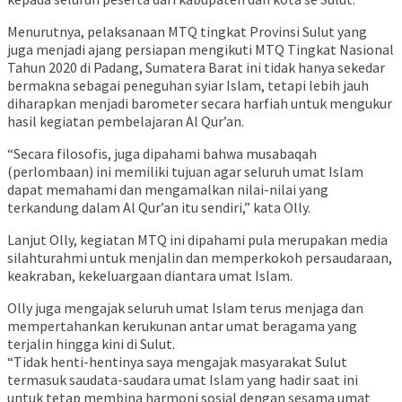
Menurutnya, pelaksanaan MTQ tingkat Provinsi Sulut yang
juga menjadi ajang persiapan mengikuti MTQ Tingkat Nasional
Tahun 2020 di Padang, Sumatera Barat ini tidak hanya sekedar
bermakna sebagai peneguhan syiar Islam, tetapi lebih jauh
diharapkan menjadi barometer secara harfiah untuk mengukur
hasil kegiatan pembelajaran Al Qur’an.
“Secara filosofis, juga dipahami bahwa musabaqah
(perlombaan) ini memiliki tujuan agar seluruh umat Islam
dapat memahami dan mengamalkan nilai-nilai yang
terkandung dalam Al Qur’an itu sendiri,” kata Olly.
Lanjut Olly, kegiatan MTQ ini dipahami pula merupakan media
silahturahmi untuk menjalin dan memperkokoh persaudaraan,
keakraban, kekeluargaan diantara umat Islam.
Olly juga mengajak seluruh umat Islam terus menjaga dan
mempertahankan kerukunan antar umat beragama yang
terjalin hingga kini di Sulut.
“Tidak henti-hentinya saya mengajak masyarakat Sulut
termasuk saudata-saudara umat Islam yang hadir saat ini
untuk tetap membina harmoni sosial dengan sesama umat