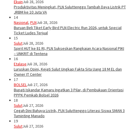
Ekuin
Juli 28, 2026
Produktivitas Meningkat, PLN Suluttenggo Tambah Daya Listrik PT
JRBM ke 10 Juta VA
14
Nasional
,
PLN
Juli 28, 2026
Buruan Beli Tiket Early Bird PLN Electric Run 2026, untuk Special
Ticket Ludes Terjual
15
Sulut
Juli 28, 2026
Spirit HUT ke 81 RI, PLN Sukseskan Rangkaian Acara Nasional PIKI
– UNKRIT di Tentena
16
Etalase
Juli 28, 2026
Luruskan Opini, Kejati Sulut Ungkap Fakta Sita Uang 18 M EL dan
Owner IT Center
17
BOLSEL
Juli 27, 2026
Bupati Iskandar Kamaru Ingatkan 3 Pilar, di Pembukaan Orientasi
PPPK Pemkab Bolsel 2026
18
Sulut
Juli 27, 2026
Cegah Dini Bahaya Listrik, PLN Suluttenggo Literasi Siswa SMAN 3
Tuminting Manado
19
Sulut
Juli 27, 2026