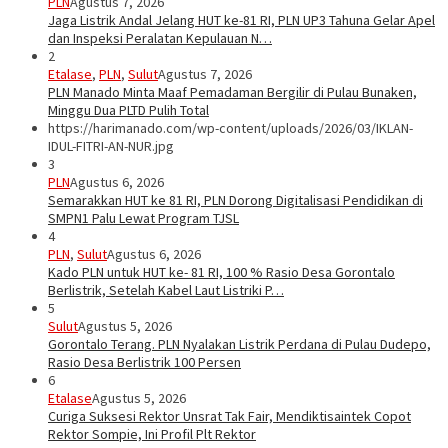
PLN
Agustus 7, 2026
Jaga Listrik Andal Jelang HUT ke-81 RI, PLN UP3 Tahuna Gelar Apel
dan Inspeksi Peralatan Kepulauan N…
2
Etalase
,
PLN
,
Sulut
Agustus 7, 2026
PLN Manado Minta Maaf Pemadaman Bergilir di Pulau Bunaken,
Minggu Dua PLTD Pulih Total
https://harimanado.com/wp-content/uploads/2026/03/IKLAN-
IDUL-FITRI-AN-NUR.jpg
3
PLN
Agustus 6, 2026
Semarakkan HUT ke 81 RI, PLN Dorong Digitalisasi Pendidikan di
SMPN1 Palu Lewat Program TJSL
4
PLN
,
Sulut
Agustus 6, 2026
Kado PLN untuk HUT ke- 81 RI, 100 % Rasio Desa Gorontalo
Berlistrik, Setelah Kabel Laut Listriki P…
5
Sulut
Agustus 5, 2026
Gorontalo Terang. PLN Nyalakan Listrik Perdana di Pulau Dudepo,
Rasio Desa Berlistrik 100 Persen
6
Etalase
Agustus 5, 2026
Curiga Suksesi Rektor Unsrat Tak Fair, Mendiktisaintek Copot
Rektor Sompie, Ini Profil Plt Rektor