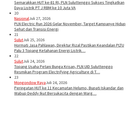
Semarakkan HUT ke-81 RI, PLN Suluttenggo Sukses Tingkatkan
Daya Listrik PT J RBM ke 10 Juta VA
20
Nasional
Juli 27, 2026
PLN Electric Run 2026 Gelar November, Target Kampanye Hidup
Sehat dan Transisi Energi
21
Sulut
Juli 25, 2026
Hormati Jasa Pahlawan, Direktur Rizal Pastikan Keandalan PLTU
Palu 3 Topang Ketahanan Energi Listrik…
22
Sulut
Juli 24, 2026
Topang Usaha Petani Bunga Krisan, PLN UID Suluttenggo
Resmikan Program Electrifying Agriculture di T…
23
Mongondow Raya
Juli 24, 2026
Peringatan HUT ke 11 Kecamatan Helumo, Bupati Iskandar dan
Wabup Deddy Ikut Bersukacita dengan Warg…