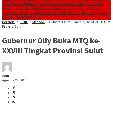
Palu Lewat Program TJSL
Kado PLN untuk HUT ke- 81 RI, 100 % Rasio
Desa Gorontalo Berlistrik, Setelah Kabel Laut Listriki Pulau Dudepo
Gorontalo Terang. PLN Nyalakan Listrik Perdana di Pulau Dudepo, Rasio
Desa Berlistrik 100 Persen
Beranda
Sulut
Manado
Gubernur Olly Buka MTQ ke-XXVIII Tingkat
Provinsi Sulut
Gubernur Olly Buka MTQ ke-
XXVIII Tingkat Provinsi Sulut
Admin
Agustus 24, 2020