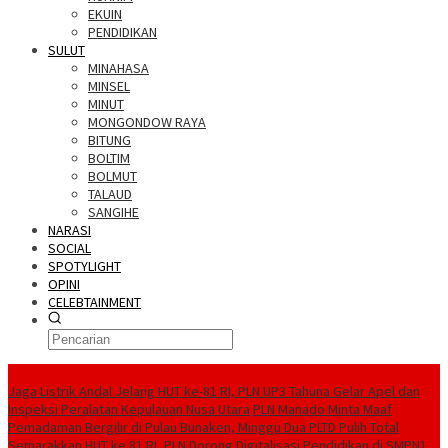
EKUIN
PENDIDIKAN
SULUT
MINAHASA
MINSEL
MINUT
MONGONDOW RAYA
BITUNG
BOLTIM
BOLMUT
TALAUD
SANGIHE
NARASI
SOCIAL
SPOTYLIGHT
OPINI
CELEBTAINMENT
BERITA TERBARU
Jaga Listrik Andal Jelang HUT ke-81 RI, PLN UP3 Tahuna Gelar Apel dan
Inspeksi Peralatan Kepulauan Nusa Utara
PLN Manado Minta Maaf
Pemadaman Bergilir di Pulau Bunaken, Minggu Dua PLTD Pulih Total
Semarakkan HUT ke 81 RI, PLN Dorong Digitalisasi Pendidikan di SMPN1