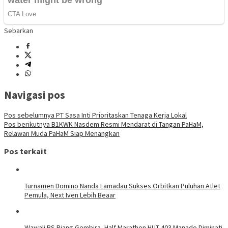
Sebarkan
Navigasi pos
Pos sebelumnya
PT Sasa Inti Prioritaskan Tenaga Kerja Lokal
Pos berikutnya
B1KWK Nasdem Resmi Mendarat di Tangan PaHaM,
Relawan Muda PaHaM Siap Menangkan
Pos terkait
Turnamen Domino Nanda Lamadau Sukses Orbitkan Puluhan Atlet
Pemula, Next Iven Lebih Beaar
Wawali RS Riang Gembira, Half Marathon HUT 403 Manado Diminati