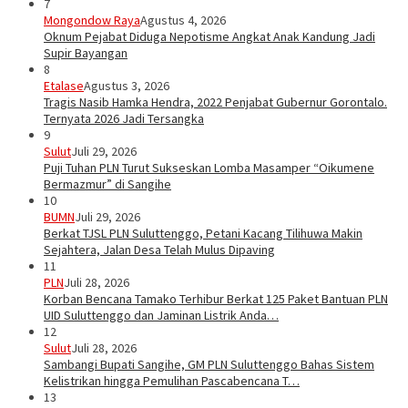
7
Mongondow Raya
Agustus 4, 2026
Oknum Pejabat Diduga Nepotisme Angkat Anak Kandung Jadi
Supir Bayangan
8
Etalase
Agustus 3, 2026
Tragis Nasib Hamka Hendra, 2022 Penjabat Gubernur Gorontalo.
Ternyata 2026 Jadi Tersangka
9
Sulut
Juli 29, 2026
Puji Tuhan PLN Turut Sukseskan Lomba Masamper “Oikumene
Bermazmur” di Sangihe
10
BUMN
Juli 29, 2026
Berkat TJSL PLN Suluttenggo, Petani Kacang Tilihuwa Makin
Sejahtera, Jalan Desa Telah Mulus Dipaving
11
PLN
Juli 28, 2026
Korban Bencana Tamako Terhibur Berkat 125 Paket Bantuan PLN
UID Suluttenggo dan Jaminan Listrik Anda…
12
Sulut
Juli 28, 2026
Sambangi Bupati Sangihe, GM PLN Suluttenggo Bahas Sistem
Kelistrikan hingga Pemulihan Pascabencana T…
13