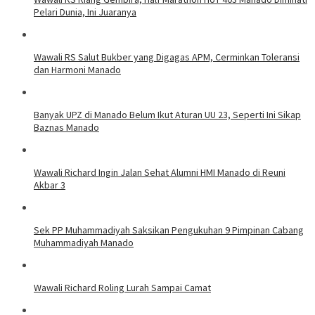
Pelari Dunia, Ini Juaranya
Wawali RS Salut Bukber yang Digagas APM, Cerminkan Toleransi
dan Harmoni Manado
Banyak UPZ di Manado Belum Ikut Aturan UU 23, Seperti Ini Sikap
Baznas Manado
Wawali Richard Ingin Jalan Sehat Alumni HMI Manado di Reuni
Akbar 3
Sek PP Muhammadiyah Saksikan Pengukuhan 9 Pimpinan Cabang
Muhammadiyah Manado
Wawali Richard Roling Lurah Sampai Camat