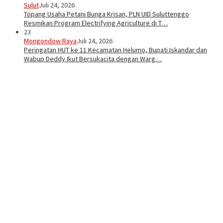
Sulut
Juli 24, 2026
Topang Usaha Petani Bunga Krisan, PLN UID Suluttenggo
Resmikan Program Electrifying Agriculture di T…
23
Mongondow Raya
Juli 24, 2026
Peringatan HUT ke 11 Kecamatan Helumo, Bupati Iskandar dan
Wabup Deddy Ikut Bersukacita dengan Warg…