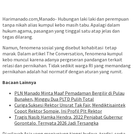
Harimanado.com,Manado- Hubungan laki laki dan perempuan
tanpa nikah alias kumpul kebo masih tabu. Apalagi dalam
hukum agama, pasangan yang tinggal satu atap jelas dan
tegas dilarang.
Namun, fenomena sosial yang disebut kohabitasi tetap
marak. Dalam artikel The Conversation, fenomena kumpul
kebo muncul karena adanya pergeseran pandangan terkait
relasi dan pernikahan. Tidak sedikit warga RI yang memandang
pernikahan adalah hal normatif dengan aturan yang rumit.
Bacaan Lainnya
PLN Manado Minta Maaf Pemadaman Bergilir di Pulau
Bunaken, Minggu Dua PLTD Pulih Total
Curiga Suksesi Rektor Unsrat Tak Fair, Mendiktisaintek
Copot Rektor Sompie, Ini Profil Plt Rektor
Tragis Nasib Hamka Hendra, 2022 Penjabat Gubernur
Gorontalo. Ternyata 2026 Jadi Tersangka
Di wilayah Asia yang menjunjung tinggi budaya, tradisi, serta