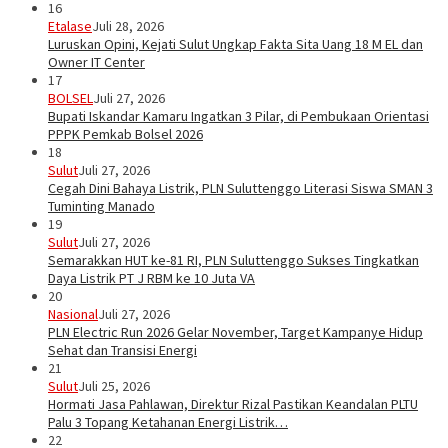
16
Etalase
Juli 28, 2026
Luruskan Opini, Kejati Sulut Ungkap Fakta Sita Uang 18 M EL dan
Owner IT Center
17
BOLSEL
Juli 27, 2026
Bupati Iskandar Kamaru Ingatkan 3 Pilar, di Pembukaan Orientasi
PPPK Pemkab Bolsel 2026
18
Sulut
Juli 27, 2026
Cegah Dini Bahaya Listrik, PLN Suluttenggo Literasi Siswa SMAN 3
Tuminting Manado
19
Sulut
Juli 27, 2026
Semarakkan HUT ke-81 RI, PLN Suluttenggo Sukses Tingkatkan
Daya Listrik PT J RBM ke 10 Juta VA
20
Nasional
Juli 27, 2026
PLN Electric Run 2026 Gelar November, Target Kampanye Hidup
Sehat dan Transisi Energi
21
Sulut
Juli 25, 2026
Hormati Jasa Pahlawan, Direktur Rizal Pastikan Keandalan PLTU
Palu 3 Topang Ketahanan Energi Listrik…
22