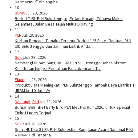
Bermazmur” di Sangihe
10
BUMN
Juli 29, 2026
Berkat TJSL PLN Suluttenggo, Petani Kacang Tilihuwa Makin
Sejahtera, Jalan Desa Telah Mulus Dipaving
11
PLN
Juli 28, 2026
Korban Bencana Tamako Terhibur Berkat 125 Paket Bantuan PLN
UID Suluttenggo dan Jaminan Listrik Anda…
12
Sulut
Juli 28, 2026
Sambangi Bupati Sangihe, GM PLN Suluttenggo Bahas Sistem
Kelistrikan hingga Pemulihan Pascabencana T…
13
Ekuin
Juli 28, 2026
Produktivitas Meningkat, PLN Suluttenggo Tambah Daya Listrik PT
JRBM ke 10 Juta VA
14
Nasional
,
PLN
Juli 28, 2026
Buruan Beli Tiket Early Bird PLN Electric Run 2026, untuk Special
Ticket Ludes Terjual
15
Sulut
Juli 28, 2026
Spirit HUT ke 81 RI, PLN Sukseskan Rangkaian Acara Nasional PIKI
– UNKRIT di Tentena