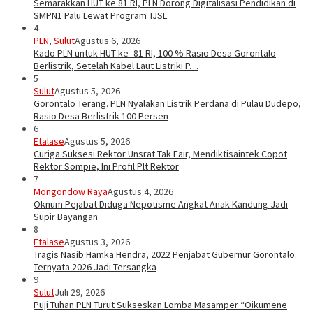
Semarakkan HUT ke 81 RI, PLN Dorong Digitalisasi Pendidikan di
SMPN1 Palu Lewat Program TJSL
4
PLN
,
Sulut
Agustus 6, 2026
Kado PLN untuk HUT ke- 81 RI, 100 % Rasio Desa Gorontalo
Berlistrik, Setelah Kabel Laut Listriki P…
5
Sulut
Agustus 5, 2026
Gorontalo Terang. PLN Nyalakan Listrik Perdana di Pulau Dudepo,
Rasio Desa Berlistrik 100 Persen
6
Etalase
Agustus 5, 2026
Curiga Suksesi Rektor Unsrat Tak Fair, Mendiktisaintek Copot
Rektor Sompie, Ini Profil Plt Rektor
7
Mongondow Raya
Agustus 4, 2026
Oknum Pejabat Diduga Nepotisme Angkat Anak Kandung Jadi
Supir Bayangan
8
Etalase
Agustus 3, 2026
Tragis Nasib Hamka Hendra, 2022 Penjabat Gubernur Gorontalo.
Ternyata 2026 Jadi Tersangka
9
Sulut
Juli 29, 2026
Puji Tuhan PLN Turut Sukseskan Lomba Masamper “Oikumene