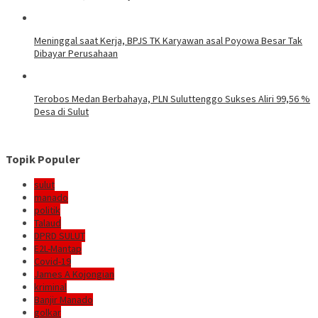
Meninggal saat Kerja, BPJS TK Karyawan asal Poyowa Besar Tak
Dibayar Perusahaan
Terobos Medan Berbahaya, PLN Suluttenggo Sukses Aliri 99,56 %
Desa di Sulut
Topik Populer
sulut
manado
politik
Talaud
DPRD SULUT
E2L-Mantap
Covid-19
James A Kojongian
kriminal
Banjir Manado
golkar