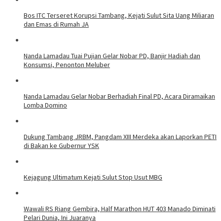
Bos ITC Terseret Korupsi Tambang, Kejati Sulut Sita Uang Miliaran
dan Emas di Rumah JA
Nanda Lamadau Tuai Pujian Gelar Nobar PD, Banjir Hadiah dan
Konsumsi, Penonton Meluber
Nanda Lamadau Gelar Nobar Berhadiah Final PD, Acara Diramaikan
Lomba Domino
Dukung Tambang JRBM, Pangdam XIII Merdeka akan Laporkan PETI
di Bakan ke Gubernur YSK
Kejagung Ultimatum Kejati Sulut Stop Usut MBG
Wawali RS Riang Gembira, Half Marathon HUT 403 Manado Diminati
Pelari Dunia, Ini Juaranya