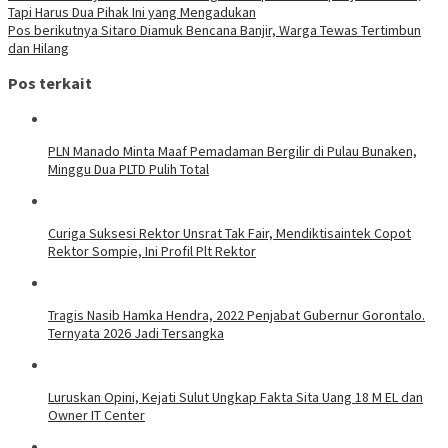
Tapi Harus Dua Pihak Ini yang Mengadukan
Pos berikutnya
Sitaro Diamuk Bencana Banjir, Warga Tewas Tertimbun
dan Hilang
Pos terkait
PLN Manado Minta Maaf Pemadaman Bergilir di Pulau Bunaken,
Minggu Dua PLTD Pulih Total
Curiga Suksesi Rektor Unsrat Tak Fair, Mendiktisaintek Copot
Rektor Sompie, Ini Profil Plt Rektor
Tragis Nasib Hamka Hendra, 2022 Penjabat Gubernur Gorontalo.
Ternyata 2026 Jadi Tersangka
Luruskan Opini, Kejati Sulut Ungkap Fakta Sita Uang 18 M EL dan
Owner IT Center