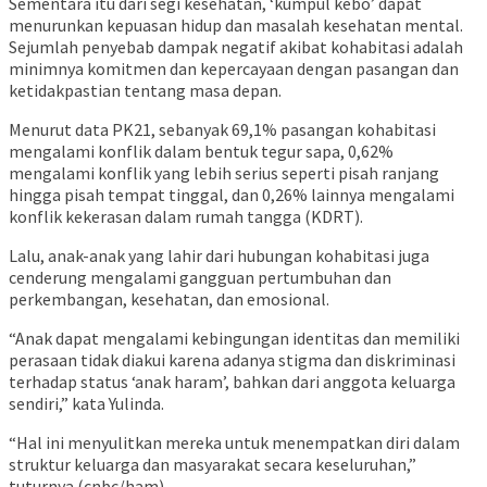
Sementara itu dari segi kesehatan, ‘kumpul kebo’ dapat
menurunkan kepuasan hidup dan masalah kesehatan mental.
Sejumlah penyebab dampak negatif akibat kohabitasi adalah
minimnya komitmen dan kepercayaan dengan pasangan dan
ketidakpastian tentang masa depan.
Menurut data PK21, sebanyak 69,1% pasangan kohabitasi
mengalami konflik dalam bentuk tegur sapa, 0,62%
mengalami konflik yang lebih serius seperti pisah ranjang
hingga pisah tempat tinggal, dan 0,26% lainnya mengalami
konflik kekerasan dalam rumah tangga (KDRT).
Lalu, anak-anak yang lahir dari hubungan kohabitasi juga
cenderung mengalami gangguan pertumbuhan dan
perkembangan, kesehatan, dan emosional.
“Anak dapat mengalami kebingungan identitas dan memiliki
perasaan tidak diakui karena adanya stigma dan diskriminasi
terhadap status ‘anak haram’, bahkan dari anggota keluarga
sendiri,” kata Yulinda.
“Hal ini menyulitkan mereka untuk menempatkan diri dalam
struktur keluarga dan masyarakat secara keseluruhan,”
tuturnya.(cnbc/ham)