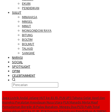
EKUIN
PENDIDIKAN
SULUT
MINAHASA
MINSEL
MINUT
MONGONDOW RAYA
BITUNG
BOLTIM
BOLMUT
TALAUD
SANGIHE
NARASI
SOCIAL
SPOTYLIGHT
OPINI
CELEBTAINMENT
BERITA TERBARU
Jaga Listrik Andal Jelang HUT ke-81 RI, PLN UP3 Tahuna Gelar Apel dan
Inspeksi Peralatan Kepulauan Nusa Utara
PLN Manado Minta Maaf
Pemadaman Bergilir di Pulau Bunaken, Minggu Dua PLTD Pulih Total
Semarakkan HUT ke 81 RI, PLN Dorong Digitalisasi Pendidikan di SMPN1