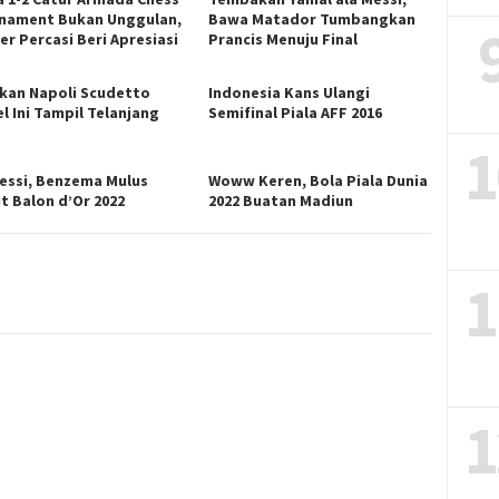
nament Bukan Unggulan,
Bawa Matador Tumbangkan
er Percasi Beri Apresiasi
Prancis Menuju Final
kan Napoli Scudetto
Indonesia Kans Ulangi
l Ini Tampil Telanjang
Semifinal Piala AFF 2016
1
essi, Benzema Mulus
Woww Keren, Bola Piala Dunia
t Balon d’Or 2022
2022 Buatan Madiun
1
1