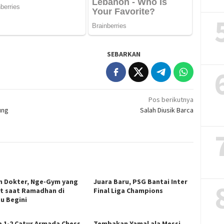
SEBARKAN
Pos berikutnya
ung
Salah Diusik Barca
n Dokter, Nge-Gym yang
Juara Baru, PSG Bantai Inter
t saat Ramadhan di
Final Liga Champions
u Begini
a 1-2 Catur Armada Chess
Tembakan Yamal ala Messi,