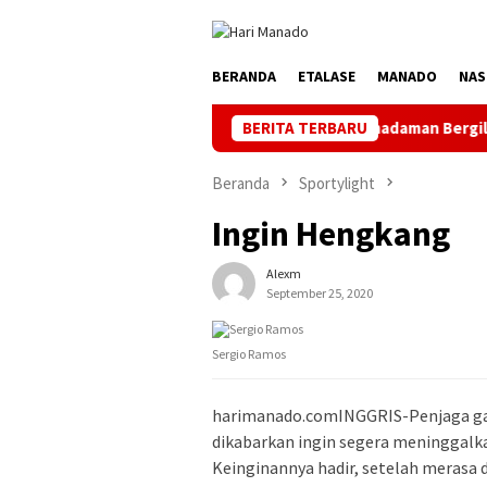
Loncat
ke
konten
BERANDA
ETALASE
MANADO
NAS
PLN Manado Minta Maaf Pemadaman Bergilir di Pulau Bunaken
BERITA TERBARU
Beranda
Sportylight
Ingin Hengkang
Alexm
September 25, 2020
Sergio Ramos
harimanado.comINGGRIS-Penjaga ga
dikabarkan ingin segera meninggalka
Keinginannya hadir, setelah merasa 