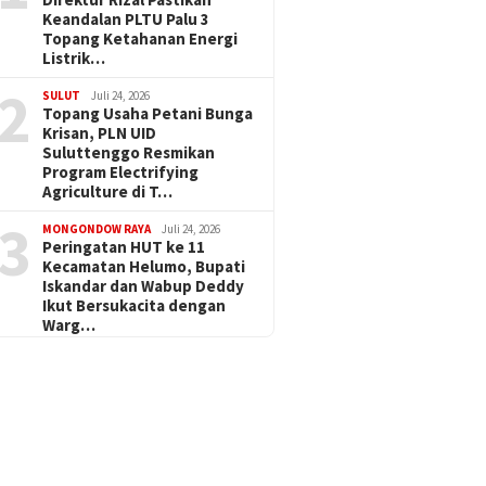
Keandalan PLTU Palu 3
Topang Ketahanan Energi
Listrik…
2
SULUT
Juli 24, 2026
Topang Usaha Petani Bunga
Krisan, PLN UID
Suluttenggo Resmikan
Program Electrifying
Agriculture di T…
3
MONGONDOW RAYA
Juli 24, 2026
Peringatan HUT ke 11
Kecamatan Helumo, Bupati
Iskandar dan Wabup Deddy
Ikut Bersukacita dengan
Warg…