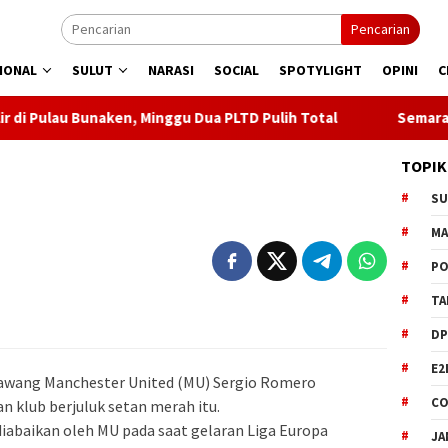
Pencarian
IONAL
SULUT
NARASI
SOCIAL
SPOTYLIGHT
OPINI
C
, Minggu Dua PLTD Pulih Total
Semarakkan HUT ke 81 RI,
TOPIK
S
M
PO
TA
DP
E2
wang Manchester United (MU) Sergio Romero
CO
n klub berjuluk setan merah itu.
diabaikan oleh MU pada saat gelaran Liga Europa
JA