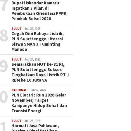
7
Bupati Iskandar Kamaru
Ingatkan 3 Pilar, di
Pembukaan Orientasi PPPK
Pemkab Bolsel 2026
8
SULUT
Juli 27, 2026
Cegah Dini Bahaya Listrik,
PLN Suluttenggo Literasi
Siswa SMAN 3 Tuminting
Manado
9
SULUT
Juli 27, 2026
Semarakkan HUT ke-81 RI,
PLN Suluttenggo Sukses
Tingkatkan Daya Listrik PT J
RBM ke 10 Juta VA
0
NASIONAL
Juli 27, 2026
PLN Electric Run 2026 Gelar
November, Target
Kampanye Hidup Sehat dan
Transisi Energi
1
SULUT
Juli 25, 2026
Hormati Jasa Pahlawan,
Direktur Rizal Pastikan