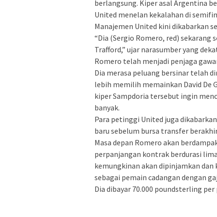
berlangsung. Kiper asal Argentina ber
United menelan kekalahan di semifina
Manajemen United kini dikabarkan s
“Dia (Sergio Romero, red) sekarang
Trafford,” ujar narasumber yang deka
Romero telah menjadi penjaga gawa
Dia merasa peluang bersinar telah di
lebih memilih memainkan David De 
kiper Sampdoria tersebut ingin men
banyak.
Para petinggi United juga dikabark
baru sebelum bursa transfer berakhi
Masa depan Romero akan berdampak 
perpanjangan kontrak berdurasi lima
kemungkinan akan dipinjamkan dan k
sebagai pemain cadangan dengan gaji
Dia dibayar 70.000 poundsterling per