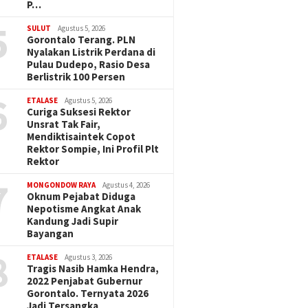
P…
5
SULUT
Agustus 5, 2026
Gorontalo Terang. PLN
Nyalakan Listrik Perdana di
Pulau Dudepo, Rasio Desa
Berlistrik 100 Persen
6
ETALASE
Agustus 5, 2026
Curiga Suksesi Rektor
Unsrat Tak Fair,
Mendiktisaintek Copot
Rektor Sompie, Ini Profil Plt
Rektor
7
MONGONDOW RAYA
Agustus 4, 2026
Oknum Pejabat Diduga
Nepotisme Angkat Anak
Kandung Jadi Supir
Bayangan
8
ETALASE
Agustus 3, 2026
Tragis Nasib Hamka Hendra,
2022 Penjabat Gubernur
Gorontalo. Ternyata 2026
Jadi Tersangka