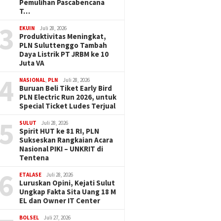
Pemulihan Pascabencana
T…
3
EKUIN
Juli 28, 2026
Produktivitas Meningkat,
PLN Suluttenggo Tambah
Daya Listrik PT JRBM ke 10
Juta VA
4
NASIONAL
,
PLN
Juli 28, 2026
Buruan Beli Tiket Early Bird
PLN Electric Run 2026, untuk
Special Ticket Ludes Terjual
5
SULUT
Juli 28, 2026
Spirit HUT ke 81 RI, PLN
Sukseskan Rangkaian Acara
Nasional PIKI – UNKRIT di
Tentena
6
ETALASE
Juli 28, 2026
Luruskan Opini, Kejati Sulut
Ungkap Fakta Sita Uang 18 M
EL dan Owner IT Center
BOLSEL
Juli 27, 2026