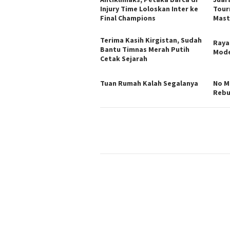
Injury Time Loloskan Inter ke
Tour
Final Champions
Mast
Terima Kasih Kirgistan, Sudah
Raya
Bantu Timnas Merah Putih
Mode
Cetak Sejarah
Tuan Rumah Kalah Segalanya
No M
Rebu