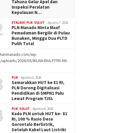
Tahuna Gelar Apel dan
Inspeksi Peralatan
Kepulauan N…
2
ETALASE
,
PLN
,
SULUT
Agustus 7, 2026
PLN Manado Minta Maaf
Pemadaman Bergilir di Pulau
Bunaken, Minggu Dua PLTD
Pulih Total
//harimanado.com/wp-
/uploads/2026/03/IKLAN-IDUL-FITRI-AN-
g
3
PLN
Agustus 6, 2026
Semarakkan HUT ke 81 RI,
PLN Dorong Digitalisasi
Pendidikan di SMPN1 Palu
Lewat Program TJSL
4
PLN
,
SULUT
Agustus 6, 2026
Kado PLN untuk HUT ke- 81
RI, 100 % Rasio Desa
Gorontalo Berlistrik,
Setelah Kabel Laut Listriki