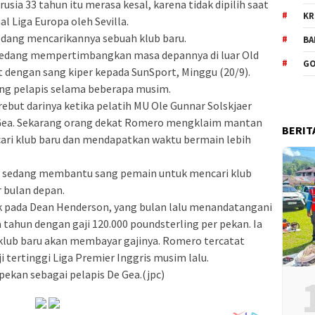
usia 33 tahun itu merasa kesal, karena tidak dipilih saat
KR
l Liga Europa oleh Sevilla.
edang mencarikannya sebuah klub baru.
BA
 sedang mempertimbangkan masa depannya di luar Old
GO
t dengan sang kiper kepada SunSport, Minggu (20/9).
ng pelapis selama beberapa musim.
rebut darinya ketika pelatih MU Ole Gunnar Solskjaer
Gea. Sekarang orang dekat Romero mengklaim mantan
BERIT
cari klub baru dan mendapatkan waktu bermain lebih
an sedang membantu sang pemain untuk mencari klub
r bulan depan.
pada Dean Henderson, yang bulan lalu menandatangani
 tahun dengan gaji 120.000 poundsterling per pekan. Ia
lub baru akan membayar gajinya. Romero tercatat
 tertinggi Liga Premier Inggris musim lalu.
 pekan sebagai pelapis De Gea.(jpc)