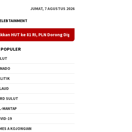
JUMAT, 7 AGUSTUS 2026
ELEBTAINMENT
 PLN Dorong Digitalisasi Pendidikan di SMPN1 Palu Lewat Progra
 POPULER
ULUT
ANADO
LITIK
LAUD
RD SULUT
L-MANTAP
VID-19
MES A KOJONGIAN