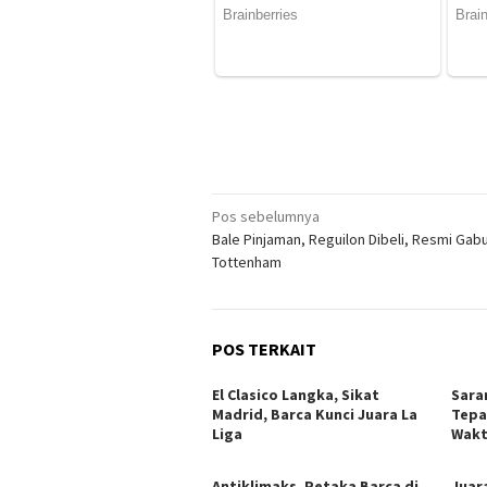
Navigasi
Pos sebelumnya
Bale Pinjaman, Reguilon Dibeli, Resmi Gab
pos
Tottenham
POS TERKAIT
El Clasico Langka, Sikat
Sara
Madrid, Barca Kunci Juara La
Tepa
Liga
Wakt
Antiklimaks, Petaka Barca di
Juar