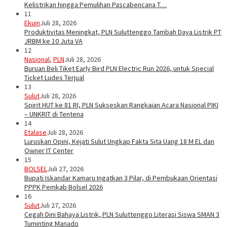
Kelistrikan hingga Pemulihan Pascabencana T…
11
Ekuin
Juli 28, 2026
Produktivitas Meningkat, PLN Suluttenggo Tambah Daya Listrik PT
JRBM ke 10 Juta VA
12
Nasional
,
PLN
Juli 28, 2026
Buruan Beli Tiket Early Bird PLN Electric Run 2026, untuk Special
Ticket Ludes Terjual
13
Sulut
Juli 28, 2026
Spirit HUT ke 81 RI, PLN Sukseskan Rangkaian Acara Nasional PIKI
– UNKRIT di Tentena
14
Etalase
Juli 28, 2026
Luruskan Opini, Kejati Sulut Ungkap Fakta Sita Uang 18 M EL dan
Owner IT Center
15
BOLSEL
Juli 27, 2026
Bupati Iskandar Kamaru Ingatkan 3 Pilar, di Pembukaan Orientasi
PPPK Pemkab Bolsel 2026
16
Sulut
Juli 27, 2026
Cegah Dini Bahaya Listrik, PLN Suluttenggo Literasi Siswa SMAN 3
Tuminting Manado