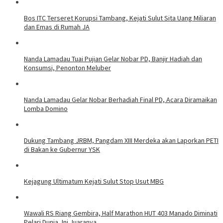
Bos ITC Terseret Korupsi Tambang, Kejati Sulut Sita Uang Miliaran
dan Emas di Rumah JA
Nanda Lamadau Tuai Pujian Gelar Nobar PD, Banjir Hadiah dan
Konsumsi, Penonton Meluber
Nanda Lamadau Gelar Nobar Berhadiah Final PD, Acara Diramaikan
Lomba Domino
Dukung Tambang JRBM, Pangdam XIII Merdeka akan Laporkan PETI
di Bakan ke Gubernur YSK
Kejagung Ultimatum Kejati Sulut Stop Usut MBG
Wawali RS Riang Gembira, Half Marathon HUT 403 Manado Diminati
Pelari Dunia, Ini Juaranya