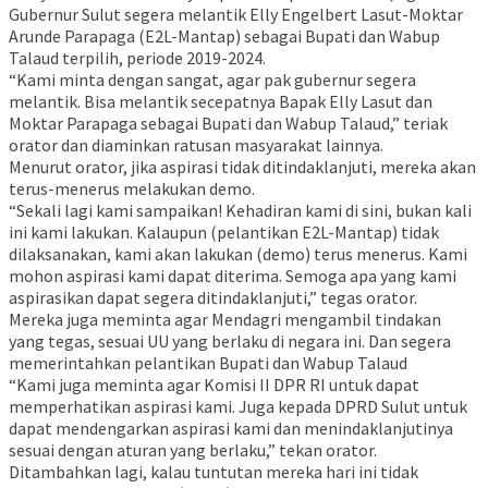
Gubernur Sulut segera melantik Elly Engelbert Lasut-Moktar
Arunde Parapaga (E2L-Mantap) sebagai Bupati dan Wabup
Talaud terpilih, periode 2019-2024.
“Kami minta dengan sangat, agar pak gubernur segera
melantik. Bisa melantik secepatnya Bapak Elly Lasut dan
Moktar Parapaga sebagai Bupati dan Wabup Talaud,” teriak
orator dan diaminkan ratusan masyarakat lainnya.
Menurut orator, jika aspirasi tidak ditindaklanjuti, mereka akan
terus-menerus melakukan demo.
“Sekali lagi kami sampaikan! Kehadiran kami di sini, bukan kali
ini kami lakukan. Kalaupun (pelantikan E2L-Mantap) tidak
dilaksanakan, kami akan lakukan (demo) terus menerus. Kami
mohon aspirasi kami dapat diterima. Semoga apa yang kami
aspirasikan dapat segera ditindaklanjuti,” tegas orator.
Mereka juga meminta agar Mendagri mengambil tindakan
yang tegas, sesuai UU yang berlaku di negara ini. Dan segera
memerintahkan pelantikan Bupati dan Wabup Talaud
“Kami juga meminta agar Komisi II DPR RI untuk dapat
memperhatikan aspirasi kami. Juga kepada DPRD Sulut untuk
dapat mendengarkan aspirasi kami dan menindaklanjutinya
sesuai dengan aturan yang berlaku,” tekan orator.
Ditambahkan lagi, kalau tuntutan mereka hari ini tidak