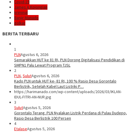
Covid-19
James A Kojongian
kriminal
Banjir Manado
golkar
BERITA TERBARU
1
PLN
Agustus 6, 2026
Semarakkan HUT ke 81 RI, PLN Dorong Digitalisasi Pendidikan di
SMPN1 Palu Lewat Program TJSL
2
PLN
,
Sulut
Agustus 6, 2026
Kado PLN untuk HUT ke- 81 RI, 100 % Rasio Desa Gorontalo
Berlistrik, Setelah Kabel Laut Listriki P…
https://harimanado.com/wp-content/uploads/2026/03/IKLAN-
IDUL-FITRI-AN-NUR.jpg
3
Sulut
Agustus 5, 2026
Gorontalo Terang. PLN Nyalakan Listrik Perdana di Pulau Dudepo,
Rasio Desa Berlistrik 100 Persen
4
Etalase
Agustus 5, 2026