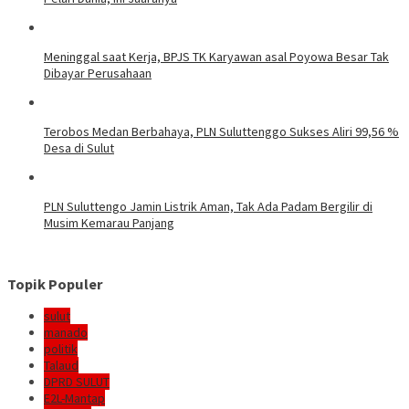
Meninggal saat Kerja, BPJS TK Karyawan asal Poyowa Besar Tak
Dibayar Perusahaan
Terobos Medan Berbahaya, PLN Suluttenggo Sukses Aliri 99,56 %
Desa di Sulut
PLN Suluttengo Jamin Listrik Aman, Tak Ada Padam Bergilir di
Musim Kemarau Panjang
Topik Populer
sulut
manado
politik
Talaud
DPRD SULUT
E2L-Mantap