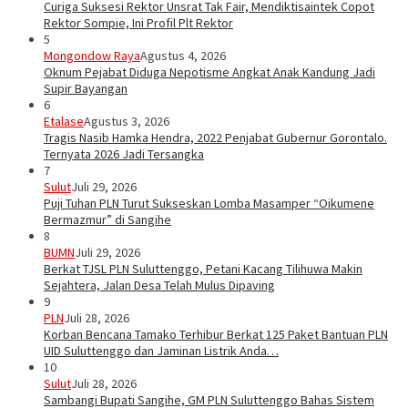
Curiga Suksesi Rektor Unsrat Tak Fair, Mendiktisaintek Copot
Rektor Sompie, Ini Profil Plt Rektor
5
Mongondow Raya
Agustus 4, 2026
Oknum Pejabat Diduga Nepotisme Angkat Anak Kandung Jadi
Supir Bayangan
6
Etalase
Agustus 3, 2026
Tragis Nasib Hamka Hendra, 2022 Penjabat Gubernur Gorontalo.
Ternyata 2026 Jadi Tersangka
7
Sulut
Juli 29, 2026
Puji Tuhan PLN Turut Sukseskan Lomba Masamper “Oikumene
Bermazmur” di Sangihe
8
BUMN
Juli 29, 2026
Berkat TJSL PLN Suluttenggo, Petani Kacang Tilihuwa Makin
Sejahtera, Jalan Desa Telah Mulus Dipaving
9
PLN
Juli 28, 2026
Korban Bencana Tamako Terhibur Berkat 125 Paket Bantuan PLN
UID Suluttenggo dan Jaminan Listrik Anda…
10
Sulut
Juli 28, 2026
Sambangi Bupati Sangihe, GM PLN Suluttenggo Bahas Sistem