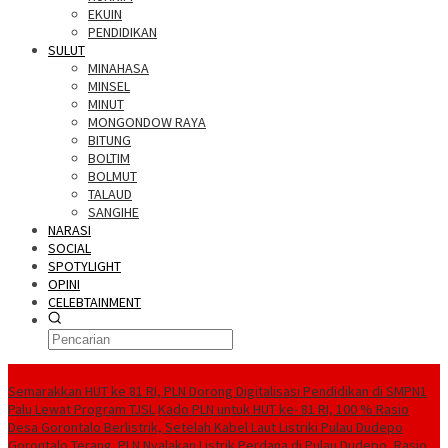
EKUIN
PENDIDIKAN
SULUT
MINAHASA
MINSEL
MINUT
MONGONDOW RAYA
BITUNG
BOLTIM
BOLMUT
TALAUD
SANGIHE
NARASI
SOCIAL
SPOTYLIGHT
OPINI
CELEBTAINMENT
BERITA TERBARU
Semarakkan HUT ke 81 RI, PLN Dorong Digitalisasi Pendidikan di SMPN1
Palu Lewat Program TJSL
Kado PLN untuk HUT ke- 81 RI, 100 % Rasio
Desa Gorontalo Berlistrik, Setelah Kabel Laut Listriki Pulau Dudepo
Gorontalo Terang. PLN Nyalakan Listrik Perdana di Pulau Dudepo, Rasio