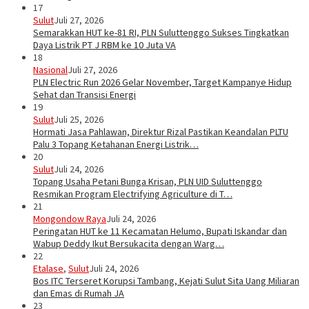
17
Sulut
Juli 27, 2026
Semarakkan HUT ke-81 RI, PLN Suluttenggo Sukses Tingkatkan
Daya Listrik PT J RBM ke 10 Juta VA
18
Nasional
Juli 27, 2026
PLN Electric Run 2026 Gelar November, Target Kampanye Hidup
Sehat dan Transisi Energi
19
Sulut
Juli 25, 2026
Hormati Jasa Pahlawan, Direktur Rizal Pastikan Keandalan PLTU
Palu 3 Topang Ketahanan Energi Listrik…
20
Sulut
Juli 24, 2026
Topang Usaha Petani Bunga Krisan, PLN UID Suluttenggo
Resmikan Program Electrifying Agriculture di T…
21
Mongondow Raya
Juli 24, 2026
Peringatan HUT ke 11 Kecamatan Helumo, Bupati Iskandar dan
Wabup Deddy Ikut Bersukacita dengan Warg…
22
Etalase
,
Sulut
Juli 24, 2026
Bos ITC Terseret Korupsi Tambang, Kejati Sulut Sita Uang Miliaran
dan Emas di Rumah JA
23