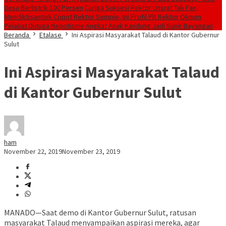
Desa Berlistrik 100 Persen
Curiga Suksesi Rektor Unsrat Tak Fair,
Mendiktisaintek Copot Rektor Sompie, Ini Profil Plt Rektor
Oknum
Pejabat Diduga Nepotisme Angkat Anak Kandung Jadi Supir Bayangan
Beranda
Etalase
Ini Aspirasi Masyarakat Talaud di Kantor Gubernur
Sulut
Ini Aspirasi Masyarakat Talaud
di Kantor Gubernur Sulut
ham
November 22, 2019
November 23, 2019
MANADO—Saat demo di Kantor Gubernur Sulut, ratusan
masyarakat Talaud menyampaikan aspirasi mereka, agar