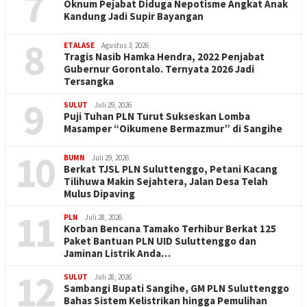
7
Oknum Pejabat Diduga Nepotisme Angkat Anak
Kandung Jadi Supir Bayangan
8
ETALASE
Agustus 3, 2026
Tragis Nasib Hamka Hendra, 2022 Penjabat
Gubernur Gorontalo. Ternyata 2026 Jadi
Tersangka
9
SULUT
Juli 29, 2026
Puji Tuhan PLN Turut Sukseskan Lomba
Masamper “Oikumene Bermazmur” di Sangihe
10
BUMN
Juli 29, 2026
Berkat TJSL PLN Suluttenggo, Petani Kacang
Tilihuwa Makin Sejahtera, Jalan Desa Telah
Mulus Dipaving
11
PLN
Juli 28, 2026
Korban Bencana Tamako Terhibur Berkat 125
Paket Bantuan PLN UID Suluttenggo dan
Jaminan Listrik Anda…
12
SULUT
Juli 28, 2026
Sambangi Bupati Sangihe, GM PLN Suluttenggo
Bahas Sistem Kelistrikan hingga Pemulihan