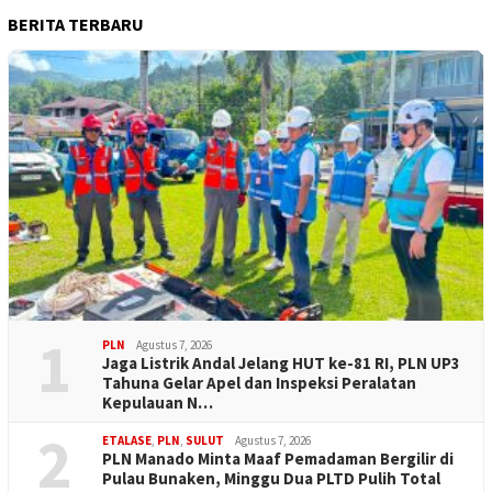
BERITA TERBARU
1
PLN
Agustus 7, 2026
Jaga Listrik Andal Jelang HUT ke-81 RI, PLN UP3
Tahuna Gelar Apel dan Inspeksi Peralatan
Kepulauan N…
2
ETALASE
,
PLN
,
SULUT
Agustus 7, 2026
PLN Manado Minta Maaf Pemadaman Bergilir di
Pulau Bunaken, Minggu Dua PLTD Pulih Total