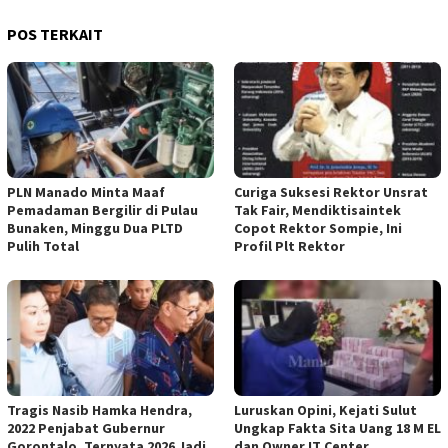
POS TERKAIT
PLN Manado Minta Maaf
Curiga Suksesi Rektor Unsrat
Pemadaman Bergilir di Pulau
Tak Fair, Mendiktisaintek
Bunaken, Minggu Dua PLTD
Copot Rektor Sompie, Ini
Pulih Total
Profil Plt Rektor
Tragis Nasib Hamka Hendra,
Luruskan Opini, Kejati Sulut
2022 Penjabat Gubernur
Ungkap Fakta Sita Uang 18 M EL
Gorontalo. Ternyata 2026 Jadi
dan Owner IT Center