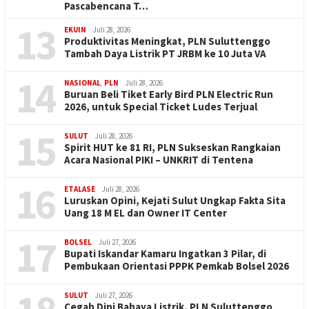
Pascabencana T…
13
EKUIN
Juli 28, 2026
Produktivitas Meningkat, PLN Suluttenggo
Tambah Daya Listrik PT JRBM ke 10 Juta VA
14
NASIONAL
,
PLN
Juli 28, 2026
Buruan Beli Tiket Early Bird PLN Electric Run
2026, untuk Special Ticket Ludes Terjual
15
SULUT
Juli 28, 2026
Spirit HUT ke 81 RI, PLN Sukseskan Rangkaian
Acara Nasional PIKI – UNKRIT di Tentena
16
ETALASE
Juli 28, 2026
Luruskan Opini, Kejati Sulut Ungkap Fakta Sita
Uang 18 M EL dan Owner IT Center
17
BOLSEL
Juli 27, 2026
Bupati Iskandar Kamaru Ingatkan 3 Pilar, di
Pembukaan Orientasi PPPK Pemkab Bolsel 2026
SULUT
Juli 27, 2026
Cegah Dini Bahaya Listrik, PLN Suluttenggo