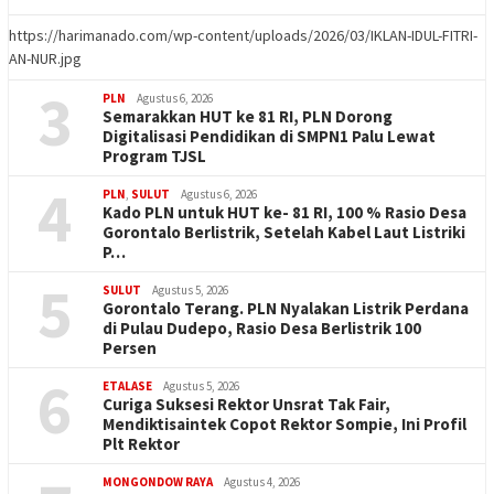
https://harimanado.com/wp-content/uploads/2026/03/IKLAN-IDUL-FITRI-
AN-NUR.jpg
3
PLN
Agustus 6, 2026
Semarakkan HUT ke 81 RI, PLN Dorong
Digitalisasi Pendidikan di SMPN1 Palu Lewat
Program TJSL
4
PLN
,
SULUT
Agustus 6, 2026
Kado PLN untuk HUT ke- 81 RI, 100 % Rasio Desa
Gorontalo Berlistrik, Setelah Kabel Laut Listriki
P…
5
SULUT
Agustus 5, 2026
Gorontalo Terang. PLN Nyalakan Listrik Perdana
di Pulau Dudepo, Rasio Desa Berlistrik 100
Persen
6
ETALASE
Agustus 5, 2026
Curiga Suksesi Rektor Unsrat Tak Fair,
Mendiktisaintek Copot Rektor Sompie, Ini Profil
Plt Rektor
MONGONDOW RAYA
Agustus 4, 2026