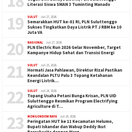
18
Literasi Siswa SMAN 3 Tuminting Manado
19
SULUT
Juli 27, 2026
Semarakkan HUT ke-81 RI, PLN Suluttenggo
Sukses Tingkatkan Daya Listrik PT J RBM ke 10
Juta VA
20
NASIONAL
Juli 27, 2026
PLN Electric Run 2026 Gelar November, Target
Kampanye Hidup Sehat dan Transisi Energi
21
SULUT
Juli 25, 2026
Hormati Jasa Pahlawan, Direktur Rizal Pastikan
Keandalan PLTU Palu 3 Topang Ketahanan
Energi Listrik…
22
SULUT
Juli 24, 2026
Topang Usaha Petani Bunga Krisan, PLN UID
Suluttenggo Resmikan Program Electrifying
Agriculture di T…
23
MONGONDOW RAYA
Juli 24, 2026
Peringatan HUT ke 11 Kecamatan Helumo,
Bupati Iskandar dan Wabup Deddy Ikut
Bersukacita dengan Warg…