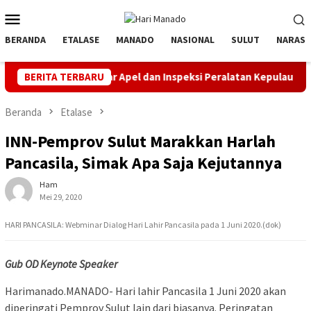
Loncat
Menu
ke
Mobile
konten
BERANDA
ETALASE
MANADO
NASIONAL
SULUT
NARASI
elar Apel dan Inspeksi Peralatan Kepulauan Nusa Utara
BERITA TERBARU
PL
Beranda
Etalase
INN-Pemprov Sulut Marakkan Harlah
Pancasila, Simak Apa Saja Kejutannya
Ham
Mei 29, 2020
HARI PANCASILA: Webminar Dialog Hari Lahir Pancasila pada 1 Juni 2020.(dok)
Gub OD Keynote Speaker
Harimanado.MANADO- Hari lahir Pancasila 1 Juni 2020 akan
diperingati Pemprov Sulut lain dari biasanya. Peringatan