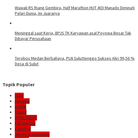
Wawali RS Riang Gembira, Half Marathon HUT 403 Manado Diminati
Pelari Dunia, Ini Juaranya
Meninggal saat Kerja, BPJS TK Karyawan asal Poyowa Besar Tak
Dibayar Perusahaan
Terobos Medan Berbahaya, PLN Suluttenggo Sukses Aliri 99,56 %
Desa di Sulut
Topik Populer
sulut
manado
politik
Talaud
DPRD SULUT
E2L-Mantap
Covid-19
James A Kojongian