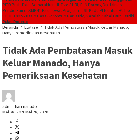
PLTD Pulih Total
Semarakkan HUT ke 81 RI, PLN Dorong Digitalisasi
Pendidikan di SMPN1 Palu Lewat Program TJSL
Kado PLN untuk HUT ke-
81 RI, 100 % Rasio Desa Gorontalo Berlistrik, Setelah Kabel Laut Listriki
Pulau Dudepo
Beranda
Etalase
Tidak Ada Pembatasan Masuk Keluar Manado,
Hanya Pemeriksaan Kesehatan
Tidak Ada Pembatasan Masuk
Keluar Manado, Hanya
Pemeriksaan Kesehatan
admin-harimanado
Mei 28, 2020
Mei 28, 2020