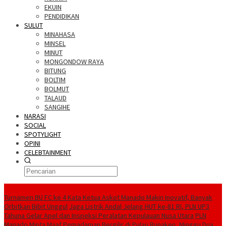
EKUIN
PENDIDIKAN
SULUT
MINAHASA
MINSEL
MINUT
MONGONDOW RAYA
BITUNG
BOLTIM
BOLMUT
TALAUD
SANGIHE
NARASI
SOCIAL
SPOTYLIGHT
OPINI
CELEBTAINMENT
BERITA TERBARU
Turnamen BU FC ke 4 Kata Ketua Askot Manado Makin Inovatif, Banyak
Orbitkan Bibit Unggul
Jaga Listrik Andal Jelang HUT ke-81 RI, PLN UP3
Tahuna Gelar Apel dan Inspeksi Peralatan Kepulauan Nusa Utara
PLN
Manado Minta Maaf Pemadaman Bergilir di Pulau Bunaken, Minggu Dua