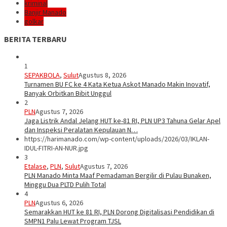
kriminal
Banjir Manado
golkar
BERITA TERBARU
1
SEPAKBOLA
,
Sulut
Agustus 8, 2026
Turnamen BU FC ke 4 Kata Ketua Askot Manado Makin Inovatif,
Banyak Orbitkan Bibit Unggul
2
PLN
Agustus 7, 2026
Jaga Listrik Andal Jelang HUT ke-81 RI, PLN UP3 Tahuna Gelar Apel
dan Inspeksi Peralatan Kepulauan N…
https://harimanado.com/wp-content/uploads/2026/03/IKLAN-
IDUL-FITRI-AN-NUR.jpg
3
Etalase
,
PLN
,
Sulut
Agustus 7, 2026
PLN Manado Minta Maaf Pemadaman Bergilir di Pulau Bunaken,
Minggu Dua PLTD Pulih Total
4
PLN
Agustus 6, 2026
Semarakkan HUT ke 81 RI, PLN Dorong Digitalisasi Pendidikan di
SMPN1 Palu Lewat Program TJSL