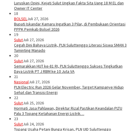
Luruskan Opini, Kejati Sulut Ungkap Fakta Sita Uang 18 M EL dan
Owner IT Center
18
BOLSEL
Juli 27, 2026
Bupati Iskandar Kamaru Ingatkan 3 Pilar, di Pembukaan Orientasi
PPPK Pemkab Bolsel 2026
19
Sulut
Juli 27, 2026
Cegah Dini Bahaya Listrik, PLN Suluttenggo Literasi Siswa SMAN 3
Tuminting Manado
20
Sulut
Juli 27, 2026
Semarakkan HUT ke-81 RI, PLN Suluttenggo Sukses Tingkatkan
Daya Listrik PT J RBM ke 10 Juta VA
21
Nasional
Juli 27, 2026
PLN Electric Run 2026 Gelar November, Target Kampanye Hidup
Sehat dan Transisi Energi
22
Sulut
Juli 25, 2026
Hormati Jasa Pahlawan, Direktur Rizal Pastikan Keandalan PLTU
Palu 3 Topang Ketahanan Energi Listrik…
23
Sulut
Juli 24, 2026
Topang Usaha Petani Bunga Krisan, PLN UID Suluttenggo