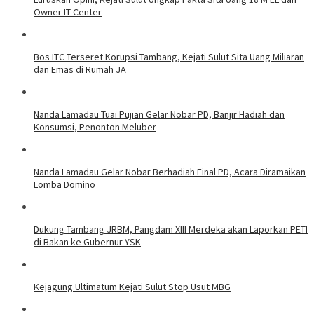
Owner IT Center
Bos ITC Terseret Korupsi Tambang, Kejati Sulut Sita Uang Miliaran
dan Emas di Rumah JA
Nanda Lamadau Tuai Pujian Gelar Nobar PD, Banjir Hadiah dan
Konsumsi, Penonton Meluber
Nanda Lamadau Gelar Nobar Berhadiah Final PD, Acara Diramaikan
Lomba Domino
Dukung Tambang JRBM, Pangdam XIII Merdeka akan Laporkan PETI
di Bakan ke Gubernur YSK
Kejagung Ultimatum Kejati Sulut Stop Usut MBG