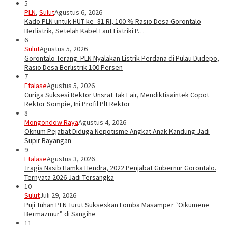
5
PLN
,
Sulut
Agustus 6, 2026
Kado PLN untuk HUT ke- 81 RI, 100 % Rasio Desa Gorontalo
Berlistrik, Setelah Kabel Laut Listriki P…
6
Sulut
Agustus 5, 2026
Gorontalo Terang. PLN Nyalakan Listrik Perdana di Pulau Dudepo,
Rasio Desa Berlistrik 100 Persen
7
Etalase
Agustus 5, 2026
Curiga Suksesi Rektor Unsrat Tak Fair, Mendiktisaintek Copot
Rektor Sompie, Ini Profil Plt Rektor
8
Mongondow Raya
Agustus 4, 2026
Oknum Pejabat Diduga Nepotisme Angkat Anak Kandung Jadi
Supir Bayangan
9
Etalase
Agustus 3, 2026
Tragis Nasib Hamka Hendra, 2022 Penjabat Gubernur Gorontalo.
Ternyata 2026 Jadi Tersangka
10
Sulut
Juli 29, 2026
Puji Tuhan PLN Turut Sukseskan Lomba Masamper “Oikumene
Bermazmur” di Sangihe
11