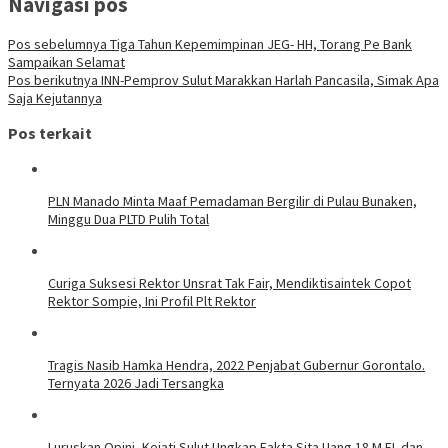
Navigasi pos
Pos sebelumnya
Tiga Tahun Kepemimpinan JEG- HH, Torang Pe Bank
Sampaikan Selamat
Pos berikutnya
INN-Pemprov Sulut Marakkan Harlah Pancasila, Simak Apa
Saja Kejutannya
Pos terkait
PLN Manado Minta Maaf Pemadaman Bergilir di Pulau Bunaken,
Minggu Dua PLTD Pulih Total
Curiga Suksesi Rektor Unsrat Tak Fair, Mendiktisaintek Copot
Rektor Sompie, Ini Profil Plt Rektor
Tragis Nasib Hamka Hendra, 2022 Penjabat Gubernur Gorontalo.
Ternyata 2026 Jadi Tersangka
Luruskan Opini, Kejati Sulut Ungkap Fakta Sita Uang 18 M EL dan