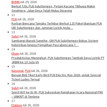
BUMN
Juli 29, 2026
Berkat TJSL PLN Suluttenggo, Petani Kacang Tilihuwa Makin
Sejahtera, Jalan Desa Telah Mulus Dipaving
12
PLN
Juli 28, 2026
Korban Bencana Tamako Terhibur Berkat 125 Paket Bantuan PLN
UID Suluttenggo dan Jaminan Listrik Anda…
13
Sulut
Juli 28, 2026
Sambangi Bupati Sangihe, GM PLN Suluttenggo Bahas Sistem
Kelistrikan hingga Pemulihan Pascabencana T…
14
Ekuin
Juli 28, 2026
Produktivitas Meningkat, PLN Suluttenggo Tambah Daya Listrik PT
JRBM ke 10 Juta VA
15
Nasional
,
PLN
Juli 28, 2026
Buruan Beli Tiket Early Bird PLN Electric Run 2026, untuk Special
Ticket Ludes Terjual
16
Sulut
Juli 28, 2026
Spirit HUT ke 81 RI, PLN Sukseskan Rangkaian Acara Nasional PIKI
– UNKRIT di Tentena
17
Etalase
Juli 28, 2026