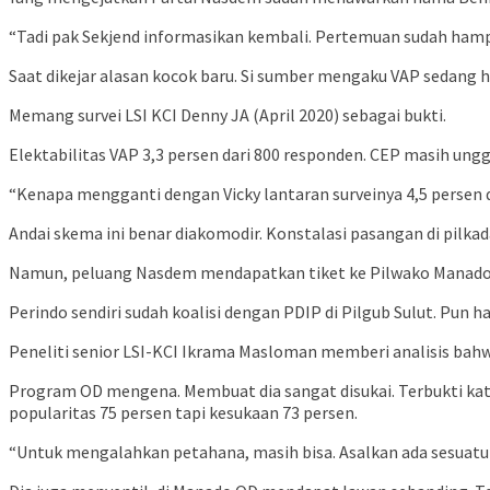
“Tadi pak Sekjend informasikan kembali. Pertemuan sudah hamp
Saat dikejar alasan kocok baru. Si sumber mengaku VAP sedang h
Memang survei LSI KCI Denny JA (April 2020) sebagai bukti.
Elektabilitas VAP 3,3 persen dari 800 responden. CEP masih ungg
“Kenapa mengganti dengan Vicky lantaran surveinya 4,5 persen d
Andai skema ini benar diakomodir. Konstalasi pasangan di pi
Namun, peluang Nasdem mendapatkan tiket ke Pilwako Manado aga
Perindo sendiri sudah koalisi dengan PDIP di Pilgub Sulut. Pu
Peneliti senior LSI-KCI Ikrama Masloman memberi analisis bahwa
Program OD mengena. Membuat dia sangat disukai. Terbukti kata 
popularitas 75 persen tapi kesukaan 73 persen.
“Untuk mengalahkan petahana, masih bisa. Asalkan ada sesuatu ya