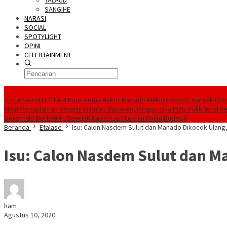
TALAUD
SANGIHE
NARASI
SOCIAL
SPOTYLIGHT
OPINI
CELEBTAINMENT
BERITA TERBARU
Turnamen BU FC ke 4 Kata Ketua Askot Manado Makin Inovatif, Banyak Orbi
Maaf Pemadaman Bergilir di Pulau Bunaken, Minggu Dua PLTD Pulih Total
Se
Gorontalo Berlistrik, Setelah Kabel Laut Listriki Pulau Dudepo
Beranda
Etalase
Isu: Calon Nasdem Sulut dan Manado Dikocok Ulang
Isu: Calon Nasdem Sulut dan M
ham
Agustus 10, 2020