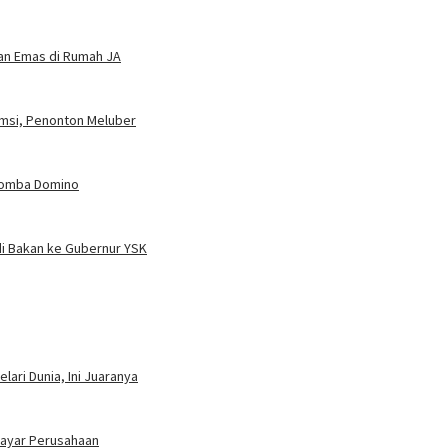
dan Emas di Rumah JA
umsi, Penonton Meluber
 Lomba Domino
i Bakan ke Gubernur YSK
ari Dunia, Ini Juaranya
bayar Perusahaan