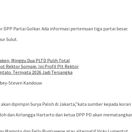
r DPP Partai Golkar. Ada informasi pertemuan tiga partai besar.
ur Sulut.
ken, Minggu Dua PLTD Pulih Total
ot Rektor Sompie, Ini Profil Plt Rektor
talo. Ternyata 2026 Jadi Tersangka
mbey-Steven Kandouw
kan dipimpin Surya Paloh di Jakarta,”kata sumber kepada koran in
loh dan Airlangga Hartarto dan ketua DPP PD akan mematangkan u
 Mamoto dan Felly Runtuwene atau alternatif Vicky Lumentut.