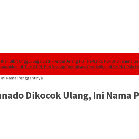
tkan Bibit Unggul
Jaga Listrik Andal Jelang HUT ke-81 RI, PLN UP3 Tahuna G
marakkan HUT ke 81 RI, PLN Dorong Digitalisasi Pendidikan di SMPN1 Palu 
, Ini Nama Penggantinya
anado Dikocok Ulang, Ini Nama 