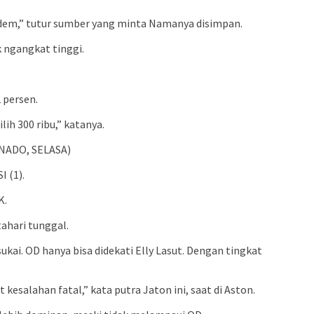
sdem,” tutur sumber yang minta Namanya disimpan.
k ngangkat tinggi.
 persen.
ih 300 ribu,” katanya.
ANADO, SELASA)
 (1).
K.
ahari tunggal.
kai. OD hanya bisa didekati Elly Lasut. Dengan tingkat
esalahan fatal,” kata putra Jaton ini, saat di Aston.