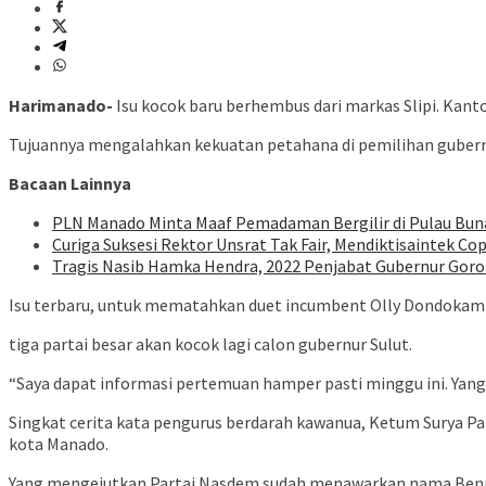
Harimanado-
Isu kocok baru berhembus dari markas Slipi. Kanto
Tujuannya mengalahkan kekuatan petahana di pemilihan gubern
Bacaan Lainnya
PLN Manado Minta Maaf Pemadaman Bergilir di Pulau Buna
Curiga Suksesi Rektor Unsrat Tak Fair, Mendiktisaintek Cop
Tragis Nasib Hamka Hendra, 2022 Penjabat Gubernur Goron
Isu terbaru, untuk mematahkan duet incumbent Olly Dondoka
tiga partai besar akan kocok lagi calon gubernur Sulut.
“Saya dapat informasi pertemuan hamper pasti minggu ini. Yang a
Singkat cerita kata pengurus berdarah kawanua, Ketum Surya Pa
kota Manado.
Yang mengejutkan Partai Nasdem sudah menawarkan nama Benny