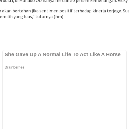
erbukti, di Manado OD hanya meraih 50 persen kemenangan. Vicky
akan bertahan jika sentimen positif terhadap kinerja terjaga. Su
emilih yang luas,” tuturnya.(hm)