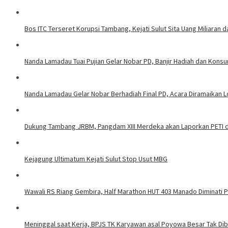
Bos ITC Terseret Korupsi Tambang, Kejati Sulut Sita Uang Miliaran 
Nanda Lamadau Tuai Pujian Gelar Nobar PD, Banjir Hadiah dan Kons
Nanda Lamadau Gelar Nobar Berhadiah Final PD, Acara Diramaikan
Dukung Tambang JRBM, Pangdam XIII Merdeka akan Laporkan PETI d
Kejagung Ultimatum Kejati Sulut Stop Usut MBG
Wawali RS Riang Gembira, Half Marathon HUT 403 Manado Diminati Pel
Meninggal saat Kerja, BPJS TK Karyawan asal Poyowa Besar Tak Di