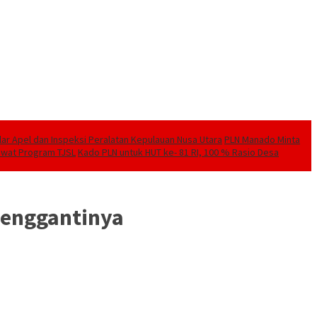
elar Apel dan Inspeksi Peralatan Kepulauan Nusa Utara
PLN Manado Minta
Lewat Program TJSL
Kado PLN untuk HUT ke- 81 RI, 100 % Rasio Desa
Penggantinya