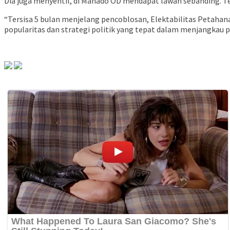
Dia juga menyentil, di Manado OD mendapat lawan sebanding. T
“Tersisa 5 bulan menjelang pencoblosan, Elektabilitas Petahana 
popularitas dan strategi politik yang tepat dalam menjangkau p