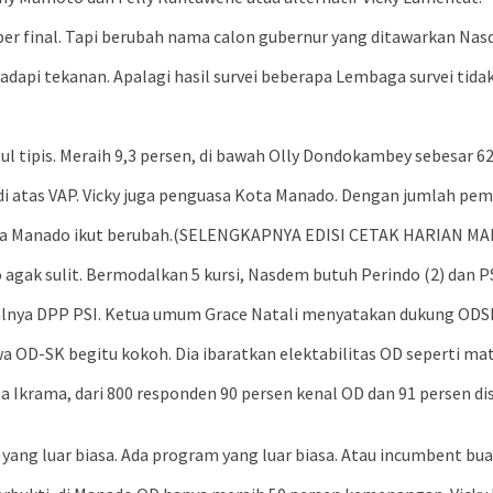
er final. Tapi berubah nama calon gubernur yang ditawarkan Na
adapi tekanan. Apalagi hasil survei beberapa Lembaga survei tida
ul tipis. Meraih 9,3 persen, di bawah Olly Dondokambey sebesar 62
i atas VAP. Vicky juga penguasa Kota Manado. Dengan jumlah pemil
lkada Manado ikut berubah.(SELENGKAPNYA EDISI CETAK HARIAN M
k sulit. Bermodalkan 5 kursi, Nasdem butuh Perindo (2) dan PSI
n halnya DPP PSI. Ketua umum Grace Natali menyatakan dukung ODS
 OD-SK begitu kokoh. Dia ibaratkan elektabilitas OD seperti mat
Ikrama, dari 800 responden 90 persen kenal OD dan 91 persen disu
ng luar biasa. Ada program yang luar biasa. Atau incumbent buat k