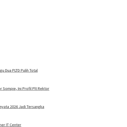
u Dua PLTD Pulih Total
 Sompie, Ini Profil Plt Rektor
nyata 2026 Jadi Tersangka
ner IT Center