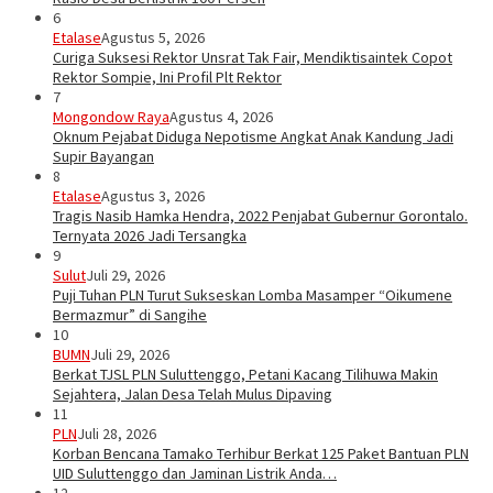
6
Etalase
Agustus 5, 2026
Curiga Suksesi Rektor Unsrat Tak Fair, Mendiktisaintek Copot
Rektor Sompie, Ini Profil Plt Rektor
7
Mongondow Raya
Agustus 4, 2026
Oknum Pejabat Diduga Nepotisme Angkat Anak Kandung Jadi
Supir Bayangan
8
Etalase
Agustus 3, 2026
Tragis Nasib Hamka Hendra, 2022 Penjabat Gubernur Gorontalo.
Ternyata 2026 Jadi Tersangka
9
Sulut
Juli 29, 2026
Puji Tuhan PLN Turut Sukseskan Lomba Masamper “Oikumene
Bermazmur” di Sangihe
10
BUMN
Juli 29, 2026
Berkat TJSL PLN Suluttenggo, Petani Kacang Tilihuwa Makin
Sejahtera, Jalan Desa Telah Mulus Dipaving
11
PLN
Juli 28, 2026
Korban Bencana Tamako Terhibur Berkat 125 Paket Bantuan PLN
UID Suluttenggo dan Jaminan Listrik Anda…