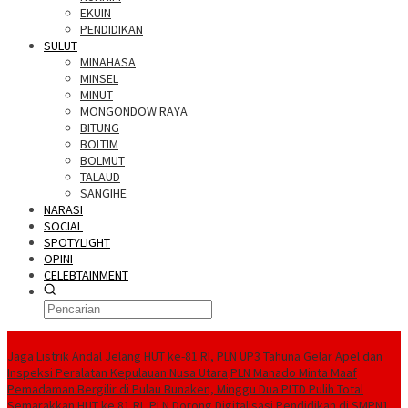
EKUIN
PENDIDIKAN
SULUT
MINAHASA
MINSEL
MINUT
MONGONDOW RAYA
BITUNG
BOLTIM
BOLMUT
TALAUD
SANGIHE
NARASI
SOCIAL
SPOTYLIGHT
OPINI
CELEBTAINMENT
BERITA TERBARU
Jaga Listrik Andal Jelang HUT ke-81 RI, PLN UP3 Tahuna Gelar Apel dan
Inspeksi Peralatan Kepulauan Nusa Utara
PLN Manado Minta Maaf
Pemadaman Bergilir di Pulau Bunaken, Minggu Dua PLTD Pulih Total
Semarakkan HUT ke 81 RI, PLN Dorong Digitalisasi Pendidikan di SMPN1