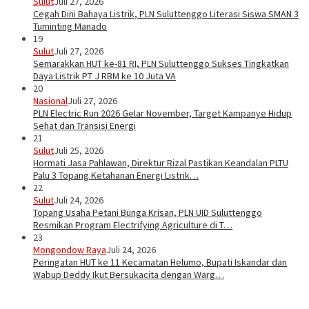
Sulut
Juli 27, 2026
Cegah Dini Bahaya Listrik, PLN Suluttenggo Literasi Siswa SMAN 3
Tuminting Manado
19
Sulut
Juli 27, 2026
Semarakkan HUT ke-81 RI, PLN Suluttenggo Sukses Tingkatkan
Daya Listrik PT J RBM ke 10 Juta VA
20
Nasional
Juli 27, 2026
PLN Electric Run 2026 Gelar November, Target Kampanye Hidup
Sehat dan Transisi Energi
21
Sulut
Juli 25, 2026
Hormati Jasa Pahlawan, Direktur Rizal Pastikan Keandalan PLTU
Palu 3 Topang Ketahanan Energi Listrik…
22
Sulut
Juli 24, 2026
Topang Usaha Petani Bunga Krisan, PLN UID Suluttenggo
Resmikan Program Electrifying Agriculture di T…
23
Mongondow Raya
Juli 24, 2026
Peringatan HUT ke 11 Kecamatan Helumo, Bupati Iskandar dan
Wabup Deddy Ikut Bersukacita dengan Warg…