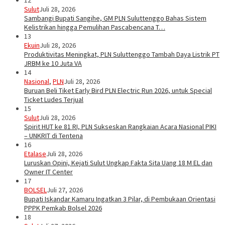
12
Sulut
Juli 28, 2026
Sambangi Bupati Sangihe, GM PLN Suluttenggo Bahas Sistem
Kelistrikan hingga Pemulihan Pascabencana T…
13
Ekuin
Juli 28, 2026
Produktivitas Meningkat, PLN Suluttenggo Tambah Daya Listrik PT
JRBM ke 10 Juta VA
14
Nasional
,
PLN
Juli 28, 2026
Buruan Beli Tiket Early Bird PLN Electric Run 2026, untuk Special
Ticket Ludes Terjual
15
Sulut
Juli 28, 2026
Spirit HUT ke 81 RI, PLN Sukseskan Rangkaian Acara Nasional PIKI
– UNKRIT di Tentena
16
Etalase
Juli 28, 2026
Luruskan Opini, Kejati Sulut Ungkap Fakta Sita Uang 18 M EL dan
Owner IT Center
17
BOLSEL
Juli 27, 2026
Bupati Iskandar Kamaru Ingatkan 3 Pilar, di Pembukaan Orientasi
PPPK Pemkab Bolsel 2026
18