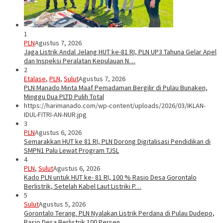
1
PLN
Agustus 7, 2026
Jaga Listrik Andal Jelang HUT ke-81 RI, PLN UP3 Tahuna Gelar Apel
dan Inspeksi Peralatan Kepulauan N…
2
Etalase
,
PLN
,
Sulut
Agustus 7, 2026
PLN Manado Minta Maaf Pemadaman Bergilir di Pulau Bunaken,
Minggu Dua PLTD Pulih Total
https://harimanado.com/wp-content/uploads/2026/03/IKLAN-
IDUL-FITRI-AN-NUR.jpg
3
PLN
Agustus 6, 2026
Semarakkan HUT ke 81 RI, PLN Dorong Digitalisasi Pendidikan di
SMPN1 Palu Lewat Program TJSL
4
PLN
,
Sulut
Agustus 6, 2026
Kado PLN untuk HUT ke- 81 RI, 100 % Rasio Desa Gorontalo
Berlistrik, Setelah Kabel Laut Listriki P…
5
Sulut
Agustus 5, 2026
Gorontalo Terang. PLN Nyalakan Listrik Perdana di Pulau Dudepo,
Rasio Desa Berlistrik 100 Persen