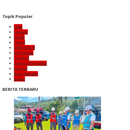
Topik Populer
sulut
manado
politik
Talaud
DPRD SULUT
E2L-Mantap
Covid-19
James A Kojongian
kriminal
Banjir Manado
golkar
BERITA TERBARU