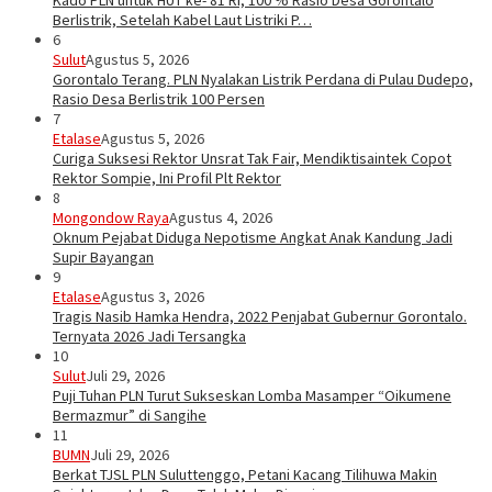
Kado PLN untuk HUT ke- 81 RI, 100 % Rasio Desa Gorontalo
Berlistrik, Setelah Kabel Laut Listriki P…
6
Sulut
Agustus 5, 2026
Gorontalo Terang. PLN Nyalakan Listrik Perdana di Pulau Dudepo,
Rasio Desa Berlistrik 100 Persen
7
Etalase
Agustus 5, 2026
Curiga Suksesi Rektor Unsrat Tak Fair, Mendiktisaintek Copot
Rektor Sompie, Ini Profil Plt Rektor
8
Mongondow Raya
Agustus 4, 2026
Oknum Pejabat Diduga Nepotisme Angkat Anak Kandung Jadi
Supir Bayangan
9
Etalase
Agustus 3, 2026
Tragis Nasib Hamka Hendra, 2022 Penjabat Gubernur Gorontalo.
Ternyata 2026 Jadi Tersangka
10
Sulut
Juli 29, 2026
Puji Tuhan PLN Turut Sukseskan Lomba Masamper “Oikumene
Bermazmur” di Sangihe
11
BUMN
Juli 29, 2026
Berkat TJSL PLN Suluttenggo, Petani Kacang Tilihuwa Makin