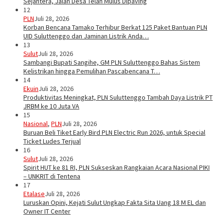
Sejahtera, Jalan Desa Telah Mulus Dipaving
12
PLN
Juli 28, 2026
Korban Bencana Tamako Terhibur Berkat 125 Paket Bantuan PLN
UID Suluttenggo dan Jaminan Listrik Anda…
13
Sulut
Juli 28, 2026
Sambangi Bupati Sangihe, GM PLN Suluttenggo Bahas Sistem
Kelistrikan hingga Pemulihan Pascabencana T…
14
Ekuin
Juli 28, 2026
Produktivitas Meningkat, PLN Suluttenggo Tambah Daya Listrik PT
JRBM ke 10 Juta VA
15
Nasional
,
PLN
Juli 28, 2026
Buruan Beli Tiket Early Bird PLN Electric Run 2026, untuk Special
Ticket Ludes Terjual
16
Sulut
Juli 28, 2026
Spirit HUT ke 81 RI, PLN Sukseskan Rangkaian Acara Nasional PIKI
– UNKRIT di Tentena
17
Etalase
Juli 28, 2026
Luruskan Opini, Kejati Sulut Ungkap Fakta Sita Uang 18 M EL dan
Owner IT Center