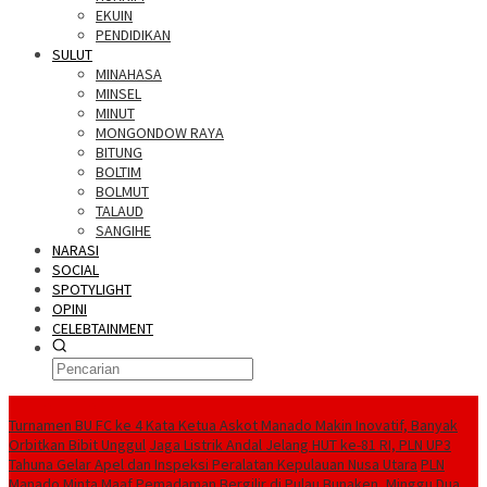
EKUIN
PENDIDIKAN
SULUT
MINAHASA
MINSEL
MINUT
MONGONDOW RAYA
BITUNG
BOLTIM
BOLMUT
TALAUD
SANGIHE
NARASI
SOCIAL
SPOTYLIGHT
OPINI
CELEBTAINMENT
BERITA TERBARU
Turnamen BU FC ke 4 Kata Ketua Askot Manado Makin Inovatif, Banyak
Orbitkan Bibit Unggul
Jaga Listrik Andal Jelang HUT ke-81 RI, PLN UP3
Tahuna Gelar Apel dan Inspeksi Peralatan Kepulauan Nusa Utara
PLN
Manado Minta Maaf Pemadaman Bergilir di Pulau Bunaken, Minggu Dua