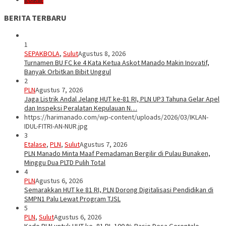
BERITA TERBARU
1
SEPAKBOLA
,
Sulut
Agustus 8, 2026
Turnamen BU FC ke 4 Kata Ketua Askot Manado Makin Inovatif,
Banyak Orbitkan Bibit Unggul
2
PLN
Agustus 7, 2026
Jaga Listrik Andal Jelang HUT ke-81 RI, PLN UP3 Tahuna Gelar Apel
dan Inspeksi Peralatan Kepulauan N…
https://harimanado.com/wp-content/uploads/2026/03/IKLAN-
IDUL-FITRI-AN-NUR.jpg
3
Etalase
,
PLN
,
Sulut
Agustus 7, 2026
PLN Manado Minta Maaf Pemadaman Bergilir di Pulau Bunaken,
Minggu Dua PLTD Pulih Total
4
PLN
Agustus 6, 2026
Semarakkan HUT ke 81 RI, PLN Dorong Digitalisasi Pendidikan di
SMPN1 Palu Lewat Program TJSL
5
PLN
,
Sulut
Agustus 6, 2026