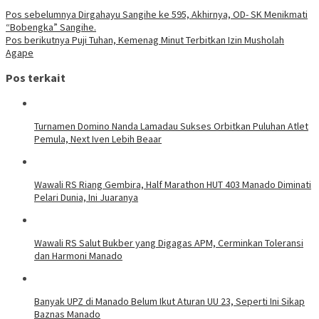
Pos sebelumnya
Dirgahayu Sangihe ke 595, Akhirnya, OD- SK Menikmati
“Bobengka” Sangihe.
Pos berikutnya
Puji Tuhan, Kemenag Minut Terbitkan Izin Musholah
Agape
Pos terkait
Turnamen Domino Nanda Lamadau Sukses Orbitkan Puluhan Atlet
Pemula, Next Iven Lebih Beaar
Wawali RS Riang Gembira, Half Marathon HUT 403 Manado Diminati
Pelari Dunia, Ini Juaranya
Wawali RS Salut Bukber yang Digagas APM, Cerminkan Toleransi
dan Harmoni Manado
Banyak UPZ di Manado Belum Ikut Aturan UU 23, Seperti Ini Sikap
Baznas Manado