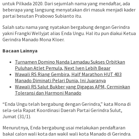
untuk Pilkada 2020. Dari sejumlah nama yang mendaftar, ada
beberapa yang langsung menyatakan diri masuk menjadi kader
partai besutan Prabowo Subianto itu.
Salah satu nama yang nyatakan bergabung dengan Gerindra
yakni Frangki Wellyjat alias Enda Ungu. Hal itu pun diakui Ketua
Gerindra Manado Mona Kloer.
Bacaan Lainnya
Turnamen Domino Nanda Lamadau Sukses Orbitkan
Puluhan Atlet Pemula, Next Iven Lebih Beaar
Wawali RS Riang Gembira, Half Marathon HUT 403
Manado Diminati Pelari Dunia, Ini Juaranya
Wawali RS Salut Bukber yang Digagas APM, Cerminkan
Toleransi dan Harmoni Manado
“Enda Ungu telah bergabung dengan Gerindra,” kata Mona di
sela-sela Rapat Koordinasi Daerah Partai Gerindra Sulut,
Jumat (31/1).
Menurutnya, Enda bergabung usai melakukan pendaftaran
bakal calon wali kota dan wakil wali kota Manado di Gerindra.