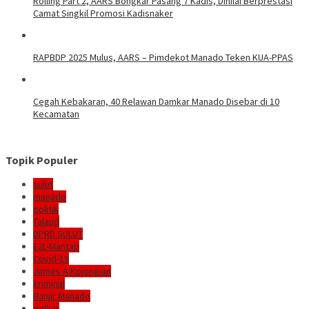
Rolling Part 2, AARS Bongkar Pasang 7 Kadis, Dinilai Berprestasi
Camat Singkil Promosi Kadisnaker
RAPBDP 2025 Mulus, AARS – Pimdekot Manado Teken KUA-PPAS
Cegah Kebakaran, 40 Relawan Damkar Manado Disebar di 10
Kecamatan
Topik Populer
sulut
manado
politik
Talaud
DPRD SULUT
E2L-Mantap
Covid-19
James A Kojongian
kriminal
Banjir Manado
golkar