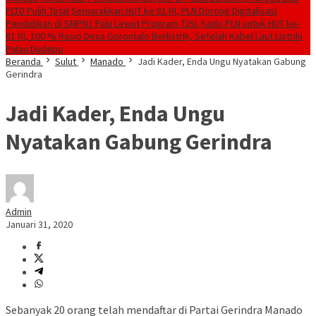
PLTD Pulih Total
Semarakkan HUT ke 81 RI, PLN Dorong Digitalisasi
Pendidikan di SMPN1 Palu Lewat Program TJSL
Kado PLN untuk HUT ke-
81 RI, 100 % Rasio Desa Gorontalo Berlistrik, Setelah Kabel Laut Listriki
Pulau Dudepo
Beranda
Sulut
Manado
Jadi Kader, Enda Ungu Nyatakan Gabung
Gerindra
Jadi Kader, Enda Ungu
Nyatakan Gabung Gerindra
Admin
Januari 31, 2020
Sebanyak 20 orang telah mendaftar di Partai Gerindra Manado