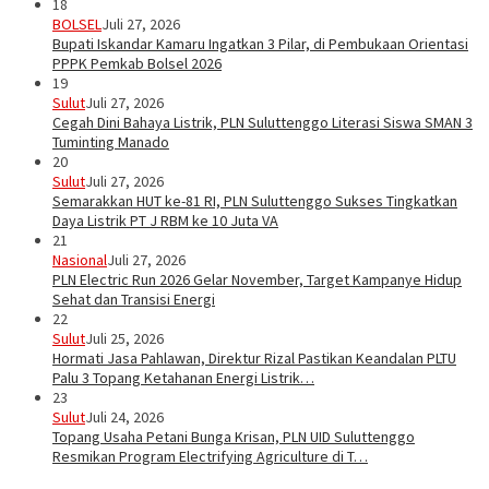
18
BOLSEL
Juli 27, 2026
Bupati Iskandar Kamaru Ingatkan 3 Pilar, di Pembukaan Orientasi
PPPK Pemkab Bolsel 2026
19
Sulut
Juli 27, 2026
Cegah Dini Bahaya Listrik, PLN Suluttenggo Literasi Siswa SMAN 3
Tuminting Manado
20
Sulut
Juli 27, 2026
Semarakkan HUT ke-81 RI, PLN Suluttenggo Sukses Tingkatkan
Daya Listrik PT J RBM ke 10 Juta VA
21
Nasional
Juli 27, 2026
PLN Electric Run 2026 Gelar November, Target Kampanye Hidup
Sehat dan Transisi Energi
22
Sulut
Juli 25, 2026
Hormati Jasa Pahlawan, Direktur Rizal Pastikan Keandalan PLTU
Palu 3 Topang Ketahanan Energi Listrik…
23
Sulut
Juli 24, 2026
Topang Usaha Petani Bunga Krisan, PLN UID Suluttenggo
Resmikan Program Electrifying Agriculture di T…