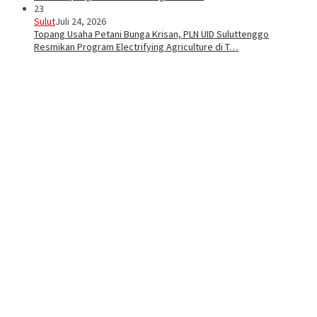
23
Sulut
Juli 24, 2026
Topang Usaha Petani Bunga Krisan, PLN UID Suluttenggo
Resmikan Program Electrifying Agriculture di T…