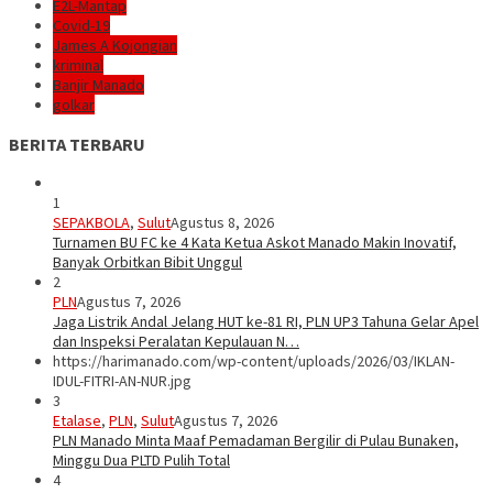
E2L-Mantap
Covid-19
James A Kojongian
kriminal
Banjir Manado
golkar
BERITA TERBARU
1
SEPAKBOLA
,
Sulut
Agustus 8, 2026
Turnamen BU FC ke 4 Kata Ketua Askot Manado Makin Inovatif,
Banyak Orbitkan Bibit Unggul
2
PLN
Agustus 7, 2026
Jaga Listrik Andal Jelang HUT ke-81 RI, PLN UP3 Tahuna Gelar Apel
dan Inspeksi Peralatan Kepulauan N…
https://harimanado.com/wp-content/uploads/2026/03/IKLAN-
IDUL-FITRI-AN-NUR.jpg
3
Etalase
,
PLN
,
Sulut
Agustus 7, 2026
PLN Manado Minta Maaf Pemadaman Bergilir di Pulau Bunaken,
Minggu Dua PLTD Pulih Total
4