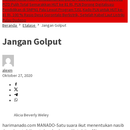
PLTD Pulih Total
Semarakkan HUT ke 81 RI, PLN Dorong Digitalisasi
Pendidikan di SMPN1 Palu Lewat Program TJSL
Kado PLN untuk HUT ke-
81 RI, 100 % Rasio Desa Gorontalo Berlistrik, Setelah Kabel Laut Listriki
Pulau Dudepo
Beranda
Etalase
Jangan Golput
Jangan Golput
alexm
Oktober 27, 2020
Alicia Beverly Weley
harimanado.com MANADO-Satu suara ikut menentukan nasib