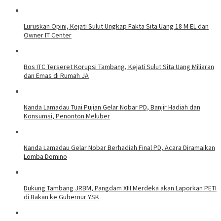
Luruskan Opini, Kejati Sulut Ungkap Fakta Sita Uang 18 M EL dan
Owner IT Center
Bos ITC Terseret Korupsi Tambang, Kejati Sulut Sita Uang Miliaran
dan Emas di Rumah JA
Nanda Lamadau Tuai Pujian Gelar Nobar PD, Banjir Hadiah dan
Konsumsi, Penonton Meluber
Nanda Lamadau Gelar Nobar Berhadiah Final PD, Acara Diramaikan
Lomba Domino
Dukung Tambang JRBM, Pangdam XIII Merdeka akan Laporkan PETI
di Bakan ke Gubernur YSK