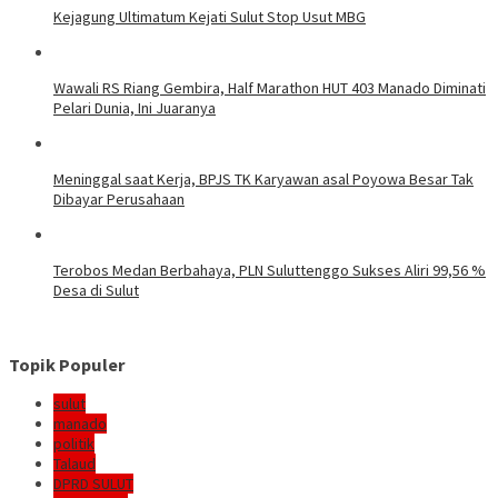
Kejagung Ultimatum Kejati Sulut Stop Usut MBG
Wawali RS Riang Gembira, Half Marathon HUT 403 Manado Diminati
Pelari Dunia, Ini Juaranya
Meninggal saat Kerja, BPJS TK Karyawan asal Poyowa Besar Tak
Dibayar Perusahaan
Terobos Medan Berbahaya, PLN Suluttenggo Sukses Aliri 99,56 %
Desa di Sulut
Topik Populer
sulut
manado
politik
Talaud
DPRD SULUT