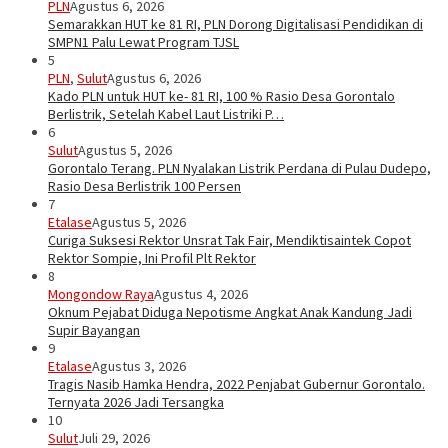
PLN
Agustus 6, 2026
Semarakkan HUT ke 81 RI, PLN Dorong Digitalisasi Pendidikan di
SMPN1 Palu Lewat Program TJSL
5
PLN
,
Sulut
Agustus 6, 2026
Kado PLN untuk HUT ke- 81 RI, 100 % Rasio Desa Gorontalo
Berlistrik, Setelah Kabel Laut Listriki P…
6
Sulut
Agustus 5, 2026
Gorontalo Terang. PLN Nyalakan Listrik Perdana di Pulau Dudepo,
Rasio Desa Berlistrik 100 Persen
7
Etalase
Agustus 5, 2026
Curiga Suksesi Rektor Unsrat Tak Fair, Mendiktisaintek Copot
Rektor Sompie, Ini Profil Plt Rektor
8
Mongondow Raya
Agustus 4, 2026
Oknum Pejabat Diduga Nepotisme Angkat Anak Kandung Jadi
Supir Bayangan
9
Etalase
Agustus 3, 2026
Tragis Nasib Hamka Hendra, 2022 Penjabat Gubernur Gorontalo.
Ternyata 2026 Jadi Tersangka
10
Sulut
Juli 29, 2026