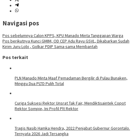
Navigasi pos
Pos sebelumnya
Calon KPPS, KPU Manado Minta Tanggapan Warga
Pos berikutnya
Kunci GMIM, OD CEP Adu Rayu GSVL, Dikabarkan Sudah
Kirim Juru Lobi , Golkar PDIP Sama-sama Membantah
Pos terkait
PLN Manado Minta Maaf Pemadaman Bergilir di Pulau Bunaken,
Minggu Dua PLTD Pulih Total
Curiga Suksesi Rektor Unsrat Tak Fair, Mendiktisaintek Copot
Rektor Sompie, Ini Profil Plt Rektor
Tragis Nasib Hamka Hendra, 2022 Penjabat Gubernur Gorontalo.
Ternyata 2026 Jadi Tersangka