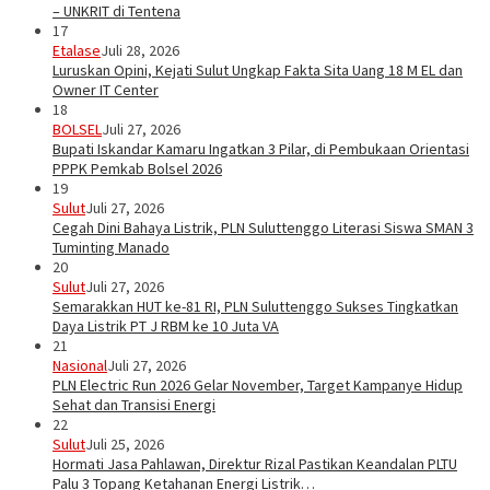
– UNKRIT di Tentena
17
Etalase
Juli 28, 2026
Luruskan Opini, Kejati Sulut Ungkap Fakta Sita Uang 18 M EL dan
Owner IT Center
18
BOLSEL
Juli 27, 2026
Bupati Iskandar Kamaru Ingatkan 3 Pilar, di Pembukaan Orientasi
PPPK Pemkab Bolsel 2026
19
Sulut
Juli 27, 2026
Cegah Dini Bahaya Listrik, PLN Suluttenggo Literasi Siswa SMAN 3
Tuminting Manado
20
Sulut
Juli 27, 2026
Semarakkan HUT ke-81 RI, PLN Suluttenggo Sukses Tingkatkan
Daya Listrik PT J RBM ke 10 Juta VA
21
Nasional
Juli 27, 2026
PLN Electric Run 2026 Gelar November, Target Kampanye Hidup
Sehat dan Transisi Energi
22
Sulut
Juli 25, 2026
Hormati Jasa Pahlawan, Direktur Rizal Pastikan Keandalan PLTU
Palu 3 Topang Ketahanan Energi Listrik…