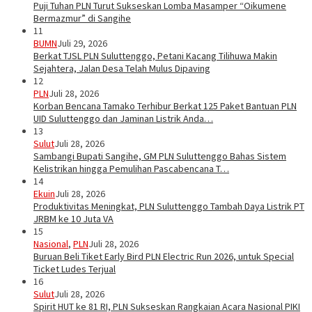
Puji Tuhan PLN Turut Sukseskan Lomba Masamper “Oikumene
Bermazmur” di Sangihe
11
BUMN
Juli 29, 2026
Berkat TJSL PLN Suluttenggo, Petani Kacang Tilihuwa Makin
Sejahtera, Jalan Desa Telah Mulus Dipaving
12
PLN
Juli 28, 2026
Korban Bencana Tamako Terhibur Berkat 125 Paket Bantuan PLN
UID Suluttenggo dan Jaminan Listrik Anda…
13
Sulut
Juli 28, 2026
Sambangi Bupati Sangihe, GM PLN Suluttenggo Bahas Sistem
Kelistrikan hingga Pemulihan Pascabencana T…
14
Ekuin
Juli 28, 2026
Produktivitas Meningkat, PLN Suluttenggo Tambah Daya Listrik PT
JRBM ke 10 Juta VA
15
Nasional
,
PLN
Juli 28, 2026
Buruan Beli Tiket Early Bird PLN Electric Run 2026, untuk Special
Ticket Ludes Terjual
16
Sulut
Juli 28, 2026
Spirit HUT ke 81 RI, PLN Sukseskan Rangkaian Acara Nasional PIKI