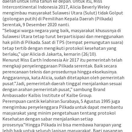
daerah untuk lima tahun ke depan. Untuk itu, Miss
Intercontinental Indonesia 2017, Alicia Beverly Weley
mengimbau masyarakat Sulawesi Utara (Sulut) tidak Golput
(golongan putih) di Pemilihan Kepala Daerah (Pilkada)
Serentak, 9 Desember 2020 nanti.
”Sebagai warga negara yang baik, masyarakat khususnya di
Sulawesi Utara tetap turut berpartisipasi dan menggunakan
hak pilih di Pilkada. Saat di TPS (tempat pemungutan suara)
tetap tertib dengan mengikuti protokol kesehatan yang
berlaku,” ujar Alicia di Jakarta, kemarin (26/10).
Menurut Miss Earth Indonesia Air 2017 itu pemerintah telah
mengkaji penyelenggaraan Pilkada serentak. Baik secara
perencanaan teknis dan prosedurnya hingga eksekusinya.
Anggarannya, kata Alicia, sudah ditetapkan oleh pemerintah
pusat.”Jadi, pemerintah daerah tinggal menjalankan sesuai
dengan arahan pemerintah pusat,” sambung Brand
Ambassador Kalbis Institute of Kalbe Group.
Perempuan cantik kelahiran Surabaya, 5 Agustus 1995 juga
mengimbau penyelenggara Pilkada untuk dapat membantu
masyarakat yang minim pengetahuan tentang protokol
Kesehatan dengan sabar menjalankan setiap
prosesnya.”Hingga Pilkada ini bisa membawa harapan yang
lebih baik untuk seluruh lapisan masyarakat. Bagi pasangan