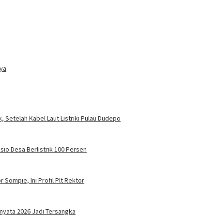
nya
, Setelah Kabel Laut Listriki Pulau Dudepo
sio Desa Berlistrik 100 Persen
 Sompie, Ini Profil Plt Rektor
nyata 2026 Jadi Tersangka