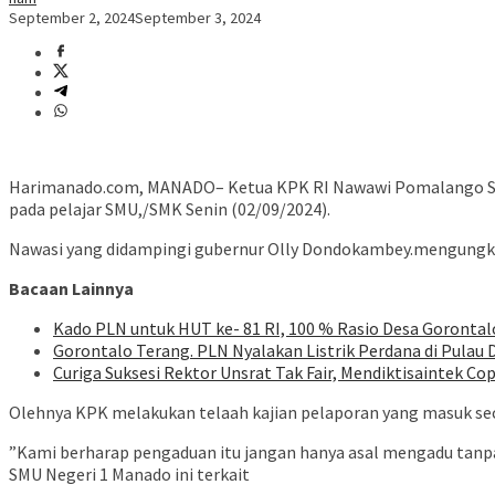
September 2, 2024
September 3, 2024
Harimanado.com, MANADO– Ketua KPK RI Nawawi Pomalango SH MH
pada pelajar SMU,/SMK Senin (02/09/2024).
Nawasi yang didampingi gubernur Olly Dondokambey.mengungkap
Bacaan Lainnya
Kado PLN untuk HUT ke- 81 RI, 100 % Rasio Desa Gorontalo 
Gorontalo Terang. PLN Nyalakan Listrik Perdana di Pulau D
Curiga Suksesi Rektor Unsrat Tak Fair, Mendiktisaintek Cop
Olehnya KPK melakukan telaah kajian pelaporan yang masuk seca
”Kami berharap pengaduan itu jangan hanya asal mengadu tanpa b
SMU Negeri 1 Manado ini terkait