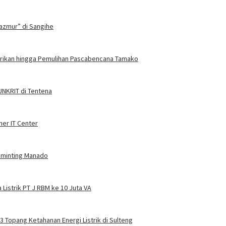
azmur” di Sangihe
trikan hingga Pemulihan Pascabencana Tamako
 UNKRIT di Tentena
ner IT Center
Tuminting Manado
Listrik PT J RBM ke 10 Juta VA
 3 Topang Ketahanan Energi Listrik di Sulteng