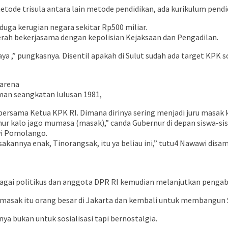
ode trisula antara lain metode pendidikan, ada kurikulum pendidi
duga kerugian negara sekitar Rp500 miliar.
aerah bekerjasama dengan kepolisian Kejaksaan dan Pengadilan.
aya ,” pungkasnya. Disentil apakah di Sulut sudah ada target KPK
karena
an seangkatan lulusan 1981,
ersama Ketua KPK RI. Dimana dirinya sering menjadi juru masak 
rnur kalo jago mumasa (masak),” canda Gubernur di depan siswa-sis
wi Pomolango.
annya enak, Tinorangsak, itu ya beliau ini,” tutu4 Nawawi disa
gai politikus dan anggota DPR RI kemudian melanjutkan pengabd
 masak itu orang besar di Jakarta dan kembali untuk membangun Su
 bukan untuk sosialisasi tapi bernostalgia.