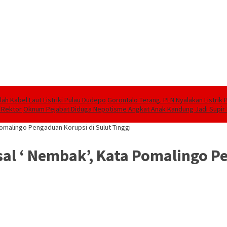
lah Kabel Laut Listriki Pulau Dudepo
Gorontalo Terang. PLN Nyalakan Listrik 
t Rektor
Oknum Pejabat Diduga Nepotisme Angkat Anak Kandung Jadi Supir
Pomalingo Pengaduan Korupsi di Sulut Tinggi
al ‘ Nembak’, Kata Pomalingo P