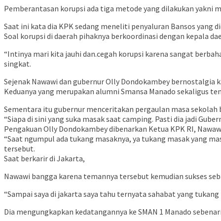
Pemberantasan korupsi ada tiga metode yang dilakukan yakni met
Saat ini kata dia KPK sedang meneliti penyaluran Bansos yang di
Soal korupsi di daerah pihaknya berkoordinasi dengan kepala d
“Intinya mari kita jauhi dan.cegah korupsi karena sangat berbah
singkat.
Sejenak Nawawi dan gubernur Olly Dondokambey bernostalgia 
Keduanya yang merupakan alumni Smansa Manado sekaligus tem
Sementara itu gubernur menceritakan pergaulan masa sekolah b
“Siapa di sini yang suka masak saat camping. Pasti dia jadi Gube
Pengakuan Olly Dondokambey dibenarkan Ketua KPK RI, Nawa
“Saat ngumpul ada tukang masaknya, ya tukang masak yang masak
tersebut.
Saat berkarir di Jakarta,
Nawawi bangga karena temannya tersebut kemudian sukses seba
“Sampai saya di jakarta saya tahu ternyata sahabat yang tukang
Dia mengungkapkan kedatangannya ke SMAN 1 Manado sebenarnya