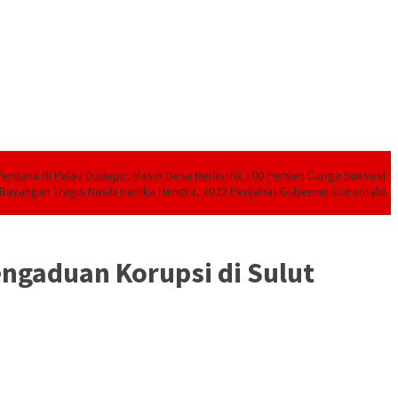
Perdana di Pulau Dudepo, Rasio Desa Berlistrik 100 Persen
Curiga Suksesi
 Bayangan
Tragis Nasib Hamka Hendra, 2022 Penjabat Gubernur Gorontalo.
engaduan Korupsi di Sulut