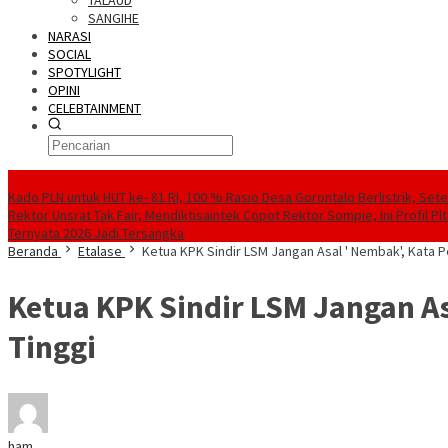
TALAUD
SANGIHE
NARASI
SOCIAL
SPOTYLIGHT
OPINI
CELEBTAINMENT
BERITA TERBARU
Kado PLN untuk HUT ke- 81 RI, 100 % Rasio Desa Gorontalo Berlistrik, Sete
Rektor Unsrat Tak Fair, Mendiktisaintek Copot Rektor Sompie, Ini Profil Pl
Ternyata 2026 Jadi Tersangka
Beranda
Etalase
Ketua KPK Sindir LSM Jangan Asal ' Nembak', Kata 
Ketua KPK Sindir LSM Jangan As
Tinggi
ham