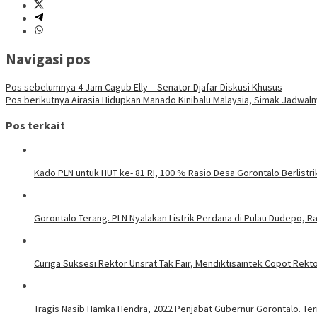
Navigasi pos
Pos sebelumnya
4 Jam Cagub Elly – Senator Djafar Diskusi Khusus
Pos berikutnya
Airasia Hidupkan Manado Kinibalu Malaysia, Simak Jadwal
Pos terkait
Kado PLN untuk HUT ke- 81 RI, 100 % Rasio Desa Gorontalo Berlistrik
Gorontalo Terang. PLN Nyalakan Listrik Perdana di Pulau Dudepo, Ra
Curiga Suksesi Rektor Unsrat Tak Fair, Mendiktisaintek Copot Rektor
Tragis Nasib Hamka Hendra, 2022 Penjabat Gubernur Gorontalo. Ter