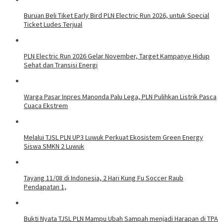
Buruan Beli Tiket Early Bird PLN Electric Run 2026, untuk Special
Ticket Ludes Terjual
PLN Electric Run 2026 Gelar November, Target Kampanye Hidup
Sehat dan Transisi Energi
Warga Pasar Inpres Manonda Palu Lega, PLN Pulihkan Listrik Pasca
Cuaca Ekstrem
Melalui TJSL PLN UP3 Luwuk Perkuat Ekosistem Green Energy
Siswa SMKN 2 Luwuk
Tayang 11/08 di Indonesia, 2 Hari Kung Fu Soccer Raub
Pendapatan 1,
Bukti Nyata TJSL PLN Mampu Ubah Sampah menjadi Harapan di TPA