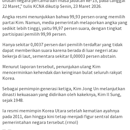
urusan negara pertama dari masa jabatan ke-15, pada tanggal
22 Maret,” tulis KCNA dikutip Senin, 23 Maret 2026.
Angka resmi menunjukkan bahwa 99,93 persen orang memilih
partai Kim. Namun, media pemerintah melaporkan angka yang
sedikit lebih tinggi, yaitu 99,97 persen suara, dengan tingkat
partisipasi pemilih 99,99 persen.
Hanya sekitar 0,0037 persen dari pemilih terdaftar yang tidak
dapat memberikan suara karena berada di luar negeri atau
bekerja di laut, sementara sekitar 0,00003 persen abstain.
Menurut laporan tersebut, penunjukan ulang Kim
mencerminkan kehendak dan keinginan bulat seluruh rakyat
Korea.
Sebagai pemimpin generasi ketiga, Kim Jong Un melanjutkan
dinasti kekuasaan yang didirikan oleh kakeknya, Kim Il Sung,
sejak 1948.
Ia resmi memimpin Korea Utara setelah kematian ayahnya
pada 2011, dan hingga kini tetap menjadi figur sentral dalam
pemerintahan negara tersebut.(rmol)