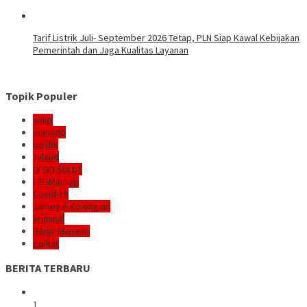
Tarif Listrik Juli- September 2026 Tetap, PLN Siap Kawal Kebijakan
Pemerintah dan Jaga Kualitas Layanan
Topik Populer
sulut
manado
politik
Talaud
DPRD SULUT
E2L-Mantap
Covid-19
James A Kojongian
kriminal
Banjir Manado
golkar
BERITA TERBARU
1