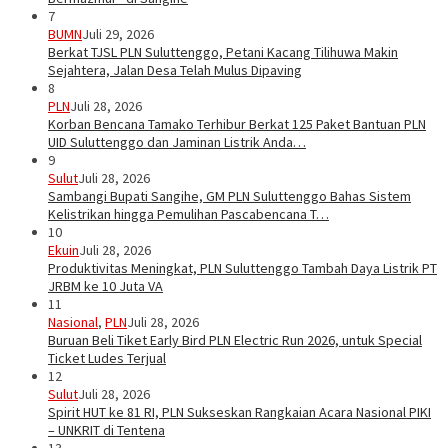
7
BUMN
Juli 29, 2026
Berkat TJSL PLN Suluttenggo, Petani Kacang Tilihuwa Makin
Sejahtera, Jalan Desa Telah Mulus Dipaving
8
PLN
Juli 28, 2026
Korban Bencana Tamako Terhibur Berkat 125 Paket Bantuan PLN
UID Suluttenggo dan Jaminan Listrik Anda…
9
Sulut
Juli 28, 2026
Sambangi Bupati Sangihe, GM PLN Suluttenggo Bahas Sistem
Kelistrikan hingga Pemulihan Pascabencana T…
10
Ekuin
Juli 28, 2026
Produktivitas Meningkat, PLN Suluttenggo Tambah Daya Listrik PT
JRBM ke 10 Juta VA
11
Nasional
,
PLN
Juli 28, 2026
Buruan Beli Tiket Early Bird PLN Electric Run 2026, untuk Special
Ticket Ludes Terjual
12
Sulut
Juli 28, 2026
Spirit HUT ke 81 RI, PLN Sukseskan Rangkaian Acara Nasional PIKI
– UNKRIT di Tentena