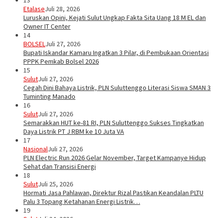
13
Etalase
Juli 28, 2026
Luruskan Opini, Kejati Sulut Ungkap Fakta Sita Uang 18 M EL dan
Owner IT Center
14
BOLSEL
Juli 27, 2026
Bupati Iskandar Kamaru Ingatkan 3 Pilar, di Pembukaan Orientasi
PPPK Pemkab Bolsel 2026
15
Sulut
Juli 27, 2026
Cegah Dini Bahaya Listrik, PLN Suluttenggo Literasi Siswa SMAN 3
Tuminting Manado
16
Sulut
Juli 27, 2026
Semarakkan HUT ke-81 RI, PLN Suluttenggo Sukses Tingkatkan
Daya Listrik PT J RBM ke 10 Juta VA
17
Nasional
Juli 27, 2026
PLN Electric Run 2026 Gelar November, Target Kampanye Hidup
Sehat dan Transisi Energi
18
Sulut
Juli 25, 2026
Hormati Jasa Pahlawan, Direktur Rizal Pastikan Keandalan PLTU
Palu 3 Topang Ketahanan Energi Listrik…
19