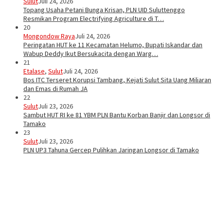
Sulut
Juli 24, 2026
Topang Usaha Petani Bunga Krisan, PLN UID Suluttenggo
Resmikan Program Electrifying Agriculture di T…
20
Mongondow Raya
Juli 24, 2026
Peringatan HUT ke 11 Kecamatan Helumo, Bupati Iskandar dan
Wabup Deddy Ikut Bersukacita dengan Warg…
21
Etalase
,
Sulut
Juli 24, 2026
Bos ITC Terseret Korupsi Tambang, Kejati Sulut Sita Uang Miliaran
dan Emas di Rumah JA
22
Sulut
Juli 23, 2026
Sambut HUT RI ke 81 YBM PLN Bantu Korban Banjir dan Longsor di
Tamako
23
Sulut
Juli 23, 2026
PLN UP3 Tahuna Gercep Pulihkan Jaringan Longsor di Tamako