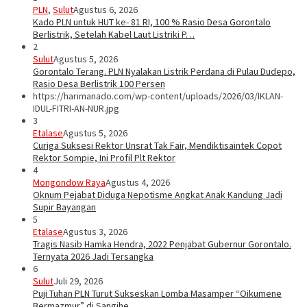
PLN
,
Sulut
Agustus 6, 2026
Kado PLN untuk HUT ke- 81 RI, 100 % Rasio Desa Gorontalo
Berlistrik, Setelah Kabel Laut Listriki P…
2
Sulut
Agustus 5, 2026
Gorontalo Terang. PLN Nyalakan Listrik Perdana di Pulau Dudepo,
Rasio Desa Berlistrik 100 Persen
https://harimanado.com/wp-content/uploads/2026/03/IKLAN-
IDUL-FITRI-AN-NUR.jpg
3
Etalase
Agustus 5, 2026
Curiga Suksesi Rektor Unsrat Tak Fair, Mendiktisaintek Copot
Rektor Sompie, Ini Profil Plt Rektor
4
Mongondow Raya
Agustus 4, 2026
Oknum Pejabat Diduga Nepotisme Angkat Anak Kandung Jadi
Supir Bayangan
5
Etalase
Agustus 3, 2026
Tragis Nasib Hamka Hendra, 2022 Penjabat Gubernur Gorontalo.
Ternyata 2026 Jadi Tersangka
6
Sulut
Juli 29, 2026
Puji Tuhan PLN Turut Sukseskan Lomba Masamper “Oikumene
Bermazmur” di Sangihe