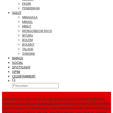
EKUIN
PENDIDIKAN
SULUT
MINAHASA
MINSEL
MINUT
MONGONDOW RAYA
BITUNG
BOLTIM
BOLMUT
TALAUD
SANGIHE
NARASI
SOCIAL
SPOTYLIGHT
OPINI
CELEBTAINMENT
BERITA TERBARU
Kado PLN untuk HUT ke- 81 RI, 100 % Rasio Desa Gorontalo Berlistrik,
Setelah Kabel Laut Listriki Pulau Dudepo
Gorontalo Terang. PLN Nyalakan
Listrik Perdana di Pulau Dudepo, Rasio Desa Berlistrik 100 Persen
Curiga
Suksesi Rektor Unsrat Tak Fair, Mendiktisaintek Copot Rektor Sompie,