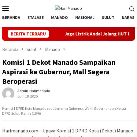
Loncat
Menu
ke
Mobile
konten
BERANDA
ETALASE
MANADO
NASIONAL
SULUT
NARASI
ggul
BERITA TERBARU
Jaga Listrik Andal Jelang HUT ke-81 RI, PLN UP3 Tah
Beranda
Sulut
Manado
Komisi 1 Dekot Manado Sampaikan
Aspirasi ke Gubernur, Mall Segera
Beroperasi
Admin-Harimanado
Juni 18, 2020
Komisi 1 DPRD Kota Manado saat bertemu Gubernur, Wakil Gubernur dan Ketua
DPRD Sulut, Kamis (18/6)
Harimanado.com – Upaya Komisi 1 DPRD Kota (Dekot) Manado