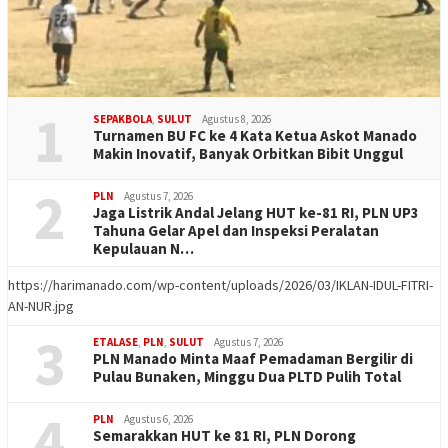
1
SEPAKBOLA
,
SULUT
Agustus 8, 2026
Turnamen BU FC ke 4 Kata Ketua Askot Manado
Makin Inovatif, Banyak Orbitkan Bibit Unggul
2
PLN
Agustus 7, 2026
Jaga Listrik Andal Jelang HUT ke-81 RI, PLN UP3
Tahuna Gelar Apel dan Inspeksi Peralatan
Kepulauan N…
https://harimanado.com/wp-content/uploads/2026/03/IKLAN-IDUL-FITRI-
AN-NUR.jpg
3
ETALASE
,
PLN
,
SULUT
Agustus 7, 2026
PLN Manado Minta Maaf Pemadaman Bergilir di
Pulau Bunaken, Minggu Dua PLTD Pulih Total
4
PLN
Agustus 6, 2026
Semarakkan HUT ke 81 RI, PLN Dorong