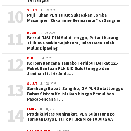
Tersangka
10
SULUT
Juli 29, 2026
Puji Tuhan PLN Turut Sukseskan Lomba
Masamper “Oikumene Bermazmur” di Sangihe
11
BUMN
Juli 29, 2026
Berkat TJSL PLN Suluttenggo, Petani Kacang
Tilihuwa Makin Sejahtera, Jalan Desa Telah
Mulus Dipaving
12
PLN
Juli 28, 2026
Korban Bencana Tamako Terhibur Berkat 125
Paket Bantuan PLN UID Suluttenggo dan
Jaminan Listrik Anda…
13
SULUT
Juli 28, 2026
Sambangi Bupati Sangihe, GM PLN Suluttenggo
Bahas Sistem Kelistrikan hingga Pemulihan
Pascabencana T…
14
EKUIN
Juli 28, 2026
Produktivitas Meningkat, PLN Suluttenggo
Tambah Daya Listrik PT JRBM ke 10 Juta VA