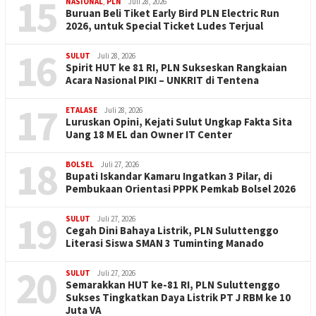
15
NASIONAL
,
PLN
Juli 28, 2026
Buruan Beli Tiket Early Bird PLN Electric Run
2026, untuk Special Ticket Ludes Terjual
16
SULUT
Juli 28, 2026
Spirit HUT ke 81 RI, PLN Sukseskan Rangkaian
Acara Nasional PIKI – UNKRIT di Tentena
17
ETALASE
Juli 28, 2026
Luruskan Opini, Kejati Sulut Ungkap Fakta Sita
Uang 18 M EL dan Owner IT Center
18
BOLSEL
Juli 27, 2026
Bupati Iskandar Kamaru Ingatkan 3 Pilar, di
Pembukaan Orientasi PPPK Pemkab Bolsel 2026
19
SULUT
Juli 27, 2026
Cegah Dini Bahaya Listrik, PLN Suluttenggo
Literasi Siswa SMAN 3 Tuminting Manado
20
SULUT
Juli 27, 2026
Semarakkan HUT ke-81 RI, PLN Suluttenggo
Sukses Tingkatkan Daya Listrik PT J RBM ke 10
Juta VA