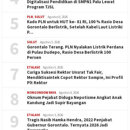
Digitalisasi Pendidikan di SMPN1 Palu Lewat
Program TJSL
5
PLN
,
SULUT
Agustus 6, 2026
Kado PLN untuk HUT ke- 81 RI, 100 % Rasio Desa
Gorontalo Berlistrik, Setelah Kabel Laut Listriki
P…
6
SULUT
Agustus 5, 2026
Gorontalo Terang. PLN Nyalakan Listrik Perdana
di Pulau Dudepo, Rasio Desa Berlistrik 100
Persen
7
ETALASE
Agustus 5, 2026
Curiga Suksesi Rektor Unsrat Tak Fair,
Mendiktisaintek Copot Rektor Sompie, Ini Profil
Plt Rektor
8
MONGONDOW RAYA
Agustus 4, 2026
Oknum Pejabat Diduga Nepotisme Angkat Anak
Kandung Jadi Supir Bayangan
9
ETALASE
Agustus 3, 2026
Tragis Nasib Hamka Hendra, 2022 Penjabat
Gubernur Gorontalo. Ternyata 2026 Jadi