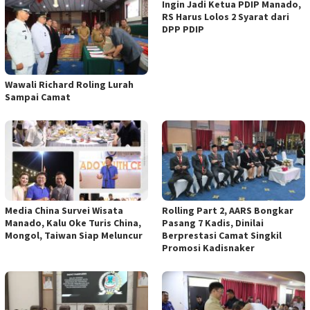
Ingin Jadi Ketua PDIP Manado,
RS Harus Lolos 2 Syarat dari
DPP PDIP
Wawali Richard Roling Lurah
Sampai Camat
Media China Survei Wisata
Rolling Part 2, AARS Bongkar
Manado, Kalu Oke Turis China,
Pasang 7 Kadis, Dinilai
Mongol, Taiwan Siap Meluncur
Berprestasi Camat Singkil
Promosi Kadisnaker